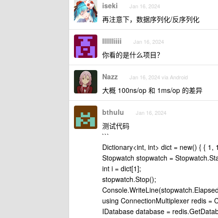
iseki
Jan 16, 2024
再注意下，数据序列化/反序列化
lllllliiii
Jan 16, 2024
你看的是什么项目？
Nazz
Jan 16, 2024 via Android
大概 100ns/op 和 1ms/op 的差异
bthulu
Jan 16, 2024
测试代码
```
Dictionary<int, int> dict = new() { { 1, 1
Stopwatch stopwatch = Stopwatch.Sta
int i = dict[1];
stopwatch.Stop();
Console.WriteLine(stopwatch.Elapsed
using ConnectionMultiplexer redis = C
IDatabase database = redis.GetDatab