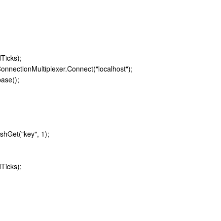
Ticks);
onnectionMultiplexer.Connect("localhost");
ase();
shGet("key", 1);
Ticks);