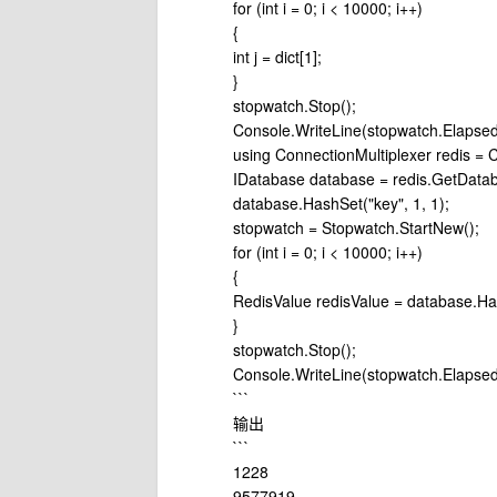
for (int i = 0; i < 10000; i++)
{
int j = dict[1];
}
stopwatch.Stop();
Console.WriteLine(stopwatch.Elapsed
using ConnectionMultiplexer redis = C
IDatabase database = redis.GetDatab
database.HashSet("key", 1, 1);
stopwatch = Stopwatch.StartNew();
for (int i = 0; i < 10000; i++)
{
RedisValue redisValue = database.Ha
}
stopwatch.Stop();
Console.WriteLine(stopwatch.Elapsed
```
输出
```
1228
9577919