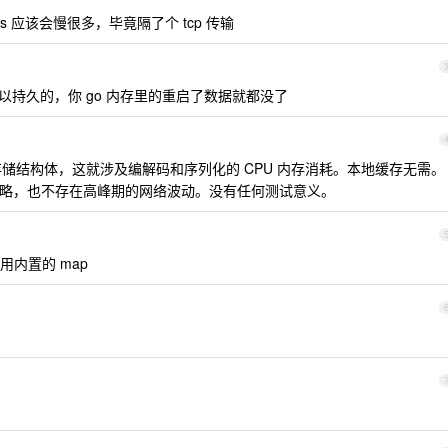
s 应该会慢很多，毕竟隔了个 tcp 传输
可以持久的，你 go 内存里的重启了数据就都没了
存储结构体，这就涉及编解码和序列化的 CPU 内存消耗。本地缓存无需。
接耗时忽略，也不存在高峰期的网络波动。没有任何测试意义。
内置的 map