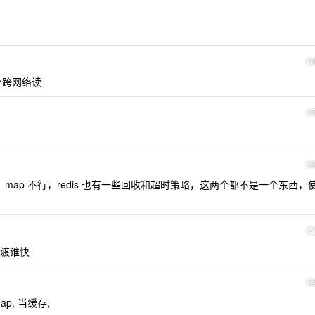
1
个跨网络读
1
2
，map 不行，redis 也有一些回收和超时策略，这两个都不是一个东西，
2
渡谁快
2
ap, 当缓存,