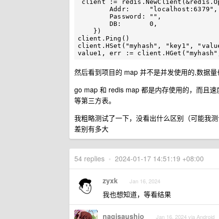
 client := redis.NewClient(&redis.Options{

        Addr:     "localhost:6379", 

        Password: "",               

        DB:       0,                

    })

client.Ping()

client.HSet("myhash", "key1", "value
然后看到项目的 map 并不是并发使用的,数据量
go map 和 redis map 都是内存使用的，而
等第三方表。
我粗略测试了一下，没看出什么区别（可能我测试数据
差别有多大
54 replies
•
2024-01-17 14:51:19 +08:00
zyxk
Jan 16, 2024
我也想知道，等看结果
nagisaushio
Jan 16, 2024 via Android