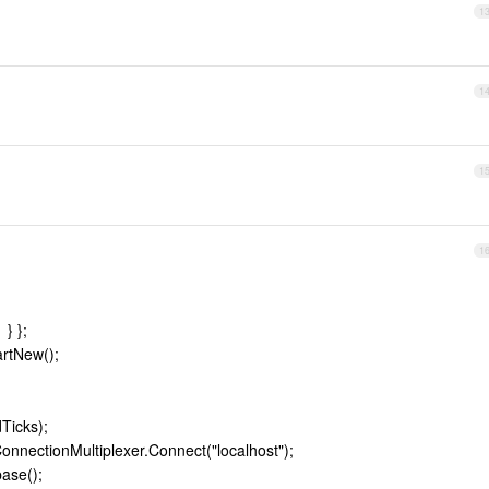
1
1
1
1
 } };
rtNew();
Ticks);
onnectionMultiplexer.Connect("localhost");
ase();