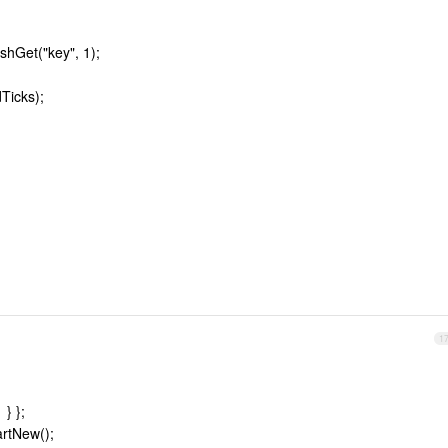
shGet("key", 1);
Ticks);
1
 } };
rtNew();