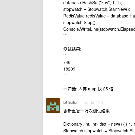
database.HashSet("key", 1, 1);
stopwatch = Stopwatch.StartNew();
RedisValue redisValue = database.Ha
stopwatch.Stop();
Console.WriteLine(stopwatch.Elapsed
```
测试结果:
```
746
18209
```
一句话: 内存 map 快 25 倍
bthulu
Jan 16, 2024
更新重复一万次测试结果
```
Dictionary<int, int> dict = new() { { 1, 1
Stopwatch stopwatch = Stopwatch.Sta