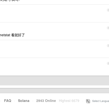
etstat 看就好了
·
FAQ
·
Solana
·
2943 Online
Highest 6679
·
Select Langua