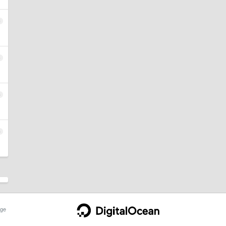
3
4
5
6
ge