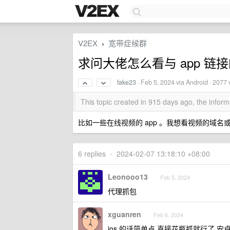
V2EX
宽带症候群
›
求问大佬怎么看与 app 链接的
fake23
·
Feb 5, 2024
via Android · 2077 
This topic created in 915 days ago, the info
比如一些在线视频的 app 。我想看视频的域名
6 replies
•
2024-02-07 13:18:10 +08:00
Leonooo13
Feb 5, 2024
代理抓包
xguanren
Feb 6, 2024
ios 的话简单点 直接花瓶抓就行了 安