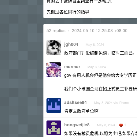
真的丢了饭碗自主创业有一定帮助.
先谢过各位同行的指导
52 replies
•
2024-05-10 12:25:03 +08:00
jgh004
May 8, 2024
政府部门？没编制免谈，临时工而已。
murmur
May 8, 2024
gov 有用人机会但是他会给大专学历
我们个小破国企现在招正式员工都要研
adsltsee94
May 8, 2024 via iPhone
肯定去政府单位啊
hongweijie8
1
May 8, 2024
如果没有裁员危机,以稳为主吧,如果