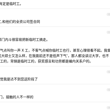
，肯定是临时工。
1
,和他们的全资公司签合同
1
府部门内斗很容易把新临时工搞走。
气点叫你一声 X 工，不客气点喊你临时工也行，甚至心理很看不起。我
武大硕士又怎么样，在我面前还不是低声下气”，那人都没读过大学，也不
工的，背锅是临时工的，获奖感言和功劳都是编内关系户的。
1
觉我是达不到您这阶段了
1
部门，接触的人不一样的
1