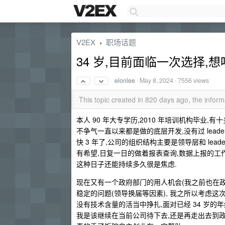
V2EX
职场话题
›
34 岁,目前面临一次选择,
elonlee
·
May 8, 2024
· 7556 views
This topic created in 820 days ago, the info
本人 90 年大专学历,2010 年培训机构毕业,有十
不争气一直以来都是做的底层开发,没有过 leader
快 3 年了,公司的组织结构主要是领导层和 lead
有希望,日复一日的做着报表查询,数据上报的工
这种日子还能持续多久很是焦虑.
现在又有一个政府部门的用人机会(我之前也在政
稳定的问题(领导换届等因素), 我之所以考虑这
没有技术含量的活当中挣扎,面对已经 34 岁的
我是该继续在当前公司待下去,还是再走出去到政