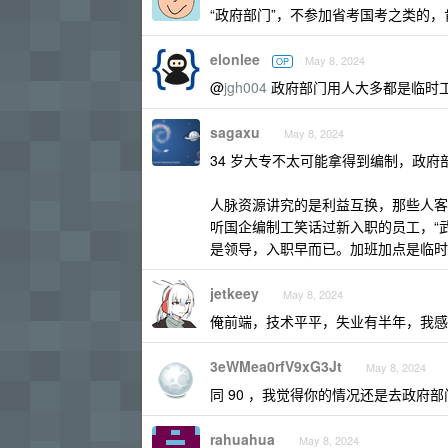
“政府部门”，不参加省考国考之类的
elonlee
May 8, 2024
OP
@
jgh004
政府部门用人大多都是临时工
sagaxu
May 8, 2024
34 岁大专不太可能拿得到编制，政
人脉资源讲究的是利益互换，那些人客
听国企编制工笑话过新入职的员工，“
是领导，入职早而已。加班加点是临时
jetkeey
May 8, 2024
俺前端，技术平平，失业有半年，我感
3eWMea0rfV9xG3Jt
May 8, 2024
同 90 ，我觉得你的情况还是去政府
rahuahua
May 8, 2024