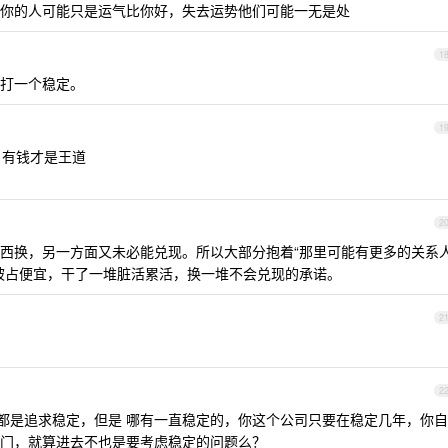
你的人可能只是运气比你好，失去运势他们可能一无是处
1
打一个稳定。
1
 有钱才是王道
2
西换，另一方面又未必能兑现。所以大部分抱着“那里可能有更多的关系
被占便宜，干了一堆脏活累活，换一堆不会兑现的承诺。
2
2
的都是追求稳定，但是 哪有一直稳定的，你这个公司只要在稳定几年，你自
门，就算进去不也是要考虑稳定的问题么？