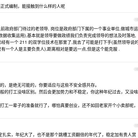
正式编制，能接触到什么样的人呢
1
前政府部门待过的老领导, 岗位是政府部门下属的一个事业单位,做城市运
数据收集运用),基本就是领导要做政绩我们负责完成领导的想法及时落地,
经有一个 211 的双学位技术在那里了,我去了可能是打下手(虽然领导说
有一个人是主要负责人),距离相对是要远一点,但是这个能克服 .
1
的，是绝无可能的，你要适应与这些不安全感共存。
般的打工没啥区别。然后会更加势力和不稳定，你这种年纪过去，又没啥
打工一辈子的准备就行了，哪怕真要创业，还不如回老家开个小卖部呢，
1
定扎实，年纪大了，也不是那个跳槽工资翻倍的年代了，稳定加有贵人赏