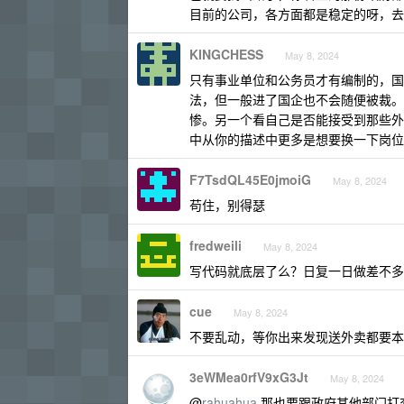
目前的公司，各方面都是稳定的呀，去
KINGCHESS
May 8, 2024
只有事业单位和公务员才有编制的，国
法，但一般进了国企也不会随便被裁。
惨。另一个看自己是否能接受到那些外
中从你的描述中更多是想要换一下岗位
F7TsdQL45E0jmoiG
May 8, 2024
苟住，别得瑟
fredweili
May 8, 2024
写代码就底层了么？日复一日做差不多
cue
May 8, 2024
不要乱动，等你出来发现送外卖都要本
3eWMea0rfV9xG3Jt
May 8, 2024
@
rahuahua
那也要跟政府其他部门打