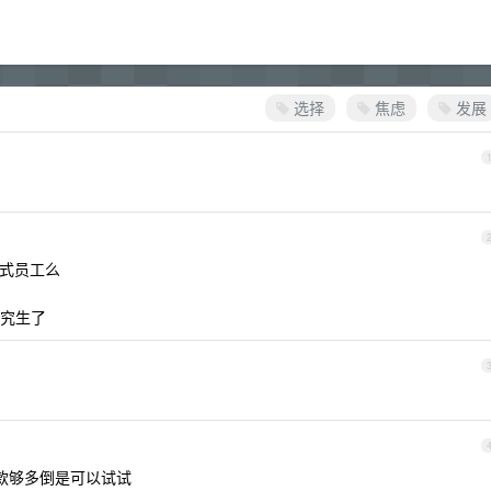
选择
焦虑
发展
正式员工么
究生了
存款够多倒是可以试试