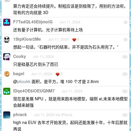
算力肯定还会持续提升。制程应该是到极限了，用别的方法呗，
现有的方向就是 3D
F7TsdQL45E0jmoiG
Jun 11, 2024
8
还有量子计算机、光子计算机等待上场
1StpKlosr2Me
Jun 11, 2024
9
9
想起一句话，“石器时代的结束，并不是因为石头用完了。”
Cooky
Jun 11, 2024
10
只是硅基芯片到头了而已
bagel
Jun 11, 2024
5
11
@
pkoukk
面积，是平方，堆 100 个才是 2.8nm
lDqe4OE6iOEUQNM7
Jun 11, 2024
12
现在是发展 NPU ，就是用来跑本地模型，端侧 ai,未来本地模型
会越来越强
phrack
Jun 11, 2024 via iPhone
13
high na EUV 去年才开始发货，起码还能发展十年，十年后那就
再说