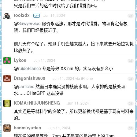
只是我们生活的这个时代给了我们错觉而已。
tool2dx
Jun 11, 2024
OP
31
@
SawyerGuo
房价永远涨，那才是时代错觉。物理肯定有极
限，我们已经很接近了。
前几天有个帖子，预测手机会越来越大，接下来就要开始拉功耗
比散热了。
Lykos
Jun 11, 2024
32
@
ruidoBlanco
都是等效 XX nm 的，实际没有那么小
Dragonish3600
Jun 11, 2024 via iPhone
33
@
particlec
然而日本确实没排核废水啊，人家排的是核处理
水……CHatGPT 这点没错
KOMA1NIUJUNSHENG
Jun 11, 2024
34
其实还是等材料学的突破了，所以更新换代都是基于现有材料来
的。
banmuyutian
Jun 11, 2024
35
现在说的都是等效，7nm 并不是真的是物理上的 7nm