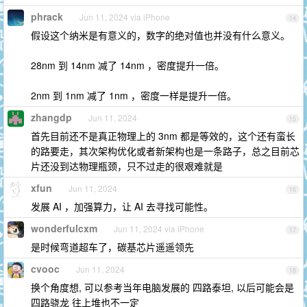
phrack
Jun 11, 2024 via iPhone
14
假设这个纳米是有意义的，数字的绝对值也并没有什么意义。
28nm 到 14nm 减了 14nm ，密度提升一倍。
2nm 到 1nm 减了 1nm ，密度一样是提升一倍。
zhangdp
Jun 11, 2024
15
首先目前还不是真正物理上的 3nm 都是等效的，这个还有蛮长
的路要走，其次架构优化或者新架构也是一条路子，总之目前芯
片还没到达物理瓶颈，只不过走的很艰难就是
xfun
Jun 11, 2024
16
发展 AI ，加强算力，让 AI 去寻找可能性。
wonderfulcxm
Jun 11, 2024 via iPhone
17
是时候弯道超车了，碳基芯片遥遥领先
cvooc
Jun 11, 2024
18
换个角度想, 可以参考当年电脑发展的 四路泰坦, 以后可能会是
四路骁龙 往上堆也不一定