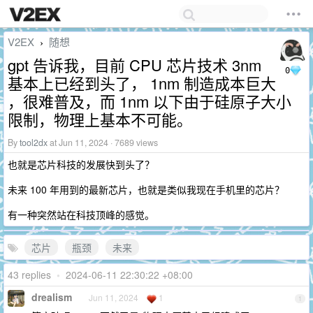
V2EX
随想
›
gpt 告诉我，目前 CPU 芯片技术 3nm
0
基本上已经到头了， 1nm 制造成本巨大
，很难普及，而 1nm 以下由于硅原子大小
限制，物理上基本不可能。
By
tool2dx
at Jun 11, 2024 · 7689 views
也就是芯片科技的发展快到头了？
未来 100 年用到的最新芯片，也就是类似我现在手机里的芯片？
有一种突然站在科技顶峰的感觉。
芯片
瓶颈
未来
43 replies
•
2024-06-11 22:30:22 +08:00
drealism
Jun 11, 2024
1
1