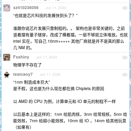
xz410236056
Jun 11, 2024
19
“也就是芯片科技的发展快到头了？”
谁跟你说芯片发展只靠制程的。。 架构也是非常关键的，之前
竖着摆有量子隧穿，改成了横着摆。一层不够就立体堆放。也就
intel 实在，写自己 10nm+++++ 其他厂商就是并不是真的那么
几 NM 的。
Fxshiny
Jun 11, 2024
20
物理学不存在了
testcaoy7
Jun 11, 2024
21
“1nm 制造成本巨大”
是不假，这也是为什么现在都在搞 Chiplets 的原因
以 AMD 的 CPU 为例，计算单元和 IO 单元的制程不一样
以后基本上是这样的：1nm 给肌肉核，3nm 给常规核，5nm 给
能效核，7nm 给超小能效核，10nm 给 IO ，14nm 给其他玩意
（如果有）