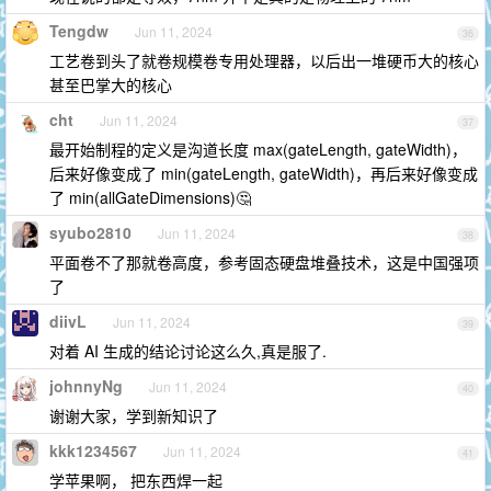
Tengdw
Jun 11, 2024
36
工艺卷到头了就卷规模卷专用处理器，以后出一堆硬币大的核心
甚至巴掌大的核心
cht
Jun 11, 2024
37
最开始制程的定义是沟道长度 max(gateLength, gateWidth)，
后来好像变成了 min(gateLength, gateWidth)，再后来好像变成
了 min(allGateDimensions)🤔
syubo2810
Jun 11, 2024
38
平面卷不了那就卷高度，参考固态硬盘堆叠技术，这是中国强项
了
diivL
Jun 11, 2024
39
对着 AI 生成的结论讨论这么久,真是服了.
johnnyNg
Jun 11, 2024
40
谢谢大家，学到新知识了
kkk1234567
Jun 11, 2024
41
学苹果啊， 把东西焊一起