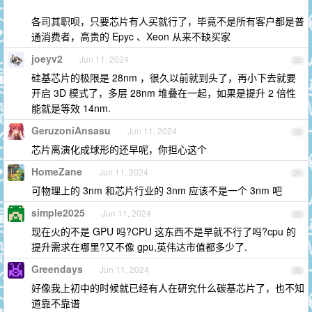
各司其职呗，只要芯片有人买就行了，毕竟不是所有客户都是普
通消费者，高贵的 Epyc 、Xeon 从来不缺买家
joeyv2
Jun 11, 2024
22
硅基芯片的极限是 28nm ，很久以前就到头了，再小下去就要
开启 3D 模式了，多层 28nm 堆叠在一起，如果是提升 2 倍性
能就是等效 14nm.
GeruzoniAnsasu
Jun 11, 2024
23
芯片离演化成球形的还早呢，你担心这个
HomeZane
Jun 11, 2024
24
可物理上的 3nm 和芯片行业的 3nm 应该不是一个 3nm 吧
simple2025
Jun 11, 2024
25
现在火的不是 GPU 吗?CPU 这东西不是早就不行了吗?cpu 的
提升需求在哪里?又不像 gpu,英伟达市值都多少了.
Greendays
Jun 11, 2024
26
好像我上初中的时候就已经有人在研究什么碳基芯片了，也不知
道靠不靠谱