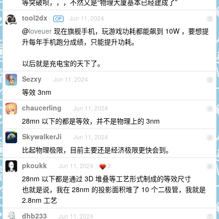
等突破呗，，，不然又是“物理大厦基本已经建成了”
tool2dx
Jun 11, 2024
OP
2
@
loveuer
现在旗舰手机，玩游戏功耗都能飙到 10W ，要想提
升每年手机跑分成绩，只能提升功耗。
以后就是充电宝的天下了。
Sezxy
Jun 11, 2024
3
等效 3nm
chaucerling
Jun 11, 2024
4
28mn 以下的都是等效，并不是物理上的 3nm
SkywalkerJi
Jun 11, 2024
5
比起物理极限，目前主要还是经济极限更快会到。
pkoukk
Jun 11, 2024
3
6
28nm 以下都是通过 3D 堆叠等工艺形式制成的等效尺寸
也就是说，我在 28nm 的投影面积堆了 10 个二极管，我就是
2.8nm 工艺
dhb233
Jun 11, 2024
7