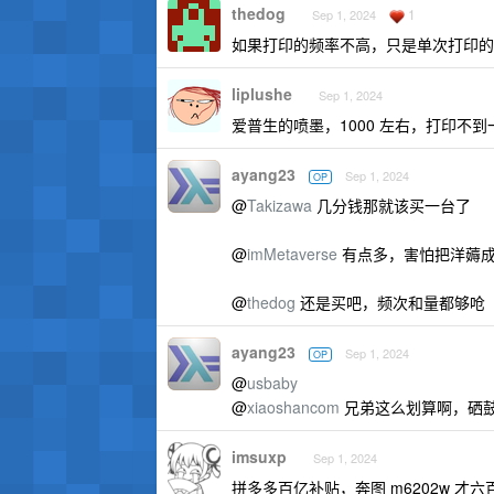
thedog
1
Sep 1, 2024
如果打印的频率不高，只是单次打印的
liplushe
Sep 1, 2024
爱普生的喷墨，1000 左右，打印不
ayang23
Sep 1, 2024
OP
@
Takizawa
几分钱那就该买一台了
@
imMetaverse
有点多，害怕把洋薅
@
thedog
还是买吧，频次和量都够呛
ayang23
Sep 1, 2024
OP
@
usbaby
@
xiaoshancom
兄弟这么划算啊，硒
imsuxp
Sep 1, 2024
拼多多百亿补贴，奔图 m6202w 