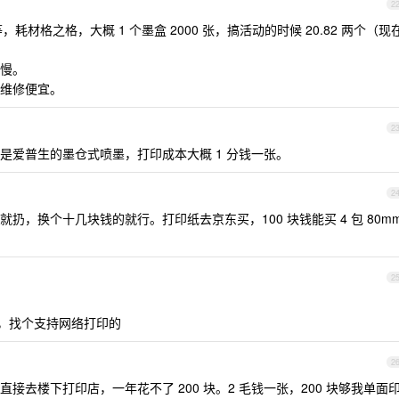
2
 不等，耗材格之格，大概 1 个墨盒 2000 张，搞活动的时候 20.82 两个（现
慢。
维修便宜。
2
是爱普生的墨仓式喷墨，打印成本大概 1 分钱一张。
2
了就扔，换个十几块钱的就行。打印纸去京东买，100 块钱能买 4 包 80m
2
在，找个支持网络打印的
2
直接去楼下打印店，一年花不了 200 块。2 毛钱一张，200 块够我单面