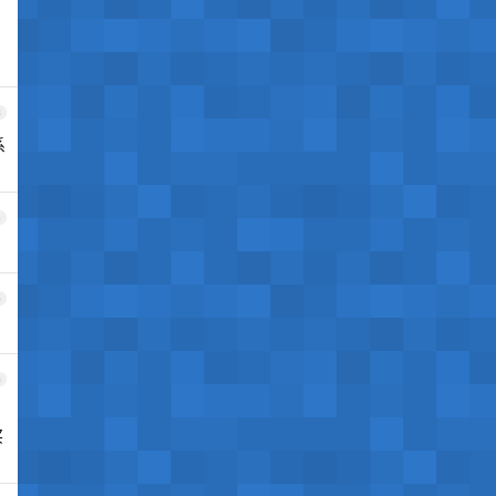
3
系
4
5
6
买