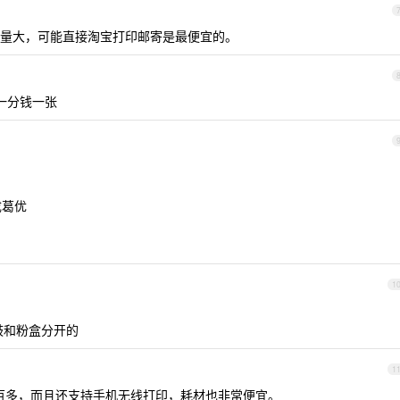
量大，可能直接淘宝打印邮寄是最便宜的。
到一分钱一张
成葛优
1
鼓和粉盒分开的
1
才六百多，而且还支持手机无线打印，耗材也非常便宜。