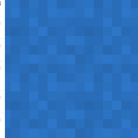
远
7
8
9
0
1