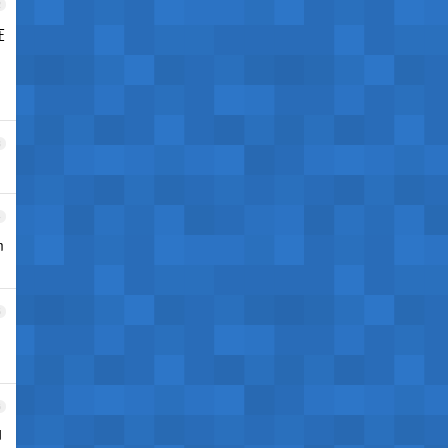
2
在
3
4
m
5
6
印