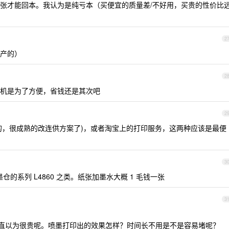
张才能回本。我认为是纯亏本（买便宜的质量差/不好用，买贵的性价比
2
产的）
2
机是为了方便，省钱还是其次吧
2
体的，很成熟的改连供方案了)，或者淘宝上的打印服务，这两种应该是最便
3
墨仓的系列 L4860 之类。纸张加墨水大概 1 毛钱一张
3
直以为很贵呢。喷墨打印出的效果怎样？时间长不用是不是容易堵呢？