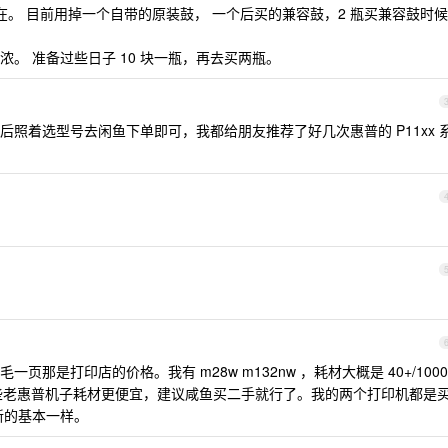
现在。 目前用掉一个自带的原装鼓， 一个后买的兼容鼓，2 瓶买兼容鼓时候
。 准备过些日子 10 块一瓶，再去买两瓶。
照着选型号去闲鱼下单即可，我都给朋友推荐了好几次惠普的 P11xx 
那是打印店的价格。我有 m28w m132nw ，耗材大概是 40+/1000
的那些老惠普机子耗材更便宜，建议咸鱼买二手就行了。我的两个打印机都是
跟新的基本一样。