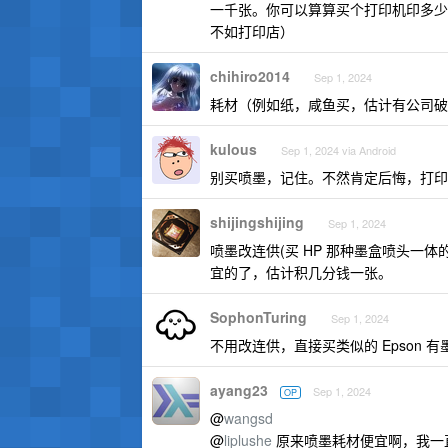
一千张。你可以算算买个打印机印多少
不如打印店）
chihiro2014
Sep 1, 2024
耗材（例如纸，咸鱼买，估计有公司破
kulous
Sep 1, 2024 via Android
别买喷墨，记住。不然肯定后悔，打印
shijingshijing
Sep 1, 2024
喷墨改连供(买 HP 那种墨盒喷头一
宜的了，估计积几分钱一张。
SophonTuring
Sep 1, 2024
不用改连供，直接买类似的 Epson 有
ayang23
Sep 1, 2024
OP
@
wangsd
@
liplushe
原来喷墨耗材便宜啊，我一