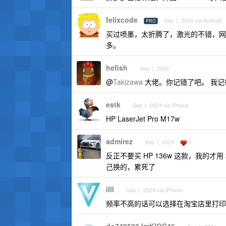
felixcode
Sep 1, 2024 via Android
PRO
买过喷墨，太折腾了，激光的不错，网
多。
hefish
Sep 1, 2024
@
Takizawa
大佬。你记错了吧。 我记得我
estk
Sep 1, 2024 via iPhone
HP LaserJet Pro M17w
admirez
1
Sep 1, 2024
反正不要买 HP 136w 这款，我的
己换的，累死了
illl
Sep 1, 2024 via iPhone
频率不高的话可以选择在淘宝店里打印