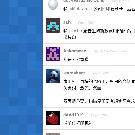
do749533JmKlOC46
Sep 1, 2024
@
imMetaverse
公司打印要刷卡，后台
ssh
Sep 1, 2024
@
liplushe
爱普生的新款家用降配了，打
带复印
Ankommen
Sep 1, 2024 via Android
都是去公司蹭
learnshare
Sep 1, 2024
家用机几百块的也够用，黑白的会便宜
关键词：激光，双面
双面很重要，扫描复印要考虑实际需求
dddd1919
Sep 1, 2024
《单位打印机》