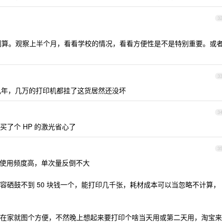
3
划算。观察上半个月，看看学校的情况，看看方便性是不是特别重要。或
3
度用了几年，几万的打印机都挂了这货居然还没坏
3
了个 HP 的激光省心了
3
日常使用频度高，单次量反倒不大
容硒鼓不到 50 块钱一个，能打印几千张，耗材成本可以当忽略不计算，
在家就图个方便，不然晚上想起来要打印个啥当天用或第二天用，淘宝来