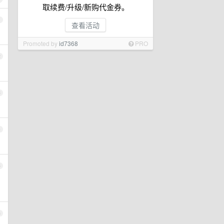
取续费/升级/新购代金券。
1
查看活动
Promoted by
id7368
PRO
2
3
4
5
6