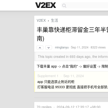
V2EX
生活
›
丰巢靠快递柜滞留金三年半营收
南)
minglanyu
·
Sep 11, 2024
· 8323 views
This topic created in 693 days ago, the info
下载丰巢 app -> 点击"我的" -> 偏好设置 -> 
Supplement 1 ·
Sep 11, 2024
app 只能选禁止附近的柜
打客服电话 95333 更彻底 直接把手机号全部
70 replies
•
2024-09-12 17:35:17 +08:00