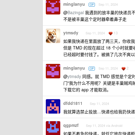
minglanyu
Sep 11, 2024
OP
@
Bazingal
我遇到的放丰巢的快递员不
不是被丰巢这个定时器牵着鼻子走
ytmsdy
13
Sep 11, 2024
如果我快递在里面放了两三天，你收我个
但是 TMD 的现在超过 18 个小时
已经超时要付钱了。被搞了几次不爽以
minglanyu
2
Sep 11, 2024
OP
@
ytmsdy
同感。就 TMD 感觉是个
门"我为什么不用呢？关键是丰巢贼鸡
下载它的 app 才能取消。
dfdd1811
Sep 11, 2024
我就算选禁止投放…快递也给我扔快递
qgpmzf
Sep 11, 2024 via Android
如果不着急的快递，就任它放在快递柜