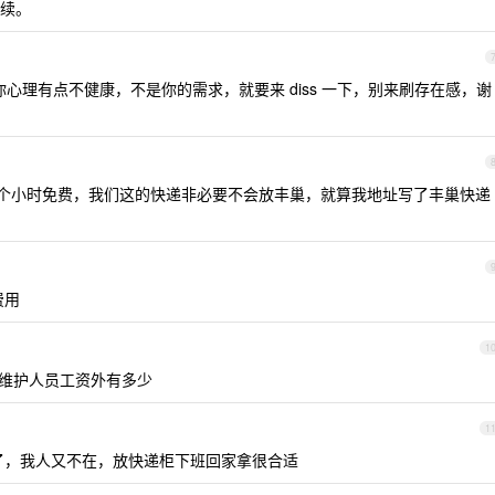
续。
心理有点不健康，不是你的需求，就要来 diss 一下，别来刷存在感，谢
8 个小时免费，我们这的快递非必要不会放丰巢，就算我地址写了丰巢快递
费用
1
和维护人员工资外有多少
1
了，我人又不在，放快递柜下班回家拿很合适