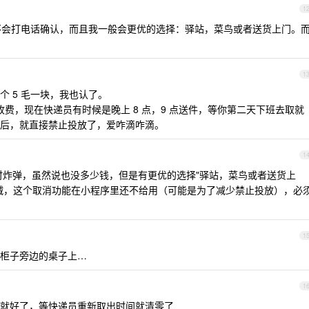
1
会打电话确认，而且我一般会更优的选择：驿站，菜鸟或者送货上门。
1
 5 毛一块，我也认了。
就要收费，现在快递员有时候是晚上 8 点，9 点送件，等你第二天下班去取就
后，就直接禁止投放了，爱咋滴咋滴。
1
定时炸弹，虽然说也没多少钱，但是有更优的选择"驿站，菜鸟或者送货上
贼，这个取消功能在小程序里还不给用（可能是为了减少禁止投放），必
1
柜子旁边的桌子上…
1
就好了，等快递员重新取出时间就清零了