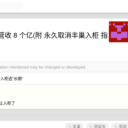
 8 个亿(附 永久取消丰巢入柜 指
rmation mentioned may be changed or developed.
限制入柜选”长期“
禁止入柜了
丰巢
滞留金
营收