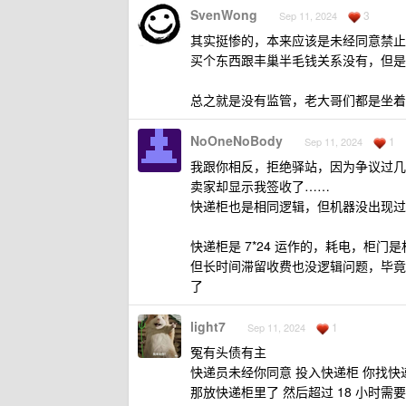
SvenWong
3
Sep 11, 2024
其实挺惨的，本来应该是未经同意禁止
买个东西跟丰巢半毛钱关系没有，但是
总之就是没有监管，老大哥们都是坐着
NoOneNoBody
1
Sep 11, 2024
我跟你相反，拒绝驿站，因为争议过几
卖家却显示我签收了……
快递柜也是相同逻辑，但机器没出现过
快递柜是 7*24 运作的，耗电，柜
但长时间滞留收费也没逻辑问题，毕竟
了
light7
1
Sep 11, 2024
冤有头债有主
快递员未经你同意 投入快递柜 你找
那放快递柜里了 然后超过 18 小时需