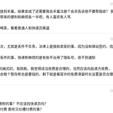
2
放到丰巢，结果变成了还需要我去丰巢注册个会员告诉他不要帮我收？ 
带来的便利和麻烦各一半吧，有人喜欢有人骂
喝茶，看着普通人和快递员撕逼
2
次，尤其是丢件不负责，法律上是我和卖家的事，因为没和驿站签约，找
丢件的事，快递柜麻烦的是有些平台用了隐私号，收不到通知
门是机械式的，易损耗，我觉得适当收费是合理的，当然应该向投递方收费，
去租个暂存柜也是要钱的，剩下就是看容许的免费滞留时长设置是否合理
2
快递柜的事？不应该找快递员吗？
要付费 那你又吐槽付费的事？