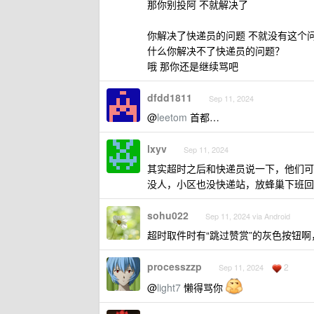
那你别投阿 不就解决了
你解决了快递员的问题 不就没有这个
什么你解决不了快递员的问题？
哦 那你还是继续骂吧
dfdd1811
Sep 11, 2024
@
leetom
首都…
lxyv
Sep 11, 2024
其实超时之后和快递员说一下，他们可
没人，小区也没快递站，放蜂巢下班回
sohu022
Sep 11, 2024 via Android
超时取件时有“跳过赞赏”的灰色按钮
processzzp
2
Sep 11, 2024
@
light7
懒得骂你