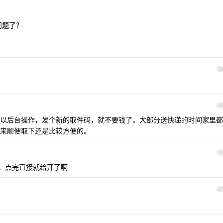
问题了？
2
2
以后台操作，发个新的取件码，就不要钱了。大部分送快递的时间家里都
来顺便取下还是比较方便的。
2
啊，点完直接就给开了啊
2