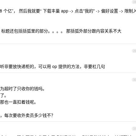
2
亿”， 然后我就要“ 下载丰巢 app -> 点击"我的" -> 偏好设置 -> 限制
。标题还包括括弧里的部分。。。。 那括弧外部分跟内容关系不大
2
听非要放快递柜的，可以用 op 提供的方法，非要杠几句
3
为超时了只收你的钱吗。
了。
那也一直扣着钱呢。
，每次要收外卖员多少钱不？
3