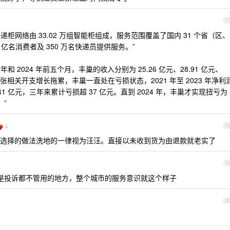
1
巢智能快递柜网络由 33.02 万组智能柜组成，服务范围覆盖了国内 31 个省（区、
68 亿名消费者及 350 万名快递员提供服务。”
3 年和 2024 年前五个月，丰巢的收入分别为 25.26 亿元、28.91 亿元、
网络扩张相关开支增长拖累，丰巢一直处在亏损状态，2021 年至 2023 年净利
和-5.41 亿元，三年来累计亏损超 37 亿元。直到 2024 年，丰巢才实现扭亏为
。”
4
1
选择的做法洗地的一律视为汪汪。直接以未收到货为由退款就老实了
1
是投诉都不管用的地方，整个城市的服务意识就这个样子
2