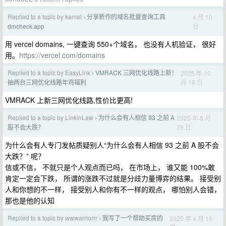
Replied to a topic by kamal
分享新作的域名批量查询工具
4 月 10
›
日
dmcheck.app
用 vercel domains, 一键查询 550+个域名， 也没有人机验证， 很好
用。
https://vercel.com/domains
Replied to a topic by EasyLink
VMRACK 三网优化线路上新！
2025 年 10
›
月 16 日
抽两台三网优化线路年鸡福利
VMRACK 上新三网优化线路,性价比更高!
Replied to a topic by LinkinLaw
为什么会有人相信 93 之前 A
2025 年 8 月
›
28 日
股不会大跌？
为什么会有人专门发帖质疑别人“为什么会有人相信 93 之前 A 股不会
大跌？” 呢？
信或不信， 不就只是个人观点而已吗， 在市场上， 谁又能 100%敢
肯定一定会下跌， 所谓的涨跌不过就是分歧力量博弈的结果。 接受别
人和你想的不一样， 接受别人和你有不一样的观点， 哪怕别人会错，
那也是他的认知
Replied to a topic by wwwarriorrr
我写了一个帮助买房的
2025 年 4 月 16
›