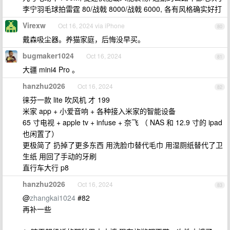
李宁羽毛球拍雷霆 80/战戟 8000/战戟 6000, 各有风格确实好打
Virexw
Oct 16, 2024 via iPhone
80
戴森吸尘器。养猫家庭，后悔没早买。
bugmaker1024
Oct 16, 2024
81
大疆 mini4 Pro 。
hanzhu2026
Oct 16, 2024
82
徕芬一款 lite 吹风机 才 199
米家 app + 小爱音响 + 各种接入米家的智能设备
65 寸电视 + apple tv + infuse + 奈飞 （ NAS 和 12.9 寸的 ipad
也闲置了）
更极简了 扔掉了更多东西 用洗脸巾替代毛巾 用湿厕纸替代了卫
生纸 用回了手动的牙刷
直行车大行 p8
hanzhu2026
Oct 16, 2024
83
@
zhangkai1024
#82
再补一些