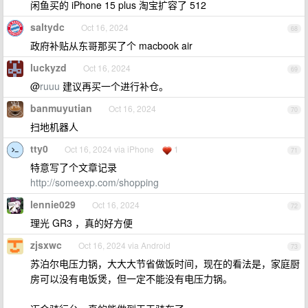
闲鱼买的 iPhone 15 plus 淘宝扩容了 512
saltydc
Oct 16, 2024
68
政府补贴从东哥那买了个 macbook air
luckyzd
Oct 16, 2024
69
@
ruuu
建议再买一个进行补仓。
banmuyutian
Oct 16, 2024
70
扫地机器人
tty0
Oct 16, 2024 via iPhone
1
71
特意写了个文章记录
http://someexp.com/shopping
lennie029
Oct 16, 2024
72
理光 GR3 ，真的好方便
zjsxwc
Oct 16, 2024 via Android
73
苏泊尔电压力锅，大大大节省做饭时间，现在的看法是，家庭厨
房可以没有电饭煲，但一定不能没有电压力锅。