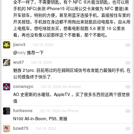
全不一样了，不需要钥匙，有个 NFC 卡片能当钥匙，也可以用
手机的 NFC(亲测 iPhone15 可以用公交卡来做为 NFC 要是)来
开车锁车，特别的方便，甚至用蓝牙连接手机，直接按住车里的
开关按钮，手机放在身边都不用掏出来就能启动电瓶车，自从用
上电瓶车，想吃啥就去买，想看电影就跑 5,6 甚至 10 公里去
看，再也没有像以前那样这个不敢看，那个不敢吃。
jianv3
Oct 16, 2024
63
@
xiely
推荐一下
wu67
Oct 16, 2024
64
魅族 21pro. 目前用过的在弱网区域信号收发能力最强的手机. 在
公司摸鱼终于快乐了.
conanqyc
Oct 16, 2024 via Android
65
AO 史密斯的水暖毯，AppleTV ，买了很多东西但这两个感觉很
值
hxtheone
Oct 16, 2024 via iPhone
66
N100 All-in-Boom, PS5, 黑猴
bzw875
Oct 16, 2024
67