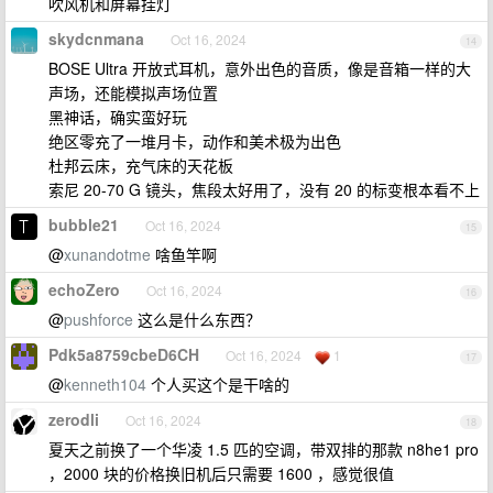
吹风机和屏幕挂灯
skydcnmana
Oct 16, 2024
14
BOSE Ultra 开放式耳机，意外出色的音质，像是音箱一样的大
声场，还能模拟声场位置
黑神话，确实蛮好玩
绝区零充了一堆月卡，动作和美术极为出色
杜邦云床，充气床的天花板
索尼 20-70 G 镜头，焦段太好用了，没有 20 的标变根本看不上
bubble21
Oct 16, 2024
15
@
xunandotme
啥鱼竿啊
echoZero
Oct 16, 2024
16
@
pushforce
这么是什么东西？
Pdk5a8759cbeD6CH
Oct 16, 2024
1
17
@
kenneth104
个人买这个是干啥的
zerodli
Oct 16, 2024
18
夏天之前换了一个华凌 1.5 匹的空调，带双排的那款 n8he1 pro
，2000 块的价格换旧机后只需要 1600 ，感觉很值