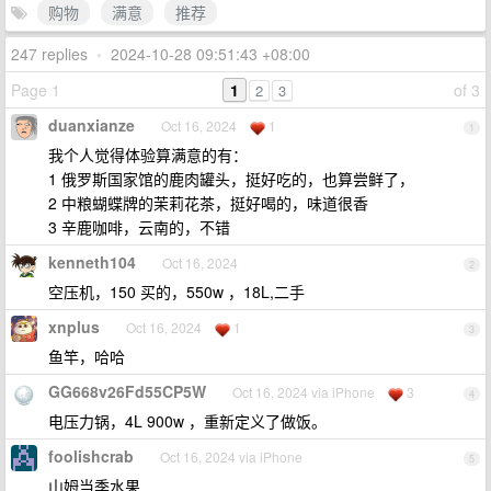
购物
满意
推荐
247 replies
•
2024-10-28 09:51:43 +08:00
Page 1
1
of 3
2
3
duanxianze
Oct 16, 2024
1
1
我个人觉得体验算满意的有：
1 俄罗斯国家馆的鹿肉罐头，挺好吃的，也算尝鲜了，
2 中粮蝴蝶牌的茉莉花茶，挺好喝的，味道很香
3 辛鹿咖啡，云南的，不错
kenneth104
Oct 16, 2024
2
空压机，150 买的，550w ，18L,二手
xnplus
Oct 16, 2024
1
3
鱼竿，哈哈
GG668v26Fd55CP5W
Oct 16, 2024 via iPhone
3
4
电压力锅，4L 900w ，重新定义了做饭。
foolishcrab
Oct 16, 2024 via iPhone
5
山姆当季水果