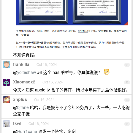
不知道真假。
frankilla
Oct 16, 2024
91
@
yoiteshaw
#6 这个 nas 啥型号，你具体说说？
Xiaomaox2
Oct 16, 2024
92
今天才知道 apple tv 盒子的存在，所以今年买了之后体验很好。
xnplus
Oct 16, 2024
93
@
bjfane
哈哈，我是报考不了今年公务员了，大一些，一人吃饱
全家不饿
tkwl
Oct 16, 2024
94
@
Hurr1cane
请发一个链接，谢谢