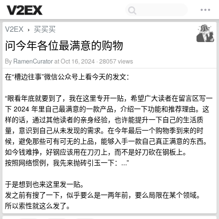
V2EX
买买买
›
问今年各位最满意的购物
By
RamenCurator
at Oct 16, 2024 · 28057 views
在“槽边往事”微信公众号上看今天的发文：
“眼看年底就要到了，我在这里专开一贴，希望广大读者在留言区写一
下 2024 年里自己最满意的一款产品，介绍一下功能和推荐理由。这
样的话，通过其他读者的亲身经验，也许能提升一下自己的生活质
量，意识到自己从未发现的需求。在今年最后一个购物季到来的时
候，避免那些可有可无的上品，能够入手一款自己真正满意的东西。
如今钱难挣，好钢应该用在刀刃上，而不是好刀砍在钢板上。
按照网络惯例，我先来抛砖引玉一下：...”
于是想到也来这里发一贴。
发之前有搜了一下，似乎要么是一两年前，要么局限在某个领域。
所以索性就这么发了。