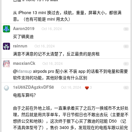
从 iPhone 13 mini 换过去，续航，重量，屏幕大小，都很满
意。（也有可能是 mini 用太久）
Aaron2019
Oct 16, 2024
59
买了辆奥迪
rainrun
Oct 16, 2024
60
满意不满意的记不太清楚了，反正最贵的是房租
maoxianCk
Oct 16, 2024
61
@
kfansup
airpods pro 配小米 不装 app 的话看不到电量和需要
软件支持的功能，其他好像没有什么区别
1sU69ZDAgzkvDFS8
Oct 16, 2024
3
62
电瓶车算吗？
由于之前在外地上班，一直秉承着买了之后万一换城市不太好处
理，然后就是用共享单车，平日节假日也不敢出去玩（主要是不
想挤公交和地铁），这次终于狠下心买了雅迪的冠能 D50 （记
不清具体型号了），售价 3400 多，发现现在的电瓶车跟以前完