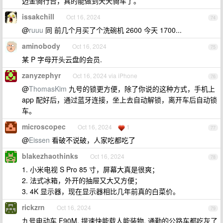
迈金骑行台，真的能做到天天骑车了。
issakchill
Oct 16, 2024
74
@
ruuu
同 前几个月买了个洗碗机 2600 今天 1700...
aminobody
Oct 16, 2024
75
某 P 字母开头云盘的会员.
zanyzephyr
Oct 16, 2024 via iPhone
76
@
ThomasKim
九号的锁更方便，除了你说的这种方式，手机上
app 配好后，通过蓝牙连接，坐上去自动解锁，离开车后自动锁
车。
microscopec
Oct 16, 2024
1
77
@
Eissen
看破不说破，人家吃都吃了
blakezhaothinks
Oct 16, 2024
78
1. 小米电视 S Pro 85 寸，屏幕大真是很爽；
2. 法式冰箱，外开的抽屉又大又方便；
3. 4K 显示器，现在显示器相比几年前真的白菜价。
rickzrn
Oct 16, 2024
79
九号电动车 F90M, 提速快能载人能装物, 通勤的公路车都吃灰了