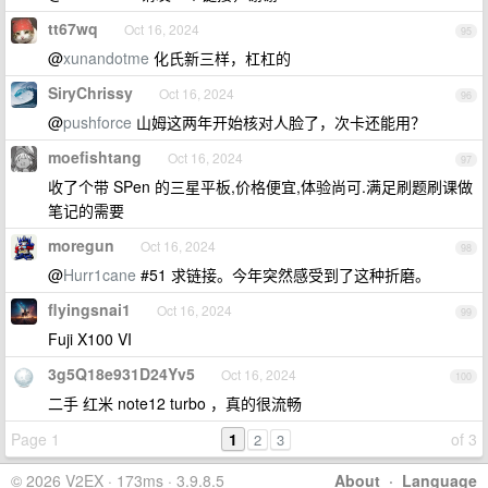
tt67wq
Oct 16, 2024
95
@
xunandotme
化氏新三样，杠杠的
SiryChrissy
Oct 16, 2024
96
@
pushforce
山姆这两年开始核对人脸了，次卡还能用？
moefishtang
Oct 16, 2024
97
收了个带 SPen 的三星平板,价格便宜,体验尚可.满足刷题刷课做
笔记的需要
moregun
Oct 16, 2024
98
@
Hurr1cane
#51 求链接。今年突然感受到了这种折磨。
flyingsnai1
Oct 16, 2024
99
Fuji X100 VI
3g5Q18e931D24Yv5
Oct 16, 2024
100
二手 红米 note12 turbo ，真的很流畅
Page 1
1
of 3
2
3
© 2026 V2EX · 173ms · 3.9.8.5
About
·
Language