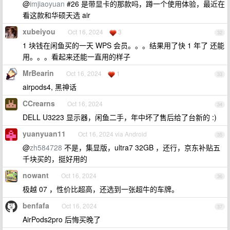
@
imjiaoyuan
#26 是带显卡的那款吗，蹲一个使用体验，最近在
看这款和华硕天选 air
xubeiyou
Oct 16, 2024
3
32
1 块钱在闲鱼买的一天 WPS 会员。。。结果用了快 1 年了 还能
用。。。看起来还能一直用的样子
MrBearin
Oct 16, 2024
1
33
airpods4, 黑神话
CCrearns
Oct 16, 2024
34
DELL U3223 显示器，闲鱼二手，年中坏了售后给了台新的 :)
yuanyuan11
Oct 16, 2024 via Android
35
@
zh584728
不是，集显版，ultra7 32GB ，还行，京东补贴五
千块买的，挺好用的
nowant
Oct 16, 2024
36
极越 07 ，性价比超高，还选到一张超牛的车牌。
benfafa
Oct 16, 2024
37
AirPods2pro 后悔买晚了