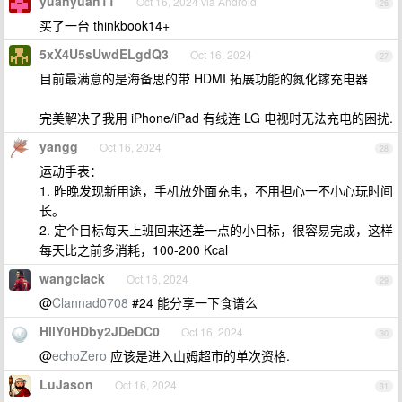
yuanyuan11
Oct 16, 2024 via Android
26
买了一台 thinkbook14+
5xX4U5sUwdELgdQ3
Oct 16, 2024
27
目前最满意的是海备思的带 HDMI 拓展功能的氮化镓充电器
完美解决了我用 iPhone/iPad 有线连 LG 电视时无法充电的困扰.
yangg
Oct 16, 2024
28
运动手表：
1. 昨晚发现新用途，手机放外面充电，不用担心一不小心玩时间
长。
2. 定个目标每天上班回来还差一点的小目标，很容易完成，这样
每天比之前多消耗，100-200 Kcal
wangclack
Oct 16, 2024
29
@
Clannad0708
#24 能分享一下食谱么
HllY0HDby2JDeDC0
Oct 16, 2024
30
@
echoZero
应该是进入山姆超市的单次资格.
LuJason
Oct 16, 2024
31