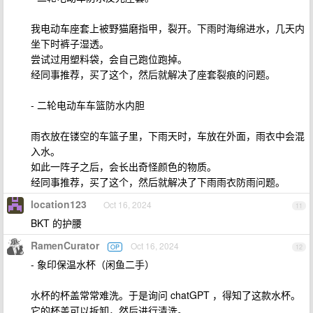
我电动车座套上被野猫磨指甲，裂开。下雨时海绵进水，几天内
坐下时裤子湿透。
尝试过用塑料袋，会自己跑位跑掉。
经同事推荐，买了这个，然后就解决了座套裂痕的问题。
- 二轮电动车车篮防水内胆
雨衣放在镂空的车篮子里，下雨天时，车放在外面，雨衣中会混
入水。
如此一阵子之后，会长出奇怪颜色的物质。
经同事推荐，买了这个，然后就解决了下雨雨衣防雨问题。
location123
Oct 16, 2024
11
BKT 的护腰
RamenCurator
Oct 16, 2024
OP
12
- 象印保温水杯（闲鱼二手）
水杯的杯盖常常难洗。于是询问 chatGPT ，得知了这款水杯。
它的杯盖可以拆卸，然后进行清洗。