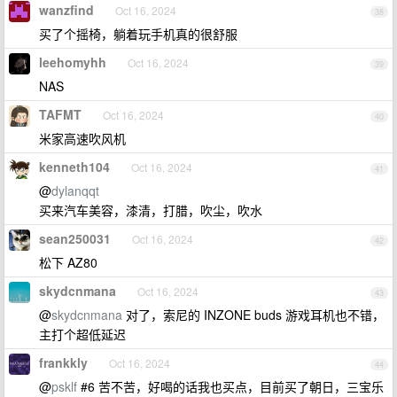
wanzfind
Oct 16, 2024
38
买了个摇椅，躺着玩手机真的很舒服
leehomyhh
Oct 16, 2024
39
NAS
TAFMT
Oct 16, 2024
40
米家高速吹风机
kenneth104
Oct 16, 2024
41
@
dylanqqt
买来汽车美容，漆清，打腊，吹尘，吹水
sean250031
Oct 16, 2024
42
松下 AZ80
skydcnmana
Oct 16, 2024
43
@
skydcnmana
对了，索尼的 INZONE buds 游戏耳机也不错，
主打个超低延迟
frankkly
Oct 16, 2024
44
@
psklf
#6 苦不苦，好喝的话我也买点，目前买了朝日，三宝乐