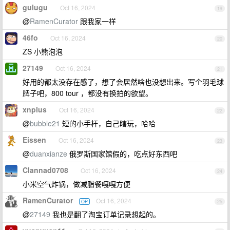
gulugu
Oct 16, 2024
19
@
RamenCurator
跟我家一样
46fo
Oct 16, 2024
20
ZS 小熊泡泡
27149
Oct 16, 2024
21
好用的都太没存在感了，想了会居然啥也没想出来。写个羽毛球
牌子吧，800 tour ，都没有换拍的欲望。
xnplus
Oct 16, 2024
22
@
bubble21
短的小手杆，自己瞎玩，哈哈
Eissen
Oct 16, 2024
23
@
duanxianze
俄罗斯国家馆假的，吃点好东西吧
Clannad0708
Oct 16, 2024
24
小米空气炸锅，做减脂餐嘎嘎方便
RamenCurator
Oct 16, 2024
OP
25
@
27149
我也是翻了淘宝订单记录想起的。