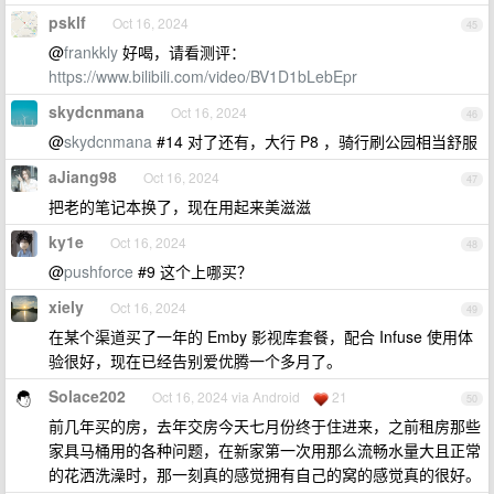
psklf
Oct 16, 2024
45
@
frankkly
好喝，请看测评：
https://www.bilibili.com/video/BV1D1bLebEpr
skydcnmana
Oct 16, 2024
46
@
skydcnmana
#14 对了还有，大行 P8 ，骑行刷公园相当舒服
aJiang98
Oct 16, 2024
47
把老的笔记本换了，现在用起来美滋滋
ky1e
Oct 16, 2024
48
@
pushforce
#9 这个上哪买？
xiely
Oct 16, 2024
49
在某个渠道买了一年的 Emby 影视库套餐，配合 Infuse 使用体
验很好，现在已经告别爱优腾一个多月了。
Solace202
Oct 16, 2024 via Android
21
50
前几年买的房，去年交房今天七月份终于住进来，之前租房那些
家具马桶用的各种问题，在新家第一次用那么流畅水量大且正常
的花洒洗澡时，那一刻真的感觉拥有自己的窝的感觉真的很好。