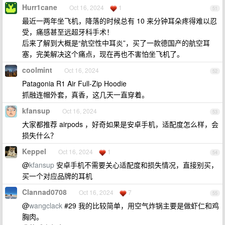
Hurr1cane
Oct 16, 2024
1
51
最近一两年坐飞机，降落的时候总有 10 来分钟耳朵疼得难以忍
受，痛感甚至远超牙科手术！
后来了解到大概是“航空性中耳炎”，买了一款德国产的航空耳
塞，完美解决这个痛点，现在再也不害怕坐飞机了。
coolmint
Oct 16, 2024
52
Patagonia R1 Air Full-Zip Hoodie
抓融连帽外套，真香，这几天一直穿着。
kfansup
Oct 16, 2024
53
大家都推荐 airpods ，好奇如果是安卓手机，适配度怎么样，会
损失什么？
Keppel
Oct 16, 2024
1
54
@
kfansup
安卓手机不需要关心适配度和损失情况，直接别买，
买一个对应品牌的耳机
Clannad0708
Oct 16, 2024
7
55
@
wangclack
#29 我的比较简单，用空气炸锅主要是做虾仁和鸡
胸肉。