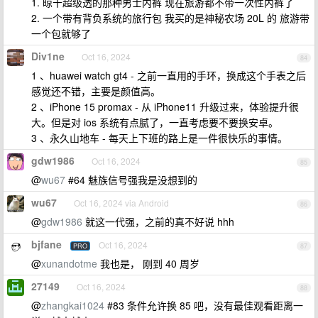
1. 晾干超级透的那种男士内裤 现在旅游都不带一次性内裤了
2. 一个带有背负系统的旅行包 我买的是神秘农场 20L 的 旅游带
一个包就够了
Div1ne
Oct 16, 2024
84
1 、huawei watch gt4 - 之前一直用的手环，换成这个手表之后
感觉还不错，主要是颜值高。
2 、iPhone 15 promax - 从 iPhone11 升级过来，体验提升很
大。但是对 ios 系统有点腻了，一直考虑要不要换安卓。
3 、永久山地车 - 每天上下班的路上是一件很快乐的事情。
gdw1986
Oct 16, 2024
85
@
wu67
#64 魅族信号强我是没想到的
wu67
Oct 16, 2024 via Android
86
@
gdw1986
就这一代强，之前的真不好说 hhh
bjfane
Oct 16, 2024
PRO
87
@
xunandotme
我也是， 刚到 40 周岁
27149
Oct 16, 2024
88
@
zhangkai1024
#83 条件允许换 85 吧，没有最佳观看距离一