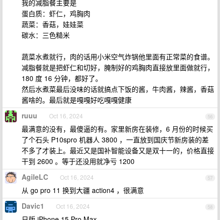
我的减脂餐主要是
蛋白质：虾仁，鸡胸肉
蔬菜：香菇，娃娃菜
碳水：三色糙米
蔬菜水煮就行，肉的话用小米空气炸锅他里面有正常菜的食谱。
减脂餐就是把虾仁和切好，腌制好的鸡胸肉直接放里面做就行，
180 度 16 分钟，都好了。
然后水煮菜最后没味的话就搞点下饭的酱，牛肉酱，辣酱，香菇
酱啥的。最后就是嘎嘎好吃嘎嘎健康
ruuu
Oct 16, 2024
56
最满意的没有，最傻逼的有。家里新房在装修，6 月份的时候买
了个石头 P10spro 机器人 3800 ，一直放到国庆节新房装的差
不多了才装上。最近又是国补智能设备又是双十一的，价格直接
干到 2600 。等于还没用就净亏 1200
AgileLC
Oct 16, 2024
57
从 go pro 11 换到大疆 action4 ，很满意
Davic1
Oct 16, 2024
58
日版 iPhone 15 Pro Max