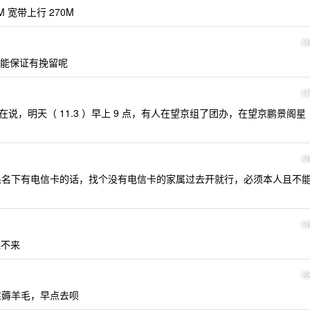
0M 宽带上行 270M
1
能保证有挽留呢
1
在说，明天（ 11.3 ）早上 9 点，有人在望京组了团办，在望京鹏景阁星
1
名下有电信卡的话，找个没有电信卡的家属过去开就行，必须本人且不
1
起不来
2
性薅羊毛，早点去呗