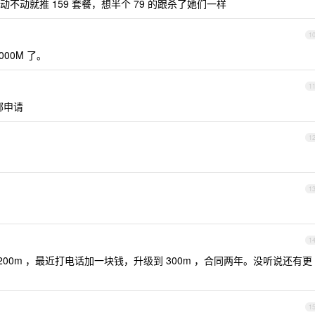
动就推 159 套餐，想半个 79 的跟杀了她们一样
1
00M 了。
1
哪申请
1
1
1
200m ，最近打电话加一块钱，升级到 300m ，合同两年。没听说还有更
1