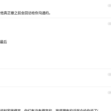
2
他真正撤之前会回访给你沟通的。
2
最后
2
2
说别家很便宜，你们有没有便宜的，按道理有的话就会给你说了(