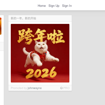
Home
Sign Up
Sign In
新的一年，新的开始
Promoted by
johnwayne
PRO