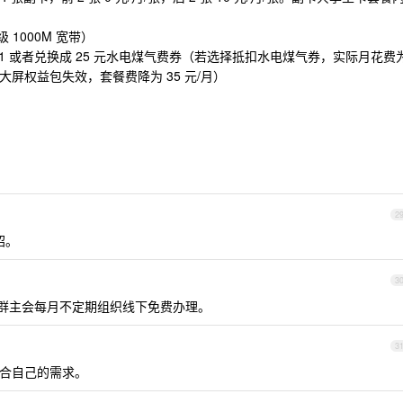
级 1000M 宽带）
 选 1 或者兑换成 25 元水电煤气费券（若选择抵扣水电煤气券，实际月花费
年后大屏权益包失效，套餐费降为 35 元/月）
2
绍。
3
39 ，群主会每月不定期组织线下免费办理。
3
合自己的需求。