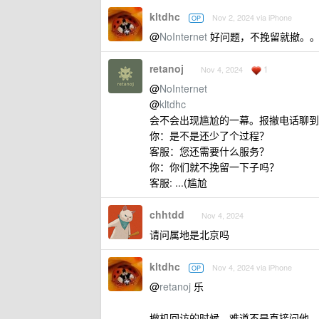
kltdhc
Nov 2, 2024 via iPhone
OP
@
NoInternet
好问题，不挽留就撤。。
retanoj
1
Nov 4, 2024
@
NoInternet
@
kltdhc
会不会出现尴尬的一幕。报撤电话聊到
你：是不是还少了个过程？
客服：您还需要什么服务？
你：你们就不挽留一下子吗？
客服: ...(尴尬
chhtdd
Nov 4, 2024
请问属地是北京吗
kltdhc
Nov 4, 2024 via iPhone
OP
@
retanoj
乐
撤机回访的时候，难道不是直接问他，