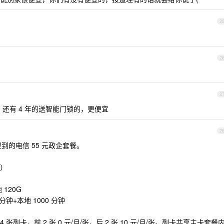
2
2
2
0m ，还有 4 年的送智能门锁的，更便宜
2
提到的电信 55 元政企套餐。
餐）
 120G
 分钟+本地 1000 分钟
张副卡，前 2 张 0 元/月/张，后 2 张 10 元/月/张。副卡共享主卡套餐