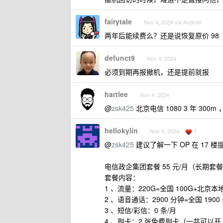
fairytale
Nov 4, 2024 via Android
两年后能续费么？还是说恢复原价 98
defunct9
Nov 4, 2024
必须到期再报撤机，还是提前就报
hartlee
Nov 4, 2024
@
zsk425
北京电信 1080 3 年 30
hellokylin
1
Nov 4, 2024
@
zsk425
建议了解一下 OP 在 17 楼
电信政企集团套餐 55 元/月（长期套
套餐内容：
1 、流量：220G=全国 100G+北京本地
2 、语音通话：2900 分钟=全国 1900
3 、短信/彩信：0 条/月
4 、副卡：2 张免费副卡（一共可以开 4 