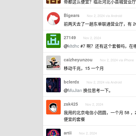
帝都这么便宜？临近河北小县城营业厅动不
Bigears
Nov 2, 2024 via Android
前两天去了一趟东单联通营业厅，有 20
27149
Nov 2, 2024
@
kltdhc
#7 啊？还有这个套餐吗，在
caizheyunzou
Nov 2, 2024 via iPhone
移动千兆，15 一个月
bclerdx
Nov 2, 2024 via Android
@
MuJian
换位思考一下。
zsk425
Nov 2, 2024
我用的北京电信小团圆，一个月 58 ，
便宜的套餐
artii
Nov 2, 2024