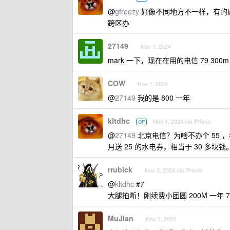
@
gfreezy
好像不同地方不一样，有的属
跨区办
27149
Nov 1, 2024
mark 一下，现在在用的电信 79 300m
COW
Nov 1, 2024
@
27149
我的是 800 一年
kltdhc
Nov 1, 2024 via iPhone
OP
@
27149
北京电信？为啥不办个 55 ，
月送 25 的水电券，相当于 30 多块
rrubick
Nov 2, 2024 via iPhone
@
kltdhc
#7
大腿拍断！刚续费小团圆 200M 一年 7
MuJian
Nov 2, 2024