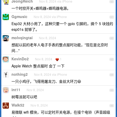
JeongReich
Nov 8, 2024 via iPhone
60
一个时控开关+蜂鸣器+蜂鸣器电源。
Ggmusic
Nov 8, 2024 via iPhone
61
Esp32 大材小用了，这种只要一个 gpio 引脚的，搞个 5 块钱的
esp01s 就够了。
molvqingtai
Nov 8, 2024
62
想起以前的老年人电子手表的整点报时功能，"现在是北京时
间..."
KevinDo2
Nov 8, 2024
1
63
Apple Watch 整点报时 会丁 一下
nothing2
Nov 8, 2024 via iPhone
64
一只小鸡仔，飞得用屠龙刀、金丝大环刀😆
int11
Nov 8, 2024
65
树莓派就可以吧
Walk52
Nov 8, 2024
66
易微联 wifi 模块，可以定时开关电源，在接个电铃（声音超级