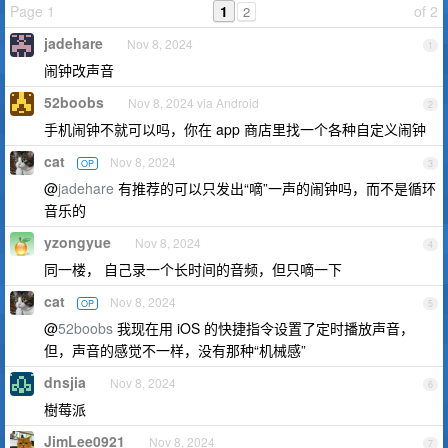
Page 1
1
of 2
2
jadehare
Nov 8, 2024
1
闹钟改声音
52boobs
Nov 8, 2024 via Android
2
手机闹钟不就可以吗，你在 app 商店里找一个各种自定义闹钟
cat
Nov 8, 2024
OP
3
@
jadehare
有推荐的可以只发出“嘀”一声的闹钟吗，而不是循环
音乐的
yzongyue
Nov 8, 2024
4
同一楼， 自己录一个长时间的音频，但只嘀一下
cat
Nov 8, 2024
OP
5
@
52boobs
我现在用 iOS 的快捷指令设置了定时播放声音，
但，声音的感觉不一样，没有那种“机械感”
dnsjia
Nov 8, 2024
6
樹莓派
JimLee0921
Nov 8, 2024
7