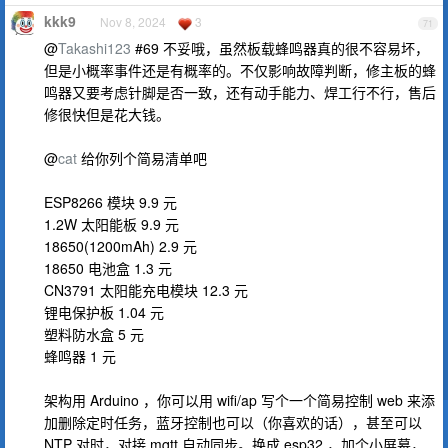
kkk9
Nov 8, 2024
3
71
@
Takashi123
#69 不妥哦，虽然板载蜂鸣器真的很不容易坏，
但是小概率事件还是有概率的。不仅影响故障判断，修主板的蜂
鸣器又要考虑针脚是否一致，还有动手能力、焊工行不行，售后
修很快但是花大钱。
@
cat
给你列个简易清单吧
ESP8266 模块 9.9 元
1.2W 太阳能板 9.9 元
18650(1200mAh) 2.9 元
18650 电池盒 1.3 元
CN3791 太阳能充电模块 12.3 元
锂电保护板 1.04 元
塑料防水盒 5 元
蜂鸣器 1 元
架构用 Arduino ，你可以用 wifi/ap 写个一个简易控制 web 来添
加删除定时任务，蓝牙控制也可以（你喜欢的话），甚至可以
NTP 对时，对接 mqtt 自动同步。换成 esp32 ，加个小屏幕，