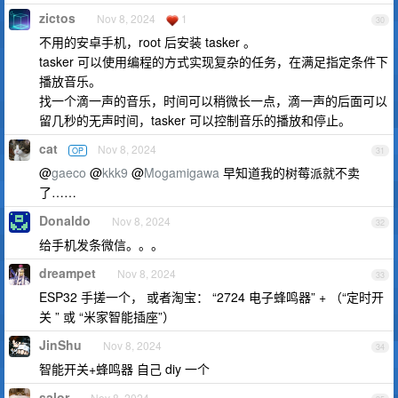
zictos
Nov 8, 2024
1
30
不用的安卓手机，root 后安装 tasker 。
tasker 可以使用编程的方式实现复杂的任务，在满足指定条件下
播放音乐。
找一个滴一声的音乐，时间可以稍微长一点，滴一声的后面可以
留几秒的无声时间，tasker 可以控制音乐的播放和停止。
cat
Nov 8, 2024
OP
31
@
gaeco
@
kkk9
@
Mogamigawa
早知道我的树莓派就不卖
了……
Donaldo
Nov 8, 2024
32
给手机发条微信。。。
dreampet
Nov 8, 2024
33
ESP32 手搓一个， 或者淘宝： “2724 电子蜂鸣器” + （“定时开
关 ” 或 “米家智能插座”）
JinShu
Nov 8, 2024
34
智能开关+蜂鸣器 自己 diy 一个
salor
Nov 8, 2024