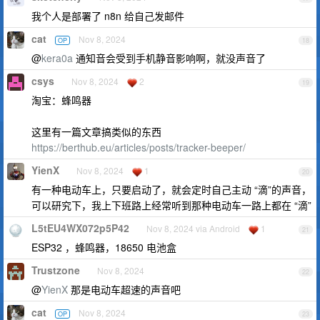
我个人是部署了 n8n 给自己发邮件
cat
Nov 8, 2024
OP
18
@
kera0a
通知音会受到手机静音影响啊，就没声音了
csys
Nov 8, 2024
2
19
淘宝：蜂鸣器
这里有一篇文章搞类似的东西
https://berthub.eu/articles/posts/tracker-beeper/
YienX
Nov 8, 2024
1
20
有一种电动车上，只要启动了，就会定时自己主动 “滴”的声音，
可以研究下，我上下班路上经常听到那种电动车一路上都在 “滴”
L5tEU4WX072p5P42
Nov 8, 2024 via Android
1
21
ESP32 ，蜂鸣器，18650 电池盒
Trustzone
Nov 8, 2024
22
@
YienX
那是电动车超速的声音吧
cat
Nov 8, 2024
OP
23