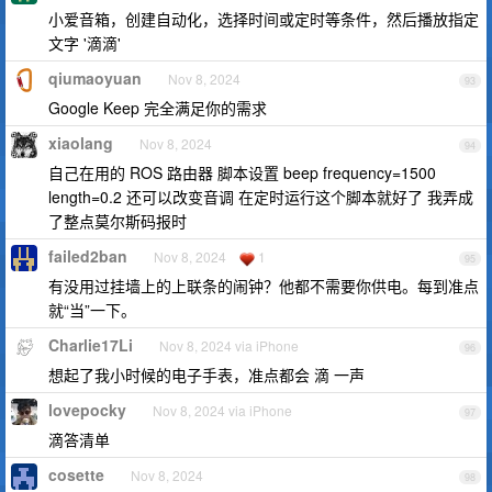
小爱音箱，创建自动化，选择时间或定时等条件，然后播放指定
文字 '滴滴'
qiumaoyuan
Nov 8, 2024
93
Google Keep 完全满足你的需求
xiaolang
Nov 8, 2024
94
自己在用的 ROS 路由器 脚本设置 beep frequency=1500
length=0.2 还可以改变音调 在定时运行这个脚本就好了 我弄成
了整点莫尔斯码报时
failed2ban
Nov 8, 2024
1
95
有没用过挂墙上的上联条的闹钟？他都不需要你供电。每到准点
就“当”一下。
Charlie17Li
Nov 8, 2024 via iPhone
96
想起了我小时候的电子手表，准点都会 滴 一声
lovepocky
Nov 8, 2024 via iPhone
97
滴答清单
cosette
Nov 8, 2024
98