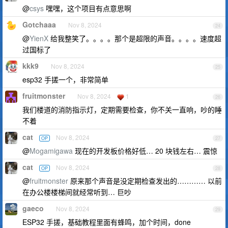
@
csys
嘿嘿，这个项目有点意思啊
Gotchaaa
Nov 8, 2024
24
@
YienX
给我整笑了。。。。那个是超限的声音。。。。速度超
过国标了
kkk9
Nov 8, 2024
25
esp32 手搓一个，非常简单
fruitmonster
Nov 8, 2024
1
26
我们楼道的消防指示灯，定期需要检查，你不关一直响，吵的睡
不着
cat
Nov 8, 2024
OP
27
@
Mogamigawa
现在的开发板价格好低… 20 块钱左右… 震惊
cat
Nov 8, 2024
OP
28
@
fruitmonster
原来那个声音是没定期检查发出的………… 以前
在办公楼楼梯间就经常听到… 巨吵
gaeco
Nov 8, 2024
29
ESP32 手搓，基础教程里面有蜂鸣，加个时间，done