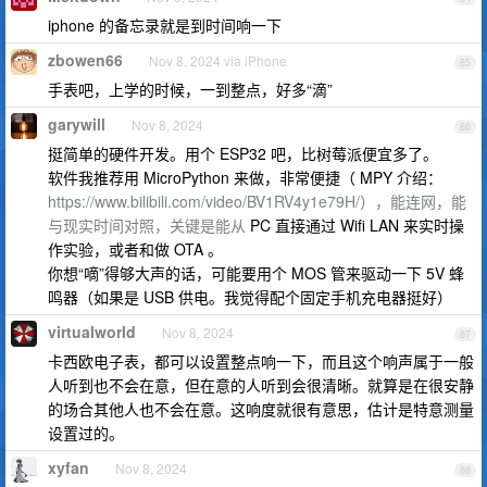
iphone 的备忘录就是到时间响一下
zbowen66
Nov 8, 2024 via iPhone
85
手表吧，上学的时候，一到整点，好多“滴”
garywill
Nov 8, 2024
86
挺简单的硬件开发。用个 ESP32 吧，比树莓派便宜多了。
软件我推荐用 MicroPython 来做，非常便捷（ MPY 介绍：
https://www.bilibili.com/video/BV1RV4y1e79H/），能连网，能
与现实时间对照，关键是能从
PC 直接通过 Wifi LAN 来实时操
作实验，或者和做 OTA 。
你想“嘀”得够大声的话，可能要用个 MOS 管来驱动一下 5V 蜂
鸣器（如果是 USB 供电。我觉得配个固定手机充电器挺好）
virtualworld
Nov 8, 2024
87
卡西欧电子表，都可以设置整点响一下，而且这个响声属于一般
人听到也不会在意，但在意的人听到会很清晰。就算是在很安静
的场合其他人也不会在意。这响度就很有意思，估计是特意测量
设置过的。
xyfan
Nov 8, 2024
88