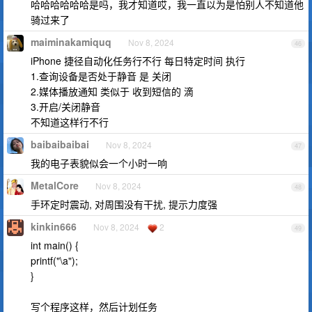
哈哈哈哈哈哈是吗，我才知道哎，我一直以为是怕别人不知道他
骑过来了
maiminakamiquq
Nov 8, 2024
46
iPhone 捷径自动化任务行不行 每日特定时间 执行
1.查询设备是否处于静音 是 关闭
2.媒体播放通知 类似于 收到短信的 滴
3.开启/关闭静音
不知道这样行不行
baibaibaibai
Nov 8, 2024
47
我的电子表貌似会一个小时一响
MetalCore
Nov 8, 2024
48
手环定时震动, 对周围没有干扰, 提示力度强
kinkin666
Nov 8, 2024
2
49
int main() {
printf("\a");
}
写个程序这样，然后计划任务