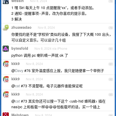
wessin
Nov 8, 2024
78
1 嘿 Siri 每天上午 10 点提醒我“xx”，或者手动添加。
2 通知--提醒事项--声音，改为你喜欢的提示音。
3 解决
zhuawadao
Nov 8, 2024
79
你要找的是不是"学校铃"类似的设备，我搜了下大概 100 出头，
可以自定义音乐，可以设计几十组
bytesfold
Nov 8, 2024 via iPhone
80
python 调用 pc 喇叭嘀一声就 ok 了
kkk9
Nov 8, 2024
81
@
Davy
#76 室外温度感应上报，我只是随便拿一个举例子
kkk9
Nov 8, 2024
82
@
cat
#73 不清楚哦，电子元器件谁能保证呢
kkk9
Nov 8, 2024
83
@
cat
#73 其实你还可以搜一下这个 <usb-hid 蜂鸣器> 插在
nas/pc 上和板载一样😆😆😆怕板载坏的话，买一个插上
Meltdown
Nov 8, 2024
84