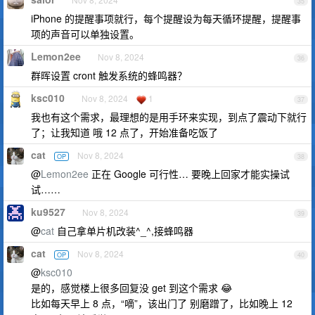
35
iPhone 的提醒事项就行，每个提醒设为每天循环提醒，提醒事
项的声音可以单独设置。
Lemon2ee
Nov 8, 2024
36
群晖设置 cront 触发系统的蜂鸣器？
ksc010
Nov 8, 2024
1
37
我也有这个需求，最理想的是用手环来实现，到点了震动下就行
了；让我知道 哦 12 点了，开始准备吃饭了
cat
Nov 8, 2024
OP
38
@
Lemon2ee
正在 Google 可行性… 要晚上回家才能实操试
试……
ku9527
Nov 8, 2024
39
@
cat
自己拿单片机改装^_^,接蜂鸣器
cat
Nov 8, 2024
OP
40
@
ksc010
是的，感觉楼上很多回复没 get 到这个需求 😂
比如每天早上 8 点，“嘀”，该出门了 别磨蹭了，比如晚上 12