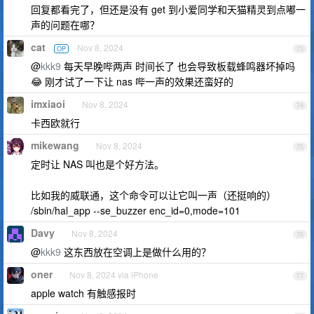
回复都看完了，但还是没有 get 到小爱同学和天猫精灵到点嘟一
声的问题在哪？
cat
Nov 8, 2024
OP
73
@
kkk9
每天早晚哔两声 时间长了 也会导致板载蜂鸣器坏掉吗
😂 刚才试了一下让 nas 哔一声的效果还蛮好的
imxiaoi
Nov 8, 2024
74
卡西欧就行
mikewang
Nov 8, 2024
75
定时让 NAS 叫也是个好方法。
比如我的威联通，这个命令可以让它叫一声（还挺响的）
/sbin/hal_app --se_buzzer enc_id=0,mode=101
Davy
Nov 8, 2024
76
@
kkk9
这东西放在空调上是做什么用的？
oner
Nov 8, 2024 via iPhone
77
apple watch 有触感报时