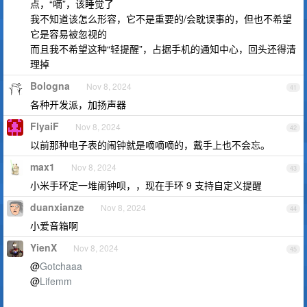
点，“嘀”，该睡觉了
我不知道该怎么形容，它不是重要的/会耽误事的，但也不希望
它是容易被忽视的
而且我不希望这种“轻提醒”，占据手机的通知中心，回头还得清
理掉
Bologna
Nov 8, 2024
41
各种开发派，加扬声器
FlyaiF
Nov 8, 2024
42
以前那种电子表的闹钟就是嘀嘀嘀的，戴手上也不会忘。
max1
Nov 8, 2024
43
小米手环定一堆闹钟呗，，现在手环 9 支持自定义提醒
duanxianze
Nov 8, 2024
44
小爱音箱啊
YienX
Nov 8, 2024
45
@
Gotchaaa
@
Lifemm