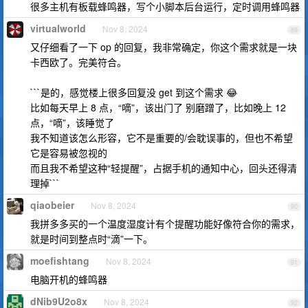
很多主机有板载蜂鸣器，写个小脚本后台运行，定时调用蜂鸣器
virtualworld
Nov 8, 2024
89
又仔细看了一下 op 的回复，我非常确定，你这个需求就是一块
卡西欧了。完美符合。
```是的，感觉楼上很多回复没 get 到这个需求 😂
比如每天早上 8 点，“嘀”，该出门了 别磨蹭了，比如晚上 12
点，“嘀”，该睡觉了
我不知道该怎么形容，它不是重要的/会耽误事的，但也不希望
它是容易被忽视的
而且我不希望这种“轻提醒”，占据手机的通知中心，回头还得清
理掉```
qiaobeier
Nov 8, 2024
90
我拼多多买的一个温度湿度计有个提醒功能好像符合你的需求，
就是时间到整点时“滴”一下。
moefishtang
Nov 8, 2024
91
电脑开机的蜂鸣器
dNib9U2o8x
Nov 8, 2024
92