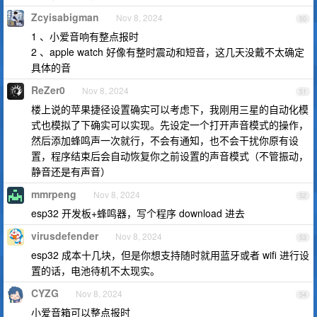
Zcyisabigman
Nov 8, 2024
50
1 、小爱音响有整点报时
2 、apple watch 好像有整时震动和短音，这几天没戴不太确定
具体的音
ReZer0
Nov 8, 2024
51
楼上说的苹果捷径设置确实可以考虑下，我刚用三星的自动化模
式也模拟了下确实可以实现。先设定一个打开声音模式的操作，
然后添加蜂鸣声一次就行，不会有通知，也不会干扰你原有设
置，程序结束后会自动恢复你之前设置的声音模式（不管振动，
静音还是有声音）
mmrpeng
Nov 8, 2024
52
esp32 开发板+蜂鸣器，写个程序 download 进去
virusdefender
Nov 8, 2024
53
esp32 成本十几块，但是你想支持随时就用蓝牙或者 wifi 进行设
置的话，电池待机不太现实。
CYZG
Nov 8, 2024
54
小爱音箱可以整点报时