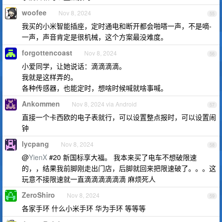
woofee
Nov 8, 2024
55
我买的小米智能插座，定时通电和断开都会啪嗒一声，不是嘀-
一声，声音肯定是很机械，这个方案最没难度。
forgottencoast
Nov 8, 2024
56
小爱同学，让她说话：滴滴滴滴。
我就是这样弄的。
各种传感器，也能定时，想啥时候喊就啥事喊。
Ankommen
Nov 8, 2024 via Android
57
直接一个卡西欧的电子表就行，可以设置整点报时，可以设置闹
钟
lycpang
Nov 8, 2024
58
@
YienX
#20 新国标享大福。 我本来买了电车不想破限速
的，，结果我前脚刚走出门店，后脚就回来把限速破了。。。这
玩意不接限速就一直滴滴滴滴滴滴 麻烦死人
ZeroShiro
Nov 8, 2024
59
各家手环 什么小米手环 华为手环 等等等