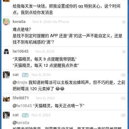
给我每天发一块钱，把我设置成你的 qq 特别关心，说个时间
点，我到点给你发消息
kera0a
Nov 8, 2024 via iPhone
8
难点是啥？
是找不到定时提醒的 APP 还是“滴”的这一声不能自定义，还是
找不到有机械感的“滴”？
lw10645
Nov 8, 2024
9
“天猫精灵，每天 9 点提醒我带钥匙”
“天猫精灵，每天 12 点提醒我点外卖”
cat
Nov 8, 2024
OP
10
@
dnsjia
我知道树莓派可以主板发出蜂鸣声，但不巧的是，之前
把树莓派 120 元卖掉了 😂😂
lifei6671
Nov 8, 2024
11
@
lw10645
“天猫精灵，每天正点嘀一下”
cat
Nov 8, 2024
OP
12
@
kera0a
如果走闹钟声音，则需要手动关掉，而不是嘀一声的简单提醒