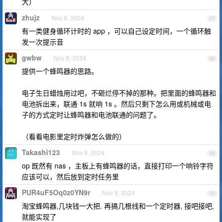
大）
zhujz
Nov 8, 2024
67
有一类健身循环计时的 app ，可以自己设定时间，一个循环触
发一次提示音
gwbw
Nov 8, 2024
68
提供一个蜂鸣器的思路。
电子生日蜡烛用过吧，不砸烂停不掉的那种。把里面的蜂鸣器和
电池拆出来，联通 1s 就响 1s 。然后只剩下怎么用或机械或电
子的方式定时让蜂鸣器和电池联通的问题了。
（看看电影里定时炸弹怎么做的）
Takashi123
Nov 8, 2024
69
op 既然有 nas ，主板上有蜂鸣器的话，直接打印一个响铃字符
应该可以，然后放到定时任务里
PUR4uF5Oq0z0YN9r
Nov 8, 2024
70
淘宝蜂鸣器,几块钱一大把. 再搞几根线和一个定时器, 接吧接吧,
就能实现了