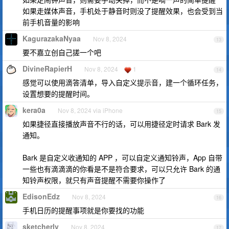
如果走媒体声音，手机处于静音时则没了提醒效果，也会受到当
前手机音量的影响
KagurazakaNyaa
Nov 8, 2024
13
要不嘉立创自己搓一个吧
DivineRapierH
Nov 8, 2024
1
14
感觉可以使用滴答清单，导入自定义提示音，建一个循环任务，
设置想要的提醒时间。
kera0a
Nov 8, 2024 via iPhone
15
如果捷径直接播放声音不行的话，可以用捷径定时请求 Bark 发
通知。
Bark 是自定义收通知的 APP ，可以自定义通知铃声，App 自带
一些也有滴滴滴的你看是不是符合要求，可以只允许 Bark 的通
知铃声权限，就只有声音提醒不需要你操作了
EdisonEdz
Nov 8, 2024
16
手机日历的提醒事项就是你要找的功能
sketcherly
Nov 8, 2024
17