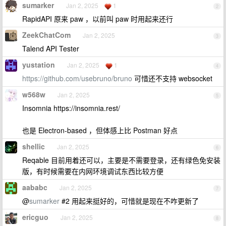
sumarker
Jan 2, 2025
1
2
RapidAPI 原来 paw ，以前叫 paw 时用起来还行
ZeekChatCom
Jan 2, 2025
3
Talend API Tester
yustation
Jan 2, 2025
1
4
https://github.com/usebruno/bruno
可惜还不支持 websocket
w568w
Jan 2, 2025
5
Insomnia https://insomnia.rest/
也是 Electron-based ，但体感上比 Postman 好点
shellic
Jan 2, 2025
6
Reqable 目前用着还可以，主要是不需要登录，还有绿色免安装
版，有时候需要在内网环境调试东西比较方便
aababc
Jan 2, 2025
7
@
sumarker
#2 用起来挺好的，可惜就是现在不咋更新了
ericguo
Jan 2, 2025
8