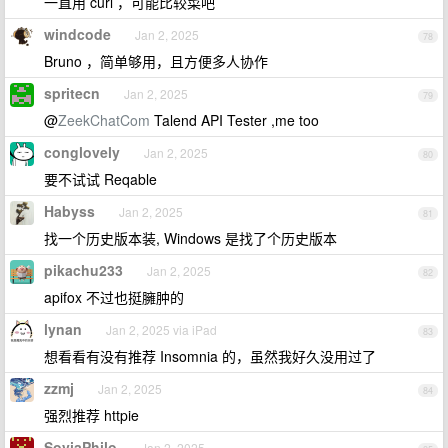
一直用 curl ，可能比较菜吧
windcode
Jan 2, 2025
78
Bruno ，简单够用，且方便多人协作
spritecn
Jan 2, 2025
79
@
ZeekChatCom
Talend API Tester ,me too
conglovely
Jan 2, 2025
80
要不试试 Reqable
Habyss
Jan 2, 2025
81
找一个历史版本装, Windows 是找了个历史版本
pikachu233
Jan 2, 2025
82
apifox 不过也挺臃肿的
lynan
Jan 2, 2025 via iPad
83
想看看有没有推荐 Insomnia 的，虽然我好久没用过了
zzmj
Jan 2, 2025
84
强烈推荐 httpie
SoviaPhilo
Jan 2, 2025