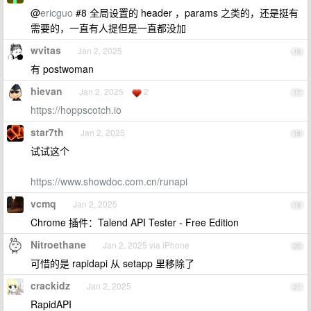
@
ericguo
#8 全局设置的 header ，params 之类的，还是挺有
需要的，一直有人提但是一直都没加
wvitas
Jan 2, 2025
16
有 postwoman
hievan
Jan 2, 2025
2
17
https://hoppscotch.io
star7th
Jan 2, 2025
18
试试这个
https://www.showdoc.com.cn/runapi
vcmq
Jan 2, 2025
19
Chrome 插件：Talend API Tester - Free Edition
Nitroethane
Jan 2, 2025 via iPhone
20
可惜的是 rapidapi 从 setapp 里移除了
crackidz
Jan 2, 2025
21
RapidAPI