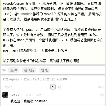
vscode/cursor 直接用， 也挺方便的， 不用跳出编辑器。 直接在编
辑器内调试接口。 需要交互有限制， 但完全不影响我的简单应用
（ 3 ） @
sumarker
推荐的 rapidAPI 原生的应该也不错， 后面有机
会可以试试。 找到能用的就不浪费时间在工具上了
另外有大佬问，postman 启动慢是否网络问题， 我不想浪费时间去
研究了。说 1 分钟有点夸张， 测试了几次是启动到能用要 16 秒。
0~6 秒在 flash 页面转一个星球轨道图，7~16 秒加载功能页面有空白
到可用。
postman 可能功能很全， 但我不是目标客户。
最后感谢各位老铁的诚心推荐，真的解决了我的问题
臃肿
替代品
性能
152 replies
•
2025-12-18 21:21:28 +08:00
Page 1
1
of 2
2
tpxcer
Jan 2, 2025
1
我还是一直用者 postman