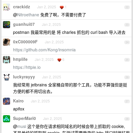
crackidz
Jan 2, 2025
1
22
@
Nitroethane
免费了啊，不需要付费了
guanhui07
Jan 2, 2025
23
postman 我最常用的是 将 charles 抓包的 curl bash 导入进去
0xC000009F
Jan 2, 2025
24
https://github.com/Kong/insomnia
httplife
Jan 2, 2025
6
25
https://httpie.io
luckyrayyy
Jan 2, 2025
26
我经常用 jetbrains 全家桶自带的那个工具，功能不算强但是挺
方便的都不用切出去。
Kairo
Jan 2, 2025
27
apifox
SuperMari0
Jan 2, 2025
28
@
musi
这个是你在请求相同域名的时候会带上抓取的 cookie,
不是单纯的抓取到 cookie. 在测试需要登录的 http 接口时很好用