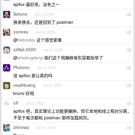
apifox 最好用，没有之一
Selune
Jan 2, 2025
66
换来换去，还是回到了 postman
xstress
Jan 2, 2025
67
@
historykly
这个感觉更重
zzNaLOGIC
Jan 2, 2025
68
@
shixiongdeng
哥们这个用臃肿来形容都抬举了
Plutooo
Jan 2, 2025
69
说 apifox 是认真的吗
nealHuang
Jan 2, 2025
70
bruno 好用
clf
Jan 2, 2025
71
apifox 吧，其实理论上功能更臃肿。但它本地和线上相对分离，
不至于每次都和 postman 那样加载网页。
zhhmax
Jan 2, 2025
72