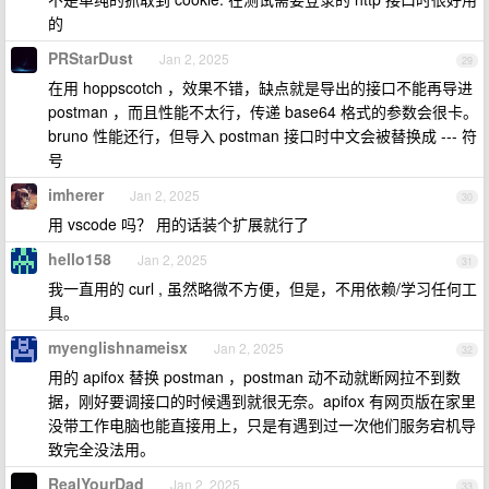
的
PRStarDust
Jan 2, 2025
29
在用 hoppscotch ，效果不错，缺点就是导出的接口不能再导进
postman ，而且性能不太行，传递 base64 格式的参数会很卡。
bruno 性能还行，但导入 postman 接口时中文会被替换成 --- 符
号
imherer
Jan 2, 2025
30
用 vscode 吗？ 用的话装个扩展就行了
hello158
Jan 2, 2025
31
我一直用的 curl , 虽然略微不方便，但是，不用依赖/学习任何工
具。
myenglishnameisx
Jan 2, 2025
32
用的 apifox 替换 postman ，postman 动不动就断网拉不到数
据，刚好要调接口的时候遇到就很无奈。apifox 有网页版在家里
没带工作电脑也能直接用上，只是有遇到过一次他们服务宕机导
致完全没法用。
RealYourDad
Jan 2, 2025
33