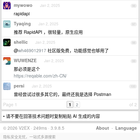
mywowo
Jan 2, 2025
96
rapidapi
Tyaqing
Jan 2, 2025
97
推荐 RapidAPI ，很轻量，原生应用
shellic
Jan 2, 2025
98
@
wh469012917
社区版免费，功能感觉也够用了
WUWENZE
Jan 2, 2025
99
那必须是这个
https://reqable.com/zh-CN/
persi
Jan 2, 2025
100
曾经尝试过很多其它的，最终还我是选择 Postman
Page 1
1
of 2
2
• 请不要在回答技术问题时复制粘贴 AI 生成的内容
© 2026 V2EX · 249ms · 3.9.8.5
About
·
Language
隐私安全无忧，一站式多源搜索