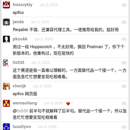
historykly
Jan 2, 2025
59
apifox
janda
Jan 2, 2025
60
Reqable 不错、还兼容代理工具，一佬推荐给我的，挺好用
pkoukk
Jan 2, 2025
61
用过一段 Hoppscotch ，不太好用，换回 Postman 了，你下个
新版本的，他重构过，现在挺快的
0x535
Jan 2, 2025
62
这个赛道是我一直难以理解的，一方面替代品一个接一个，一方
面急急忙忙想要变现吃相难看。
chenjk
Jan 2, 2025
63
apifox 网页版
wentaoliang
Jan 2, 2025
1
64
@
0x535
前半句不就解释了后半句。替代品一个接一个，所以急
急忙忙想要变现吃相难看
luuziiyoo
Jan 2, 2025
65