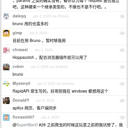
，params 之类的确实没有，看你认为每个 request 是否独立
吧，这种硬来一个继承类型的，不做也不是不行吧。。
daleqq
Jan 2, 2025 via iPhone
39
bruno 用的也蛮多的
gimp
Jan 2, 2025
40
目前在用 Bruno ，暂时够我用
chrawsl
Jan 2, 2025
41
Hoppscotch ，配合浏览器插件就可以用了
cvbnt
Jan 2, 2025 via Android
42
bruno
Mystery0
Jan 2, 2025 via Android
43
RapidAPI 原生写的，好用到我在 windows 都想用这个
DonaldY
Jan 2, 2025
44
apifox 网页、客户端同步
fionasit007
Jan 2, 2025
45
@
SuperMari0
#28 之前爬虫的时候这玩意之前把我坑惨了，我