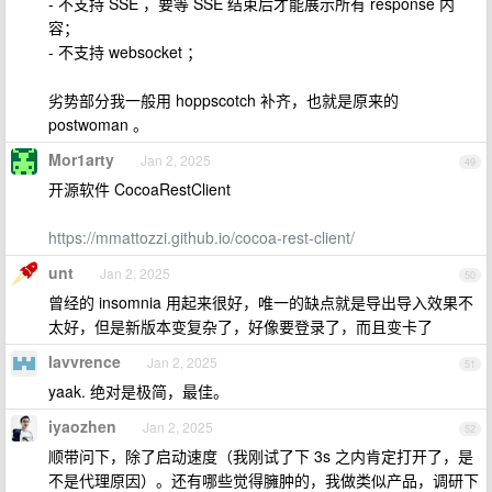
- 不支持 SSE ，要等 SSE 结束后才能展示所有 response 内
容；
- 不支持 websocket ；
劣势部分我一般用 hoppscotch 补齐，也就是原来的
postwoman 。
Mor1arty
Jan 2, 2025
49
开源软件 CocoaRestClient
https://mmattozzi.github.io/cocoa-rest-client/
unt
Jan 2, 2025
50
曾经的 insomnia 用起来很好，唯一的缺点就是导出导入效果不
太好，但是新版本变复杂了，好像要登录了，而且变卡了
lavvrence
Jan 2, 2025
51
yaak. 绝对是极简，最佳。
iyaozhen
Jan 2, 2025
52
顺带问下，除了启动速度（我刚试了下 3s 之内肯定打开了，是
不是代理原因）。还有哪些觉得臃肿的，我做类似产品，调研下