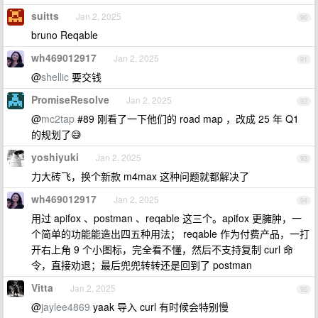
suitts
Jan 2, 2025
90
bruno Reqable
wh469012917
Jan 2, 2025
91
@
shellic
要交钱
PromiseResolve
Jan 2, 2025
92
@
mc2tap
#89 刚看了一下他们的 road map ，改成 25 年 Q1
的规划了😅
yoshiyuki
Jan 2, 2025
93
力大砖飞，换个新款 m4max 这种问题就都解决了
wh469012917
Jan 2, 2025
94
用过 apifox 、postman 、reqable 这三个。apifox 更臃肿，一
个简单的功能能造出四五种用法； reqable 作为付费产品，一打
开右上角 9 个小图标，完全看不懂，然后不支持复制 curl 命
令，直接劝退；最后兜兜转转还是回到了 postman
Vitta
Jan 2, 2025
95
@
jaylee4869
yaak 导入 curl 有时候会特别慢