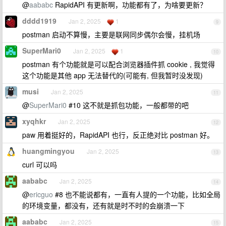
@
aababc
RapidAPI 有更新啊，功能都有了，为啥要更新？
dddd1919
Jan 2, 2025
1
9
postman 启动不算慢，主要是联网同步偶尔会慢，挂机场
SuperMari0
Jan 2, 2025
1
10
postman 有个功能就是可以配合浏览器插件抓 cookie , 我觉得
这个功能是其他 app 无法替代的(可能有, 但我暂时没发现)
musi
Jan 2, 2025
11
@
SuperMari0
#10 这不就是抓包功能，一般都带的吧
xyqhkr
Jan 2, 2025
12
paw 用着挺好的，RapidAPI 也行，反正绝对比 postman 好。
huangmingyou
Jan 2, 2025
13
curl 可以吗
aababc
Jan 2, 2025
14
@
ericguo
#8 也不能说都有，一直有人提的一个功能，比如全局
的环境变量，都没有，还有就是时不时的会崩溃一下
aababc
Jan 2, 2025
15