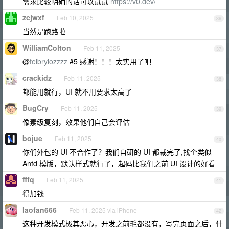
需求比较明确的话可以试试
https://v0.dev/
zcjwxf
Feb 10, 2025
36
当然是跑路啦
WilliamColton
Feb 11, 2025
37
@
felbryiozzzz
#5 感谢！！！太实用了吧
crackidz
Feb 11, 2025
38
都能用就行，UI 就不用要求太高了
BugCry
Feb 11, 2025
39
像素级复刻，效果他们自己会评估
bojue
Feb 11, 2025
40
你们外包的 UI 不合作了？我们自研的 UI 都裁完了,找个类似
Antd 模版，默认样式就行了，起码比我们之前 UI 设计的好看
fffq
Feb 11, 2025
41
得加钱
laofan666
Feb 11, 2025 via iPhone
42
这种开发模式极其恶心，开发之前毛都没有，写完页面之后，什