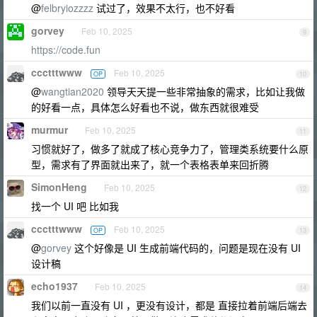
@
felbryiozzzz
试过了，效果不太行，也不好看
gorvey
Feb 10, 2025
9
https://code.fun
ccctttwww
Feb 10, 2025
OP
10
@
wangtian2020
领导天天提一些非常抽象的需求，比如让我做
的好看一点，具体怎么好看也不说，做东西就很难受
murmur
Feb 10, 2025
11
习惯就好了，做多了就成了核心竞争力了，管理类系统要什么原
型，需求有了界面就出来了，就一个表格表单来回折腾
SimonHeng
Feb 10, 2025
12
找一个 UI 吧 比如我
ccctttwww
Feb 10, 2025
OP
13
@
gorvey
这个好像是 UI 生成前端代码的，问题是现在没有 UI
设计稿
echo1937
Feb 10, 2025
14
我们以前一直没有 UI ，更没有设计，都是 直接拉着前端后端去