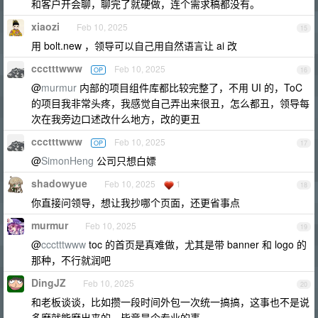
和客户开会聊，聊完了就硬做，连个需求稿都没有。
xiaozi
Feb 10, 2025
15
用 bolt.new ，领导可以自己用自然语言让 ai 改
ccctttwww
Feb 10, 2025
OP
16
@
murmur
内部的项目组件库都比较完整了，不用 UI 的，ToC
的项目我非常头疼，我感觉自己弄出来很丑，怎么都丑，领导每
次在我旁边口述改什么地方，改的更丑
ccctttwww
Feb 10, 2025
OP
17
@
SimonHeng
公司只想白嫖
shadowyue
Feb 10, 2025
1
18
你直接问领导，想让我抄哪个页面，还更省事点
murmur
Feb 10, 2025
19
@
ccctttwww
toc 的首页是真难做，尤其是带 banner 和 logo 的
那种，不行就润吧
DingJZ
Feb 10, 2025
20
和老板谈谈，比如攒一段时间外包一次统一搞搞，这事也不是说
多磨就能磨出来的，毕竟是个专业的事