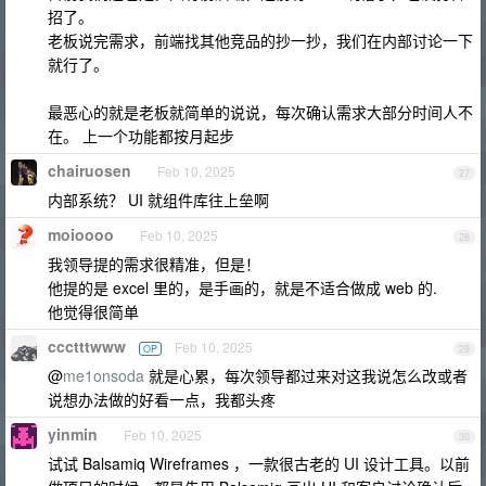
招了。
老板说完需求，前端找其他竞品的抄一抄，我们在内部讨论一下
就行了。
最恶心的就是老板就简单的说说，每次确认需求大部分时间人不
在。 上一个功能都按月起步
chairuosen
Feb 10, 2025
27
内部系统？ UI 就组件库往上垒啊
moioooo
Feb 10, 2025
28
我领导提的需求很精准，但是！
他提的是 excel 里的，是手画的，就是不适合做成 web 的.
他觉得很简单
ccctttwww
Feb 10, 2025
OP
29
@
me1onsoda
就是心累，每次领导都过来对这我说怎么改或者
说想办法做的好看一点，我都头疼
yinmin
Feb 10, 2025
30
试试 Balsamiq Wireframes ，一款很古老的 UI 设计工具。以前