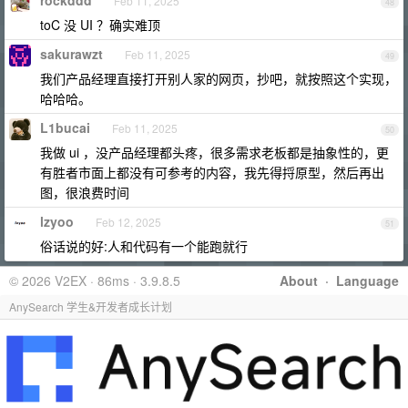
rockddd
Feb 11, 2025
48
toC 没 UI ？确实难顶
sakurawzt
Feb 11, 2025
49
我们产品经理直接打开别人家的网页，抄吧，就按照这个实现，
哈哈哈。
L1bucai
Feb 11, 2025
50
我做 ui ，没产品经理都头疼，很多需求老板都是抽象性的，更
有胜者市面上都没有可参考的内容，我先得捋原型，然后再出
图，很浪费时间
lzyoo
Feb 12, 2025
51
俗话说的好:人和代码有一个能跑就行
© 2026 V2EX · 86ms · 3.9.8.5
About
·
Language
AnySearch 学生&开发者成长计划