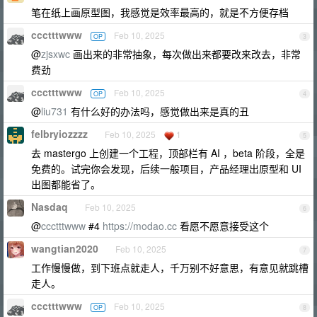
笔在纸上画原型图，我感觉是效率最高的，就是不方便存档
ccctttwww
Feb 10, 2025
OP
3
@
zjsxwc
画出来的非常抽象，每次做出来都要改来改去，非常
费劲
ccctttwww
Feb 10, 2025
OP
4
@
liu731
有什么好的办法吗，感觉做出来是真的丑
felbryiozzzz
Feb 10, 2025
1
5
去 mastergo 上创建一个工程，顶部栏有 AI ，beta 阶段，全是
免费的。试完你会发现，后续一般项目，产品经理出原型和 UI
出图都能省了。
Nasdaq
Feb 10, 2025
6
@
ccctttwww
#4
https://modao.cc
看愿不愿意接受这个
wangtian2020
Feb 10, 2025
7
工作慢慢做，到下班点就走人，千万别不好意思，有意见就跳槽
走人。
ccctttwww
Feb 10, 2025
OP
8