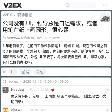
V2EX
职场话题
›
公司没有 UI，领导总是口述需求，或者
用笔在纸上画圆形，很心累
By
ccctttwww
at Feb 10, 2025 · 6371 views
7 年老前端了，之前的工作经验都是 UI-前端-后端，现在的公司之前
toC 的都是找一个外包 UI 做图，内部的要求不高，随便写写，今年公
司项目效益不好，外包 UI 不要了，每次都要自己做 UI ，非常心累，
有什么好的办法吗？
UI
前端
外包
51 replies
•
2025-02-12 13:03:40 +08:00
Nasdaq
Feb 10, 2025
1
1
你这算好的，我那___上司拿 AI 画个草稿图。（此处省去不文
明的话）
zjsxwc
Feb 10, 2025
2