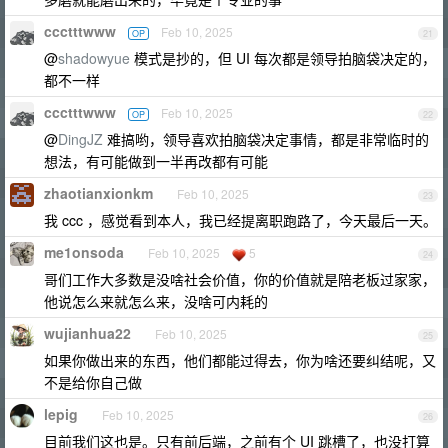
ccctttwww
Feb 10, 2025
OP
21
@
shadowyue
模式是抄的，但 UI 每次都是领导拍脑袋决定的，
都不一样
ccctttwww
Feb 10, 2025
OP
22
@
DingJZ
难搞哟，领导喜欢拍脑袋决定事情，都是非常临时的
想法，有可能做到一半再改都有可能
zhaotianxionkm
Feb 10, 2025
23
我 ccc ，感觉看到本人，我已经提离职跑路了，今天最后一天。
me1onsoda
Feb 10, 2025
5
24
哥们工作大多数是没啥社会价值，你的价值就是陪老板过家家，
他说怎么来就怎么来，没啥可内耗的
wujianhua22
Feb 10, 2025
25
如果你做出来的东西，他们都能过得去，你为啥还要纠结呢，又
不是给你自己做
lepig
Feb 10, 2025
26
目前我们这也是。只有前后端，之前有个 UI 跳槽了，也没打算