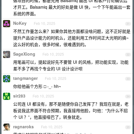
做项目的时候，都是先用 Balsamiq 画出 UI 和客户讨论确认后
才开工。Balsamiq 最大的好处是做 UI 快，一个下午能画出一套
系统的界面。
NoKey
Feb 10, 2025
31
不然工作量怎么来？如果你其他方面都没啥问题，这不正好就是
提升产品设计能力的时机么，还能利用工作时间正大光明的搞~
这么好的机会，很多时候，很难遇到的。
SageXiong
Feb 10, 2025
32
用笔画可以，提起说好先不要管 UI 的风格，把功能实现，功能
差不多了再找个专业的 UI 设计设计呗
tangmanger
Feb 10, 2025
33
你给他画个方形 □ -_- hh~
sir283
Feb 10, 2025
34
公司连 UI 都没有，那不是随便你自己发挥了？我现在就是，老
板说我这界面不符合预期，我直接甩他脸，叼他：“为什么不招
个 UI ？”，他直接哑巴了，转身就走。
ragnaroks
Feb 10, 2025
35