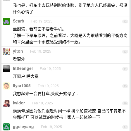
我也是，打车出去玩特别影响体验，到了地方人已经晕完，都没
什么心情了
Scarb
Feb 19, 2025
12
坐副驾，看前面不要看手机。
了解一下晕车原理，之前看过，大概是因为眼睛看到的平衡方向
和耳朵里面一个系统感受到的不一致。
yiton
Feb 19, 2025
13
看窗外
littleangel
Feb 19, 2025
14
开窗户 睡大觉
llysr1005
Feb 19, 2025
15
我想起来一会要打车,头就开始晕了..
lwldcr
Feb 19, 2025
16
滴滴晕是因为他们跟赶时间一样 拼命加速减速 自己的车肯定不
会那样开 可以试驾的时候带上家人一起体验一下
ggcleyang
Feb 19, 2025
17