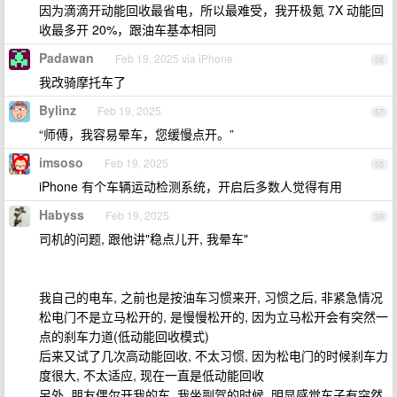
因为滴滴开动能回收最省电，所以最难受，我开极氪 7X 动能回
收最多开 20%，跟油车基本相同
Padawan
Feb 19, 2025 via iPhone
56
我改骑摩托车了
Bylinz
Feb 19, 2025
57
“师傅，我容易晕车，您缓慢点开。”
imsoso
Feb 19, 2025
58
iPhone 有个车辆运动检测系统，开启后多数人觉得有用
Habyss
Feb 19, 2025
59
司机的问题, 跟他讲"稳点儿开, 我晕车"
我自己的电车, 之前也是按油车习惯来开, 习惯之后, 非紧急情况
松电门不是立马松开的, 是慢慢松开的, 因为立马松开会有突然一
点的刹车力道(低动能回收模式)
后来又试了几次高动能回收, 不太习惯, 因为松电门的时候刹车力
度很大, 不太适应, 现在一直是低动能回收
另外, 朋友偶尔开我的车, 我坐副驾的时候, 明显感觉车子有突然