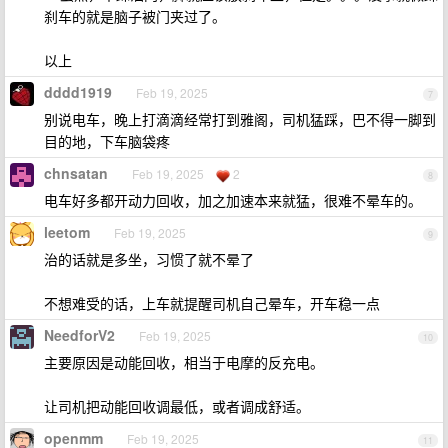
刹车的就是脑子被门夹过了。
以上
dddd1919
Feb 19, 2025
7
别说电车，晚上打滴滴经常打到雅阁，司机猛踩，巴不得一脚到
目的地，下车脑袋疼
chnsatan
Feb 19, 2025
2
8
电车好多都开动力回收，加之加速本来就猛，很难不晕车的。
leetom
Feb 19, 2025
9
治的话就是多坐，习惯了就不晕了
不想难受的话，上车就提醒司机自己晕车，开车稳一点
NeedforV2
Feb 19, 2025
10
主要原因是动能回收，相当于电摩的反充电。
让司机把动能回收调最低，或者调成舒适。
openmm
Feb 19, 2025
11