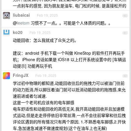
一点刹车的感觉, 因为朋友是油车, 电门松的时候, 是直接松开的
liubaicai
Feb 19, 2025
60
@
leetom
习惯不了一点。。可能是个人体质的问题。。
ko20
Feb 19, 2025
61
动能回收：怎么我就成了众矢之的。
建议：android 手机下载一个叫做 KineStop 的软件打开再玩手
机； iPhone 的话如果是 iOS18 以上打开系统设置中的 [车辆运
动提示] 功能再玩手机
FringJX
Feb 19, 2025
62
学过初中物理的都知道,动能回收往后的拖拽力可以被油门往前
的动力抵消,所以脚压着油门就可以抵消动能回收的拖拽感,来允
速前进或者匀减速.
这是一个老司机应该有的电车脚感
电车舒适性和动能回收的高低无关,我开高动能回收并且加速模
式运动,但是走走停停依旧非常丝滑,一点不会往前窜窜和往后拽
评论区遇到的所有情况只有两个原因, 1.不熟悉电车脚感,2.开快
车,急加速急减速不做速度规划(这个在油车上也无解)