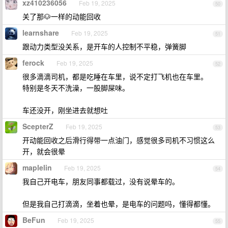
xz410236056
Feb 19, 2025
50
关了那🐶一样的动能回收
learnshare
Feb 19, 2025
51
跟动力类型没关系，是开车的人控制不平稳，弹簧脚
ferock
Feb 19, 2025
52
很多滴滴司机，都是吃睡在车里，说不定打飞机也在车里。
特别是冬天不洗澡，一股脚屎味。
车还没开，刚坐进去就想吐
ScepterZ
Feb 19, 2025
53
开动能回收之后滑行得带一点油门，感觉很多司机不习惯这么
开，就会很晕
maplelin
Feb 19, 2025
54
我自己开电车，朋友同事都载过，没有说晕车的。
但是我自己打滴滴，坐着也晕，是电车的问题吗，懂得都懂。
BeFun
Feb 19, 2025
55