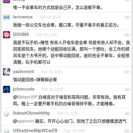
唯一不会晕车的方式就是自己开，怎么造都不晕。
lavvrence
Feb 19, 2025
85
我做一些公交车也会晕，戴口罩，尽量不看手机看正前方。
DOOMS
Feb 19, 2025
86
我是不玩手机+睡觉 有些人开电车是会晕 但是有些人却不会，我
回家顺风车，他哪个动能回收拉满，那叫一个想吐，去工作的顺
风车是个大爷开的，说中等动能回收，座的完全不晕车，全程很
清醒，玩手机都可以
yazinnnn0
Feb 19, 2025
87
强动能回收+弹簧脚必晕
jchencode
Feb 19, 2025
88
@
MeteorVIP
白噪音对于噪音和耳鸣问题，非常有效。我有耳
鸣，晚上一定要开着手机的白噪音保持平衡，才能睡着。
ih8es9OIzne0959p
Feb 19, 2025
89
@
openmm
确实，开开心心出门，到地了之后只想缓缓透透气
UXha45veSNpWCwZR
Feb 19, 2025
90