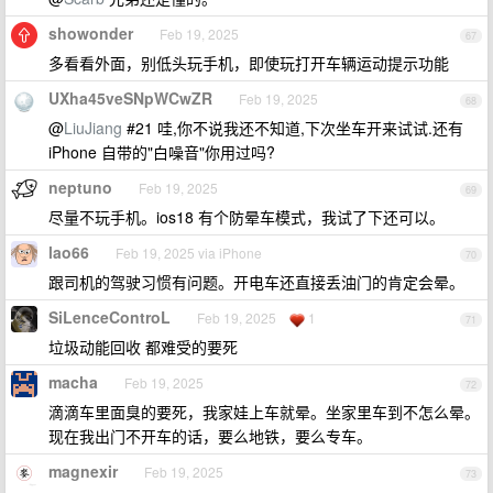
showonder
Feb 19, 2025
67
多看看外面，别低头玩手机，即使玩打开车辆运动提示功能
UXha45veSNpWCwZR
Feb 19, 2025
68
@
LiuJiang
#21 哇,你不说我还不知道,下次坐车开来试试.还有
iPhone 自带的"白噪音"你用过吗?
neptuno
Feb 19, 2025
69
尽量不玩手机。ios18 有个防晕车模式，我试了下还可以。
lao66
Feb 19, 2025 via iPhone
70
跟司机的驾驶习惯有问题。开电车还直接丢油门的肯定会晕。
SiLenceControL
Feb 19, 2025
1
71
垃圾动能回收 都难受的要死
macha
Feb 19, 2025
72
滴滴车里面臭的要死，我家娃上车就晕。坐家里车到不怎么晕。
现在我出门不开车的话，要么地铁，要么专车。
magnexir
Feb 19, 2025
73