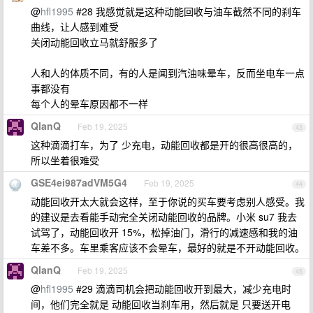
@
hfl1995
#28 我感觉就是这种动能回收与油车截然不同的刹车
曲线，让人感到难受
关闭动能回收立马就舒服多了
人和人的体质不同，有的人是闻到汽油味晕车，反而坐电车一点
事都没有
每个人的晕车原因都不一样
QlanQ
Feb 19, 2025
43
这种滴滴打车，为了 少充电，动能回收都是开的很高很高的，
所以坐着很难受
GSE4ei987adVM5G4
Feb 19, 2025
44
动能回收开太大就会这样，至于你说的买车要考虑别人感受。我
的建议是去看能手动完全关闭动能回收的品牌。小米 su7 我去
试驾了，动能回收开 15%，松掉油门，滑行的减速感和我的油
车差不多。车里乘客应该不会晕车，最好的就是不开动能回收。
QlanQ
Feb 19, 2025
45
@
hfl1995
#29 滴滴司机会把动能回收开到最大，减少充电时
间，他们完全就是 动能回收当刹车用，然后就是 只要送开电