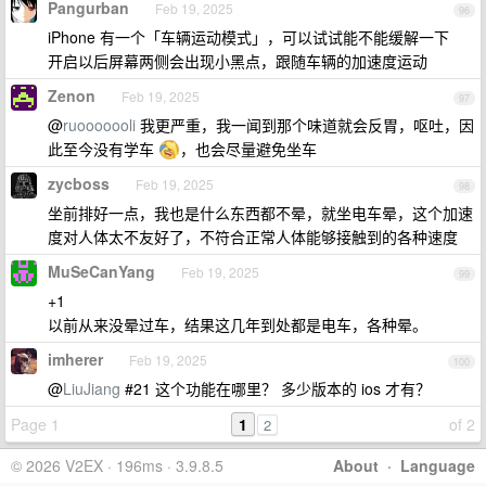
Pangurban
Feb 19, 2025
96
iPhone 有一个「车辆运动模式」，可以试试能不能缓解一下
开启以后屏幕两侧会出现小黑点，跟随车辆的加速度运动
Zenon
Feb 19, 2025
97
@
ruooooooli
我更严重，我一闻到那个味道就会反胃，呕吐，因
此至今没有学车
，也会尽量避免坐车
zycboss
Feb 19, 2025
98
坐前排好一点，我也是什么东西都不晕，就坐电车晕，这个加速
度对人体太不友好了，不符合正常人体能够接触到的各种速度
MuSeCanYang
Feb 19, 2025
99
+1
以前从来没晕过车，结果这几年到处都是电车，各种晕。
imherer
Feb 19, 2025
100
@
LiuJiang
#21 这个功能在哪里？ 多少版本的 ios 才有？
Page 1
1
of 2
2
© 2026 V2EX · 196ms · 3.9.8.5
About
·
Language