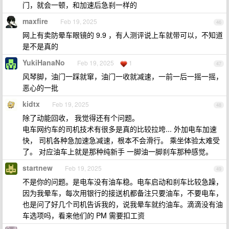
门，就会一顿，和加速后急刹一样的
maxfire
Feb 19, 2025
46
网上有卖防晕车眼镜的 9.9 ，有人测评说上车就带可以，不知道
是不是真的
YukiHanaNo
Feb 19, 2025
1
47
风琴脚，油门一踩就窜，油门一收就减速，一前一后一摇一摇，
恶心的一批
kidtx
Feb 19, 2025
48
除了动能回收， 我觉得还有个问题。
电车网约车的司机技术有很多是真的比较拉垮... 外加电车加速
快， 司机各种急加速急减速，根本不会滑行。 乘坐体验太难受
了。 对应油车上就是那种纯新手 一脚油一脚刹车那种感觉。
startnew
Feb 19, 2025
49
不是你的问题。是电车没有油车稳。电车启动和刹车比较急躁，
因为我晕车，每次用银行的接送机都备注只要油车，不要电车，
也是问了好几个司机告诉我的，说我晕车就约油车。滴滴没有油
车选项吗，看来他们的 PM 需要扣工资