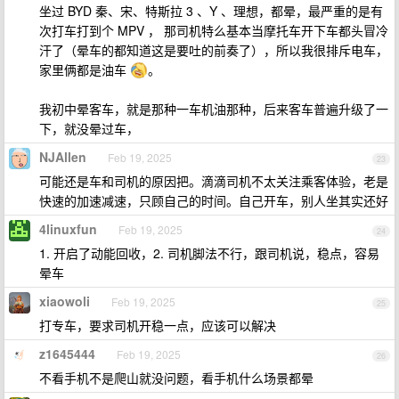
坐过 BYD 秦、宋、特斯拉 3 、Y 、理想，都晕，最严重的是有
次打车打到个 MPV ， 那司机特么基本当摩托车开下车都头冒冷
汗了（晕车的都知道这是要吐的前奏了），所以我很排斥电车，
家里俩都是油车
。
我初中晕客车，就是那种一车机油那种，后来客车普遍升级了一
下，就没晕过车，
NJAllen
Feb 19, 2025
23
可能还是车和司机的原因把。滴滴司机不太关注乘客体验，老是
快速的加速减速，只顾自己的时间。自己开车，别人坐其实还好
4linuxfun
Feb 19, 2025
24
1. 开启了动能回收，2. 司机脚法不行，跟司机说，稳点，容易
晕车
xiaowoli
Feb 19, 2025
25
打专车，要求司机开稳一点，应该可以解决
z1645444
Feb 19, 2025
26
不看手机不是爬山就没问题，看手机什么场景都晕