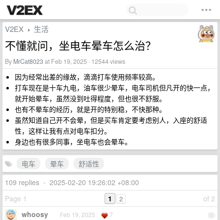
V2EX
生活
›
不懂就问，坐电车晕车怎么治？
By
MrCat8023
at Feb 19, 2025 · 12544 views
因为经常出差的缘故，滴滴打车使用频率较高。
打车现在是十车九电，油车很少晕车，电车司机但凡开的快一点，
就开始晕车，虽然没到吐得程度，但也很不舒服。
也有不晕车的经历，就是开的特别稳，不快那种。
虽然知道自己开不会晕，但是买车肯定要考虑别人，入座的舒适
性，这样让我有点对电车扣分。
身边也有很多同事，坐电车也会晕车。
电车
晕车
舒适性
109 replies
•
2025-02-20 19:26:02 +08:00
Page 1
1
of 2
2
whoosy
Feb 19, 2025
7
1