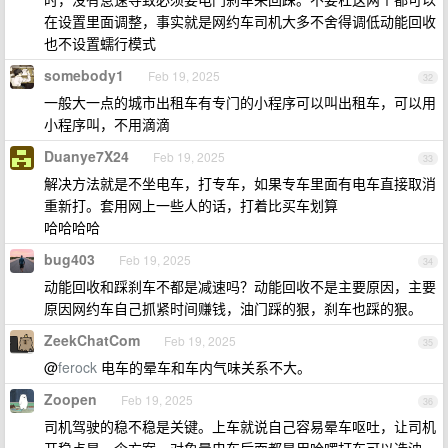
在设置里面调整，事实就是网约车司机大多不舍得调低动能回收
也不设置蠕行模式
somebody1
Feb 19, 2025
32
一般大一点的城市出租车有专门的小程序可以叫出租车，可以用
小程序叫，不用滴滴
Duanye7X24
Feb 19, 2025
33
解决方法就是不坐电车，打专车，如果专车里面有电车直接取消
重新打。套用网上一些人的话，打着比买车划算
哈哈哈哈
bug403
Feb 19, 2025
34
动能回收和踩刹车不都是减速吗？动能回收不是主要原因，主要
原因网约车自己抓紧时间赚钱，油门踩的狠，刹车也踩的狠。
ZeekChatCom
Feb 19, 2025
35
@
ferock
电车的晕车和车内气味关系不大。
Zoopen
Feb 19, 2025
36
司机驾驶的稳不稳是关键。上车就说自己容易晕车呕吐，让司机