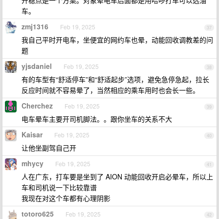
开稳点是一个方案。对象晕电车后面都是用哈啰打车可以选油
车。
zmj1316
Feb 19, 2025
37
我自己平时开电车，坐便宜的网约车也晕，动能回收调教差的问
题
yjsdaniel
Feb 19, 2025
38
有的车型有“舒适停车”和“舒适起步”选项，避免急停急起，拉长
反应时间就不容易晕了，当然相应的乘车用时也会长一些。
Cherchez
Feb 19, 2025
39
电车晕车主要开司机脚法。。跟你坐车的关系不大
Kaisar
Feb 19, 2025
40
让他坐副驾自己开
mhycy
Feb 19, 2025
41
人在广东，打车要是坐到了 AION 动能回收开启必晕车，所以上
车和司机说一下比较靠谱
我现在对这个车都有心理阴影
totoro625
Feb 19, 2025
42