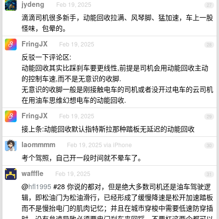
jydeng
Feb 19, 2025
27
滴滴司机很多新手，动能回收拉满、风琴脚、猛加速，车上一股
怪味，包晕的。
FringJX
Feb 19, 2025
28
反驳一下评论区:
动能回收其实比踩刹车要更线性,前提是司机会用动能回收主动
的控制车速,而不是无意识的收脚.
无意识的收脚一般是刚接触电车的司机或者没开过电车的云司机
在用油车思维幻想电车的动能回收.
FringJX
Feb 19, 2025
29
接上条:动能回收默认指特斯拉那种踏板无延迟的动能回收
laommmm
Feb 19, 2025 via iPhone
30
考个驾照，自己开一段时间就不晕车了。
wafffle
Feb 19, 2025
31
@
hfl1995
#28 你说的都对，但是绝大多数司机还是油车驾驶逻
辑，即松油门为松油滑行，已经形成了缓慢降速是松开加速踏板
而不是慢抬电门的肌肉记忆；并且在城市穿梭中需要低速防穿插
时，没有怠速导致必须要电门刹车来回踩。不要杠这两个都可以