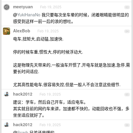
meetyuan
Feb 19, 2025
63
@
YukiHanaNo
我只要每次坐车晕的时候，闭着眼睛能很明显的
感受到这样一前一后的浪的想吐。
AlexBob
Feb 19, 2025
64
电车,扭矩大,启动猛,加速快.
停的时候车重,惯性大,停的时候浮动大.
这是物理先天带来的,一般油车开惯了,开电车就是急加速,急停,需
要长时间适应.
尤其高性能电车,很容易失控,但是一般人不会注意这些细节.
hack2012
Feb 19, 2025
65
建议：学车，然后自己开车，适应电车。
其实就目前的网约车来讲，加速都不快的，动能回收也不强，多
坐坐适应就好了。
hack2012
Feb 19, 2025
66
@
Scarb
兄弟还是懂的。