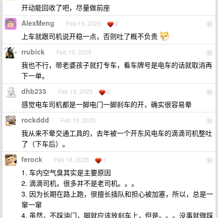
开动能回收了吧，尽量做前座
AlexMeng
Feb 19, 2025
2
2
上车就跟司机说开稳一点，否则吐了概不负责
rrubick
Feb 19, 2025
3
我也不行，带老婆孩子就打专车，看车牌号是电车的话就取消再
下一单。
dhb233
Feb 19, 2025
2
4
感觉电车司机都是一脚电门一脚刹车的开，确实很容易晕
rockddd
Feb 19, 2025
5
我从来不晕交通工具的，去年被一个开东风电车的滴滴司机整吐
了（下车后）。
ferock
Feb 19, 2025
1
6
1. 车内空气臭其实是主要原因
2. 滴滴司机，很多并不是老司机。。。
3. 因为长期在路上跑，很擅长插队和担心被加塞，所以，总是一
窜一窜
4. 虽然，不踩油门，脚就应该放刹车上，但是。。。没事就微踩