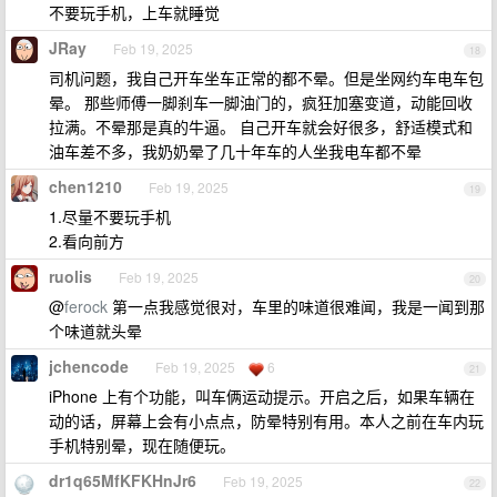
不要玩手机，上车就睡觉
JRay
Feb 19, 2025
18
司机问题，我自己开车坐车正常的都不晕。但是坐网约车电车包
晕。 那些师傅一脚刹车一脚油门的，疯狂加塞变道，动能回收
拉满。不晕那是真的牛逼。 自己开车就会好很多，舒适模式和
油车差不多，我奶奶晕了几十年车的人坐我电车都不晕
chen1210
Feb 19, 2025
19
1.尽量不要玩手机
2.看向前方
ruolis
Feb 19, 2025
20
@
ferock
第一点我感觉很对，车里的味道很难闻，我是一闻到那
个味道就头晕
jchencode
Feb 19, 2025
6
21
iPhone 上有个功能，叫车俩运动提示。开启之后，如果车辆在
动的话，屏幕上会有小点点，防晕特别有用。本人之前在车内玩
手机特别晕，现在随便玩。
dr1q65MfKFKHnJr6
Feb 19, 2025
22