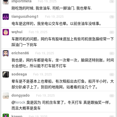
importmeta
Feb 19, 2025
78
刚吃饱的时候, 我坐油车, 司机一脚油门, 我也晕车.
tianguozhong1
Feb 19, 2025
79
电车是这样的，我坐电公交车也晕。以前坐油车没啥事。
wqhui
Feb 19, 2025
80
车跟司机的问题，网约车有股味道加上有些司机很急躁经常一下
踩油门一下刹车
erichen86
Feb 19, 2025
81
我也是，网约车都是电车，坐一次晕一次，脑袋还特别胀，时间
长会想吐，所以能不打车就不打车
sodesga
Feb 19, 2025
82
晕车是不是基本上也晕船，有次租船出去打鱼，船开半小时，大
部分趴桌子上了，到目的地拖网，站着看的没几个了。
dongyado
Feb 19, 2025
83
@
ferock
臭是因为 司机住车里了，冬天打车 真是跟抽奖一样，
而且大概率是臭车
kneep
Feb 19, 2025
84