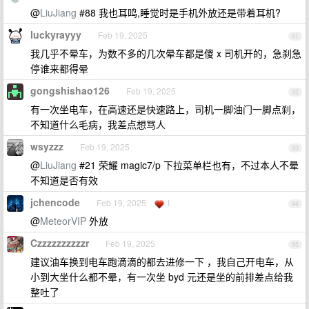
@
LiuJiang
#88 我也耳鸣,睡觉时是手机外放还是带着耳机?
luckyrayyy
Feb 19, 2025
91
我几乎不晕车，为数不多的几次晕车都是傻 x 司机开的，急刹急
停谁来都得晕
gongshishao126
Feb 19, 2025
92
有一次坐电车，在高速还是快速路上，司机一脚油门一脚点刹，
不知道什么毛病，我差点想骂人
wsyzzz
Feb 19, 2025
93
@
LiuJiang
#21 荣耀 magic7/p 下拉菜单栏也有，不过本人不晕
不知道是否有效
jchencode
Feb 19, 2025
1
94
@
MeteorVIP
外放
Czzzzzzzzzzr
Feb 19, 2025
95
建议油车换到电车跑滴滴的都去进修一下 ，我自己开电车，从
小到大坐什么都不晕，有一次坐 byd 元还是坐的前排差点给我
整吐了