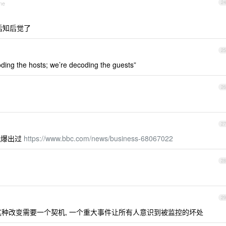
ne
24
后知后觉了
25
he hosts; we’re decoding the guests”
26
27
就爆出过
https://www.bbc.com/news/business-68067022
28
29
然这种改变需要一个契机, 一个重大事件让所有人意识到被监控的坏处