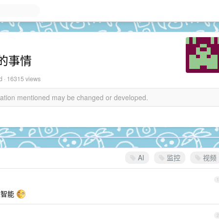
的事情
d · 16315 views
rmation mentioned may be changed or developed.
AI
监控
视频
1
工智能
2