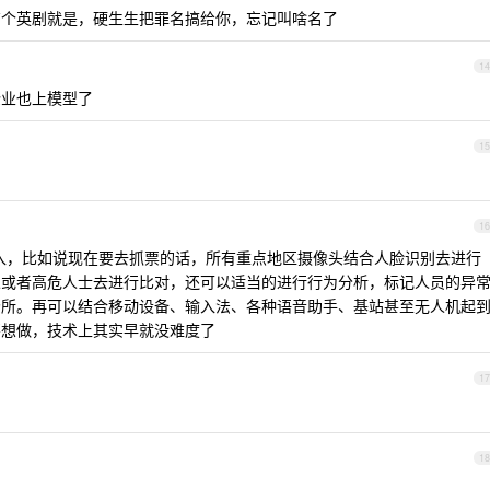
有个英剧就是，硬生生把罪名搞给你，忘记叫啥名了
14
企业也上模型了
15
16
的介入，比如说现在要去抓票的话，所有重点地区摄像头结合人脸识别去进行
人或者高危人士去进行比对，还可以适当的进行行为分析，标记人员的异
场所。再可以结合移动设备、输入法、各种语音助手、基站甚至无人机起
不想做，技术上其实早就没难度了
17
18