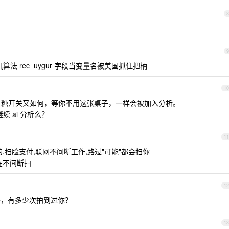
8
9
算法 rec_uygur 字段当变量名被美国抓住把柄
10
彩虹糖开关又如何，等你不用这张桌子，一样会被加入分析。
续 ai 分析么？
11
,扫脸支付,联网不间断工作,路过"可能"都会扫你
在不间断扫
12
头，有多少次拍到过你？
13