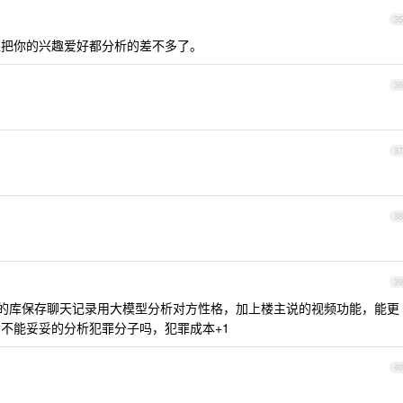
35
以把你的兴趣爱好都分析的差不多了。
36
37
38
39
信操作的库保存聊天记录用大模型分析对方性格，加上楼主说的视频功能，能更
不能妥妥的分析犯罪分子吗，犯罪成本+1
40