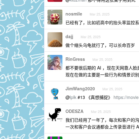
nosmile
Mar 25, 2025
已经有了，比如初高中的抬头率监控系统
dajj
Mar 25, 2025
做个缩头乌龟就行了，可以长命百岁
RinGress
Mar 25, 2025
都不要很后期的 AI ，现在天网靠人
现在在做的主要是一些行为和情景识
JimWang2020
Mar 25, 2025
@
lplk
#13 《真想捕捉》
https://movi
ODESZA
Mar 25, 2025
我们已经用了一年了，每次和客户的沟
一次和客户会议通都会上传录音进行 A