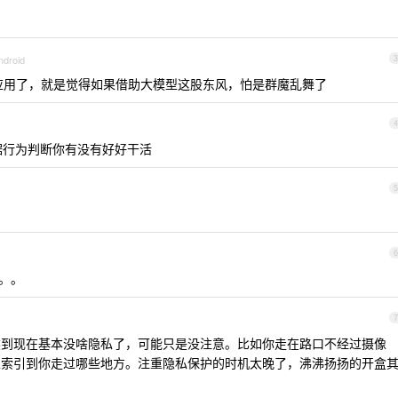
ndroid
3
应用了，就是觉得如果借助大模型这股东风，怕是群魔乱舞了
4
根据行为判断你有没有好好干活
5
6
。。。
7
然到现在基本没啥隐私了，可能只是没注意。比如你走在路口不经过摄像
以索引到你走过哪些地方。注重隐私保护的时机太晚了，沸沸扬扬的开盒