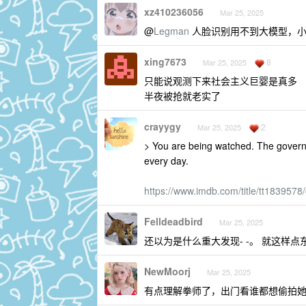
xz410236056
Mar 25, 2025
@
Legman
人脸识别用不到大模型，小
xing7673
8
Mar 25, 2025
只能说观测下来社会主义巨婴是真多
半夜被抢就老实了
crayygy
2
Mar 25, 2025
> You are being watched. The govern
every day.
https://www.imdb.com/title/tt183957
Felldeadbird
Mar 25, 2025
还以为是什么重大发现- -。 就这样点
NewMoorj
Mar 25, 2025
有点理解拳师了，出门看谁都想偷拍