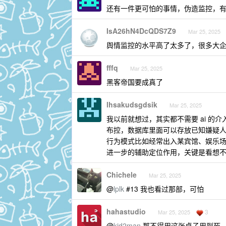
还有一件更可怕的事情，伪造监控，
IsA26hN4DcQDS7Z9
Mar 25, 2025
舆情监控的水平高了太多了，很多大
fffq
Mar 25, 2025
黑客帝国要成真了
lhsakudsgdsik
Mar 25, 2025
我以前就想过，其实都不需要 ai 
布控，数据库里面可以存放已知嫌疑
行为模式比如经常出入某宾馆、娱乐
进一步的辅助定位作用，关键是看想
Chichele
Mar 25, 2025
@
lplk
#13 我也看过那部，可怕
hahastudio
3
Mar 25, 2025
@
kid2man
那不得用这张桌子用到死