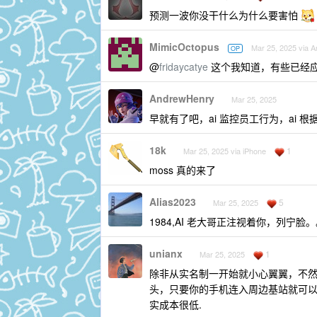
预测一波你没干什么为什么要害怕
MimicOctopus
Mar 25, 2025 via A
OP
@
fridaycatye
这个我知道，有些已经
AndrewHenry
Mar 25, 2025
早就有了吧，ai 监控员工行为，ai 
18k
1
Mar 25, 2025 via iPhone
moss 真的来了
Alias2023
5
Mar 25, 2025
1984,AI 老大哥正注视着你，列宁脸
unianx
1
Mar 25, 2025
除非从实名制一开始就小心翼翼，不
头，只要你的手机连入周边基站就可
实成本很低.