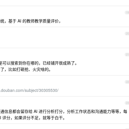
19
，基于 AI 的教师教学质量评价，
20
21
脸是可以搜索到你在哪的，已经铺开很成熟了。
别了，比如打砸抢、火灾啥的。
22
e.douban.com/subject/30305530/
23
通信息都会留存给 AI 进行分析打分，分析工作状态和沟通能力等等，每
I 评分，如果评分不足，就等于白干。