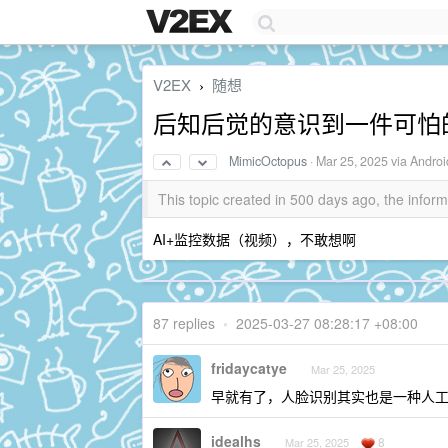
V2EX
随想
›
后知后觉的意识到一件可怕
MimicOctopus
·
Mar 25, 2025
via Androi
This topic created in 500 days ago, the info
AI+监控数据（视频），不敢想啊
87 replies
•
2025-03-27 08:28:17 +08:00
fridaycatye
Mar 25, 2025
早就有了，人脸识别其实也是一种人
idealhs
8
Mar 25, 2025