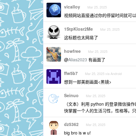
vicalloy
Mar 25, 2025
视频网站直接通过你的停留时间就可
1StpKlosr2Me
Mar 25, 2025
这标题也太网易了
howfree
Mar 25, 2025
@
Alias2023
有画面了
ffw5b7
Mar 25, 2025 via Android
想到一部美剧画面<黑镜>
Seinuo
Mar 25, 2025
（文本）利用 python 的登录微
快掌握一个人的生活习性，性格等。只
dz5362
Mar 25, 2025
big bro is w u!