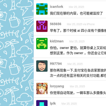
icanfork
Mar 25, 2025
我们现在聊的内容，也可能被监控了
565656
Mar 25, 2025 via iPhone
早有了，那个时候 ai 四小龙有个摄像机
kid2man
Mar 25, 2025
你怕，owner 更怕，就算你桌上又
想到这里，作为 owner ，你还会让它继
H97794
Mar 25, 2025
那你再现象一下,支付宝在各店家那放的
次一点的还有蓝牙相关的支付功能,都
loryyang
Mar 25, 2025
你觉得自动驾驶，一辆车那么多摄像
lplk
Mar 25, 2025