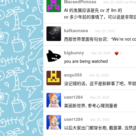
MacsedProtoss
Mar 25, 2025 via iPho
AI 的发展应该是先 cv 才 llm 的
cv 多少年前的事情了，可以说是非常
kafkaonsea
Mar 25, 2025
西部世界里面有句台词：“We’re not coding t
bigbunny
1
Mar 25, 2025
you are being watched
aogu555
Mar 25, 2025
没记错的话，这不是新鲜事了吧，早
user1284
Mar 25, 2025
美丽新世界, 参考心理测量者
user1284
Mar 25, 2025
以后大家出门都穿长袍, 戴面罩, 当