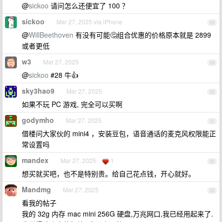
@
sickoo
请问怎么还便宜了 100 ？
sickoo
Mar 27, 2025 via iPhone
28
@
WillBeethoven
有没有可能🤔组合优惠的价格原本就是 2899
或者更低
w3
Mar 27, 2025
29
@
sickoo
#28 牛👍
sky3hao9
Mar 27, 2025
30
如果不玩 PC 游戏, 完全可以买啊
godymho
Mar 27, 2025
31
借楼问大家伙的 mini4 ，安装豆包，语音通话的麦克风权限能正
常设置吗
mandex
Mar 27, 2025
1
32
想买就买吧，也不是特别贵。给自己花点钱，开心就好。
Mandmg
Mar 27, 2025
33
看我的帖子
我的 32g 内存 mac mini 256G 硬盘,万兆网口,我已经用起来了.