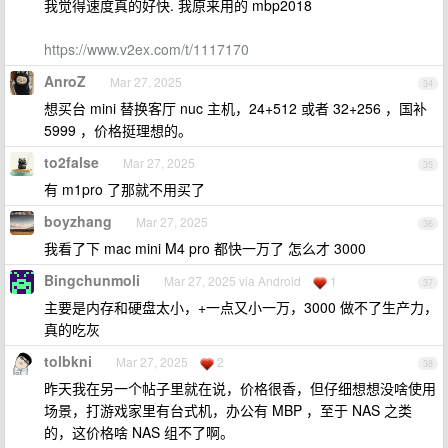
我觉得速度真的好快. 我原来用的 mbp2018
https://www.v2ex.com/t/1117170
AnroZ
Mar 27, 2025
34
想买台 mini 替换客厅 nuc 主机，24+512 或者 32+256 ，国补
5999 ，价格挺理想的。
to2false
Mar 27, 2025
35
有 m1pro 了那就不用买了
boyzhang
Mar 27, 2025
36
我看了下 mac mini M4 pro 都快一万了 怎么才 3000
Bingchunmoli
Mar 27, 2025 via Android
1
37
主要是内存和硬盘太小，+一点又小一万，3000 做不了生产力，
真的吃灰
tolbkni
Mar 27, 2025
2
38
昨天我在另一个帖子里就在说，价格很香，但仔细想想没啥使用
场景，打游戏家里有台式机，办公有 MBP ，至于 NAS 之类
的，这价格啥 NAS 组不了啊。