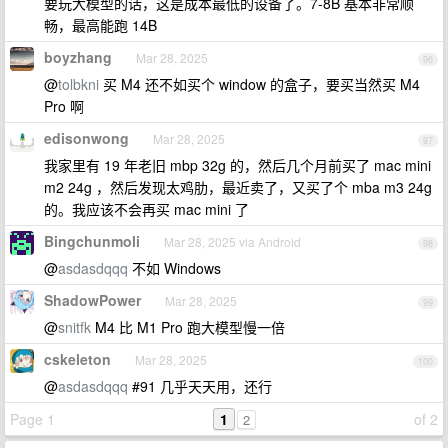
要玩大模型的话，这是成本最低的设备了。7-8B 基本非常顺
畅，最高能跑 14B
boyzhang
Mar 28, 2025
96
@
tolbkni
买 M4 还不如买个 window 的盒子，要买当然买 M4
Pro 啊
edisonwong
Mar 28, 2025
97
我家里有 19 年老旧 mbp 32g 的，然后几个月前买了 mac mini
m2 24g ，然后发现太鸡肋，最近卖了，又买了个 mba m3 24g
的。我应该不会再买 mac mini 了
Bingchunmoli
Mar 28, 2025 via Android
98
@
asdasdqqq
不如 Windows
ShadowPower
Mar 28, 2025
99
@
snitfk
M4 比 M1 Pro 跑大模型慢一倍
cskeleton
Mar 28, 2025
100
@
asdasdqqq
#91 几乎天天用，还行
Page 1
1
of 2
2