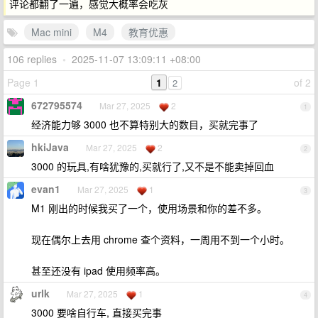
评论都翻了一遍，感觉大概率会吃灰
Mac mini
M4
教育优惠
106 replies
•
2025-11-07 13:09:11 +08:00
Page 1
1
of 2
2
672795574
Mar 27, 2025
2
1
经济能力够 3000 也不算特别大的数目，买就完事了
hkiJava
Mar 27, 2025
2
2
3000 的玩具,有啥犹豫的,买就行了,又不是不能卖掉回血
evan1
Mar 27, 2025
1
3
M1 刚出的时候我买了一个，使用场景和你的差不多。
现在偶尔上去用 chrome 查个资料，一周用不到一个小时。
甚至还没有 ipad 使用频率高。
urlk
Mar 27, 2025
1
4
3000 要啥自行车, 直接买完事