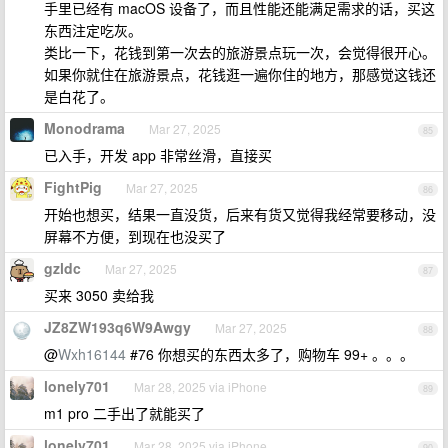
手里已经有 macOS 设备了，而且性能还能满足需求的话，买这
东西注定吃灰。
类比一下，花钱到第一次去的旅游景点玩一次，会觉得很开心。
如果你就住在旅游景点，花钱逛一遍你住的地方，那感觉这钱还
是白花了。
Monodrama
Mar 27, 2025
85
已入手，开发 app 非常丝滑，直接买
FightPig
Mar 27, 2025
86
开始也想买，结果一直没货，后来有货又觉得我经常要移动，没
屏幕不方便，到现在也没买了
gzldc
Mar 27, 2025
87
买来 3050 卖给我
JZ8ZW193q6W9Awgy
Mar 27, 2025
88
@
Wxh16144
#76 你想买的东西太多了，购物车 99+ 。。。
lonely701
Mar 28, 2025 via iPhone
89
m1 pro 二手出了就能买了
lonely701
Mar 28, 2025 via iPhone
90