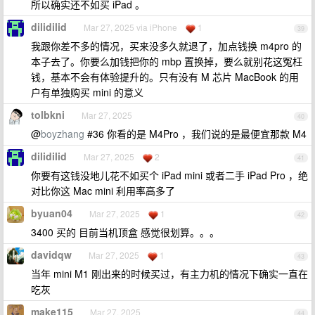
所以确实还不如买 iPad 。
dilidilid
Mar 27, 2025 via iPhone
1
39
我跟你差不多的情况，买来没多久就退了，加点钱换 m4pro 的
本子去了。你要么加钱把你的 mbp 置换掉，要么就别花这冤枉
钱，基本不会有体验提升的。只有没有 M 芯片 MacBook 的用
户有单独购买 mini 的意义
tolbkni
Mar 27, 2025
40
@
boyzhang
#36 你看的是 M4Pro ，我们说的是最便宜那款 M4
dilidilid
Mar 27, 2025
2
41
你要有这钱没地儿花不如买个 iPad mini 或者二手 iPad Pro ，绝
对比你这 Mac mini 利用率高多了
byuan04
Mar 27, 2025
1
42
3400 买的 目前当机顶盒 感觉很划算。。。
davidqw
Mar 27, 2025
1
43
当年 mini M1 刚出来的时候买过，有主力机的情况下确实一直在
吃灰
make115
Mar 27, 2025
44