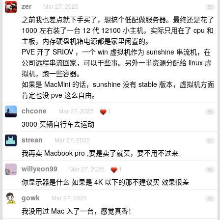
zer
Mar 27, 2025
55
之前我也差点就下手买了，想搞个低配做服务器。最终还是花了
1000 左右装了一台 12 代 12100 小主机，实际只用在了 cpu 和
主板，内存硬盘机箱电源都是家里闲置的。
PVE 开了 SRIOV ，一个 win 虚拟机作为 sunshine 串流机，在
公司远程串流回家，可以干些事。另外一半资源分配给 linux 虚
拟机，跑一些容器。
如果是 MacMini 的话，sunshine 没有 stable 版本，虚拟机方面
肯定也没 pve 这么自由。
chcone
Mar 27, 2025
1
56
3000 买辆自行车去运动
strean
Mar 27, 2025
57
我再卖 Macbook pro ,要是卖了就买，要不用不过来
willyeon99
Mar 27, 2025
1
58
你显示器是什么 如果是 4K 以下的那不建议买 效果很差
gowk
Mar 27, 2025
59
我没用过 Mac 入了一台，感觉真香！