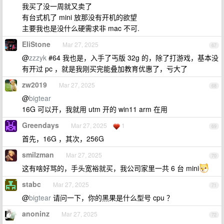
我买了没一周就又卖了
有台式机了 mini 放那没有开机的欲望
主要我也是没什么硬需求非 mac 不可.
EliStone
Mar 27, 2025
67
@
zzzyk
#64 我也是，入手了丐版 32g 的，除了打游戏，基本没
有开过 pc ，就是我刚买完能叠加教育优惠了，亏大了
zw2019
Mar 27, 2025
68
@
bigtear
16G 可以开，我就用 utm 开的 win11 arm 在用
Greendays
Mar 27, 2025
1
69
首先，16G ，其次，256G
smilzman
Mar 27, 2025
70
这有啥好骂的，手头宽裕就买，我公司家里一共 6 台 mini
stabc
Mar 27, 2025
71
@
bigtear
请问一下，你的黑果是什么型号 cpu ？
anoninz
Mar 27, 2025
72