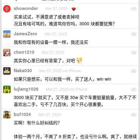
showonder
Mar 27, 2025
1
17
买来试试，不满意退了或者卖掉呗
况且有啥可骂的，难道骂你穷吗，3000 块都要犹豫？
JamesZero
Mar 27, 2025
18
我和你现有的设备一模一样，我还没买
chen1210
Mar 27, 2025
19
其实你心里已经有答案了，对吧
Naka030
Mar 27, 2025 via iPhone
20
如果只是想买，可以和我一样，买了送人，win win
lujiang1028
Mar 27, 2025 via iPhone
21
3000 块买了就买了，又不是 30w 买个车要掂量掂量，大不了不
喜欢出二手，亏不了几百块，买个开心很重要。
buf1024
Mar 27, 2025
22
买啊！有什么好纠结的？
体验一两个月，不爽了 9 折卖了，也没亏什么啊。爽了，就继续