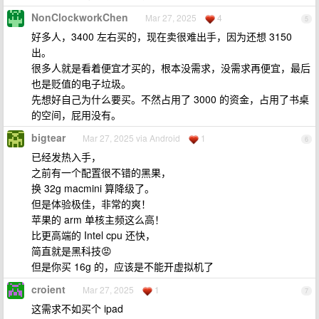
NonClockworkChen
Mar 27, 2025
4
5
好多人，3400 左右买的，现在卖很难出手，因为还想 3150
出。
很多人就是看着便宜才买的，根本没需求，没需求再便宜，最后
也是贬值的电子垃圾。
先想好自己为什么要买。不然占用了 3000 的资金，占用了书桌
的空间，屁用没有。
bigtear
Mar 27, 2025 via Android
1
6
已经发热入手，
之前有一个配置很不错的黑果，
换 32g macmini 算降级了。
但是体验极佳，非常的爽！
苹果的 arm 单核主频这么高！
比更高端的 Intel cpu 还快，
简直就是黑科技😡
但是你买 16g 的，应该是不能开虚拟机了
croient
Mar 27, 2025
1
7
这需求不如买个 ipad