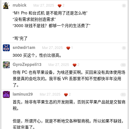
rrubick
Mar 27, 2025
2
8
“M1 Pro 和台式机 是不能用了还是怎么地”
“没有需求就别创造需求”
“3000 块钱不是钱？都够一个月的生活费了”
“骂”完了
sn0wdr1am
Mar 27, 2025
1
9
3000 买这个，性价比很高。
GyroZeppeli13
Mar 27, 2025
2
10
你有 PC 也有苹果设备，为啥还要买啊。买回来没有具体使用场
景是真的会吃灰的。我平板 VR 丢那里不知不觉都快半年没用
了。
laminux29
Mar 27, 2025
2
11
首先，除非有苹果生态的开发刚需，否则买苹果产品就是交智商
税。
但是，所谓开心，就是不断地交各种智商税。所以如果不缺钱，
买就完事了。