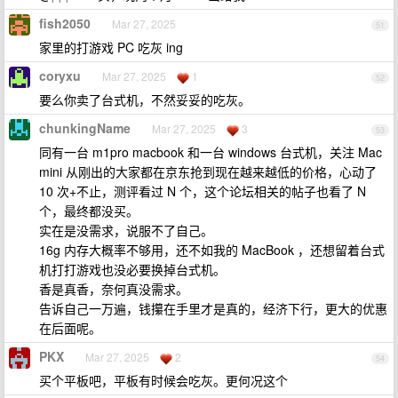
fish2050
Mar 27, 2025
51
家里的打游戏 PC 吃灰 ing
coryxu
Mar 27, 2025
1
52
要么你卖了台式机，不然妥妥的吃灰。
chunkingName
Mar 27, 2025
3
53
同有一台 m1pro macbook 和一台 windows 台式机，关注 Mac
mini 从刚出的大家都在京东抢到现在越来越低的价格，心动了
10 次+不止，测评看过 N 个，这个论坛相关的帖子也看了 N
个，最终都没买。
实在是没需求，说服不了自己。
16g 内存大概率不够用，还不如我的 MacBook ，还想留着台式
机打打游戏也没必要换掉台式机。
香是真香，奈何真没需求。
告诉自己一万遍，钱攥在手里才是真的，经济下行，更大的优惠
在后面呢。
PKX
Mar 27, 2025
2
54
买个平板吧，平板有时候会吃灰。更何况这个