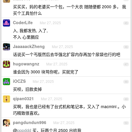
买买买，妈的老婆买一个包，一个大衣 随随便都 2000 多， 我
买个工具怕什么
CoderLife
Mar 27, 2025
45
入, 我都发热, 入了,
不入 心里膈应
JaaaaackZheng
Mar 27, 2025
46
话说买一个丐版然后去华强北扩容内存再加个尿袋也行的吧
hugowangnz
Mar 27, 2025
47
谁会因为 3000 块骂你呢，买就完了
iOCZS
Mar 27, 2025
48
买呗，旧款卖掉
qipan0321
Mar 27, 2025
49
买啊，我也是已经有了台式机和笔记本，又入了 macmini 。小
巧精致很喜欢。
pangdundun996
Mar 27, 2025
50
@
pppddd
买，玩两个月 2500 出给我