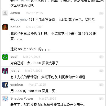
@
Wxh16144
这也太贵了，有生产力用途，确定能用它赚的回来
这么多钱再买吧
Jaxen
Mar 27, 2025
79
@
godymho
#31 不能正常设置，已经卸载了豆包，哈哈哈
hefish
Mar 27, 2025
80
我这也有三台 64G/2T 的， 不过感觉用下来不如 16/256 的
爽。。。
建议 op 上 16/256 的。。。
yusf
Mar 27, 2025
81
对自己好一点，3000 买就完事了
justjy
Mar 27, 2025
82
有主力机的话请忍住 大概率吃灰 别问我为什么知道
emnkcn
Mar 27, 2025
83
用 2999 的 mac mini 回复：买！
ShadowPower
Mar 27, 2025
84
我买了，然后发现 M4 单核性能强其实没什么用处。