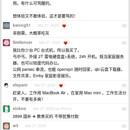
用。有什么可骂醒的。
想体验又不敢体验，这才是要骂的！
kwong51
Mar 27, 2025
1
23
非刚需，大概率吃灰
Smilencer
Mar 27, 2025
1
24
我比你少台 PC 台式机，所以我买了。
丐中丐，外接 2T 雷电硬盘盒+系统，24h 开机。既当家庭服务
器，也可以轻度代码办公。
公网 parsec 串流，也能 openvpn 随时回家，qb/云盘下载器，
文件共享，Emby 家庭影音娱乐。
elepant
Mar 27, 2025
1
25
赶紧入，工作用 MacBook Air ，在家用 Mac mini ，工作生活分
开，不要有多爽！
sickoo
Mar 27, 2025 via iPhone
26
2899 国补 ➕ 教育买的 不带犹豫付款
w3
Mar 27, 2025
27