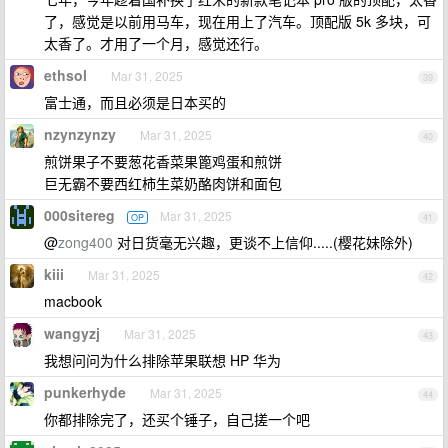
了，感觉是以前用马车，现在用上了汽车。顶配版 5k 多块，可
太香了。才用了一个月，感觉还行。
ethsol
Mar 31, 2025
39
富士通，而且必须是日本买的
nzynzynzy
Mar 31, 2025
40
煎饼果子不要葱花香菜果篦鸡蛋和煎饼
巨无霸不要西红柿生菜奶酪肉饼和面包
000sitereg
Mar 31, 2025
OP
41
@
zong400
对日货毫无兴趣，更谈不上信仰.....(樱花妹除外)
kiii
Mar 31, 2025
42
macbook
wangyzj
Mar 31, 2025
43
我想问问为什么排除苹果联想 HP 华为
punkerhyde
Mar 31, 2025
44
你都排除完了，还买个锤子，自己搓一个吧