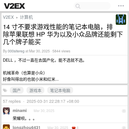
V2EX
计算机
›
14 寸不要求游戏性能的笔记本电脑，排
除苹果联想 HP 华为以及小众品牌还能剩下
几个牌子能买
By
000sitereg
at Mar 30, 2025 · 5844 views
DELL ，不过一直在去国产化，能不选就不选。
机械革命（也算是小众）
好像叫得出的也就小米和红米...
国产
游戏本
笔记本电脑
57 replies
•
2025-03-31 22:28:17 +08:00
minami
Mar 30, 2025
1
荣耀呗。。。
longzhou6431
Mar 30, 2025
8
2