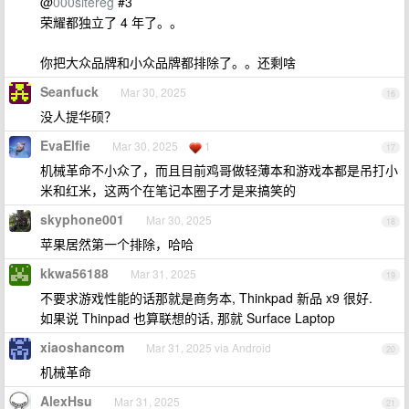
@
000sitereg
#3
荣耀都独立了 4 年了。。
你把大众品牌和小众品牌都排除了。。还剩啥
Seanfuck
Mar 30, 2025
16
没人提华硕？
EvaElfie
Mar 30, 2025
1
17
机械革命不小众了，而且目前鸡哥做轻薄本和游戏本都是吊打小
米和红米，这两个在笔记本圈子才是来搞笑的
skyphone001
Mar 30, 2025
18
苹果居然第一个排除，哈哈
kkwa56188
Mar 31, 2025
19
不要求游戏性能的话那就是商务本, Thinkpad 新品 x9 很好.
如果说 Thinpad 也算联想的话, 那就 Surface Laptop
xiaoshancom
Mar 31, 2025 via Android
20
机械革命
AlexHsu
Mar 31, 2025
21