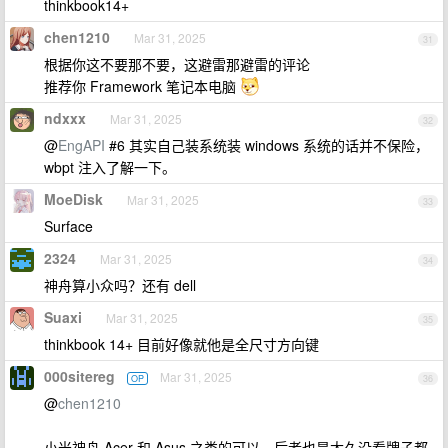
thinkbook14+
chen1210
Mar 31, 2025
31
根据你这不要那不要，这避雷那避雷的评论
推荐你 Framework 笔记本电脑
ndxxx
Mar 31, 2025
32
@
EngAPI
#6 其实自己装系统装 windows 系统的话并不保险，
wbpt 注入了解一下。
MoeDisk
Mar 31, 2025
33
Surface
2324
Mar 31, 2025
34
神舟算小众吗？还有 dell
Suaxi
Mar 31, 2025
35
thinkbook 14+ 目前好像就他是全尺寸方向键
000sitereg
Mar 31, 2025
OP
36
@
chen1210
小米神舟 Acer 和 Asus 之类的可以，后者也是太久没看牌子都