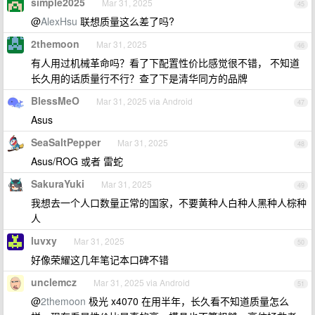
simple2025
Mar 31, 2025
45
@
AlexHsu
联想质量这么差了吗?
2themoon
Mar 31, 2025
46
有人用过机械革命吗？看了下配置性价比感觉很不错， 不知道
长久用的话质量行不行？查了下是清华同方的品牌
BlessMeO
Mar 31, 2025 via Android
47
Asus
SeaSaltPepper
Mar 31, 2025
48
Asus/ROG 或者 雷蛇
SakuraYuki
Mar 31, 2025
49
我想去一个人口数量正常的国家，不要黄种人白种人黑种人棕种
人
luvxy
Mar 31, 2025
50
好像荣耀这几年笔记本口碑不错
unclemcz
Mar 31, 2025 via Android
51
@
2themoon
极光 x4070 在用半年，长久看不知道质量怎么