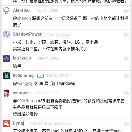
样，现在看是性价比是真的高，模具也不算粗糙，高仿拯救者。
AlexHsu
Mar 31, 2025
52
@
chenqh
联想之前有一个低温焊锡门 那一批的电脑全都计划报
废了
ShadowPower
Mar 31, 2025
53
小米、红米、华硕、宏碁、微软、LG 、富士通
其实还有三星，不过在国内就不推荐买了
leo72638
Mar 31, 2025
54
微星
000sitereg
Mar 31, 2025
OP
55
@
wangyzj
见 36 楼 我用 windows
wangyzj
Mar 31, 2025
56
@
000sitereg
#55 我觉得你最好按照你的预算和基础需求来套
有些品牌就算是质量下降了
依旧是好选择
flynaj
Mar 31, 2025 via Android
57
无论哪个牌子，不是 Intel 的就是 AMD 的，高通也就华为在