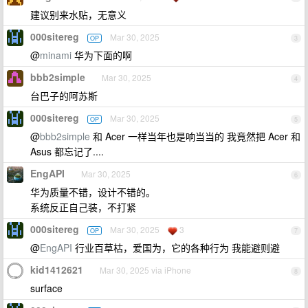
建议别来水贴，无意义
000sitereg
Mar 30, 2025
OP
3
@
minami
华为下面的啊
bbb2simple
Mar 30, 2025
4
台巴子的阿苏斯
000sitereg
Mar 30, 2025
OP
5
@
bbb2simple
和 Acer 一样当年也是响当当的 我竟然把 Acer 和
Asus 都忘记了....
EngAPI
Mar 30, 2025
6
华为质量不错，设计不错的。
系统反正自己装，不打紧
000sitereg
Mar 30, 2025
3
OP
7
@
EngAPI
行业百草枯，爱国为，它的各种行为 我能避则避
kid1412621
Mar 30, 2025 via iPhone
8
surface