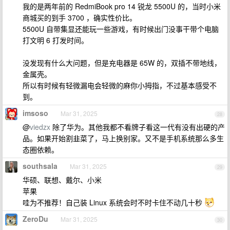
我的是两年前的 RedmiBook pro 14 锐龙 5500U 的，当时小米
商城买的到手 3700 ，确实性价比。
5500U 自带集显还能玩一些游戏，有时候出门没事干带个电脑
打文明 6 打发时间。
没发现有什么大问题，但是充电器是 65W 的，双插不带地线，
金属壳。
所以有时候有轻微漏电会轻微的麻你小拇指，不过基本感受不
到。
imsoso
Mar 31, 2025
28
@
viedzx
除了华为。其他我都不看牌子看这一代有没有出硬的产
品。如果开始割韭菜了，马上换别家。又不是手机系统那么多生
态圈依赖。
southsala
Mar 31, 2025
29
华硕、联想、戴尔、小米
苹果
哇为不推荐！自己装 Linux 系统会时不时卡住不动几十秒
ZeroDu
Mar 31, 2025
30