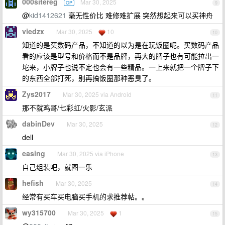
000sitereg
Mar 30, 2025
OP
9
@
kid1412621
毫无性价比 难修难扩展 突然想起来可以买神舟
viedzx
Mar 30, 2025
10
10
知道的是买数码产品，不知道的以为是在玩饭圈呢。买数码产品
看的应该是型号和价格而不是品牌，再大的牌子也有可能拉出一
坨来，小牌子也说不定也会有一些精品。一上来就把一个牌子下
的东西全部打死，别再搞饭圈那种恶臭了。
Zys2017
Mar 30, 2025 via Android
11
那不就鸡哥/七彩虹/火影/玄派
dabinDev
Mar 30, 2025
12
dell
easing
Mar 30, 2025 via iPhone
13
自己组装吧，就图一乐
hefish
Mar 30, 2025
14
经常有买车买电脑买手机的求推荐帖。。
wy315700
Mar 30, 2025
1
15