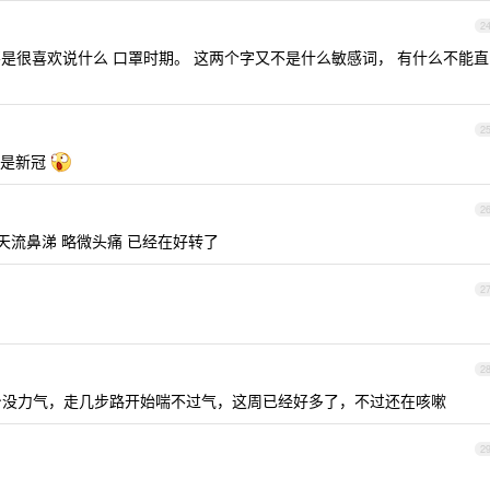
2
不是很喜欢说什么 口罩时期。 这两个字又不是什么敏感词， 有什么不能直
2
不是新冠
2
 天流鼻涕 略微头痛 已经在好转了
2
2
浑身没力气，走几步路开始喘不过气，这周已经好多了，不过还在咳嗽
2