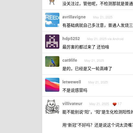
没关注过，管他呢，不检测那就是普通
avrillavigne
May 21, 2025
有基础病就自己多注意，普通人发烧三
hdp5252
May 21, 2025 via Android
最厉害的都过来了 还怕啥
cat9life
May 21, 2025
是的，已经是又一轮高峰了
letwewell
May 21, 2025
不是说感冒吗
villivateur
17
May 21, 2025
能不能别说“阳”，“阳”是生化检测阳
用“新冠”不好吗？还是说这个词太烫嘴