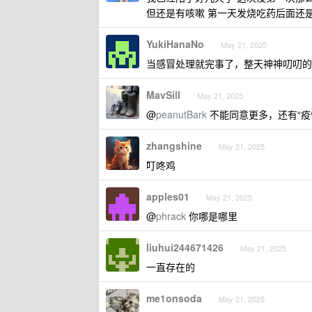
但还是有咳嗽 第一天发烧吃药后面还
YukiHanaNo
May 21, 2025
当感冒处理就完事了，整天神神叨叨的
MavSill
May 21, 2025
@
peanutBark
不能同意更多，还有“疫
zhangshine
May 21, 2025
叮咚鸡
apples01
May 21, 2025
@
phrack
你哪是哪里
liuhui244671426
May 21, 2025
一直存在的
me1onsoda
May 21, 2025