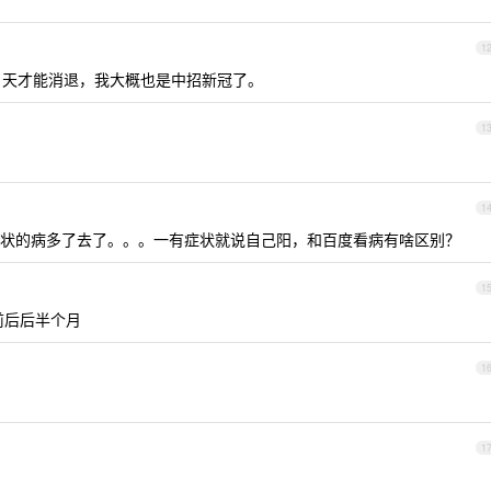
1
2 天才能消退，我大概也是中招新冠了。
1
1
状的病多了去了。。。一有症状就说自己阳，和百度看病有啥区别？
1
前后后半个月
1
1