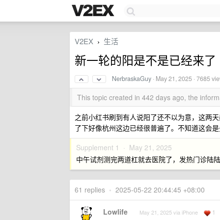
V2EX
生活
›
新一轮的阳是不是已经来了
NerbraskaGuy
·
May 21, 2025
· 7685 vi
This topic created in 442 days ago, the info
之前小红书刷到有人说阳了还不以为意，这两天感
了下好像杭州这边已经很普遍了。不知道这会是
Supplement 1 ·
May 21, 2025
中午试剂测完两道杠就去医院了，发热门诊陆
61 replies
•
2025-05-22 20:44:45 +08:00
Lowlife
1
May 21, 2025 via iPhone