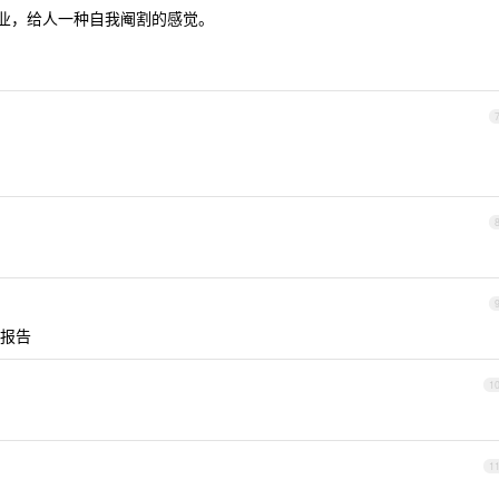
专业，给人一种自我阉割的感觉。
有报告
1
1