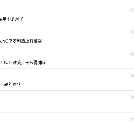
1
续半个多月了
1
小红书才知道还有这啥
2
吞咽巨难受，干咳得肺疼
2
一轮的症状
2
2