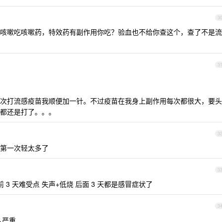
3
咳嗽吃咳嗽药，特效药有副作用你吃？验血也不给你查这个，查了不是流
3
次打流感疫苗我顺便加一针。不过疫苗在我身上副作用每次都很大，要头
都还是打了。。。
3
第一次轻太多了
3
3 天难受点 失声+低烧 后面 3 天都是感冒症状了
3
么严重