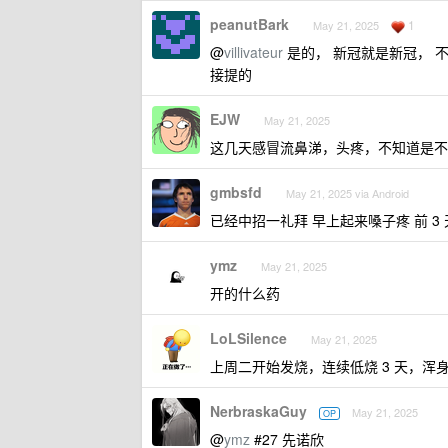
peanutBark
1
May 21, 2025
@
villivateur
是的， 新冠就是新冠， 
接提的
EJW
May 21, 2025
这几天感冒流鼻涕，头疼，不知道是
gmbsfd
May 21, 2025 via Android
已经中招一礼拜 早上起来嗓子疼 前 3
ymz
May 21, 2025
开的什么药
LoLSilence
May 21, 2025
上周二开始发烧，连续低烧 3 天，
NerbraskaGuy
May 21, 2025
OP
@
ymz
#27 先诺欣