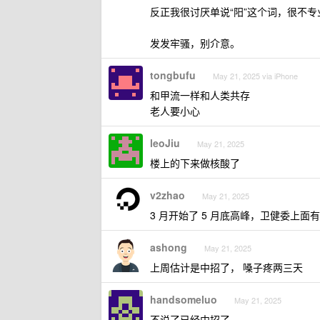
反正我很讨厌单说“阳”这个词，很不
发发牢骚，别介意。
tongbufu
May 21, 2025 via iPhone
和甲流一样和人类共存
老人要小心
leoJiu
May 21, 2025
楼上的下来做核酸了
v2zhao
May 21, 2025
3 月开始了 5 月底高峰，卫健委上面
ashong
May 21, 2025
上周估计是中招了， 嗓子疼两三天
handsomeluo
May 21, 2025
不说了已经中招了