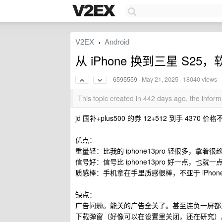
V2EX
Android
›
从 iPhone 换到三星 S
6595559
·
May 21, 2025
· 18040 views
This topic created in 442 days ago, the info
jd 国补+plus500 的券 12+512 到手 4370 价格
优点：
重量轻：比我的 iphone13pro 轻很多，拿着很趁手
信号好：信号比 iphone13pro 好一点，也
质感棒：手机拿在手里质感很棒，不亚于 iPhon
缺点：
广告问题。能关的广告全关了。甚至连负一屏都
下载弹窗（好像可以在设置里关闭，还在研究）。最