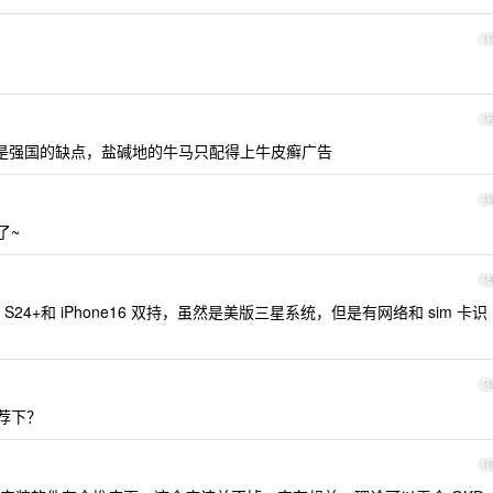
1
1
是强国的缺点，盐碱地的牛马只配得上牛皮癣广告
1
了~
1
 S24+和 iPhone16 双持，虽然是美版三星系统，但是有网络和 sim 卡识
1
推荐下？
1