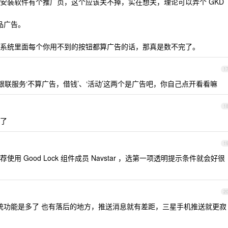
安装软件有个推广页，这个应该关不掉，实在想关，理论可以弄个 GKD
产品广告。
系统里面每个你用不到的按钮都算广告的话，那真是数不完了。
1
银联服务‘不算广告，借钱’、‘活动’这两个是广告吧，你自己点开看看嘛
1
告了
1
 Good Lock 组件成员 Navstar ，选第一项透明提示条件就会好很
2
8 ，系统功能是多了 也有落后的地方，推送消息就有差距，三星手机推送就更寂