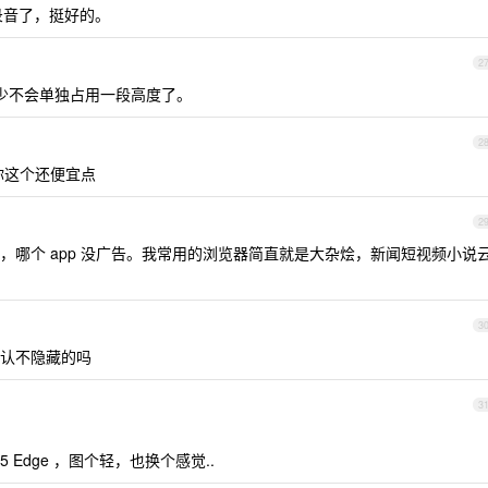
通话录音了，挺好的。
2
至少不会单独占用一段高度了。
2
你这个还便宜点
2
，哪个 app 没广告。我常用的浏览器简直就是大杂烩，新闻短视频小说
3
认不隐藏的吗
3
S25 Edge ，图个轻，也换个感觉..