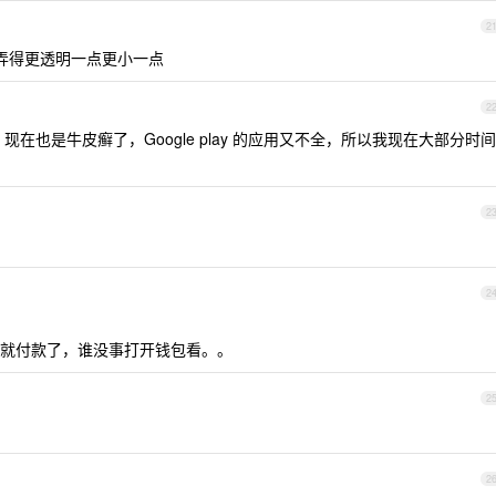
2
能弄得更透明一点更小一点
2
在也是牛皮癣了，Google play 的应用又不全，所以我现在大部分时间
2
2
就付款了，谁没事打开钱包看。。
2
2