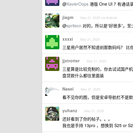
@
XavierOops
港版 One UI 7 有
jiagm
May 21, 2025 via Android
@
spritecn
对的，所以是“好很多”。
xxxxi
May 21, 2025
三星用户居然不知道刹那数码吗？ 比
jjxtrotter
May 21, 2025
三星算是比较克制的，你去试试国产机
盘贷款什么都往里面装
Nasei
May 21, 2025
看不见你的图，但是安卓导航栏不是默
yuhanz
May 21, 2025
还好看到了你的帖子。。。
我也是手持 13pro ，想换到 S25 or 