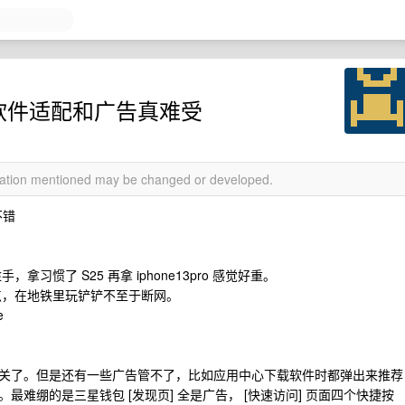
25，软件适配和广告真难受
rmation mentioned may be changed or developed.
不错
，拿习惯了 S25 再拿 iphone13pro 感觉好重。
就一点，在地铁里玩铲铲不至于断网。
e
关了。但是还有一些广告管不了，比如应用中心下载软件时都弹出来推荐
难绷的是三星钱包 [发现页] 全是广告， [快速访问] 页面四个快捷按