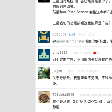
三星国行系统的广告已经算是很少了，
的规则自动关。
然后每年 Push Service 会推送点新
三星钱包的功能按钮这也能算是广告？
6595559
May 21, 2025
OP
@
greenskinmonster
按照你的标准，‘
ymy3232
2
May 21, 2025
+86 定向广告，不用国内卡就没有广
jiagm
May 21, 2025 via Android
关于导航条，我这里看不见图，不过推荐使用
多。
701dota2019
May 21, 2025 via Android
我也是从果 13 切换到 OPPO x
静啦