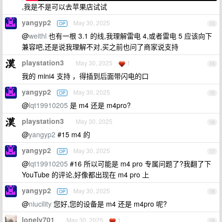
,我是不是可以去苹果店试试
yangyp2
May 30, 2025
OP
13
@
weithl
也有一根 3.1 的线,我理解雷电 4,或者雷电 5 应该向下
兼容吧,还是说我理解不对,买之前也问了商家说支持
playstation3
May 30, 2025
1
14
我的 mini4 支持 ，得插到后面带闪电的口
yangyp2
May 30, 2025
OP
15
@
lqt19910205
是 m4 还是 m4pro?
playstation3
May 30, 2025
16
@
yangyp2
#15 m4 的
yangyp2
May 30, 2025
OP
17
@
lqt19910205
#16 所以可能是 m4 pro 专属问题了?我翻了下
YouTube 的评论,好像都出现在 m4 pro 上
yangyp2
May 30, 2025
OP
18
@
niucility
您好,您的设备是 m4 还是 m4pro 呢?
lonely701
May 30, 2025
1
19