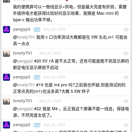
我的便携屏可以一根线显示+供电，但是最大亮度有折损，需要
外接供电才能获得比较好的显示效果，我猜是 Mac mini 的
type-c 输出功率不够。
yangyp2
May 30, 2025
OP
20
@
lonely701
我用 c 口功率测试大概都是在 5W 左右,m1 可能会
高一点点
lonely701
May 30, 2025
21
@
yangyp2
#20 5V 1A 是不太正常，还有可能是跑不到显示屏的
额定电压显示屏就不启动
yangyp2
May 30, 2025
OP
22
@
lonely701
#19 也是 m4 pro 吗?之前我也怀疑,但是测试别的
正常点亮的(m1)也没多高?大概 5.5W 样子
lonely701
May 30, 2025
23
@
yangyp2
#22 我是 M4 。反正我这个屏幕不能一线连，得接电
源，不然亮度太低了。
yangyp2
May 30, 2025
OP
24