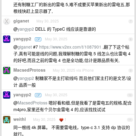
还有制糖工厂的新出的雷电 5,难不成要买苹果新出的雷电五,那
根线快赶上显示器了,
giganet
May 30, 2025
7
@
yangyp2
DELL 的 TypeC 线应该是靠谱的
yangyp2
May 30, 2025
OP
8
@
giganet
#7
https://www.v2ex.com/t/1087901
,翻了下这个帖
子,真有可能是线的问题,我理解制糖的雷电 5 线怎么也比雷电 4
的好吧,而且之前的雷电 4 也是全功能,估计是跟品质有关,
MacsedProtoss
May 30, 2025 via iPhone
9
@
yangyp2
制糖家不是主打软线吗 而且他们家主打的是文艺/设
计 品质一般
yangyp2
May 30, 2025
OP
10
@
MacsedProtoss
嗯好看和细,但是我看了是雷电五的规格,配合
m4pro,家里还有个贝尔金雷电 4 的,应该找找试试
weithl
May 30, 2025
1
11
同一根线 4k 屏幕。 不需要雷电线，type-c 3.1 支持 dp 协议的
就行。