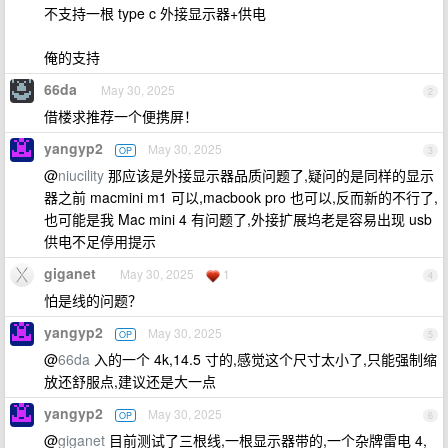
不支持一根 type c 外接显示器+供电
俺的支持
66da
May 30, 2025
2
借楼求推荐一个便携屏！
yangyp2
May 30, 2025
OP
3
@
niucility
那应该是外接显示器品质问题了,疑问的是同样的显示
器之前 macmini m1 可以,macbook pro 也可以,反而新的不行了,
也可能是我 Mac mini 4 有问题了,外接扩展坞老是容易出现 usb
供电不足停用提示
giganet
May 30, 2025
1
4
怕是线的问题？
yangyp2
May 30, 2025
OP
5
@
66da
入的一个 4k,14.5 寸的,感觉这个尺寸太小了,只能强制缩
放还舒服点,建议还是大一点
yangyp2
May 30, 2025
OP
6
@
giganet
目前测试了三根线,一根显示器带的,一个杂牌雷电 4,