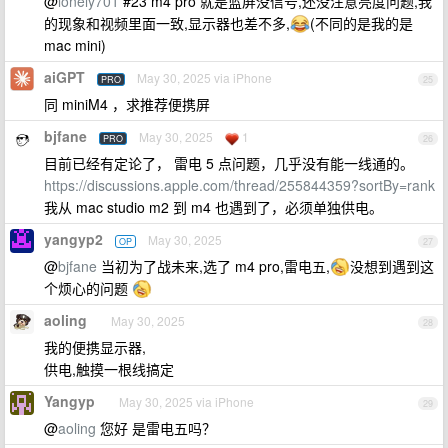
@
lonely701
#23 m4 pro 就是蓝屏没信号,还没注意亮度问题,我
的现象和视频里面一致,显示器也差不多,
(不同的是我的是
mac mini)
aiGPT
May 30, 2025 via iPhone
PRO
25
同 miniM4 ，求推荐便携屏
bjfane
May 30, 2025
1
PRO
26
目前已经有定论了， 雷电 5 点问题，几乎没有能一线通的。
https://discussions.apple.com/thread/255844359?sortBy=rank
我从 mac studio m2 到 m4 也遇到了，必须单独供电。
yangyp2
May 30, 2025
OP
27
@
bjfane
当初为了战未来,选了 m4 pro,雷电五,
没想到遇到这
个烦心的问题
aoling
May 30, 2025
28
我的便携显示器,
供电,触摸一根线搞定
Yangyp
May 30, 2025 via iPhone
29
@
aoling
您好 是雷电五吗？