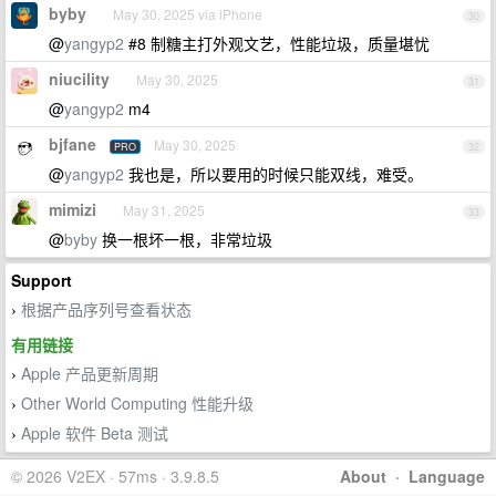
byby
May 30, 2025 via iPhone
30
@
yangyp2
#8 制糖主打外观文艺，性能垃圾，质量堪忧
niucility
May 30, 2025
31
@
yangyp2
m4
bjfane
May 30, 2025
PRO
32
@
yangyp2
我也是，所以要用的时候只能双线，难受。
mimizi
May 31, 2025
33
@
byby
换一根坏一根，非常垃圾
Support
根据产品序列号查看状态
›
有用链接
Apple 产品更新周期
›
Other World Computing 性能升级
›
Apple 软件 Beta 测试
›
© 2026 V2EX · 57ms · 3.9.8.5
About
·
Language