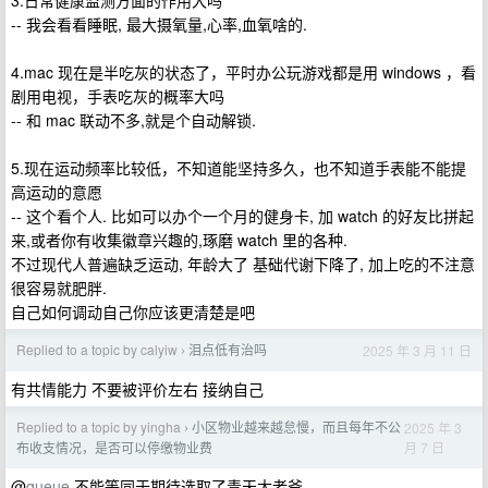
3.日常健康监测方面的作用大吗
-- 我会看看睡眠, 最大摄氧量,心率,血氧啥的.
4.mac 现在是半吃灰的状态了，平时办公玩游戏都是用 windows ，看
剧用电视，手表吃灰的概率大吗
-- 和 mac 联动不多,就是个自动解锁.
5.现在运动频率比较低，不知道能坚持多久，也不知道手表能不能提
高运动的意愿
-- 这个看个人. 比如可以办个一个月的健身卡, 加 watch 的好友比拼起
来,或者你有收集徽章兴趣的,琢磨 watch 里的各种.
不过现代人普遍缺乏运动, 年龄大了 基础代谢下降了, 加上吃的不注意
很容易就肥胖.
自己如何调动自己你应该更清楚是吧
Replied to a topic by calyiw
泪点低有治吗
2025 年 3 月 11 日
›
有共情能力 不要被评价左右 接纳自己
Replied to a topic by yingha
小区物业越来越怠慢，而且每年不公
2025 年 3
›
月 7 日
布收支情况，是否可以停缴物业费
@
queue
不能等同于期待选取了青天大老爷.