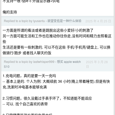
不支持一根 type c 外接显示器+供电
俺的支持
Replied to a topic by lyusantu
欲望变低是一种什么体验
2025 年 4 月 25 日
›
一方面是所谓的看淡或者是跳脱出这些小爱好/小的刺激了
另一方面可能生活和工作也在推动你往你走,没有时间和精力去照看这
些
生活还是要有一些刺激的, 可以不在这些 手机/手机壳/键盘上, 可以换
做骑行/跑步 或者找人聊天约饭
Replied to a topic by lastwhisper999
想买 apple watch
2025 年 3 月 28
›
日
S10
1.充电问题，真的是要一天一充吗
-- 基本上是的. 个人为例: 大概续航 36 小时(晚上带着睡觉),但是有快
充,洗漱时冲电基本能够充满
2.习惯问题，很久没戴过手表手环了，不知道能不能适应
-- 可以. 找个自己喜欢的表带