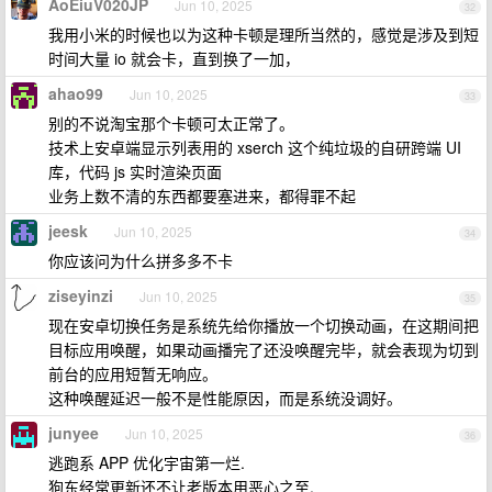
AoEiuV020JP
Jun 10, 2025
32
我用小米的时候也以为这种卡顿是理所当然的，感觉是涉及到短
时间大量 io 就会卡，直到换了一加，
ahao99
Jun 10, 2025
33
别的不说淘宝那个卡顿可太正常了。
技术上安卓端显示列表用的 xserch 这个纯垃圾的自研跨端 UI
库，代码 js 实时渲染页面
业务上数不清的东西都要塞进来，都得罪不起
jeesk
Jun 10, 2025
34
你应该问为什么拼多多不卡
ziseyinzi
Jun 10, 2025
35
现在安卓切换任务是系统先给你播放一个切换动画，在这期间把
目标应用唤醒，如果动画播完了还没唤醒完毕，就会表现为切到
前台的应用短暂无响应。
这种唤醒延迟一般不是性能原因，而是系统没调好。
junyee
Jun 10, 2025
36
逃跑系 APP 优化宇宙第一烂.
狗东经常更新还不让老版本用恶心之至.