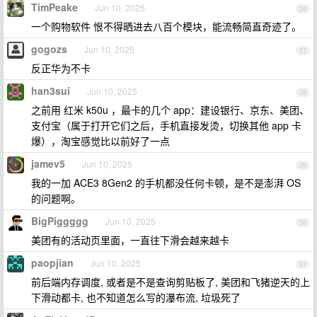
TimPeake
Jun 10, 2025
26
一个购物软件 恨不得晒进去八百个模块，能流畅简直奇迹了。
gogozs
Jun 10, 2025
27
反正华为不卡
han3sui
Jun 10, 2025
28
之前用 红米 k50u ，最卡的几个 app：建设银行、京东、美团、
支付宝（属于打开它们之后，手机直接发烫，切换其他 app 卡
爆），淘宝感觉比以前好了一点
jamev5
Jun 10, 2025
29
我的一加 ACE3 8Gen2 的手机都没任何卡顿，是不是澎湃 OS
的问题啊。
BigPiggggg
Jun 10, 2025
30
美团有的活动页里面，一直往下滑会越来越卡
paopjian
Jun 10, 2025
31
前后端内存调度, 或者是不是查询剪贴板了, 美团和飞猪逆天的上
下滑动都卡, 也不知道怎么写的瀑布流, 垃圾死了