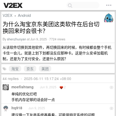
V2EX
Android
›
为什么淘宝京东美团这类软件在后台切
换回来时会很卡？
By
shenzhuoyan
at Jun 9, 2025 · 7724 views
从该软件切换到其他软件，再切换回来的时候，有时候都会整个手机
卡住一会儿，就是上划下划都没反应那种卡。这是什么安卓加载机
制，还是为了支付安全，还是什么原因？
淘宝
京东
美团
44 replies
•
2025-06-11 15:17:24 +08:00
moefishtang
Jun 9, 2025
2
1
单纯的优化烂吧
手机内存足够的话会好一点
ltq918
Jun 9, 2025
2
建议换一下友商系统再看看，可能是特定系统的问题