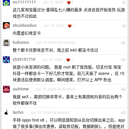
xu11111111
Jun 10, 2025
1
8
这几家淘宝最过分 塞得乱七八糟的最多 点进去就开始发热 玩游
戏也不过如此
shuiduoduo
Jun 10, 2025
1
9
内置虚幻肯定卡
kokutou
Jun 10, 2025 via Android
10
整个都卡住那肯定不对，我之前 k40 都没卡住过
z530151716
Jun 10, 2025
1
11
就是小米澎湃的问题。 我是 root 刷了官改版，切支付宝 淘宝
抖音一样都会卡一下好几秒才恢复。前几天装了 scene ，花 15
块激活后使用默认调度。瞬间德芙，打开以上 APP 秒出
uuhhme
Jun 10, 2025 via Android
12
我是 se3 ，美团切换非常卡，基本上有美团和抖音的后台两个
软件都保不住
lscho
Jun 10, 2025 via Android
13
手持 oppo find x8 ，可以明显感知到从后台切换出来之后，app
做了很多事(弹出优惠券，读取剪切板，数据刷新)。。但是绝对