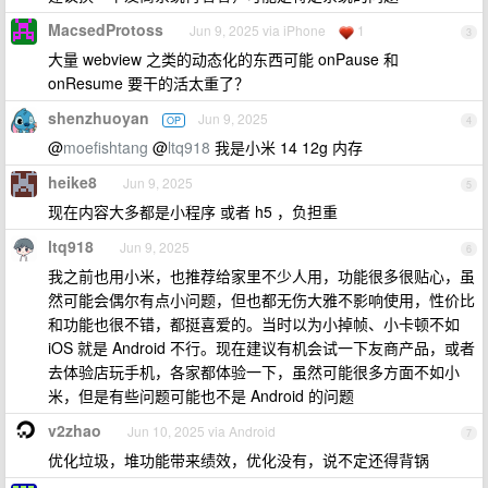
MacsedProtoss
Jun 9, 2025 via iPhone
1
3
大量 webview 之类的动态化的东西可能 onPause 和
onResume 要干的活太重了？
shenzhuoyan
Jun 9, 2025
OP
4
@
moefishtang
@
ltq918
我是小米 14 12g 内存
heike8
Jun 9, 2025
5
现在内容大多都是小程序 或者 h5 ，负担重
ltq918
Jun 9, 2025
6
我之前也用小米，也推荐给家里不少人用，功能很多很贴心，虽
然可能会偶尔有点小问题，但也都无伤大雅不影响使用，性价比
和功能也很不错，都挺喜爱的。当时以为小掉帧、小卡顿不如
iOS 就是 Android 不行。现在建议有机会试一下友商产品，或者
去体验店玩手机，各家都体验一下，虽然可能很多方面不如小
米，但是有些问题可能也不是 Android 的问题
v2zhao
Jun 10, 2025 via Android
7
优化垃圾，堆功能带来绩效，优化没有，说不定还得背锅