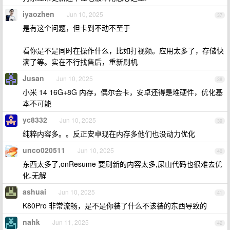
iyaozhen
Jun 10, 2025
37
是有这个问题，但卡到不动不至于
看你是不是同时在操作什么，比如打视频。应用太多了，存储快
满了等。实在不行找售后，重新刷机
Jusan
Jun 10, 2025
38
小米 14 16G+8G 内存，偶尔会卡，安卓还得是堆硬件，优化基
本不可能
yc8332
Jun 10, 2025
39
纯粹内容多。。反正安卓现在内存多他们也没动力优化
unco020511
Jun 10, 2025
40
东西太多了,onResume 要刷新的内容太多,屎山代码也很难去优
化,无解
ashuai
Jun 10, 2025
41
K80Pro 非常流畅，是不是你装了什么不该装的东西导致的
nahk
Jun 11, 2025
42