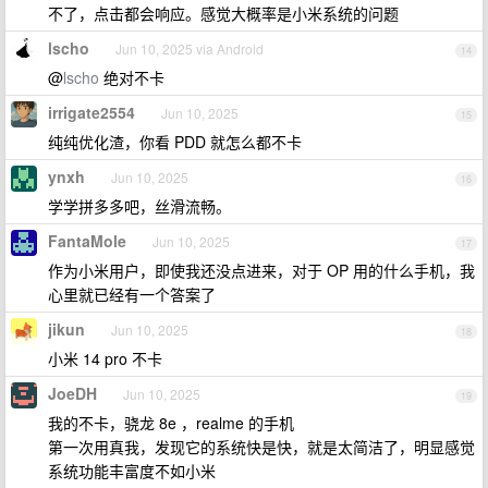
不了，点击都会响应。感觉大概率是小米系统的问题
lscho
Jun 10, 2025 via Android
14
@
lscho
绝对不卡
irrigate2554
Jun 10, 2025
15
纯纯优化渣，你看 PDD 就怎么都不卡
ynxh
Jun 10, 2025
16
学学拼多多吧，丝滑流畅。
FantaMole
Jun 10, 2025
17
作为小米用户，即使我还没点进来，对于 OP 用的什么手机，我
心里就已经有一个答案了
jikun
Jun 10, 2025
18
小米 14 pro 不卡
JoeDH
Jun 10, 2025
19
我的不卡，骁龙 8e ，realme 的手机
第一次用真我，发现它的系统快是快，就是太简洁了，明显感觉
系统功能丰富度不如小米