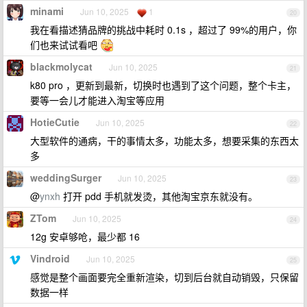
minami
Jun 10, 2025
1
20
我在看描述猜品牌的挑战中耗时 0.1s ，超过了 99%的用户，你
们也来试试看吧
blackmolycat
Jun 10, 2025
21
k80 pro ，更新到最新，切换时也遇到了这个问题，整个卡主，
要等一会儿才能进入淘宝等应用
HotieCutie
Jun 10, 2025
22
大型软件的通病，干的事情太多，功能太多，想要采集的东西太
多
weddingSurger
Jun 10, 2025
23
@
ynxh
打开 pdd 手机就发烫，其他淘宝京东就没有。
ZTom
Jun 10, 2025
24
12g 安卓够呛，最少都 16
Vindroid
Jun 10, 2025
25
感觉是整个画面要完全重新渲染，切到后台就自动销毁，只保留
数据一样