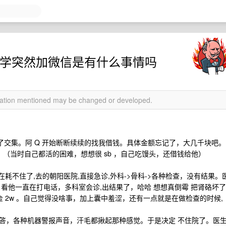
同学突然加微信是有什么事情吗
rmation mentioned may be changed or developed.
市,有了交集。阿 Q 开始断断续续的找我借钱。具体金额忘记了，大几千块吧。
。（当时自己都活的困难，想想很 sb ，自己吃馒头，还借钱给他）
在耗不住了,去的朝阳医院,直接急诊,外科->骨科->各种检查，没有结果。
看他一直在打电话，多科室会诊,出结果了，哈哈 想想真倒霉 把肾硌坏了
金 2w 。自己觉得没啥事，加上囊中羞涩，还有一点就是在做检查的时候,
答，各种机器警报声音，汗毛都揪起那种感觉。于是决定 不住院了。医