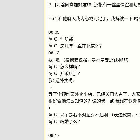
2 - [为啥同意加好友❗️❗️❗️] 还抱有一丝丝情谊
PS：和他聊天我内心戏可足了，我解读一下 哈哈
08:03
阿 Q: 忙啥那
阿 Q: 这几年一直在北京么？
08:13
我: 嗯 （看他要说啥，是不是要还钱啊❗️❗️❗️）
阿 Q: 怎么样啊?
阿 Q: 开饭店那?
我: 送外卖呢.
（
弄了个预制菜外卖小店，已经关门大吉了，大家点外
很好奇他怎么知道的？说的惨一点 我现在送外卖
）
阿 Q: 以前是我不对超对不起啊 （表达歉意，有戏❗️快还
阿 Q: 结婚了么?
;
08:17