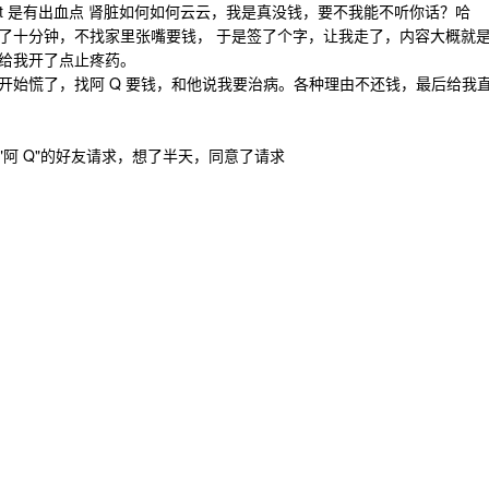
ct 是有出血点 肾脏如何如何云云，我是真没钱，要不我能不听你话？哈
了十分钟，不找家里张嘴要钱， 于是签了个字，让我走了，内容大概就
给我开了点止疼药。
开始慌了，找阿 Q 要钱，和他说我要治病。各种理由不还钱，最后给我
 "阿 Q"的好友请求，想了半天，同意了请求