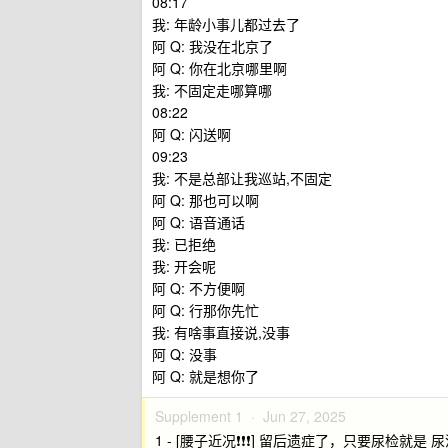
08:17
我: 年龄小事儿都过去了
阿 Q: 我没在北京了
阿 Q: 你在北京哪里啊
我: 不固定走哪算哪
08:22
阿 Q: 闪送啊
09:23
我: 不是总部让我巡站,不固定
阿 Q: 那也可以啊
阿 Q: 语音通话
我: 已拒绝
我: 开会呢
阿 Q: 不方便啊
阿 Q: 行那你先忙
我: 有啥事直接说,没事
阿 Q: 没事
阿 Q: 就是想你了
Supplement 1 ·
Jun 27, 2025
1 - [腰子近况❗️❗️❗️] 留后遗症了，只要尿检就是 