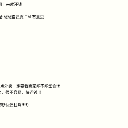
和幻想上来就还钱
 想想自己真 TM 有意思
卖一定要看商家能不能堂食❗️❗️❗️
，很不容易，快还钱!!!
钱啊❗️❗️❗️❗️）