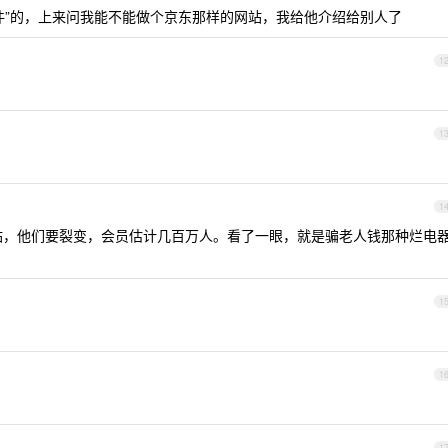
件”的，上来问我能不能做个京东那样的网站，我给他介绍给别人了
1
1
1
站，他们要裂变，会员估计几百万人。看了一眼，就是骗老人钱那种烂电
1
1
1