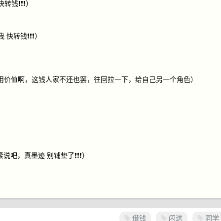
❗️❗️❗️）
钱❗️❗️❗️）
毫无利用价值啊，这钱人家不还也罢，往回拉一下，给自己另一个角色）
吧，真墨迹 别铺垫了❗️❗️❗️）
借钱
闪送
同学