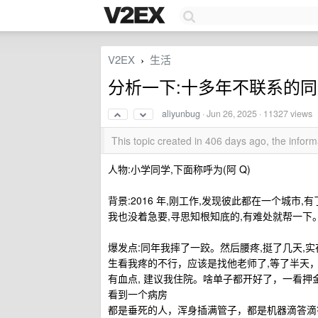
V2EX
生活
›
分析一下:十多年不联系的
aliyunbug
·
Jun 26, 2025
· 11327 views
This topic created in 406 days ago, the info
人物:小学同学,下面称呼为(阿 Q)
背景:2016 年,刚工作,发现彼此都在一个城
我也没着急要,寻思知根知底的,有难处就帮一下
爆发点:同年我摔了一跤。然后腰疼,挺了几天,实
生看我疼的不行，应该是找他老师了,等了半天，
有血点, 建议我住院。啥单子都开好了，一看押
看到一个病房
都是垂死的人，浑身插满管子，都是机器滴答滴