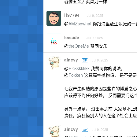
就像五金店卖菜刀一样
H97794
Jul 9, 2025
@
AMZsowhat
你跟海里放生泥鳅的一类人
leeside
Jul 9, 2025
@
theOneMe
赞同安乐
aincvy
Jul 9, 2025
OP
@
Rickkkkkkk
我赞同你的说法。
@
Foxkeh
这算高空抛物吗， 是不是
让我产生纠结的原因是些许的博爱之心
应该得不到任何好处， 反而需要问这
另外一点是， 没出事之前 大家基本
责任，疯狂怪别人的人在这个社会上应
aincvy
Jul 9, 2025
OP