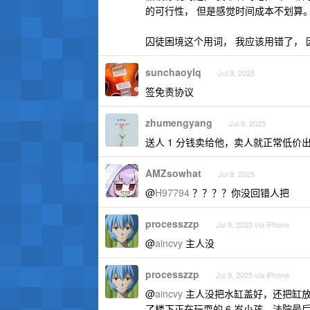
的可行性， 但是感觉时间成本不划算
囚徒困境这个用词， 我应该用错了，
sunchaoylq
Jul 9, 2025
签免责协议
zhumengyang
Jul 9, 2025
送人 1 分钱卖给他，卖人就正常低价
AMZsowhat
Jul 9, 2025
@
H97794
？？？？你没回错人把
processzzp
Jul 9, 2025 via iPhone
@
aincvy
主人没
processzzp
Jul 9, 2025 via iPhone
@
aincvy
主人没把水缸盖好，还把缸放
了楼下正在玩耍的 6 岁小孩，法院最后