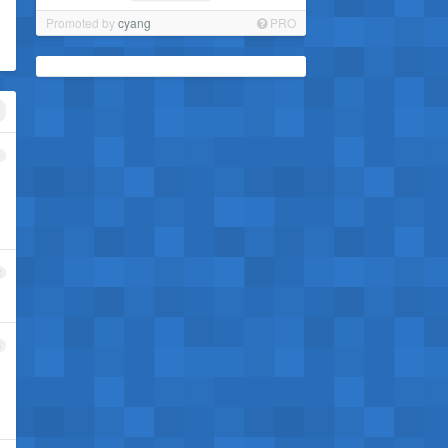
Promoted by
cyang
PRO
1
2
3