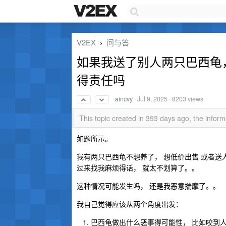
V2EX
问与答
›
如果我送了别人两只巴西龟
得责任吗
aincvy
·
Jul 9, 2025
· 8203 views
This topic created in 393 days ago, the info
如题所示。
我有两只巴西龟不想养了， 想低价出售 或者送
过来找我麻烦得话， 就太不划算了。。
这种情况可能发生吗， 还是我恶意揣摩了。。
我自己觉得应该从两个角度出发：
巴西龟做出什么恶事得可能性， 比如咬到