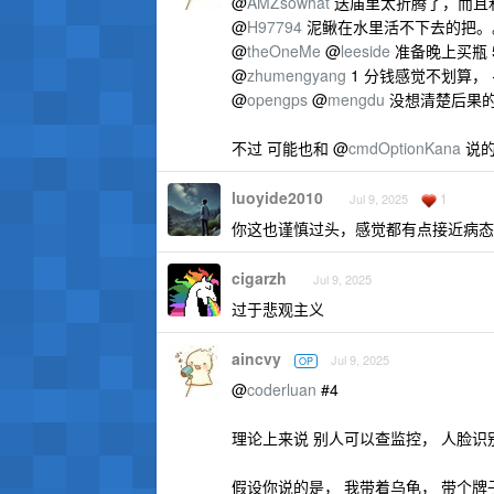
@
AMZsowhat
送庙里太折腾了，而且
@
H97794
泥鳅在水里活不下去的把。
@
theOneMe
@
leeside
准备晚上买瓶 
@
zhumengyang
1 分钱感觉不划算，
@
opengps
@
mengdu
没想清楚后果的
不过 可能也和 @
cmdOptionKana
说的
luoyide2010
1
Jul 9, 2025
你这也谨慎过头，感觉都有点接近病态
cigarzh
Jul 9, 2025
过于悲观主义
aincvy
Jul 9, 2025
OP
@
coderluan
#4
理论上来说 别人可以查监控， 人脸识
假设你说的是， 我带着乌龟， 带个牌