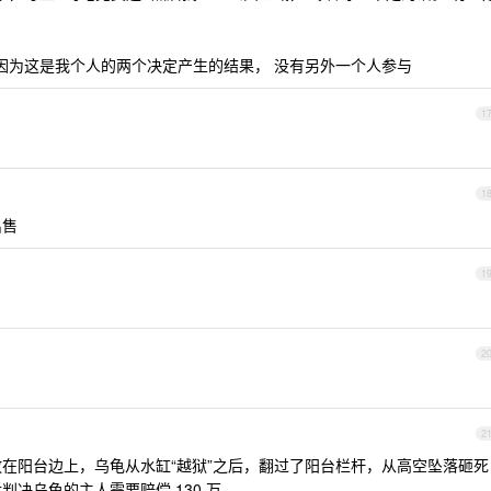
。
 因为这是我个人的两个决定产生的结果， 没有另外一个人参与
1
1
出售
1
2
2
在阳台边上，乌龟从水缸“越狱”之后，翻过了阳台栏杆，从高空坠落砸死
判决乌龟的主人需要赔偿 130 万