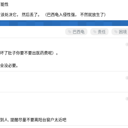
可能性
该处决它， 然后丢了。 （巴西龟入侵性强， 不然就放生了）
巴西龟
责任
困境
坏了肚子你要不要出医药费呢）。
全没必要。
到人, 提醒尽量不要离阳台窗户太近吧