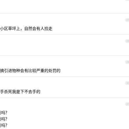
2
小区草坪上，自然会有人捡走
2
2
搞引进物种会有比较严重的处罚的
3
手杀死我是下不去手的
3
责吗？
责吗？
责吗？