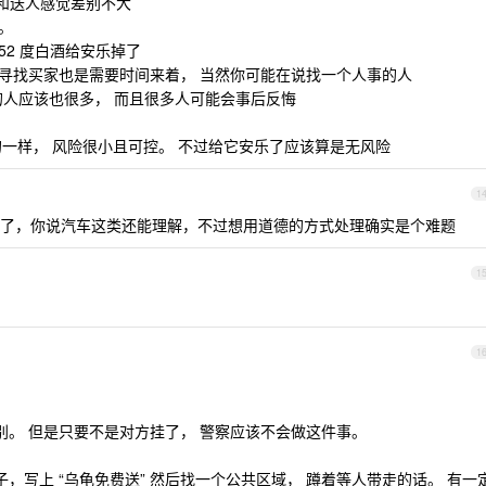
和送人感觉差别不大
。
52 度白酒给安乐掉了
 寻找买家也是需要时间来着， 当然你可能在说找一个人事的人
人应该也很多， 而且很多人可能会事后反悔
一样， 风险很小且可控。 不过给它安乐了应该算是无风险
1
了，你说汽车这类还能理解，不过想用道德的方式处理确实是个难题
1
1
别。 但是只要不是对方挂了， 警察应该不会做这件事。
子，写上 “乌龟免费送” 然后找一个公共区域， 蹲着等人带走的话。 有一