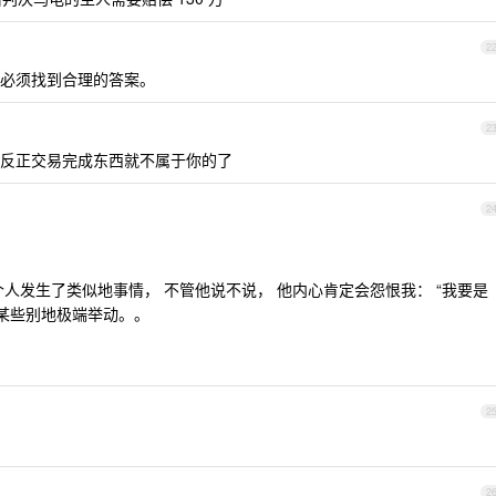
2
必须找到合理的答案。
2
反正交易完成东西就不属于你的了
2
。
人发生了类似地事情， 不管他说不说， 他内心肯定会怨恨我： “我要是
出某些别地极端举动。。
2
2