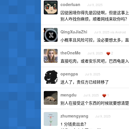
coderluan
Jul 9, 2025
囚徒困境你得先是囚徒啊，但是这事上
别人咋找你麻烦，顺着网线来砍你吗？
QingXuJiaZhi
Jul 9, 2025 via Android
小概率且风险可控，没必要想太多，直
theOneMe
2
Jul 9, 2025
直接吃肉，或者安乐死吧，巴西龟是入
opengps
Jul 9, 2025
送人了，责任方已经转移了
mengdu
1
Jul 9, 2025
别人在接受这个东西的时候就要想清楚
zhumengyang
Jul 9, 2025
1 分钱卖出去？