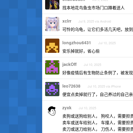
找本地花鸟鱼虫市场门口蹲着送人
xclrr
Jul 9, 2025 via Android
可怜的乌龟，让它们多活几天吧，放到
longzhou6431
Jul 10, 2025
安乐掉就好，省心些
jackOff
Jul 10, 2025
好像疫情后有生物防止条例了，被发现
leo72638
Jul 10, 2025 via iPhone
便宜点卖掉就行了，自己养过的自己亲
zyxk
Jul 10, 2025
卖狗或送狗给别人， 狗咬人，需要担
卖车或送车给别人， 车撞人，需要担
卖刀或送刀给别人， 刀伤人，需要担