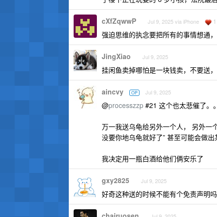
cXfZqwwP
1
Jul 9, 2025 via iPhone
强迫思维的执念要把所有的事情想通，
JingXiao
Jul 9, 2025
挂闲鱼卖掉哪怕是一块钱卖，不要送，
aincvy
Jul 9, 2025
OP
@
processzzp
#21 这个也太悲催了。
万一我送乌龟给另外一个人， 另外一个
没要你地乌龟就好了” 甚至可能会做
我决定用一瓶白酒给他们俩安乐了
gxy2825
Jul 9, 2025
好奇这种送的时候不能有个免责声明吗
chairuosen
Jul 9, 2025