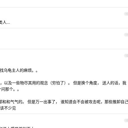
1
...
1
1
要找乌龟主人的麻烦。。
，以及一些物尽其用的观念（穷怕了）。 但是换个角度， 送人的话，我
个问那个。。
上都和和气气的。 但是万一出事了， 谁知道会不会被攻击呢，那些推卸自
该不少见
1