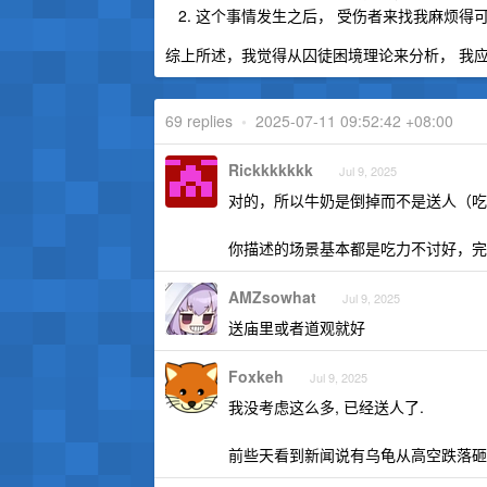
这个事情发生之后， 受伤者来找我麻烦得
综上所述，我觉得从囚徒困境理论来分析， 我应
69 replies
•
2025-07-11 09:52:42 +08:00
Rickkkkkkk
Jul 9, 2025
对的，所以牛奶是倒掉而不是送人（吃
你描述的场景基本都是吃力不讨好，完
AMZsowhat
Jul 9, 2025
送庙里或者道观就好
Foxkeh
Jul 9, 2025
我没考虑这么多, 已经送人了.
前些天看到新闻说有乌龟从高空跌落砸