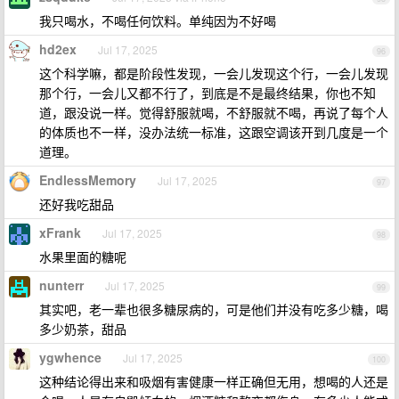
我只喝水，不喝任何饮料。单纯因为不好喝
hd2ex
Jul 17, 2025
96
这个科学嘛，都是阶段性发现，一会儿发现这个行，一会儿发现
那个行，一会儿又都不行了，到底是不是最终结果，你也不知
道，跟没说一样。觉得舒服就喝，不舒服就不喝，再说了每个人
的体质也不一样，没办法统一标准，这跟空调该开到几度是一个
道理。
EndlessMemory
Jul 17, 2025
97
还好我吃甜品
xFrank
Jul 17, 2025
98
水果里面的糖呢
nunterr
Jul 17, 2025
99
其实吧，老一辈也很多糖尿病的，可是他们并没有吃多少糖，喝
多少奶茶，甜品
ygwhence
Jul 17, 2025
100
这种结论得出来和吸烟有害健康一样正确但无用，想喝的人还是