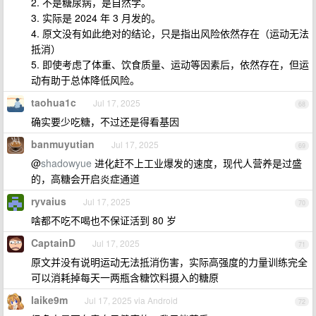
2. 不是糖尿病，是自然学。
3. 实际是 2024 年 3 月发的。
4. 原文没有如此绝对的结论，只是指出风险依然存在（运动无法
抵消）
5. 即使考虑了体重、饮食质量、运动等因素后，依然存在，但运
动有助于总体降低风险。
taohua1c
Jul 17, 2025
68
确实要少吃糖，不过还是得看基因
banmuyutian
Jul 17, 2025
69
@
shadowyue
进化赶不上工业爆发的速度，现代人营养是过盛
的，高糖会开启炎症通道
ryvaius
Jul 17, 2025
70
啥都不吃不喝也不保证活到 80 岁
CaptainD
Jul 17, 2025
71
原文并没有说明运动无法抵消伤害，实际高强度的力量训练完全
可以消耗掉每天一两瓶含糖饮料摄入的糖原
laike9m
Jul 17, 2025 via Android
72