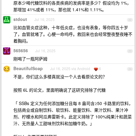
原本少喝代糖饮料的各类疾病的发病率是多少？假设均为 1%，
那增加 41%或者 11%，那也就 1.41%和 1.11%。
stdout
Jul 16, 2025
22
比如血管炎症这种，十年低炎症，也没有表象，等你四五十岁
了，血管就堵了。心梗一命呜呼。救回来也会经常整夜整夜睡不
着胸闷。
565656
Jul 16, 2025
23
刚喝了一瓶阿萨姆
BeautifulSoap
Jul 16, 2025 via Android
6
24
不是，你们这么多楼真就没一个人去看原论文的？
按照 6L 的论文，里面明确说了这研究排除了代糖
「 SSBs 定义为任何添加糖分且每 8 盎司含≥50 卡路里的饮料，
包括商业或自制饮料、软饮料、能量饮料、果汁饮料、果汁冲
剂、柠檬水和阿瓜弗雷斯卡。此定义排除了 100%纯果汁和蔬菜
汁、无热量人工甜味剂饮料和加糖牛奶。」