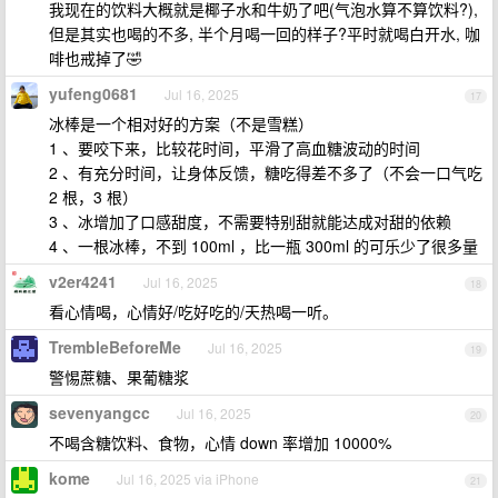
我现在的饮料大概就是椰子水和牛奶了吧(气泡水算不算饮料?),
但是其实也喝的不多, 半个月喝一回的样子?平时就喝白开水, 咖
啡也戒掉了🤣
yufeng0681
Jul 16, 2025
17
冰棒是一个相对好的方案（不是雪糕）
1 、要咬下来，比较花时间，平滑了高血糖波动的时间
2 、有充分时间，让身体反馈，糖吃得差不多了（不会一口气吃
2 根，3 根）
3 、冰增加了口感甜度，不需要特别甜就能达成对甜的依赖
4 、一根冰棒，不到 100ml ，比一瓶 300ml 的可乐少了很多量
v2er4241
Jul 16, 2025
18
看心情喝，心情好/吃好吃的/天热喝一听。
TrembleBeforeMe
Jul 16, 2025
19
警惕蔗糖、果葡糖浆
sevenyangcc
Jul 16, 2025
20
不喝含糖饮料、食物，心情 down 率增加 10000%
kome
Jul 16, 2025 via iPhone
21