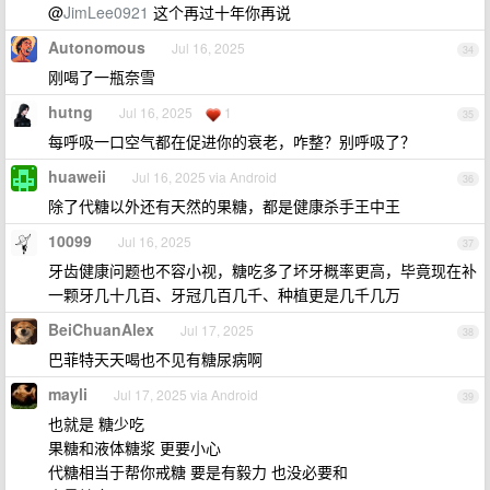
@
JimLee0921
这个再过十年你再说
Autonomous
Jul 16, 2025
34
刚喝了一瓶奈雪
hutng
Jul 16, 2025
1
35
每呼吸一口空气都在促进你的衰老，咋整？别呼吸了？
huaweii
Jul 16, 2025 via Android
36
除了代糖以外还有天然的果糖，都是健康杀手王中王
10099
Jul 16, 2025
37
牙齿健康问题也不容小视，糖吃多了坏牙概率更高，毕竟现在补
一颗牙几十几百、牙冠几百几千、种植更是几千几万
BeiChuanAlex
Jul 17, 2025
38
巴菲特天天喝也不见有糖尿病啊
mayli
Jul 17, 2025 via Android
39
也就是 糖少吃
果糖和液体糖浆 更要小心
代糖相当于帮你戒糖 要是有毅力 也没必要和