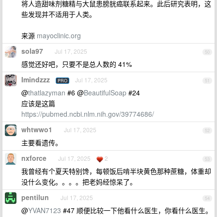
将人造甜味剂糖精与大鼠患膀胱癌联系起来。此后研究表明，这
些发现并不适用于人类。
来源
mayoclinic.org
sola97
Jul 17, 2025
50
感觉还好吧，只要不是总人数的 41%
Imindzzz
Jul 17, 2025
PRO
51
@
thatlazyman
#6 @
BeautifulSoap
#24
应该是这篇
https://pubmed.ncbi.nlm.nih.gov/39774686/
whtwwo1
Jul 17, 2025
52
主要看遗传。
nxforce
Jul 17, 2025
2
53
我曾经有个夏天特别馋，每顿饭后啃半块黄色那种蔗糖，体重却
没什么变化。。。。把老妈经惊呆了。
pentilun
Jul 17, 2025
54
@
YVAN7123
#47 顺便比较一下他看什么医生，你看什么医生。