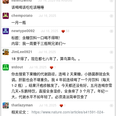
listen2wind
Jul 16, 2025 via Android
1
该喝喝该吃吃该睡睡
chempotato
Jul 16, 2025
2
一月一瓶
newtype0092
Jul 16, 2025
58
3
标题：含糖饮料一口喝不得啊！
内容：我一周要干三瓶啊兄弟们～
JimLee0921
Jul 16, 2025
4
18 岁得了，现在都七八年了，算鸟算鸟。。
stdout
Jul 16, 2025
1
5
你去搜索下果糖的代谢路径，连喝 2 天果糖，小肠菌群就会失
调。肝脏也会不堪重负。我 4 年前连续喝了一个月饮料（每天
1-2 瓶），结果汗疱疹触发了，今天都还没有好，五月连喝奈雪
几天+东鹏特饮，直接全身湿疹，全身痒了 3 个月了，年纪一
大，代谢水平不如年轻了。必须清淡简单饮食了
thatlazyman
Jul 16, 2025
1
6
相关论文 ：
https://www.nature.com/articles/s41591-024-