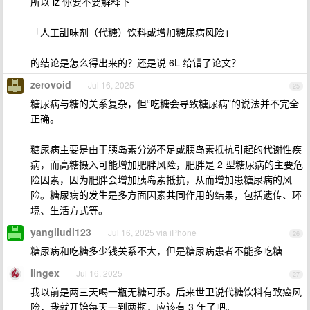
所以 lz 你要不要解释下
「人工甜味剂（代糖）饮料或增加糖尿病风险」
的结论是怎么得出来的？还是说 6L 给错了论文？
zerovoid
Jul 16, 2025
25
糖尿病与糖的关系复杂，但“吃糖会导致糖尿病”的说法并不完全
正确。
糖尿病主要是由于胰岛素分泌不足或胰岛素抵抗引起的代谢性疾
病，而高糖摄入可能增加肥胖风险，肥胖是 2 型糖尿病的主要危
险因素，因为肥胖会增加胰岛素抵抗，从而增加患糖尿病的风
险。 糖尿病的发生是多方面因素共同作用的结果，包括遗传、环
境、生活方式等。
yangliudi123
Jul 16, 2025 via iPhone
26
糖尿病和吃糖多少钱关系不大，但是糖尿病患者不能多吃糖
lingex
Jul 16, 2025
27
我以前是两三天喝一瓶无糖可乐。后来世卫说代糖饮料有致癌风
险，我就开始每天一到两瓶，应该有 3 年了吧。