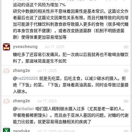
运动的话这个风险为增加 7%
研究中数据的相关性并不意味着因果性是基本常识。这篇论文作
者最后也说了这篇论文因果性关系有限，而且代糖导致的风险增
加可能源于代糖饮料刺激食欲导致摄入更多的食物（很多喝代糖
的本身饮食就不健康），或者改变肠道菌群（机制不明肠道菌
群）使得体重更加容易增加等
yvescheung
Jul 17, 2025
92
糖吃多了还容易引发痛风，犯一次病以后我就再也不敢喝含糖饮
料了，那滋味简直是生不如死
zhang2e
Jul 17, 2025
93
@
ns2250225
就是先吃菜，后吃主食，以减少碳水的摄入。拒
绝「下饭」的菜，「下饭」意味着高油高盐，同时会导致过量摄
入碳水。
zhang2e
Jul 17, 2025
94
@
lanbatian
咱们国人精制碳水摄入过多（尤其是老一辈的人，
早餐晚餐稀粥馒头）。而且由于亚洲人基因的问题，对糖的代谢
能力比较差，就更容易得血糖相关的疾病了
zsqduke
Jul 17, 2025 via iPhone
95