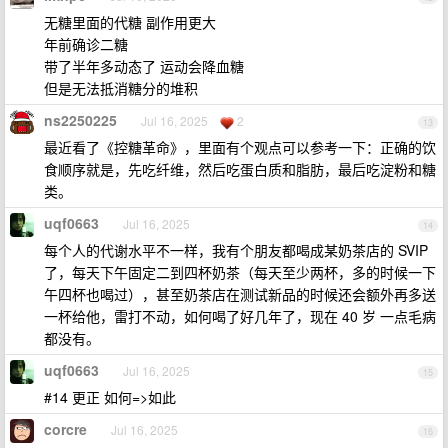
无糖里面的代糖 副作用更大
年前确诊二糖
带了半年多动态了 运动会降血糖
但是无法抵消糖分的堆积
ns2250225
Jul 16, 2025
2
13
最近看了《控糖革命》，里面有个观点可以参考一下：正确的饮
食顺序就是，先吃纤维，然后吃蛋白质和脂肪，最后吃淀粉和糖
类。
uqf0663
Jul 16, 2025
14
每个人的代谢水平不一样，我有个朋友都喝成某奶茶店的 SVIP
了，每天下午固定二到四杯奶茶（每天至少两杯，多的时候一下
午四杯也喝过），甚至奶茶店在测试新品的时候还会额外再多送
一杯给他，雷打不动，如何喝了好几年了，现在 40 岁 一点毛病
都没有。
uqf0663
Jul 16, 2025
15
#14 更正 如何=>如此
corcre
Jul 16, 2025
16