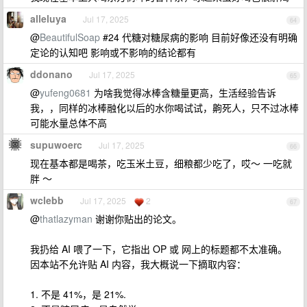
alleluya
Jul 17, 2025
64
@
BeautifulSoap
#24 代糖对糖尿病的影响 目前好像还没有明确
定论的认知吧 影响或不影响的结论都有
ddonano
Jul 17, 2025
65
@
yufeng0681
为啥我觉得冰棒含糖量更高，生活经验告诉
我，，同样的冰棒融化以后的水你喝试试，齁死人，只不过冰棒
可能水量总体不高
supuwoerc
Jul 17, 2025
66
现在基本都是喝茶，吃玉米土豆，细粮都少吃了，哎～ 一吃就
胖 ～
wclebb
Jul 17, 2025
2
67
@
thatlazyman
谢谢你贴出的论文。
我扔给 AI 喂了一下，它指出 OP 或 网上的标题都不太准确。
因本站不允许贴 AI 内容，我大概说一下摘取内容：
1. 不是 41%，是 21%.