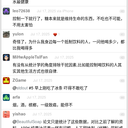
水最健康
leo72638
Jul 17, 2025 via iPhone
40
控制一下就行了，糖本来就是维持生命的东西，不吃也不可能，
不用太害怕
yulon
Jul 17, 2025
1
41
奇怪了，为什么我身边每一个抵制饮料的人，一问他喝多少，都
比我喝得多
MiHwAppleTslFan
Jul 17, 2025
42
有没有从统计学的角度排除干扰因素,比如能控制喝饮料的人其
实其他生活方式也很自律.
ZGame
Jul 17, 2025
43
@
stdout
#5 早上刚吃了冰条 吓得不敢吃了
arfa
Jul 17, 2025
44
烟，酒，槟榔，一级致癌，能停不
yishao
Jul 17, 2025
45
@
BeautifulSoap
论文只是统计了这些数据，对比之前了解的资
料，100%纯果汁这类一样有问题。人工甜味剂（代糖）饮料或