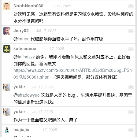
NoobNoob030
Jul 17, 2025
55
对饮料无感，冰箱里有饮料但是更习惯冷水畅饮，没啥味纯粹的
水分不挺爽的吗
Jerry02
Jul 17, 2025
56
@
imnpc
代糖影响你血糖水平了吗，副作用在哪
kafeicocoa
Jul 17, 2025
57
@
Imindzzz
感谢，我刚才看新闻原文和文章对应不上，正好看
到你的回复，新闻原文
https://news.cctv.com/2025/03/01/ARTI58GJdGmc0U5gLPSn
09KU250301.shtml
（源央视新闻网，部分媒体有转载）
yukiir
Jul 17, 2025
58
@
shadowyue
这就是人类的 bug ，生活水平提升很快，基因里
的信息更新没这么快。
yukiir
Jul 17, 2025
59
作为一个低血糖又肥胖的人，麻了
majiajia
Jul 17, 2025
60