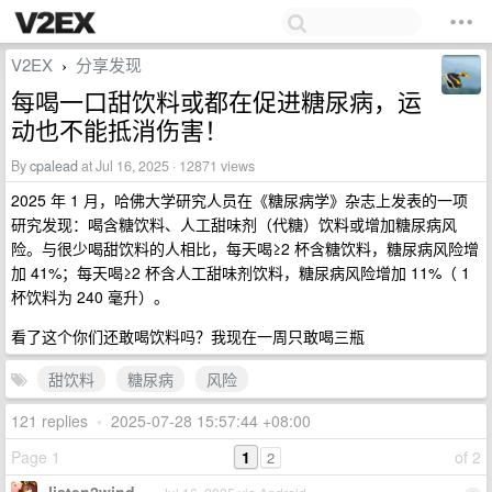
V2EX
分享发现
›
每喝一口甜饮料或都在促进糖尿病，运
动也不能抵消伤害！
By
cpalead
at Jul 16, 2025 · 12871 views
2025 年 1 月，哈佛大学研究人员在《糖尿病学》杂志上发表的一项
研究发现：喝含糖饮料、人工甜味剂（代糖）饮料或增加糖尿病风
险。与很少喝甜饮料的人相比，每天喝≥2 杯含糖饮料，糖尿病风险增
加 41%；每天喝≥2 杯含人工甜味剂饮料，糖尿病风险增加 11%（ 1
杯饮料为 240 毫升）。
看了这个你们还敢喝饮料吗？我现在一周只敢喝三瓶
甜饮料
糖尿病
风险
121 replies
•
2025-07-28 15:57:44 +08:00
Page 1
1
of 2
2