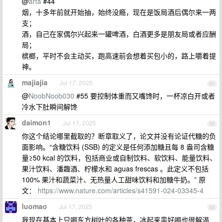
@
arfa
#44
烟，十多年前就开始抽，始终没瘾，现在是饭局酒后偶尔来一两
支；
酒，自己在家偶尔兴起来一罐啤酒，白酒更多是朋友局或者应酬
局；
槟榔，平时不会主动买，跑高速前会想着买包小的，路上嚼着提
神。
majiajia
Jul 17, 2025
61
@
NoobNoob030
#55 要控制体重而又嘴馋时，一杯凉白开或者
冷水下肚瞬间解馋
daimon1
Jul 17, 2025
62
你这个结论哪里截取的？断章取义了，论文并没有论证代糖的负
面影响。“含糖饮料 (SSB) 的定义是任何添加糖且每 8 盎司含糖
量≥50 kcal 的饮料，包括商业或自制饮料、软饮料、能量饮料、
果汁饮料、潘趣酒、柠檬水和 aguas frescas 。此定义不包括
100% 果汁和蔬菜汁、无热量人工甜味饮料和加糖牛奶。” 原
文：
https://www.nature.com/articles/s41591-024-03345-4
luomao
Jul 17, 2025
63
我现在基本上只喝东方树叶的各种茶，冰起来蛮好喝也很解渴