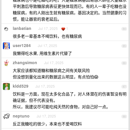
平刺激后导致糖尿病表征更快体现而已。有的人一辈子吃糖也没
糖尿病，有的人刚出生就有糖尿病，基因决定的。当然健康的习
惯，能让器官的衰老延后。
lanbatian
Jul 17, 2025
1
84
很多老一辈基本不喝饮料，也有糖尿病
user1284
Jul 17, 2025
85
我懒得吃水果, 用维生素片代替了
zhangsimon
Jul 17, 2025
86
大家应该都知道糖和糖尿病之间有关联风险
但没想到量化出来的数据这么明显，有点怕怕😱
kldd529
Jul 17, 2025
87
饮料是一方面，现在太多化合品了，对人体潜在的伤害暂没有明
确证据，但不代表没有。
所以，我建议尽可能吃纯天然的食物，对自己好一点。
neptuno
Jul 17, 2025
88
反正我糖吃的很少，本来也不爱喝饮料