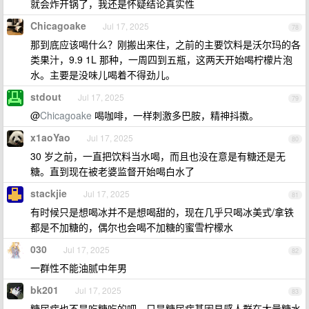
就会炸开锅了，我还是怀疑结论真实性
Chicagoake
Jul 17, 2025
78
那到底应该喝什么？刚搬出来住，之前的主要饮料是沃尔玛的各
类果汁，9.9 1L 那种，一周四到五瓶，这两天开始喝柠檬片泡
水。主要是没味儿喝着不得劲儿。
stdout
Jul 17, 2025
79
@
Chicagoake
喝咖啡，一样刺激多巴胺，精神抖擞。
x1aoYao
Jul 17, 2025
80
30 岁之前，一直把饮料当水喝，而且也没在意是有糖还是无
糖。直到现在被老婆监督开始喝白水了
stackjie
Jul 17, 2025
81
有时候只是想喝冰并不是想喝甜的，现在几乎只喝冰美式/拿铁
都是不加糖的，偶尔也会喝不加糖的蜜雪柠檬水
030
Jul 17, 2025
82
一群性不能油腻中年男
bk201
Jul 17, 2025
83
糖尿病也不是吃糖吃的吧，只是糖尿病基因易感人群在大量糖水