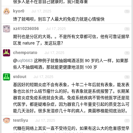
很多人是不在意自己健康的，我只能尊重
kyor0
Jul 17, 2025
73
馋了就喝呗，别忘了人最大的免疫力就是心情愉快
xz410236056
Jul 17, 2025
74
期刊也是分区的大哥。。不是所有文章都可信，他有可靠证据早
区发 nature 了，发这玩意？
chempotato
Jul 17, 2025
75
@
uqf0663
这种例子就像抽烟喝酒活到 90 岁的人一样，如果那
些人不抽烟喝酒，那就能更健康地活到 100 岁
stdout
Jul 17, 2025
76
基因好的短期炎症不会有表象，十年二十年后就有表象，能发表
象也比长什么结节瘤什么的好。有表象就是系统报警了。长期某
器官炎症免疫系统就会失调。免疫系统疾病不管传统医学还是现
代医学，都是疑难杂症，因为器官几十年量变引起的质变怎么可
能几天治好。很多发湿疹几十年的病人，粪菌移植能彻底治好。
testliyu
Jul 17, 2025
77
代糖在网络上其实一直不受待见的，如果有这么大的危害感觉早