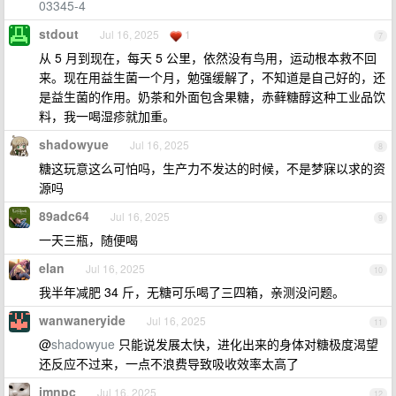
03345-4
stdout
Jul 16, 2025
1
7
从 5 月到现在，每天 5 公里，依然没有鸟用，运动根本救不回
来。现在用益生菌一个月，勉强缓解了，不知道是自己好的，还
是益生菌的作用。奶茶和外面包含果糖，赤藓糖醇这种工业品饮
料，我一喝湿疹就加重。
shadowyue
Jul 16, 2025
8
糖这玩意这么可怕吗，生产力不发达的时候，不是梦寐以求的资
源吗
89adc64
Jul 16, 2025
9
一天三瓶，随便喝
elan
Jul 16, 2025
10
我半年减肥 34 斤，无糖可乐喝了三四箱，亲测没问题。
wanwaneryide
Jul 16, 2025
11
@
shadowyue
只能说发展太快，进化出来的身体对糖极度渴望
还反应不过来，一点不浪费导致吸收效率太高了
imnpc
Jul 16, 2025
12