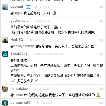
cpalead
Jul 16, 2025
OP
28
@
lingex
我之前每隔一天喝一瓶
godmiracle
Jul 16, 2025
29
目前最大的影响是肚子大了一圈。。。
现在就算喝奶茶/咖啡都要无糖，快乐水也就喝几口就倒掉。
NotNEO
Jul 16, 2025
30
@
newtype0092
哈哈哈哈哈，笑死我了，看起来是这么回事
512357301
Jul 16, 2025 via Android
31
那抑郁症呢？
上班像找点开心的，基本也就吸烟、咖啡、快乐水了吧，哪个健
康呢？
不搞这些，专心工作，抑郁症风险增加多少？腰肌劳损增加多
少？多巴胺少多少？
liulicaixiao
Jul 16, 2025
32
@
stdout
#5 你说的这毛病我也快全了，难道是喝饮料喝的
dongming83
Jul 16, 2025
33