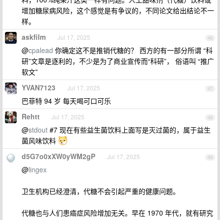
增加糖尿病风险，这个感觉是有争议的，不同论文给出结论不一
样。
askfilm
Jul 17, 2025
46
@
cpalead
你确定这不是推销代糖的？ 西方的有一部分所谓 “科
研”文章是逐利的，不少是为了商业宣传而“科研”， 俗语叫 “推广
软文”
YVAN7123
Jul 17, 2025
47
巴菲特 94 岁 每天喝可口可乐
Rehtt
Jul 17, 2025
48
@
stdout
#7 现在有些益生菌饮料上面写是灭过菌的，属于益生
菌风味饮料
d5G7o0xXW0yWM2gP
Jul 17, 2025
49
@
lingex
卫生机构已经澄清，代糖不会引起严重的健康问题。
代糖也与人们患癌症风险增加无关。早在 1970 年代，就有研究