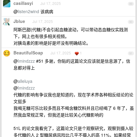
casillasyi
Jul 17, 2025
89
@
listen2wind
该病病
Jblue
Jul 17, 2025
90
阿斯巴甜(代糖)不会引起血糖波动，可以带动态血糖仪实践测
下，网上也有很多相关视频。
对胰岛素的影响是好是坏没有明确结论。
BeautifulSoap
Jul 17, 2025
1
91
@
Imindzzz
#51 多谢，你贴的这篇论文应该就是信息源了，信
息都对得上
@
alleluya
@
Imindzzz
代糖的影响有争议我也是知道的，现在学术界各种相反结论的论
文挺多
我喝无糖可乐比较多而且不喝含糖饮料并且已经喝了 6 年了，虽
然我血常规正常，但我还是比较关心代糖影响的
51L 的论文我看完了，这篇论文只是个观察研究，观察到摄入较
多代糖的人 2 型糖尿病风险比几乎不摄入的高 11%，如果经常