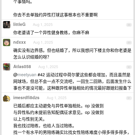
个事情吗。
你去不去单独约异性打球这事根本也不重要啊
littleG
Aug 1, 2025
88
你老婆请了一个异性健身教练，你麻不麻
ndxxx
Aug 1, 2025
89
确实没有边界感。但也结婚了，所以我想问下楼主你和你老婆是
怎么认识结婚的呀？
Atlas058
Aug 1, 2025
90
@
meetyuan
#42 运动过程中荷尔蒙这些都会增加，而且虽然是
网球场，但总不会一点不交流吧，一回生二回熟，后面发生什么
事也不是没可能，这种跟异性单独相处的情况最好跟媳妇报备下
imesrdfi8dzs
Aug 1, 2025
91
已婚后都应主动避免与异性单独相处。op 没做到
与异性私约未提前告知配偶征求意见。op 没做到
以上与性别无关。
我也找过陪练，也给人当过陪练。
找一个有水平的男陪练确实比找女性陪练难度小得多得多得多，