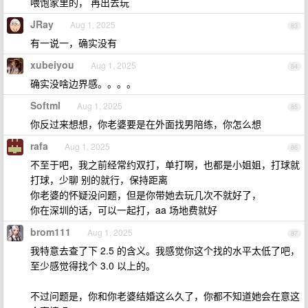
喂饱家里的， 再出去玩
JRay
Aug 1, 2025
83
有一说一，确实没有
xubeiyou
Aug 1, 2025
84
确实没啥边界感。。。。
Softml
Aug 1, 2025
85
你反过来想想，你老婆要是在外面找男陪练，你怎么想
rafa
Aug 1, 2025
86
不至于吧，我之前经常约双打，单打啊，也都是小姐姐，打球就
打球，少聊 别的就行，保持距离
你老婆的怀疑没问题，但是你带她去玩几次不就好了，
你在深圳的话，可以一起打，aa 场地费就好
brom111
Aug 1, 2025
87
我特意去查了下 2.5 的含义。我感觉你这个找的水平太低了吧，
至少感觉得找个 3.0 以上的。
不过问题是，你和你老婆结婚这么久了，你都不知道她会在意这