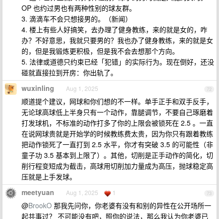
OP 也约过男也有两种性别的球友群。
3. 滴滴车不会只想接男的。（新闻）
4. 楼上有些人好搞笑，去办理了健身教练，来的就是女的，咋
办？不好意思，我就只要男的？我也办了健身教练，来的就是女
的，但是我锻炼更积极，但是我不会去想那个方向。
5. 法律或道德只约束已经「犯错」的实际行为。现在倒好，还没
碰就直接拉到开房：你出轨了。
wuxinling
Aug 1, 2025
72
顺道提个建议，网球和你们想的不一样。单手正手和双手反手，
无论球高球低上半身只有一个动作，靠腿调节，不要自己琢磨着
打发球机，不标准的动作打多了你的上限会被锁死在 2.5 。一直
在说网球贵就是开始学的时候教练费太贵，因为你只有跟着教练
把动作锁死了一直打到 2.5 水平，你才有突破 3.5 的可能性（非
童子功 3.5 基本到上限了）。其他，切削是正手动作的简化，切
削行程变短成为截击，高球用切削加力量成为高压，抛球稳定高
压就是上手发球。
meetyuan
Aug 1, 2025
1
73
@
BrookO
那我先问你，你老婆有没有和别的异性在公开场所一
起共事过？ 不可能没有吧，照你的说法，那么我认为你老婆已