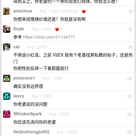
简而言之，你老婆约一个男的出去打网球，你会怎么想？
arischow
Aug 1, 2025 via iPhone
1
7
你想来找情绪价值还是？你就是没有啊
finab
Aug 1, 2025
7
8
参考
https://v2ex.com/t/1134771
cat
Aug 1, 2025
9
不用说小红说，之前 V2EX 就有个老婆找男私教的帖子，还是热
门
你把性别反转一下看那篇就行
pinecone1
Aug 1, 2025
10
确实没有边界感
layxy
Aug 1, 2025
11
你老婆说的没问题
WhiskerSpark
Aug 1, 2025
12
你应该先询问你的老婆
fanjinzhongju952
Aug 1, 2025
13