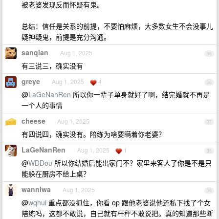
被老婆发现反而怀疑有鬼。
总结：信任是关系的前提，不要怕麻烦，大多数女生不会没事儿
疑神疑鬼，前提是充分沟通。
sanqian
Aug 1, 2025
35
有三说三，确实没有
greye
Aug 1, 2025
4
36
@
LaGeNanRen
所以你一辈子单身就好了啊，结完婚就不再是
一个人的事情
cheese
Aug 1, 2025
37
有四说四，确实没有。陪练为啥要瞒着你老婆？
LaGeNanRen
Aug 1, 2025
1
38
@
WDDou
所以你结婚后能出家门不？家里来客人了你是不是只
能躲在厨房不给上桌？
wanniwa
Aug 1, 2025
39
@
wqhui
重点都没抓住，你看 op 跟他老婆说他还私下找了个女
陪练吗，这都不敢说，自己就有杆秤不敢说把。真的知道那些断