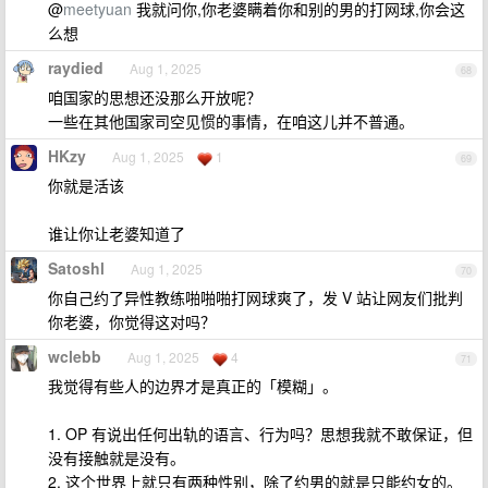
@
meetyuan
我就问你,你老婆瞒着你和别的男的打网球,你会这
么想
raydied
Aug 1, 2025
68
咱国家的思想还没那么开放呢？
一些在其他国家司空见惯的事情，在咱这儿并不普通。
HKzy
Aug 1, 2025
1
69
你就是活该
谁让你让老婆知道了
Satoshl
Aug 1, 2025
70
你自己约了异性教练啪啪啪打网球爽了，发 V 站让网友们批判
你老婆，你觉得这对吗？
wclebb
Aug 1, 2025
4
71
我觉得有些人的边界才是真正的「模糊」。
1. OP 有说出任何出轨的语言、行为吗？思想我就不敢保证，但
没有接触就是没有。
2. 这个世界上就只有两种性别，除了约男的就是只能约女的。