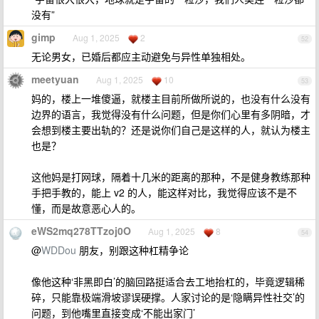
没有”
gimp
Aug 1, 2025
2
52
无论男女，已婚后都应主动避免与异性单独相处。
meetyuan
Aug 1, 2025
10
53
妈的，楼上一堆傻逼，就楼主目前所做所说的，也没有什么没有
边界的语言，我觉得没有什么问题，但是你们心里有多阴暗，才
会想到楼主要出轨的？还是说你们自己是这样的人，就认为楼主
也是？
这他妈是打网球，隔着十几米的距离的那种，不是健身教练那种
手把手教的，能上 v2 的人，能这样对比，我觉得应该不是不
懂，而是故意恶心人的。
eWS2mq278TTzoj0O
Aug 1, 2025
8
54
@
WDDou
朋友，别跟这种杠精争论
像他这种‘非黑即白’的脑回路挺适合去工地抬杠的，毕竟逻辑稀
碎，只能靠极端滑坡谬误硬撑。人家讨论的是‘隐瞒异性社交’的
问题，到他嘴里直接变成‘不能出家门’