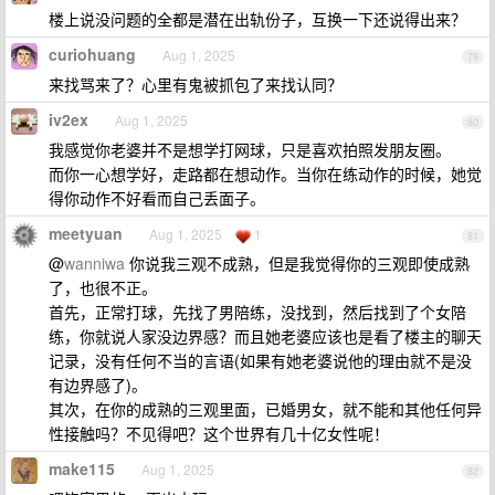
楼上说没问题的全都是潜在出轨份子，互换一下还说得出来？
curiohuang
Aug 1, 2025
79
来找骂来了？心里有鬼被抓包了来找认同？
iv2ex
Aug 1, 2025
80
我感觉你老婆并不是想学打网球，只是喜欢拍照发朋友圈。
而你一心想学好，走路都在想动作。当你在练动作的时候，她觉
得你动作不好看而自己丢面子。
meetyuan
Aug 1, 2025
1
81
@
wanniwa
你说我三观不成熟，但是我觉得你的三观即使成熟
了，也很不正。
首先，正常打球，先找了男陪练，没找到，然后找到了个女陪
练，你就说人家没边界感？而且她老婆应该也是看了楼主的聊天
记录，没有任何不当的言语(如果有她老婆说他的理由就不是没
有边界感了)。
其次，在你的成熟的三观里面，已婚男女，就不能和其他任何异
性接触吗？不见得吧？这个世界有几十亿女性呢！
make115
Aug 1, 2025
82