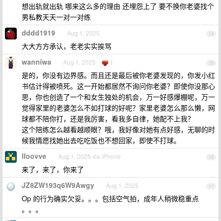
想出轨就出轨 哪来这么多的理由 还埋怨上了 要不换你老婆找个
男私教天天一对一对练
dddd1919
Aug 1, 2025
14
大大方方承认，老老实实挨骂
wanniwa
Aug 1, 2025
1
15
是的，你没有边界感。而且还是最后被你老婆发现的，你发小红
书估计得被喷死。这一开始都居然不询问你老婆？即使你没那心
思，你也创造了一个和女生独处的机会，万一好感爆棚呢，万一
觉得家里的老婆怎么不如打球的好呢？家里老婆怎么那么懒，网
球都不陪你打，还是我厉害，看我多自律，她配不上我？
这个陪练怎么越看越顺眼？哦，我好像对她有点好感，无聊的时
候我情愿找她出去吃吃饭也不想回家，即使不打球。
lloovve
Aug 1, 2025 via iPhone
16
来了，来了，你来了
JZ8ZW193q6W9Awgy
Aug 1, 2025
17
Op 的行为确实欠妥。。。包括空气拍，成年人稍微稳重点
。。。