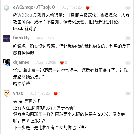
eWS2mq278TTzoj0O
Aug 1, 2025
1
55
@
WDDou
反驳性人格通常：非黑即白极端化、偷换概念、人身
攻击倾向、双标而不自知、情绪化反驳、拒绝建设性讨论，
block 就对了
frankkly
Aug 1, 2025
56
咋说呢，确实没边界感，但让我约教练我也约女的，约男的反而
感觉怪怪的
drjames
Aug 1, 2025
2
57
“会走着走着一边琢磨一边空气挥拍。然后她就更嫌弃了，让我
走路离她远点。”
哈哈哈🤣
yhxx
Aug 1, 2025
4
58
🐢 🐢 是真的多
还有人在那“你的行为上属于出轨”
健身房和网球能一样？网球两个人隔的怕是有 20 米，健身房
呢，有 2 厘米吗？
下一步是不是电梯里有个女的你也不进？