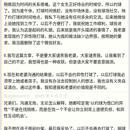
陪练因为时间的关系很难。这个女生正好待业的时候空，所以约球
了。因为是午休，打球时间很赶，没有中场休息，没有球场社交，除
了约打球的时间地点，我私下与她没有任何多余的交流。后来她微信
上说她找到工作了，以后不方便打了，我就祝她工作顺利，球技进
步，我认为这是起码的礼貌。后来就是我开头描述的事情了，我老婆
发现我约了异性陪打球，她认为我的做法缺少边界感，按照她的要
求，我当面删除了这个微信好友。
5.我写这篇文章，不是要大家谴责我老婆，大家谴责我，让我看到了
自己的不足，我觉得也是一种收获。但是请大家不要恶意揣测。
6.现在和老婆沟通的结果是，以后不会约异性打球了，以后打球我必
须带上她或者孩子。我没有办法去控制别人的想法，我也没有义务自
证清白，通过这件事，我知道我和老婆的价值观是不同的。
Supplement 2 · 2025 年 8 月 2 日
兄弟们，沟通无效，无论怎么解释，她都咬定我“以约球为借口约异
性”“不是在找陪练，而是在找一个不会让你立刻背上道德负担，和异
性互动机会”。
我不想在孩子面前吵架。最后我妥协了，以后不会再去打球了。网球