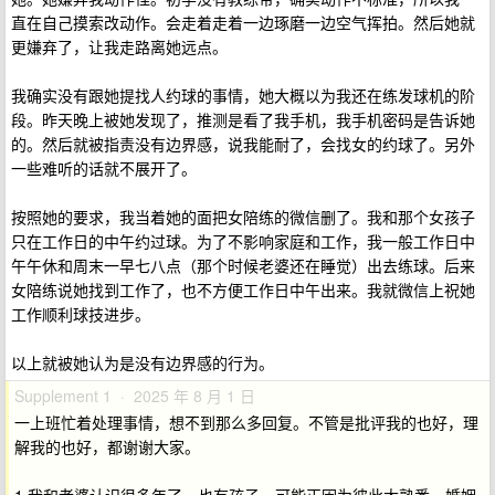
直在自己摸索改动作。会走着走着一边琢磨一边空气挥拍。然后她就
更嫌弃了，让我走路离她远点。
我确实没有跟她提找人约球的事情，她大概以为我还在练发球机的阶
段。昨天晚上被她发现了，推测是看了我手机，我手机密码是告诉她
的。然后就被指责没有边界感，说我能耐了，会找女的约球了。另外
一些难听的话就不展开了。
按照她的要求，我当着她的面把女陪练的微信删了。我和那个女孩子
只在工作日的中午约过球。为了不影响家庭和工作，我一般工作日中
午午休和周末一早七八点（那个时候老婆还在睡觉）出去练球。后来
女陪练说她找到工作了，也不方便工作日中午出来。我就微信上祝她
工作顺利球技进步。
以上就被她认为是没有边界感的行为。
Supplement 1 · 2025 年 8 月 1 日
一上班忙着处理事情，想不到那么多回复。不管是批评我的也好，理
解我的也好，都谢谢大家。