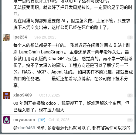
难一点的要设计工作流，可以用 dify 这种可视化的。
无法接受离职，就谈好了把开发周期拉长，一定要给足学习的时
间。
现在阿猫阿狗都知道要做 AI ，但是怎么做，上层不管，只要求
底下人凭空变出来，这样公司已经在死亡的路上了。
lpe234
Sep 29, 2025
19
每个人的想法都是不一样的。 我最近还在闲暇时间去 B 站上刷
刷 LangChain LangGraph 。 主要还是这一两年没咋关注，最
多就用用网页版的 ChatGPT/豆包。 感觉真的，再不学一学就落
伍了。搞不了太深入的算法，工程方向还是可以了解学习一下
的。RAG 、MCP 、Agent 啥的。 如果实在不感兴趣，那就当成
糊口的任务吧。 ---- 最近还想着写点博客，在公司做下技术分
享。
xiao9469
Oct 10, 2025
20
00 年刚开始接触 odoo ，我要裂开了，好难理解这个东西，但
已经入职了，现在压力很大
mryaocom
Oct 10, 2025
OP
21
@
xiao9469
简单, 多看看源代码就可以了, 都有答案你可以抄的