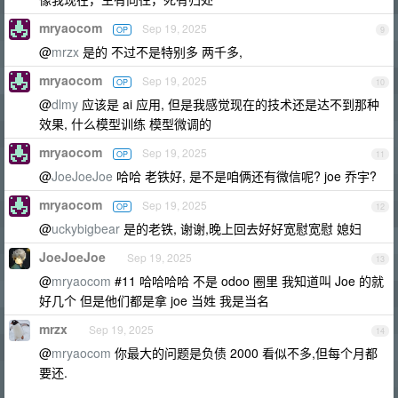
mryaocom
Sep 19, 2025
OP
9
@
mrzx
是的 不过不是特别多 两千多,
mryaocom
Sep 19, 2025
OP
10
@
dlmy
应该是 ai 应用, 但是我感觉现在的技术还是达不到那种
效果, 什么模型训练 模型微调的
mryaocom
Sep 19, 2025
OP
11
@
JoeJoeJoe
哈哈 老铁好, 是不是咱俩还有微信呢? joe 乔宇?
mryaocom
Sep 19, 2025
OP
12
@
uckybigbear
是的老铁, 谢谢,晚上回去好好宽慰宽慰 媳妇
JoeJoeJoe
Sep 19, 2025
13
@
mryaocom
#11 哈哈哈哈 不是 odoo 圈里 我知道叫 Joe 的就
好几个 但是他们都是拿 joe 当姓 我是当名
mrzx
Sep 19, 2025
14
@
mryaocom
你最大的问题是负债 2000 看似不多,但每个月都
要还.