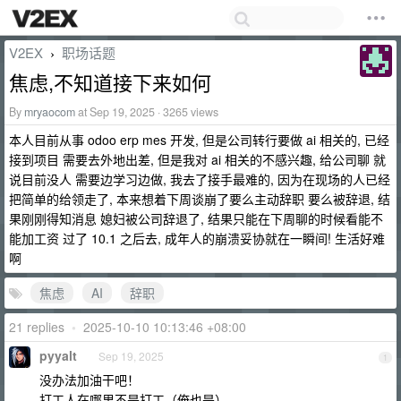
V2EX
职场话题
›
焦虑,不知道接下来如何
By
mryaocom
at Sep 19, 2025 · 3265 views
本人目前从事 odoo erp mes 开发, 但是公司转行要做 ai 相关的, 已经
接到项目 需要去外地出差, 但是我对 ai 相关的不感兴趣, 给公司聊 就
说目前没人 需要边学习边做, 我去了接手最难的, 因为在现场的人已经
把简单的给领走了, 本来想着下周谈崩了要么主动辞职 要么被辞退, 结
果刚刚得知消息 媳妇被公司辞退了, 结果只能在下周聊的时候看能不
能加工资 过了 10.1 之后去, 成年人的崩溃妥协就在一瞬间! 生活好难
啊
焦虑
AI
辞职
21 replies
•
2025-10-10 10:13:46 +08:00
pyyalt
Sep 19, 2025
1
没办法加油干吧！
打工人在哪里不是打工（俺也是）。