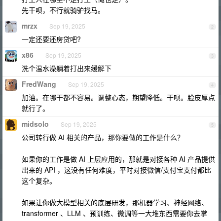
先干呗，不行就骑驴找马。
mrzx
Sep 19, 2025
2
一定还要还房贷吧?
x86
Sep 19, 2025
3
洗个温水澡躺着打出来缓解下
FredWang
Sep 19, 2025
4
加油。在哪干都不容易。调整心态，期望降低。干呗。脸皮厚点
就行了。
midsolo
Sep 19, 2025
5
公司转行做 AI 相关的产品，那你要做的工作是什么？
如果你的工作是做 AI 上层应用的，那就是对接各种 AI 产品提供
出来的 API ，这没有任何难度，平时对接微信/支付宝支付都比
这个复杂。
如果让你做大模型相关的底层研发，那机器学习、神经网络、
transformer 、LLM 、预训练、微调等一大堆东西需要你去掌