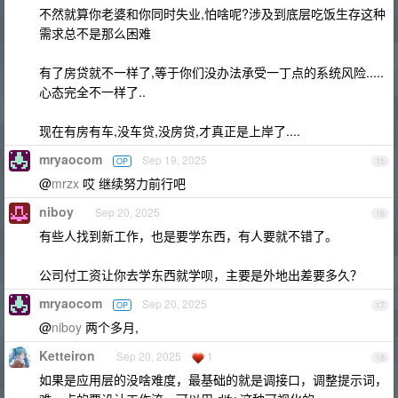
不然就算你老婆和你同时失业,怕啥呢?涉及到底层吃饭生存这种
需求总不是那么困难
有了房贷就不一样了,等于你们没办法承受一丁点的系统风险.....
心态完全不一样了..
现在有房有车,没车贷,没房贷,才真正是上岸了....
mryaocom
Sep 19, 2025
OP
15
@
mrzx
哎 继续努力前行吧
niboy
Sep 20, 2025
16
有些人找到新工作，也是要学东西，有人要就不错了。
公司付工资让你去学东西就学呗，主要是外地出差要多久？
mryaocom
Sep 20, 2025
OP
17
@
niboy
两个多月,
Ketteiron
Sep 20, 2025
1
18
如果是应用层的没啥难度，最基础的就是调接口，调整提示词，