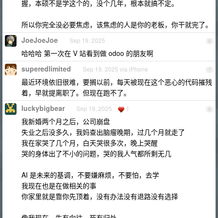
握，本硕不是学这个的，没个几年，根本就搞不定。
所以你完全没必要焦虑，该焦虑的人是你的老板，你干就完了。
JoeJoeJoe
Sep 19, 2025
6
哈哈哈 第一次在 V 站看到做 odoo 的朋友啊
superedlimited
Sep 19, 2025 via iPhone
7
最近环境依旧很难，要搁以前，每天被现在这个恶心的代码摧残
着，早就提离职了。但现在跑不了。
luckybigbear
Sep 19, 2025
1
8
我新婚两个月之后，公司崩盘
失业之后没多久，我妈查出脑瘤晚期，过几个月就走了
我在家哭了几个月，白天哭很多次，晚上哭醒
哭的身体出了不小的问题，哭的我人气都所剩无几
AI 是未来的基调，不要嫌麻烦，不要怕，去学
我现在也是在做相关的事
你家里就是靠你先顶着，没有办法没有退路没有选择
像我现在，生有向往，死有归处