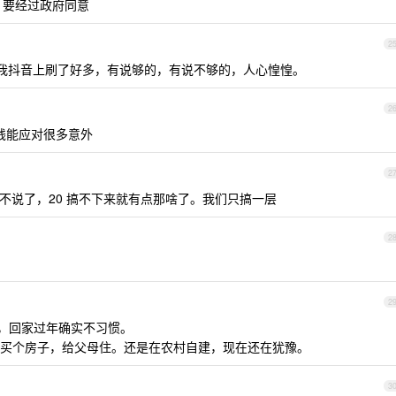
，要经过政府同意
2
，我抖音上刷了好多，有说够的，有说不够的，人心惶惶。
2
钱能应对很多意外
2
不说了，20 搞不下来就有点那啥了。我们只搞一层
2
2
了，回家过年确实不习惯。
买个房子，给父母住。还是在农村自建，现在还在犹豫。
3