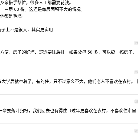
乡亲搭手帮忙，很多人工都需要花钱。
5 ， 三层 60 得。这还是每层面积不大的情况。
他都是毛坯。
了面子上不是很大，其实更实用
2
方便，房子的好坏、舒适要往后排。如果父母 50 多，可以搞一搞房子，
2
年考大学后就空着了，有的住，只不过意义不大，他们老人不喜欢在农村。
2
老一辈要落叶归根，我们回去也有得住（过年更喜欢在农村，不喜欢住市里
2