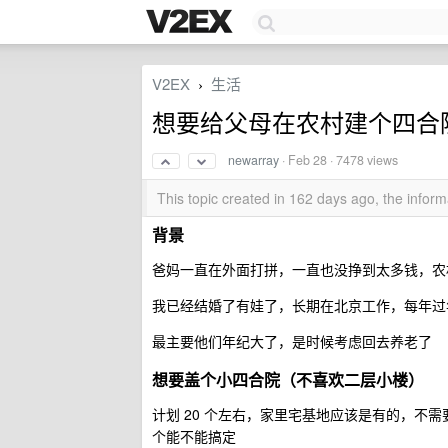
V2EX
生活
›
想要给父母在农村建个四合院
newarray
·
Feb 28
· 7478 views
This topic created in 162 days ago, the info
背景
爸妈一直在外面打拼，一直也没挣到太多钱，农
我已经结婚了有娃了，长期在北京工作，每年过
最主要他们年纪大了，是时候考虑回去养老了
想要盖个小四合院（不喜欢二层小楼）
计划 20 个左右，家里宅基地应该是有的，不
个能不能搞定