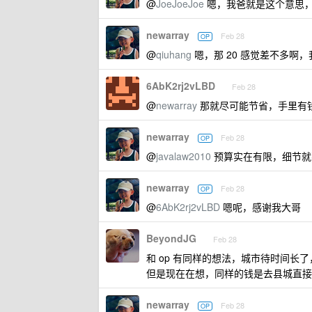
@
JoeJoeJoe
嗯，我爸就是这个意思
newarray
Feb 28
OP
@
qiuhang
嗯，那 20 感觉差不多啊
6AbK2rj2vLBD
Feb 28
@
newarray
那就尽可能节省，手里有
newarray
Feb 28
OP
@
javalaw2010
预算实在有限，细节就
newarray
Feb 28
OP
@
6AbK2rj2vLBD
嗯呢，感谢我大哥
BeyondJG
Feb 28
和 op 有同样的想法，城市待时间长
但是现在在想，同样的钱是去县城直接
newarray
Feb 28
OP