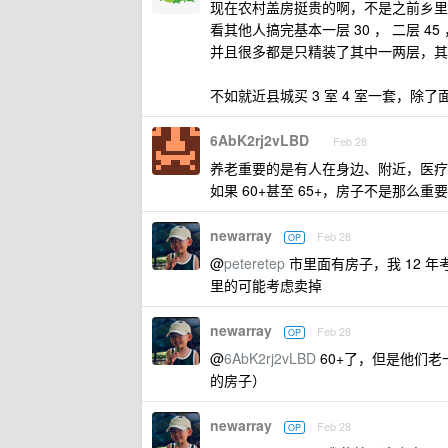
现在农村盖房挺贵的啊，不是之前乡里
看其他人搞完基本一层 30 ， 二层 4
并且很多都是只精装了其中一两层，其
不如就近县城买 3 室 4 室一套，除
6AbK2rj2vLBD
Feb 28
养老重要的是有人在身边、附近，医疗
如果 60+甚至 65+，房子不是那么重要
newarray
Feb 28
OP
@
peteretep
市里面有房子，我 12 
里的可能考虑卖掉
newarray
Feb 28
OP
@
6AbK2rj2vLBD
60+了，但是他们
的房子）
newarray
Feb 28
OP