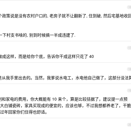
1
个政策说是没有农村户口的, 老房子就不让翻新了, 住到破, 然后宅基地收
一下村支书啥的, 别到时候搞一半成违建了.
1
你做成这样，而是给你个底，告诉你干成这样只花了 40
1
，钱都是从我手里出去的。当然，我爹说水电工，水电他自己做了，这部分没法
1
制和家电的费用，你大概能有 10 来个，算是比较拮据了，建议提一点预
大白铺瓷砖，家具买现成的便宜的，应该也够，不过我想都养老了，干脆
过年回家你们住得也舒适。
2