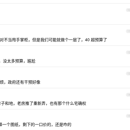
1
1
对不当甩手掌柜，但是我们可能就做个一层了，40 超预算了
1
，没太多预算，尴尬
1
挺麻烦，政府还有干预好像
1
房子和地，老房推了重新弄，也有那个什么宅确权
1
择一个图纸，剩下的一口价的，还是咋的