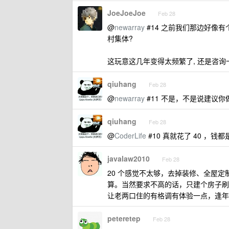
JoeJoeJoe
Feb 28
@
newarray
#14 之前我们那边好像有
村集体?
这玩意这几年变得太频繁了, 还是咨询
qiuhang
Feb 28
@
newarray
#11 不是，不是说建议
qiuhang
Feb 28
@
CoderLife
#10 真就花了 40 
javalaw2010
Feb 28
20 个感觉不太够，去掉装修、全屋定
算。当然要求不高的话，只建个房子刷
让老两口住的有格调有体验一点，逢年
peteretep
Feb 28