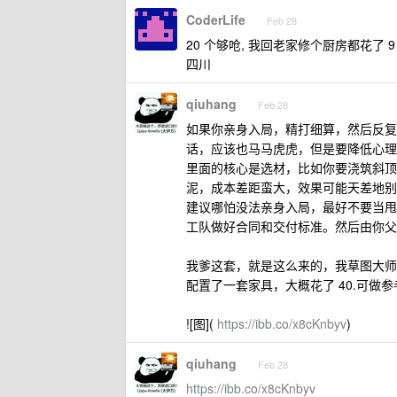
CoderLife
Feb 28
20 个够呛, 我回老家修个厨房都花了 9 
四川
qiuhang
Feb 28
如果你亲身入局，精打细算，然后反复
话，应该也马马虎虎，但是要降低心理
里面的核心是选材，比如你要浇筑斜顶
泥，成本差距蛮大，效果可能天差地别
建议哪怕没法亲身入局，最好不要当甩
工队做好合同和交付标准。然后由你父
我爹这套，就是这么来的，我草图大师
配置了一套家具，大概花了 40.可做参
![图](
https://ibb.co/x8cKnbyv
)
qiuhang
Feb 28
https://ibb.co/x8cKnbyv