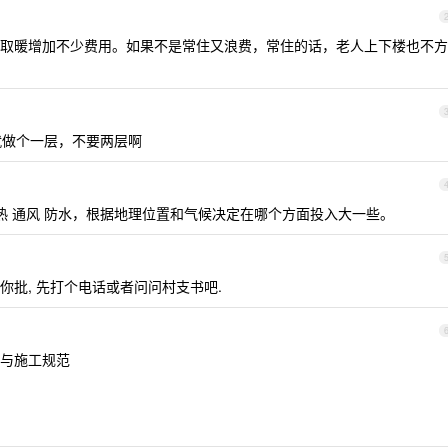
取暖增加不少费用。如果不是常住又浪费，常住的话，老人上下楼也不方
 就做个一层，不要两层啊
热 通风 防水，根据地理位置和气候决定在哪个方面投入大一些。
批, 先打个电话或者问问村支书吧.
与施工规范