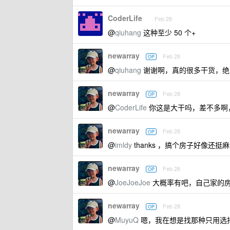
CoderLife
Feb 28
@
qiuhang
这种至少 50 个+
newarray
Feb 28
OP
@
qiuhang
谢谢啊，真的很多干货，绝
newarray
Feb 28
OP
@
CoderLife
你这是大干吗，差不多啊
newarray
Feb 28
OP
@
imldy
thanks ，搞个房子好像还
newarray
Feb 28
OP
@
JoeJoeJoe
大概率有吧，自己家的
newarray
Feb 28
OP
@
MuyuQ
嗯，我在想是找那种只用选