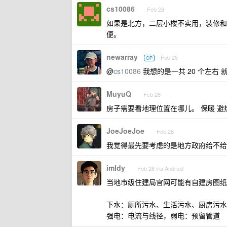
cs10086
Feb 28
如果是北方，二层小楼不实用，装修和
便。
newarray
Feb 28
OP
@
cs10086
我想的是一共 20 个左右
MuyuQ
Feb 28
房子需要看地理位置在哪儿。 保暖 避
JoeJoeJoe
Feb 28
我觉得最先要考虑的是地方政府给不给你
imldy
Feb 28 via Android
当地市级住建局官网可能有自建房图纸
下水：厕所污水、生活污水、厨房污水
强电：电流与线径，弱电：预留管道