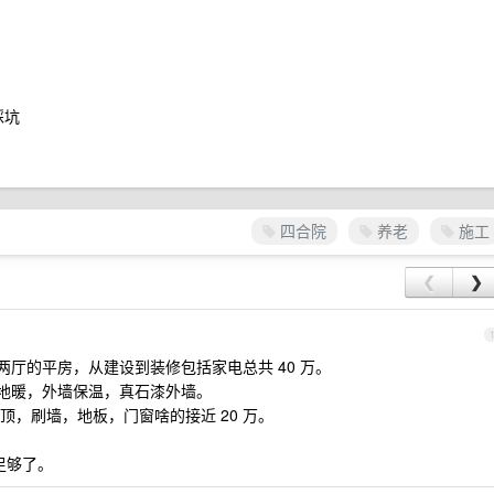
踩坑
四合院
养老
施工
❮
❯
 2 卫两厅的平房，从建设到装修包括家电总共 40 万。
，地暖，外墙保温，真石漆外墙。
，刷墙，地板，门窗啥的接近 20 万。
足够了。