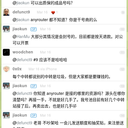
@
jiaokun
可以出质保的成品号吗？
defunct9
Mar 16
1
9
@
jiaokun
anyrouter 都不知道？你是干号商的么
jiaokun
Mar 16
OP
10
@
HanMu
大部分其情况是会封号的，目前都是按天退款。对公
可以开票
woodchen
Mar 16
11
@
defunct9
#9 应该不是哈哈哈
0x0x
Mar 16 via iPhone
12
每个中转都说别的中转是垃圾，但是大家都是要赚钱的。
jiaokun
Mar 16
OP
13
@
defunct9
你知道 anyrouter 是接的哪里的资源吗？源头在哪你
清楚吗？再接一手，不就是好几手了。我号池目前有好几个中转
站接了后，再卖出去，也是好几手🤣
jiaokun
Mar 16
OP
14
@
defunct9
老哥 不吵架哈 一会儿发送额度和抽奖贴，来注册送