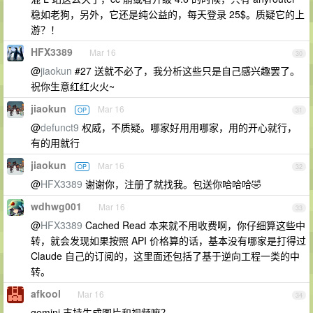
稳如老狗，另外，它还是纯公益的，每天登录 25$。质疑它的上
游？！
HFX3389
Mar 16
30
@
jiaokun
#27 送就不必了，我分析这些只是自己感兴趣罢了。
祝你生意红红火火~
jiaokun
Mar 16
OP
31
@
defunct9
权威，不质疑。哪家好用用哪家，用的开心就行，
有的用就行
jiaokun
Mar 16
OP
32
@
HFX3389
谢谢你，注册了就找我。包送你哈哈哈🤣
wdhwg001
Mar 16
33
@
HFX3389
Cached Read 本来就不用收费啊，你仔细算这些中
转，就会发现如果按照 API 价格算的话，基本没有哪家是打得过
Claude 自己的订阅的，这里面还包括了基于逆向工程一类的中
转。
afkool
Mar 16
34
gemini 支持生成图片和视频嘛？