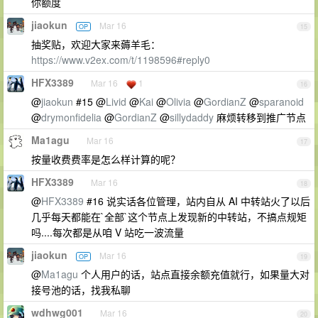
你额度
jiaokun
Mar 16
OP
15
抽奖贴，欢迎大家来薅羊毛：
https://www.v2ex.com/t/1198596#reply0
HFX3389
Mar 16
1
16
@
jiaokun
#15 @
Livid
@
Kai
@
Olivia
@
GordianZ
@
sparanoid
@
drymonfidelia
@
GordianZ
@
sillydaddy
麻烦转移到推广节点
Ma1agu
Mar 16
17
按量收费费率是怎么样计算的呢？
HFX3389
Mar 16
18
@
HFX3389
#16 说实话各位管理，站内自从 AI 中转站火了以后
几乎每天都能在`全部`这个节点上发现新的中转站，不搞点规矩
吗....每次都是从咱 V 站吃一波流量
jiaokun
Mar 16
OP
19
@
Ma1agu
个人用户的话，站点直接余额充值就行，如果量大对
接号池的话，找我私聊
wdhwg001
Mar 16
20