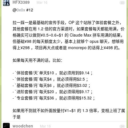
HFX3389
Mar 16
23
@
0x0x
#12
拉一踩一是最基础的宣传手段，OP 这个站除了体验套餐之外，
其他套餐在用 1.2 倍的官方渠道时，如果套餐每天都能用满，价
格确实可以做到¥0.5~0.6=$1 的 Claude Max 拼车用满的结果，
但基础¥98 的每天额度太少，基本上就够个 opus 聊天，想够用
得上¥298 ，项目再大点或者是 monorepo 的话得上¥498 的。
如果每天用不满的话，比如：
- `体验套餐/天`单天$10 ，就必须用到$9.14 ；
- `体验套餐/周`每天$4 ，就必须得用$2.5 ；
- `基础套餐/月`每天$6 ，就必须得用$3.02 ；
- `进阶套餐/月`每天$20 ，就必须得用$9.17 ；
- `专业套餐/月`每天$36 ，就必须得用$15.32 ；
如果用不到就不如外面按量付¥1=$1 的 1.3 倍率，变相上班了属
于是
woodchen
Mar 16
24