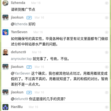
lizhenda
Mar 16
2
请转到推广节点
jiaokun
Mar 16
OP
3
@
lizhenda
好的
YanSeven
Mar 16
4
如何确保号的真实性，毕竟各种帖子甚至有论文里面都专门做综
述分析中转站掺水严重的问题。
defunct9
Mar 16
5
anyrouter.top
就完事了，号商，不信。
jiaokun
Mar 16
OP
6
@
YanSeven
这个确实，我也被其他站点坑过，用着用着就变成
假的了。不过真不真的，用着就知道了，真的和假的对比，智商
差别不是一点点大。
jiaokun
Mar 16
OP
7
@
defunct9
你这是接的几手的资源？
HanMu
Mar 16
8