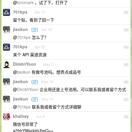
@
tommark
，试了下，打开了
701kps
Apr 19
42
留个贴，看到了回一下
jiaokun
Apr 19
OP
43
@
701kps
怎么了？
701kps
Apr 20
44
来个 API 渠道资源
DimitriYoon
May 7
45
@
jiaokun
有做号池吗。想弄点成品号
jiaokun
May 14
OP
46
@
DimitriYoon
企业用还是上号池用。可以联系我或者留个方式
jiaokun
May 14
OP
47
@
701kps
联系我或者留个方式详细聊
khaliray
Jun 9
48
微信号异常了
a2hhYWxpbHJheQ==