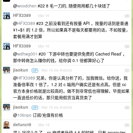
@
woodchen
#22 8 毛一刀的, 随便用用都几十块钱了
HFX3389
Mar 16
25
@
HFX3389
#23 之前没看到还有按量 API ，按量的话到是普通
¥1=$1 的 1.2 倍，所以如果真不是每天都要用的话，不如按量，
套餐用满才划算
HFX3389
Mar 16
26
@
wdhwg001
#20 `下游中转也要提供免费的 Cached Read`，
那中转商怎么赚你的钱，给你调 0.1 倍都算好心了
jiaokun
Mar 16 via Android
OP
27
@
HFX3389
兄弟，你是认真分析了的，加我微信。给你送，我
准备倍率改 1 倍了，1.2 对 c 端用户确实还是有点高。但是 cc
官方本身价格就是比较高的，做不到非常低也得理解，毕竟如果
一直追低价的话，那只能用假货当真货卖了
jiaokun
Mar 16 via Android
OP
28
@
106npo
订阅/充值有价格
defunct9
Mar 16
29
混 L 站这么久了，cc 崩或者升级 4.6 的时候，只有 anyrouter