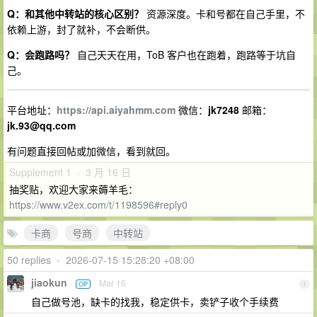
Q：和其他中转站的核心区别？
资源深度。卡和号都在自己手里，不
依赖上游，封了就补，不会断供。
Q：会跑路吗？
自己天天在用，ToB 客户也在跑着，跑路等于坑自
己。
平台地址：
https://api.aiyahmm.com
微信：
jk7248
邮箱：
jk.93@qq.com
有问题直接回帖或加微信，看到就回。
Supplement 1 · 3 月 16 日
抽奖贴，欢迎大家来薅羊毛：
https://www.v2ex.com/t/1198596#reply0
卡商
号商
中转站
50 replies
•
2026-07-15 15:28:20 +08:00
jiaokun
Mar 16
OP
1
自己做号池，缺卡的找我，稳定供卡，卖铲子收个手续费