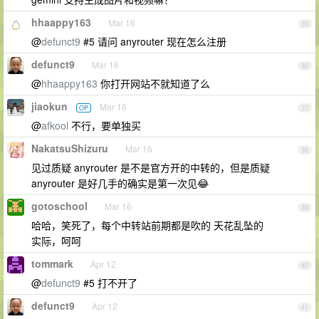
hhaappy163
Mar 16
35
@
defunct9
#5 请问 anyrouter 现在怎么注册
defunct9
Mar 16
36
@
hhaappy163
你打开网站不就知道了么
jiaokun
Mar 16
OP
37
@
afkool
不行，要单独买
NakatsuShizuru
Mar 16
38
见过质疑 anyrouter 是不是官方开的中转的，但是质疑
anyrouter 是好几手的确实是第一次见😂
gotoschool
Mar 16
39
哈哈，笑死了，每个中转站前期都是吹的 天花乱坠的
实际，呵呵
tommark
Apr 12
40
@
defunct9
#5 打不开了
defunct9
Apr 12
41