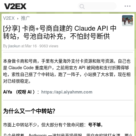
V2EX
推广
›
[分享] 卡商+号商自建的 Claude API 中
转站，号池自动补充，不怕封号断供
By
jiaokun
at Mar 16 · 9063 views
本身做卡商和号商，手里有大量海外支付卡资源和账号资源。自己也
是 Claude Code 重度用户，之前用官方 API 被网络和支付折腾得够
呛，索性自己搭了个中转站，跑了一阵子，小站换了大水管，现在相
对已经很稳定。
AiYa （哎呀 AI ）
：
https://api.aiyahmm.com
为什么又一个中转站？
市面上中转站不少，但大部分有个致命问题：
号不够
。
几个号撑着，Anthropic 一波封号直接停服，用户充的钱打水漂。要么