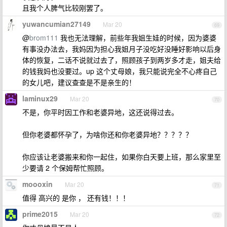
且我个人脾气比较刚罢了。
yuwancumian27149
Mar 20
69
@
brom111
我也无法理解，前些年我姐生娃的时候，因为婆婆
有事没办法去，我妈因为担心我姐月子没吃好没睡好影响以后身
体的恢复，二话不说就过去了，照顾孩子到两岁多才走，姐夫给
的钱我妈也没要过。up 这个丈母娘，我只能说完全不心疼自己
的女儿吧，建议查查是不是亲生的！
laminux29
Mar 20
70
不是，你平时因工作和老婆异地，这还说得过去。
但你老婆都怀孕了，为啥你还和你老婆异地？？？？？
你应该让老婆搬来和你一起住，如果你白天要上班，那么家里至
少要请 2 个保姆帮忙照顾。
moooxin
Mar 20
71
值得 高兴的 是你 ， 还有钱！！！
prime2015
Mar 20
72