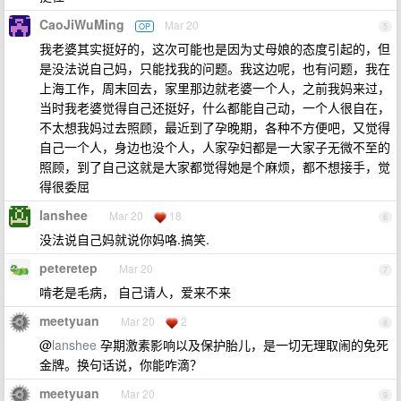
CaoJiWuMing
Mar 20
OP
5
我老婆其实挺好的，这次可能也是因为丈母娘的态度引起的，但
是没法说自己妈，只能找我的问题。我这边呢，也有问题，我在
上海工作，周末回去，家里那边就老婆一个人，之前我妈来过，
当时我老婆觉得自己还挺好，什么都能自己动，一个人很自在，
不太想我妈过去照顾，最近到了孕晚期，各种不方便吧，又觉得
自己一个人，身边也没个人，人家孕妇都是一大家子无微不至的
照顾，到了自己这就是大家都觉得她是个麻烦，都不想接手，觉
得很委屈
lanshee
Mar 20
18
6
没法说自己妈就说你妈咯.搞笑.
peteretep
Mar 20
7
啃老是毛病， 自己请人，爱来不来
meetyuan
Mar 20
2
8
@
lanshee
孕期激素影响以及保护胎儿，是一切无理取闹的免死
金牌。换句话说，你能咋滴？
meetyuan
Mar 20
9