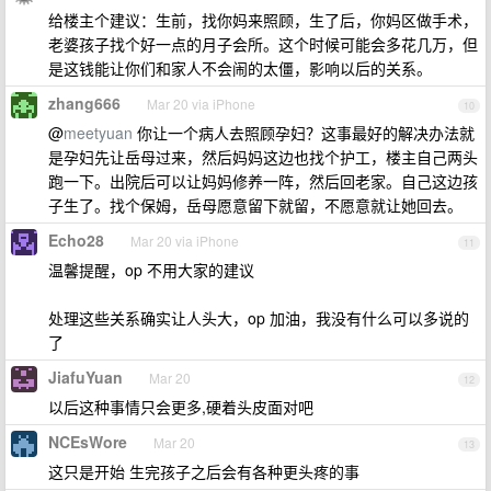
给楼主个建议：生前，找你妈来照顾，生了后，你妈区做手术，
老婆孩子找个好一点的月子会所。这个时候可能会多花几万，但
是这钱能让你们和家人不会闹的太僵，影响以后的关系。
zhang666
Mar 20 via iPhone
10
@
meetyuan
你让一个病人去照顾孕妇？这事最好的解决办法就
是孕妇先让岳母过来，然后妈妈这边也找个护工，楼主自己两头
跑一下。出院后可以让妈妈修养一阵，然后回老家。自己这边孩
子生了。找个保姆，岳母愿意留下就留，不愿意就让她回去。
Echo28
Mar 20 via iPhone
11
温馨提醒，op 不用大家的建议
处理这些关系确实让人头大，op 加油，我没有什么可以多说的
了
JiafuYuan
Mar 20
12
以后这种事情只会更多,硬着头皮面对吧
NCEsWore
Mar 20
13
这只是开始 生完孩子之后会有各种更头疼的事