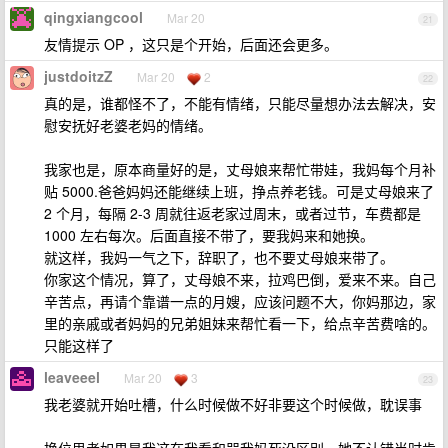
qingxiangcool
Mar 20
21
友情提示 OP ，这只是个开始，后面还会更多。
justdoitzZ
Mar 20
2
22
真的是，谁都怪不了，不能有情绪，只能尽量想办法去解决，安
慰安抚好老婆老妈的情绪。
我家也是，原本商量好的是，丈母娘来帮忙带娃，我妈每个月补
贴 5000.爸爸妈妈还能继续上班，挣点养老钱。可是丈母娘来了
2 个月，每隔 2-3 周就往返老家过周末，或者过节，车费都是
1000 左右每次。后面直接不带了，要我妈来和她换。
就这样，我妈一气之下，辞职了，也不要丈母娘来带了。
你家这个情况，算了，丈母娘不来，拉鸡巴倒，爱来不来。自己
辛苦点，再请个靠谱一点的月嫂，应该问题不大，你妈那边，家
里的亲戚或者妈妈的兄弟姐妹来帮忙看一下，给点辛苦费啥的。
只能这样了
leaveeel
Mar 20
3
23
我老婆就开始吐槽，什么时候做不好非要这个时候做，耽误事