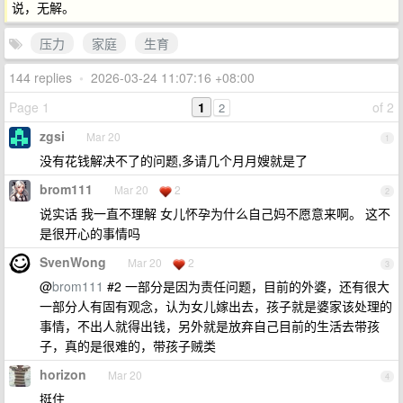
说，无解。
压力
家庭
生育
144 replies
•
2026-03-24 11:07:16 +08:00
Page 1
1
of 2
2
zgsi
Mar 20
1
没有花钱解决不了的问题,多请几个月月嫂就是了
brom111
Mar 20
2
2
说实话 我一直不理解 女儿怀孕为什么自己妈不愿意来啊。 这不
是很开心的事情吗
SvenWong
Mar 20
2
3
@
brom111
#2 一部分是因为责任问题，目前的外婆，还有很大
一部分人有固有观念，认为女儿嫁出去，孩子就是婆家该处理的
事情，不出人就得出钱，另外就是放弃自己目前的生活去带孩
子，真的是很难的，带孩子贼类
horizon
Mar 20
4
挺住