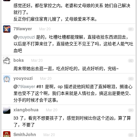
感觉还好。都在掌控之内。老婆和丈母娘的关系 她们自己解决
就行了。
反正你们雇住家育儿嫂了，丈母娘爱来不来。
79lawyer
Mar 20
81
@
youyouzi
是的，吐槽吐槽都能理解，直接收拾东西退回去，
以后是不打算来往了，直接绝交王不见王了吗，这给老人能气吐
血吧
boks
Mar 20
82
周末带她出去逛一逛，吃点好吃的，说点好听的，完结~
youyouzi
Mar 20
83
@
79lawyer
#81 是啊，op 描述说他妈知道了直掉眼泪，搁谁心
里也受不了这个啊，我们本来就是人情社会，搞这出是要绝交、
分手的时候才会干这事。
xiangbohua
Mar 20
84
33 了，看完不想要孩子了，感觉到时候比你这个还凶，算了算
了，不要了
SmithJohn
Mar 20
85