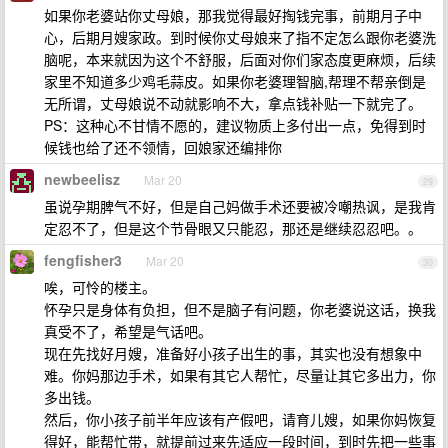
如果你老婆站你丈母娘，那我觉得最好掏钱完事，前期月子中
心，后期月嫂家政。到时候你丈母娘来了指不定怎么跟你老婆洗
脑呢，本来就因为这个不舒服，后面对你们家态度更麻烦，后续
家里不知道多少鸡毛蒜皮。如果你老婆理智脑,帮理不帮亲倒是
无所谓，丈母娘说不动就影响不大，拿点钱补贴一下就完了。
PS：这种心不甘情不愿的，建议物质上多付出一点，免得到时
候钱也给了还不领情，回娘家还编排你
newbeelisz
Mar 20
29
虽说孕期脾气不好，但是自己妈做手术还要被冷嘲热讽，是我肯
定忍不了，但是这个节骨眼又只能忍，那还是继续忍忍吧。。
fengfisher3
Mar 20
30
唉，可怜的楼主。
怀孕只是身体有负担，但不是脑子有问题，你老婆说这话，换我
真受不了，希望是气话吧。
现在先找好月嫂，准备好小孩子出生的事，其实也没有想象中
难。你妈那边手术，如果有其它人帮忙，尽量让其它多出力，你
多出钱。
然后，你小孩子前半年应该有产假吧，请育儿嫂，如果你妈恢复
得好，能帮忙带，就提前过来先适应一段时间，到时先把一些事