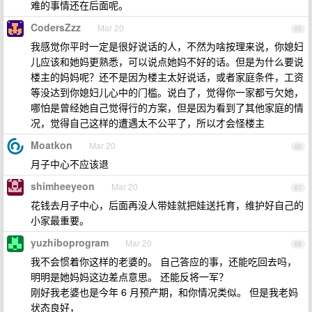
难的事情还在后面呢。
CodersZzz
Mar 20
65
我感觉你平时一定是很好说话的人，不然为啥按理来说，你媳妇
儿应该和她妈更熟悉，可以说点她妈不好的话。但是为什么要说
楼主的妈妈呢？还不是因为楼主太好说话，或者家庭条件，工资
等没达到你媳妇儿心中的门槛。说白了，觉得你一家都亏欠她，
哪怕是曾经她自己觉得行的方案，但是因为看到了其他家庭的情
况，觉得自己这样的遭遇太不公平了，所以才会怪楼主
Moatkon
Mar 20
66
月子中心不应该退
shimheeyeon
Mar 20
67
花钱去月子中心，后面再没人带娃就把娃送托育，维护好自己的
小家最重要。
yuzhiboprogram
Mar 20
68
我不会惯着你这样的老婆的。 自己答应的事，还能吃回去吗，
明明是她妈妈这边差点意思。 还能反将一军？
刚好我老婆也是今年 6 月预产期，和你情况类似。 但是我老妈
状态良好，