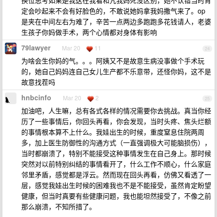
换位思考如果是我这在我看和咒我妈死没区别，她不认错当时肯
定会吵起来不会有好脸色的，不敢说她妈拿我妈撒气来了。op
是夹在中间左右为难了，辛苦一点两边多跑跑多花钱请人，老婆
生孩子你妈做手术，两个心情都对身体有影响
79lawyer
Mar 20
11
24
为啥会生你妈的气。。。阿姨又不是故意生病没事做个手术玩
的，她自己妈妈连自己女儿生产都不乐意带，还怪你妈，这不是
故意找茬吗
hnbcinfo
Mar 20
2
25
加油吧，人生嘛，总有各式各样的情况需要你去挑战。真当你经
历了一些事情后，你回头再看，你会发现，当时头疼、焦头烂额
的事情根本算不上什么。我娃出生的时候，重度窒息住院两周
多，加上医生防御性的沟通方式（一直强调极大可能脑损伤），
当时都崩溃了，特别不能接受这种事情发生在自己身上。那时候
突然对以前特别纠结的事情看开了，什么工作不顺心，什么家庭
邻里矛盾，感觉都是浮云。然而现在回头再看，仿佛又看透了一
层，感觉我娃出生时候的困难我也不是不能接受，虽然肯定盼望
健康，但当时真要有些健康问题，我也能坦然接受了，不像之前
那么崩溃，不知所措了。