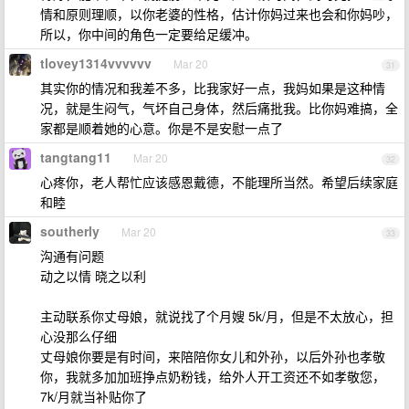
情和原则理顺，以你老婆的性格，估计你妈过来也会和你妈吵，
所以，你中间的角色一定要给足缓冲。
tlovey1314vvvvvv
Mar 20
31
其实你的情况和我差不多，比我家好一点，我妈如果是这种情
况，就是生闷气，气坏自己身体，然后痛批我。比你妈难搞，全
家都是顺着她的心意。你是不是安慰一点了
tangtang11
Mar 20
32
心疼你，老人帮忙应该感恩戴德，不能理所当然。希望后续家庭
和睦
southerly
Mar 20
33
沟通有问题
动之以情 晓之以利
主动联系你丈母娘，就说找了个月嫂 5k/月，但是不太放心，担
心没那么仔细
丈母娘你要是有时间，来陪陪你女儿和外孙，以后外孙也孝敬
你，我就多加加班挣点奶粉钱，给外人开工资还不如孝敬您，
7k/月就当补贴你了