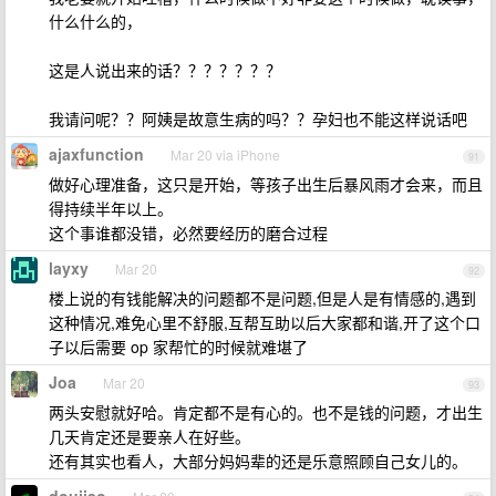
什么什么的，
这是人说出来的话？？？？？？？
我请问呢？？阿姨是故意生病的吗？？孕妇也不能这样说话吧
ajaxfunction
Mar 20 via iPhone
91
做好心理准备，这只是开始，等孩子出生后暴风雨才会来，而且
得持续半年以上。
这个事谁都没错，必然要经历的磨合过程
layxy
Mar 20
92
楼上说的有钱能解决的问题都不是问题,但是人是有情感的,遇到
这种情况,难免心里不舒服,互帮互助以后大家都和谐,开了这个口
子以后需要 op 家帮忙的时候就难堪了
Joa
Mar 20
93
两头安慰就好哈。肯定都不是有心的。也不是钱的问题，才出生
几天肯定还是要亲人在好些。
还有其实也看人，大部分妈妈辈的还是乐意照顾自己女儿的。