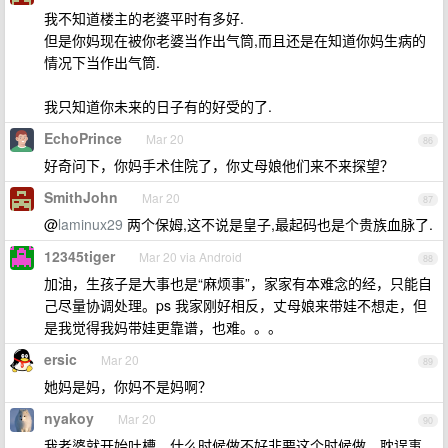
我不知道楼主的老婆平时有多好.
但是你妈现在被你老婆当作出气筒,而且还是在知道你妈生病的
情况下当作出气筒.
我只知道你未来的日子有的好受的了.
EchoPrince
Mar 20
86
好奇问下，你妈手术住院了，你丈母娘他们来不来探望？
SmithJohn
Mar 20
87
@
laminux29
两个保姆,这不说是皇子,最起码也是个贵族血脉了.
12345tiger
Mar 20 via Android
88
加油，生孩子是大事也是“麻烦事”，家家有本难念的经，只能自
己尽量协调处理。ps 我家刚好相反，丈母娘来带娃不想走，但
是我觉得我妈带娃更靠谱，也难。。。
ersic
Mar 20
89
她妈是妈，你妈不是妈啊？
nyakoy
Mar 20
90
我老婆就开始吐槽，什么时候做不好非要这个时候做，耽误事，