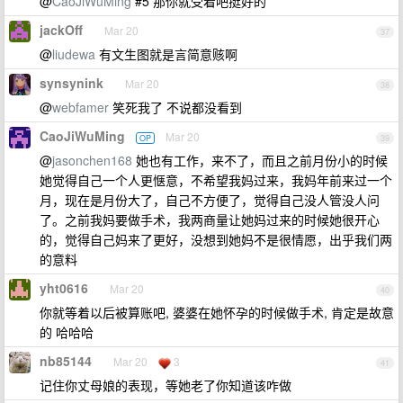
@
CaoJiWuMing
#5 那你就受着吧挺好的
jackOff
Mar 20
37
@
liudewa
有文生图就是言简意赅啊
synsynink
Mar 20
38
@
webfamer
笑死我了 不说都没看到
CaoJiWuMing
Mar 20
OP
39
@
jasonchen168
她也有工作，来不了，而且之前月份小的时候
她觉得自己一个人更惬意，不希望我妈过来，我妈年前来过一个
月，现在是月份大了，自己不方便了，觉得自己没人管没人问
了。之前我妈要做手术，我两商量让她妈过来的时候她很开心
的，觉得自己妈来了更好，没想到她妈不是很情愿，出乎我们两
的意料
yht0616
Mar 20
40
你就等着以后被算账吧, 婆婆在她怀孕的时候做手术, 肯定是故意
的 哈哈哈
nb85144
Mar 20
3
41
记住你丈母娘的表现，等她老了你知道该咋做