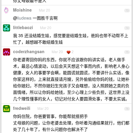
你丈母娘最不是人
Moishine
Mar 20
73
@
liudewa
一图胜千言啊
littlebaozi
Mar 20
74
我 35 还没结婚生娃，感觉要是结婚生娃，爸妈也带不动帮不上
忙了，越想越不敢结婚生娃
coderzhangsan
Mar 20
2
75
你老婆寄回你妈的东西，你就不应该跟你妈讲实话，老人做手
术，最忌心情波动，以后会天天想这个事而内疚，影响老人身心
健康，女人的事要学会瞒，能圆谎就圆谎，不要讲什么实话，像
你家这样的，上来就直接请月嫂，另外偷偷给你妈的钱，让她补
给你媳妇，不然你媳妇生完孩子又会瞎想，没人照顾她之类的负
面情绪，所以让你妈给她钱，至少心理上少些负担，这世界上没
几个理性懂事的女人，切记对付女人要圆滑处事，不要太实诚。
fredweili
Mar 20
76
你妈住院，你爸要管事，你能帮就搭把手
丈母娘的问题，让你老婆去处理，你听着沟通结果就行，他们都
处了几十年了，有什么问题你也解决不了