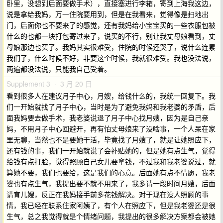
卧里，没想到后面要做手术），直接塞进行李箱，寄到上海我这边，
说是拿给我妈，万一住院要用到，但是在我看来，觉得像是扫地出
门，后面你也不要来了的感觉，还有我妈给小宝宝买的一些衣服包被
什么的也都一块打包寄过来了，说买的不行，别让我丈母娘看到，丈
母娘那边也买了。我妈其实很难受，住院的时候还哭了，说什么连累
我们了，什么时候不好，非要这个时候，我就很难受。我也没法说，
两遍都没法说，只能我自己受着。
Supplement 3 · 3 月 20 日
看到很多人在建议月子中心，月嫂，给钱什么的，我统一回复下。我
们一开始就找了月子中心，当时是为了避免我妈和我老婆的矛盾，后
面我妈要去做手术，我老婆说退了月子中心找月嫂，因为是自己亲
妈，不用月子中心回避开，再有怕丈母娘来了没啥事，一个人呆在家
里无聊，当然也不是要她干活，毕竟找了月嫂了，就是让她照应下，
还有钱的事，我们一开始就说了会补贴她的，但是她有点生气，觉得
给钱有点打脸，觉得照顾自己女儿要拿钱，不过我和我老婆说过，就
算她不要，我们也要给，这是我们的心意。后面她有点不情愿，我老
婆也有点生气，我提出要不就不用来了，我多请一段时间月嫂，后面
请育儿嫂，反正在我妈接手前多花钱解决。对于现在没人照顾的事
情，我已经在联系住家阿姨了，有个人在照应下，但是我老婆还是很
生气，总之我觉得就是个情绪问题，我提出的很多解决方案都会被她