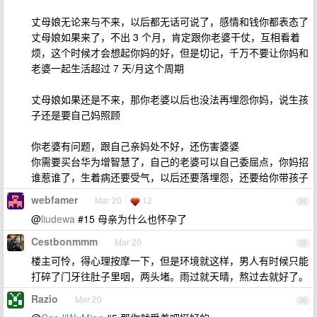
丈母娘无论来与不来，以后都无话可说了，感情和钱你都表态了
丈母娘如果来了，不出 3 个月，肯定跟你老婆干仗，互相看着
烦，这个时候才会想起你妈的好，但是切记，千万不要让你妈和
老婆一起生活超过 7 天/月这个周期
丈母娘如果还是不来，那你老婆以后也没法再埋怨你妈，说生孩
子还是要自己妈照顾
你老婆有问题，跟自己亲妈处不好，还伤害婆婆
你需要买台华为增智慧了，自己的老婆可以自己委屈点，你妈招
谁惹谁了，生着病还要受气，以后还要落埋怨，还要给你带孩子
webfamer
Mar 20
12
34
@
liudewa
#15 母亲为什么也怀孕了
Cestbonmmm
Mar 20
35
楼主可怜，得心理按摩一下，但是环境就这样，男人有时候只能
打碎了门牙往肚子里咽，两头堵。雨过就天晴，熬过去就好了。
Razio
Mar 20
36