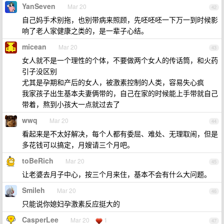
YanSeven
Mar 20
42
自己妈手术别拖，也别带病来照顾，先呸呸呸一下万一到时候影
响了老人家健康之类的，是一辈子心结。
micean
Mar 20
43
女人就不是一个理性的个体，不要做两个女人的传话筒，和火药
引子没区别
尤其是孕期和产后的女人，被激素控制的人类，容易失心疯
我家孩子出生基本夫妻俩带的，自己在家的时候能上手带就自己
带着，熬到小孩大一点就过去了
wwq
Mar 20
44
看起来是不太好解决，每个人都有委屈、难处、无理取闹，但是
多花钱可以搞定，月嫂请三个月吧。
toBeRich
Mar 20
45
让老婆去月子中心，按三个月来住，基本不会有什么大问题。
Smileh
Mar 20
46
只能说你媳妇孕激素反应挺大的
CasperLee
Mar 20
1
47