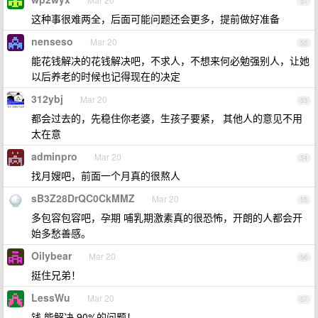
51
这种事很难两全，后面可能问题还会更多，提前做好准备
nenseso
Mar 20
52
能花钱解决的花钱解决吧，不求人，不想来何必勉强别人，让她
以后养老的时候也记得现在的决定
312ybj
Mar 20
53
都会过去的，先稳住你老婆，生孩子要紧， 其他人的意见不用
太在意
adminpro
Mar 20
54
找月嫂吧，前面一个月真的很熬人
sB3Z28DrQC0CkMMZ
Mar 20
55
多包容包容吧，孕期 哺乳期激素真的很恐怖，开朗的人都会开
始多愁善感。
Oilybear
Mar 20
56
挺住兄弟！
LessWu
Mar 20
57
钱 能解决 90%的问题！