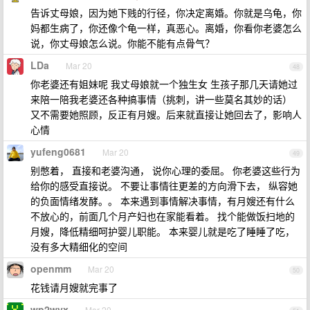
告诉丈母娘，因为她下贱的行径，你决定离婚。你就是乌龟，你
妈都生病了，你还像个龟一样，真恶心。离婚，你看你老婆怎么
说，你丈母娘怎么说。你能不能有点骨气？
LDa
Mar 20
48
你老婆还有姐妹呢 我丈母娘就一个独生女 生孩子那几天请她过
来陪一陪我老婆还各种搞事情（挑刺，讲一些莫名其妙的话）
又不需要她照顾，反正有月嫂。后来就直接让她回去了，影响人
心情
yufeng0681
Mar 20
49
别憋着， 直接和老婆沟通， 说你心理的委屈。 你老婆这些行为
给你的感受直接说。 不要让事情往更差的方向滑下去， 纵容她
的负面情绪发酵。。 本来遇到事情解决事情，有月嫂还有什么
不放心的，前面几个月产妇也在家能看着。 找个能做饭扫地的
月嫂，降低精细呵护婴儿职能。 本来婴儿就是吃了睡睡了吃，
没有多大精细化的空间
openmm
Mar 20
50
花钱请月嫂就完事了
wp2wyx
Mar 20