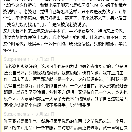
也没你这么样折腾，和我小姨子聊天也是唉声叹气的（小姨子和我老
婆说的）。老婆呢，觉得自己妈怎么这样，只不过是没办法了，让帮
个忙，不情不愿的。我只好提出，那算了，不来就不来了，另外后面
再找育儿嫂再找几个月，但是又被我老婆说了。
这几天我妈也来上海这边做手术了，手术挺复杂的，特地来上海做，
我过去帮忙办住院什么的，我老婆就开始吐槽，什么时候做不好非要
这个时候做，耽误事，什么什么的，我也没法说，只能附和她，毕竟
怀孕了。
Supplement 1 · 3 月 20 日
我老婆其实挺好的，这次可能也是因为丈母娘的态度引起的，但是没
法说自己妈，只能找我的问题。我这边呢，也有问题，我在上海工
作，周末回去，家里那边就老婆一个人，之前我妈来过，当时我老婆
觉得自己还挺好，什么都能自己动，一个人很自在，不太想我妈过去
照顾，最近到了孕晚期，各种不方便吧，又觉得自己一个人，身边也
没个人，人家孕妇都是一大家子无微不至的照顾，到了自己这就是大
家都觉得她是个麻烦，都不想接手，觉得很委屈
Supplement 2 · 3 月 20 日
昨天我老婆很生气，然后把家里我妈的东西（之前我妈来过一个月，
留下的生活用品和一些衣服，当时想着后面还要过来，就一直留在次