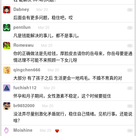
Dabney
Mar 20
58
后面会有更多问题，稳住吧，哎
pentilun
Mar 20
59
凡是钱能解决的事儿，都不是事儿。
Romeswu
Mar 20
60
你的正确做法是先给钱，厚脸皮去请你的岳母来，你岳母要是通
情达理不可能不来照顾一下女儿呀
qingchen666
Mar 20
61
大部分 有了孩子之后 生活更会一地鸡毛。不婚不育真的对
fuchish112
Mar 20
62
怀孕和月子期间，女性激素不稳定，这个时候要挺住
br9852000
Mar 20
63
没法弄尽量别激化矛盾就行，稳住自己情绪。见机行事。还能说
啥？
Moishine
Mar 20
1
64