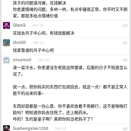
孩子的问题请月嫂，花钱解决
你老婆情绪的问题，多哄一哄，有点牢骚很正常，你平时又不顾
家，那就多给点情绪价值
QlanQ
Mar 20
77
花钱去月子中心呗，有钱就能解决
zhoiiiii
Mar 20
78
找家靠谱的月子中心吧
youyouzi
Mar 20
79
泼一盆冷水，你老婆没生呢就这样摆谱，后面的日子不知道怎么
说了。
就一点，把你妈买的东西打包退回去，就这一点！都不是正常人
能干的出来的事~
东西好孬都是一份心意，你不喜欢收着不用都行，这不是啪啪打
脸吗？明知道你妈去住院了，还上眼药水。
咋的？生的是皇子啊？真把你妈当老妈子了？
liushengxian1230
Mar 20
80