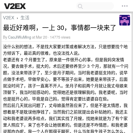
V2EX
生活
›
最近好难啊，一上 30，事情都一块来了
By
CaoJiWuMing
at Mar 20 · 14775 views
没什么别的想法，不是找大家要对策或者解决方法，只是想要找个地
方倾诉下，最近真的很难，也没法找人说。
老婆还有 2 个月要生了，原来是一件很开心的事，但是我妈突发情
况，要去做手术，挺大的，术后还要修养至少 3 个月，那就有一个问
题，没法来带孩子了，至少是月子期间，当时我老婆挺支持的，说早
点做手术吧，早做早安心，要不等孩子出来，她要是来带孩子，后面
就没时间了，孩子一直离不开人。坐月子和前两个月就让我丈母娘来
顶替下，我当时挺感动的，觉得她还是很理解我的。我老婆呢，当时
也是挺开心的，毕竟是自己妈，觉得肯定要比婆婆自在些。
然后前几天就出问题了，丈母娘虽然答应来了，但是不是太情愿，我
想着是不是耽误他挣钱了，当然我们之前就提出会补贴她的，我还主
动和我老婆说再多给点，我们其实找了月嫂，找她来就是为了有个家
里人照应下，来了也不会让她很累的。但是还是不咋情愿，和我老婆
说那咋办呢，我一个人在那得无聊死，什么当年我生孩子怎么怎么，