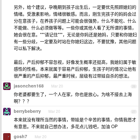
另外，给个建议，孕晚期到孩子出生后，一定要优先照顾媳妇的
情绪。受激素影响，情绪很敏感。而且，刚生完孩子的妈妈会过
分在意孩子，在养孩子问题上可能会很强势，什么不能吃、什么
不能做、什么必须做等等。一些你或其他人看了无所谓的事情，
她会很在意。***请记住***，无论是你妈还是她妈，只要和你媳妇
有一些分歧，一定要及时站在你媳妇这边，不要犹豫，其他问题
可以私下解决。
最后，产后抑郁不容忽视，好像发生概率还挺高，我媳妇属于敏
感性的性格，本来就属于容易产后抑郁，生孩子时的情况让他有
很严重的产后抑郁，最严重时候，层级有过带娃自杀的想法。
jasonchen168
Mar 20
26
你老婆都要生了，一个人在家，你也是放心。为啥不接去上海
啊？？？
berrybeberry
Mar 20
27
本来就没有理所当然的事情，带娃是个辛苦的事情，你情我愿才
有意思。不来就自己想办法，多花点儿钱吧，加油 OP
gosh7
Mar 20
28