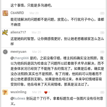
这个事情，只能是多沟通吧。
C64NRD
Mar 20
17
能花钱解决的问题都不是问题，放宽心，不行就月子中心，谁都
不麻烦
alienx717
Mar 20
18
这是她妈的智慧，让你俩感情更好，别让她老想着娘家怎么怎么
样
meetyuan
Mar 20
19
@
zhang666
是的，之前没看仔细，楼主妈妈确实没法照顾，我
以为他妈妈是因为检查出了问题所以赶着做手术早点解决，而不
是身体状况已经到了不能拖下去的情况了。如果是后者，确实是
没办法照顾(其实也不是照顾，有了月嫂，他妈妈可以陪着而不
会让他老婆感到无聊)。如果是他岳母过来，本来孕妇情绪容易
受到印象，他岳母来了天天闹情绪，那真是没法过了。
wuxinling
Mar 20
4
20
@
liudewa
别玩这个了行不，拿着标题生成一张图片没有任何意
义。