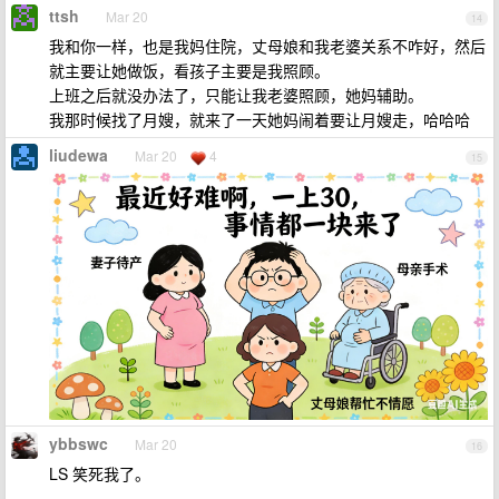
ttsh
Mar 20
14
我和你一样，也是我妈住院，丈母娘和我老婆关系不咋好，然后
就主要让她做饭，看孩子主要是我照顾。
上班之后就没办法了，只能让我老婆照顾，她妈辅助。
我那时候找了月嫂，就来了一天她妈闹着要让月嫂走，哈哈哈
liudewa
Mar 20
4
15
ybbswc
Mar 20
16
LS 笑死我了。