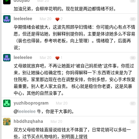
doujiao
Mar 20
94
加油兄弟，会柳岸花明的。现在就是两边都情绪不好。
leeleelee
Mar 20
2
95
孕期情绪会被放大，这波先照顾孕妇情绪：你可能内心有点不情
愿，但还是得站她，别解释别提你妈，主要是体谅她多么不容易
（装也也得装，参考哄老板，向上管理）。情绪稳了，后面再
说；
leeleelee
Mar 20
1
96
丈母娘就放弃吧，不再让她面对“被自己妈拒绝”这件事，你揽过
来，别让她操心给确定性；你妈得解释一下:东西寄过来是为了
住院用，家里那边现在也在调整安排，你别多想，安心手术恢复
最重要。别人老人家太自责。 核心就是稳住你老婆，这是风暴
中心，其他的自然没事了。
yuzhiboprogram
Mar 20
97
@
leeleelee
牛，你是干大事的。
hbddhzqhaha
Mar 20
98
双方父母给带娃直接说给钱太不体面了，日常花销可以多给一
些，过节买点礼物啥的，别明面上提钱