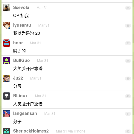
Scevola
Mar 31
35
OP 抽我
lyusantu
Mar 31
36
我以为是汾 20
hoor
Mar 31
37
瞬即的
BullGuo
Mar 31
38
大笑脸开户靠谱
Ju22
Mar 31
39
分母
RLinux
Mar 31
40
大笑脸开户靠谱
langsansan
Mar 31
41
分子
SherlockHolmes2
Mar 31 via iPhone
42