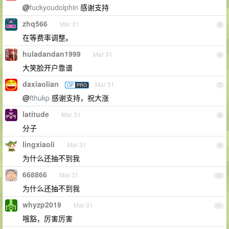
@
fuckyoudolphin
感谢支持
zhq566
Mar 31
5
在等费率调整。
huladandan1999
Mar 31
6
大笑脸开户靠谱
daxiaolian
Mar 31
OP
PRO
7
@
fthukp
感谢支持，祝大涨
latitude
Mar 31
8
分子
lingxiaoli
Mar 31
9
为什么还抽不到我
668866
Mar 31
10
为什么还抽不到我
whyzp2019
Mar 31
11
哦豁，厉害厉害