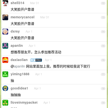
shell314
Mar 31
72
大笑脸开户靠谱
memorycancel
Mar 31
73
大笑脸开户靠谱
dxrsy
Apr 1
74
大笑脸开户靠谱
apanlin
Apr 1
75
想推荐朋友开，怎么参加推荐活动
daxiaolian
Apr 1
OP
PRO
76
@
apanlin
网站里面加上我，推荐的时候给我说下就行
yiming1888
Apr 1
77
抽
goodidea1
Apr 1
78
抽抽抽
lloveinmypacket
Apr 1
79