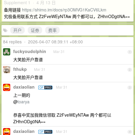
Supplement 1 · 4 月 13 日
备用链接
https://shimo.im/docs/rp3OMVG1KaCV6Lkm
究极备用联系方式 Z2FveWEyNTAw 两个都可以，ZHhnODg0NA==
开户
证券
费率
84 replies
•
2026-04-07 08:39:11 +08:00
fuckyoudolphin
Mar 31
1
大笑脸开户靠谱
fthukp
Mar 31
2
大笑脸开户靠谱
daxiaolian
Mar 31
OP
PRO
3
上一期的
@
toarya
恭喜中奖加我微信领取 Z2FveWEyNTAw 两个都可以
ZHhnODg0NA==
daxiaolian
Mar 31
OP
PRO
4