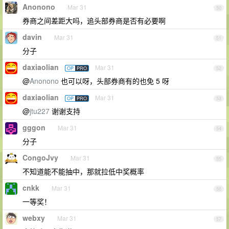
Anonono
Mar 31
50
券商之间差距大吗，追头部券商是否有必要啊
davin
Mar 31
51
分子
daxiaolian
Mar 31
OP
PRO
52
@
Anonono
也可以呀，头部券商有的也免 5 呀
daxiaolian
Mar 31
OP
PRO
53
@
jtu227
谢谢支持
gggon
Mar 31
54
分子
CongoJvy
Mar 31
55
不知道能不能抽中，那就拉低中奖概率
cnkk
Mar 31
56
一等奖！
webxy
Mar 31
57