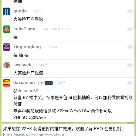
抽抽
guoda
Apr 1
80
大笑脸开户靠谱
louisTiany
Apr 2 via iPhone
81
抽
xinglongking
Apr 4
82
抽 抽 抽
lewiseek
Apr 5
83
大笑脸开户靠谱
daxiaolian
Apr 7
OP
PRO
84
@
riemann66
恭喜 67 楼中奖，结果是豆包 ai 随机抽的，可以加我微信看视频
验证
恭喜中奖加我微信领取 Z2FveWEyNTAw 两个都可以
ZHhnODg0NA==
如果想在 V2EX 获得更好的推广效果，欢迎了解 PRO 会员机制：
https://www.v2ex.com/pro/about