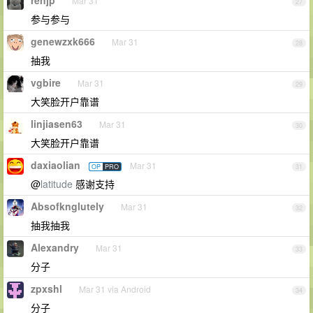
renjp
Mar 31
27
参与参与
genewzxk666
Mar 31
28
抽我
vgbire
Mar 31
29
大笑脸开户靠谱
linjiasen63
Mar 31
30
大笑脸开户靠谱
daxiaolian
Mar 31
OP
PRO
31
@
latitude
感谢支持
Absofknglutely
Mar 31
32
抽我抽我
Alexandry
Mar 31
33
分子
zpxshl
Mar 31 via Android
34
分子