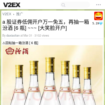
V2EX
推广
›
a 股证券低佣开户万一免五，再抽一箱
5.19
汾酒 [6 瓶] ~~~ [大笑脸开户]
By
daxiaolian
at Mar 31 · 3102 views
⚠️回帖抽一箱汾酒 [ 6 瓶]