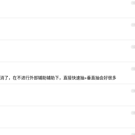
1
1
1
1
消了，在不进行外部辅助辅助下，直接快速抽+垂直抽会好很多
1
1
1