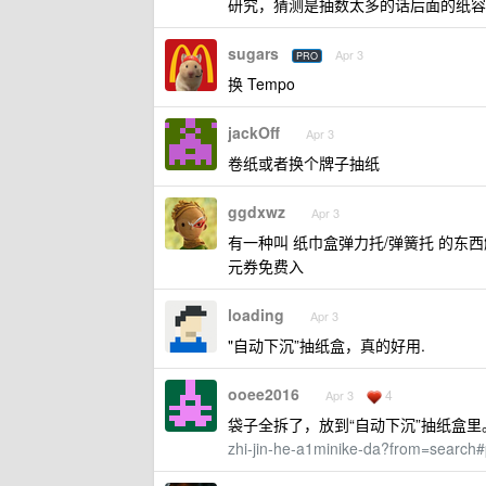
研究，猜测是抽数太多的话后面的纸容
sugars
Apr 3
PRO
换 Tempo
jackOff
Apr 3
卷纸或者换个牌子抽纸
ggdxwz
Apr 3
有一种叫 纸巾盒弹力托/弹簧托 的东西
元券免费入
loading
Apr 3
"自动下沉”抽纸盒，真的好用.
ooee2016
4
Apr 3
袋子全拆了，放到“自动下沉”抽纸盒里
zhi-jin-he-a1minike-da?from=search#