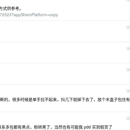
，方式供参考。
1272523?appSharePlatform=copy
1
1
1
2
断的，很多时候是单手拉不起来，抖几下就掉下去了，放个木盒子包住有
2
系多包都有黑点，粉转黑了，当然也有可能我 pdd 买到假货了