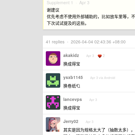
Supplement 1 ·
Apr 3
谢建议
优先考虑不使用外部辅助的，比如放车里等，
下次试试提及的这些。
41 replies
•
2026-04-04 02:43:36 +08:00
akakidz
2
Apr 3
换成得宝
ysxb1145
Apr 3 via Android
换卷纸🧻
lancevps
Apr 3
换成得宝
Jerry02
Apr 3
其实是因为规格太大了（抽数太多），