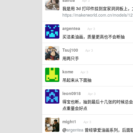
sairoa
Apr 3
我是用 3d 打印件挂到宜家洞洞板上
https://makerworld.com.cn/models/
argentea
Apr 3
买洁柔油画，质量更高也不会断抽
Tsuj100
Apr 3
用两只手
kome
Apr 3
吊起来从下面抽
leon0918
Apr 3
得宝也断，抽到最后十几张的时候总会
点重量会好点
might1
Apr 3
@
argentea
曾经挚爱油画系列，后面联