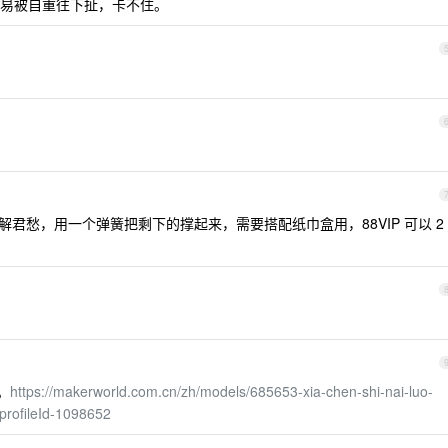
易被自重往下扯，卡不住。
解君愁，用一个弹簧把剩下的撑起来，需要搭配纸巾盒用，88VIP 可以 2
。
https://makerworld.com.cn/zh/models/685653-xia-chen-shi-nai-luo-
profileId-1098652