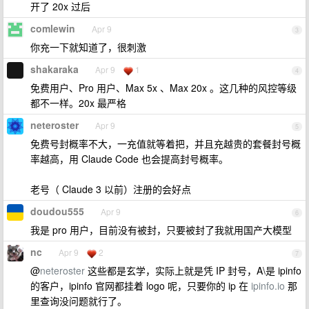
开了 20x 过后
comlewin
Apr 9
3
你充一下就知道了，很刺激
shakaraka
Apr 9
1
4
免费用户、Pro 用户、Max 5x 、Max 20x 。这几种的风控等级
都不一样。20x 最严格
neteroster
Apr 9
5
免费号封概率不大，一充值就等着把，并且充越贵的套餐封号概
率越高，用 Claude Code 也会提高封号概率。
老号（ Claude 3 以前）注册的会好点
doudou555
Apr 9
6
我是 pro 用户，目前没有被封，只要被封了我就用国产大模型
nc
Apr 9
2
7
@
neteroster
这些都是玄学，实际上就是凭 IP 封号，A\是 ipinfo
的客户，ipinfo 官网都挂着 logo 呢，只要你的 ip 在
ipinfo.io
那
里查询没问题就行了。