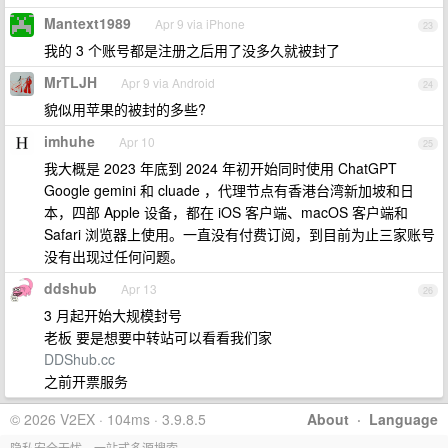
Mantext1989
Apr 9 via iPhone
23
我的 3 个账号都是注册之后用了没多久就被封了
MrTLJH
Apr 9 via Android
24
貌似用苹果的被封的多些?
imhuhe
Apr 10
25
我大概是 2023 年底到 2024 年初开始同时使用 ChatGPT
Google gemini 和 cluade ，代理节点有香港台湾新加坡和日
本，四部 Apple 设备，都在 iOS 客户端、macOS 客户端和
Safari 浏览器上使用。一直没有付费订阅，到目前为止三家账号
没有出现过任何问题。
ddshub
Apr 13
26
3 月起开始大规模封号
老板 要是想要中转站可以看看我们家
DDShub.cc
之前开票服务
© 2026 V2EX · 104ms · 3.9.8.5
About
·
Language
隐私安全无忧，一站式多源搜索