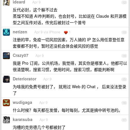
ideard
Apr 9
12
反代必封，这个躲不过去
蒸馏不知道 A\咋判断的，也会封号，比如说在 Claude 和开源模
型之间互传对话，传完后被封过一个普号
netizen
Apr 9 via iPhone
1
13
注册的早，免疫一切风控因素，万人骑的 IP 怎么用任意登任意
套餐都不封号，暂时还没机会体会被风控的感觉
Crazy07
Apr 9
14
我是 Pro 订阅，公共机场，我觉得，其实你是哪里人，他都可以
很清楚啊，搜索习惯，使用时间，搜索习惯，都能判断啊
Deteriorator
Apr 9
15
为啥我的免费号被封了， 就用过 Web 的 Chat ， 后来没法登录
了
wudigaga
Apr 9
16
什么时候？每天都在发僧，每时每刻，尤其是搞中转号池的。
karatsuba
Apr 9
17
沟槽的克劳德几个号都被封了