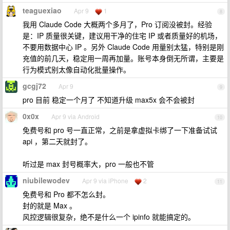
teaguexiao
Apr 9
1
8
我用 Claude Code 大概两个多月了，Pro 订阅没被封。经验
是：IP 质量很关键，建议用干净的住宅 IP 或者质量好的机场，
不要用数据中心 IP 。另外 Claude Code 用量别太猛，特别是刚
充值的前几天，稳定用一周再加量。账号本身倒无所谓，主要是
行为模式别太像自动化批量操作。
gcgj72
Apr 9
9
pro 目前 稳定一个月了 不知道升级 max5x 会不会被封
0x0x
Apr 9 via Android
10
免费号和 pro 号一直正常，之前是拿虚拟卡绑了一下准备试试
api ，第二天就封了。
听过是 max 封号概率大，pro 一般也不管
niubilewodev
Apr 9 via iPhone
2
11
免费号和 Pro 都不怎么封。
封的就是 Max 。
风控逻辑很复杂，绝不是什么一个 ipinfo 就能搞定的。