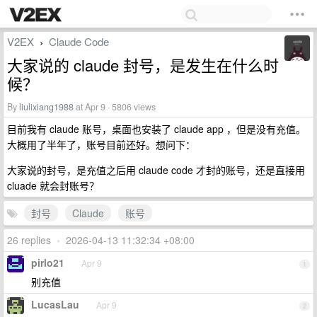
V2EX
Claude Code
›
大家说的 claude 封号，是发生在什么时
候？
By
liulixiang1988
at Apr 9 · 5806 views
目前我有 claude 账号，桌面也安装了 claude app ，但是没有充值。
大概用了半年了，账号目前还好。想问下：
大家说的封号，是充值之后用 claude code 才封的账号，还是直接用
cluade 就会封账号？
封号
Claude
账号
26 replies
•
2026-04-13 11:32:34 +08:00
pirlo21
Apr 9
1
别充值
LucasLau
Apr 9
2