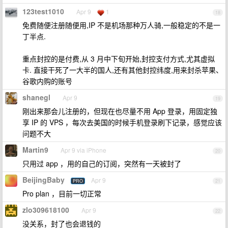
123test1010
Apr 9
1
18
免费随便注册随便用,IP 不是机场那种万人骑,一般稳定的不是一
丁半点.
重点封控的是付费,从 3 月中下旬开始,封控支付方式,尤其虚拟
卡. 直接干死了一大半的国人,还有其他封控纬度,用来封杀苹果、
谷歌内购的账号
shanegl
Apr 9
19
刚出来那会儿注册的，但现在也尽量不用 App 登录，用固定独
享 IP 的 VPS ，每次去美国的时候手机登录刷下记录，感觉应该
问题不大
Martin9
Apr 9 via iPhone
20
只用过 app ，用的自己的订阅，突然有一天被封了
BeijingBaby
Apr 9
PRO
21
Pro plan ，目前一切正常
zlo309618100
Apr 9
22
没关系，封了也会退钱的