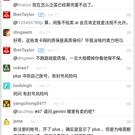
@
finalcut
现在怎么泛滥已经离完蛋不远了。
BretTaylor
Apr 17
OP
62
@
l123456789jy
算，闲鱼不给卖 ai 会员肯定就是法规不允许。
dingawm
Apr 17
63
好奇，这些发卡网的质保是真质保吗？毕竟没啥约束力吧🤔
BretTaylor
Apr 17
OP
64
@
dingawm
不跑路就能质保，一旦大规模掉你看他保不保。
tobias7
Apr 17
65
plus 冲到自己账号，有封号风险吗
luobingit
Apr 17
66
同问 有封号风险吗
yangchong5477
Apr 17
67
@
taozheju
#47 请问,gemini 哪里有卖的呢?
jame
Apr 17
68
新注册的帐号，开了 plus ，确实是显示了 plus ，但是为啥周额