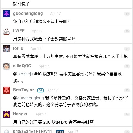
就别说了
guochenglong
Apr 17
49
你自己的店铺怎么不端上来啊？
LWFF
Apr 17
50
用这种方式激活掉了会封禁账号吗
iorilu
Apr 17
51
真有零成本赚几十万的生意, 不可能方法就把握在几个人手上把
allinQQQ
Apr 17
52
@
taozheju
#46 稳定吗？要求美区谷歌号吗？我买个尝尝咸
淡。。
BretTaylor
Apr 17
OP
53
@
guochenglong
我的是转卖的，价格比这些贵，我帖子也说了
我之前也转卖的，这个分享等于影响我的财路。
Heng20
Apr 17
54
用自己的账号买 200 块的 pro 会不会被封啊
940i3s34v4F1HW41
Apr 17
PRO
55