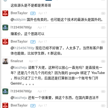
这些源头是不是都是黑哥哥
BretTaylor
Apr 17
OP
56
@
sddyzm
国外也有卖的，也可能这个技术的最源头是国外的。
l123456789jy
Apr 17
57
赚差价，这个思路可以
BretTaylor
Apr 17
OP
58
@
l123456789jy
现在已经不好做了，人太多了。当然有客户群
体也能做，比如学生群，it 群这些。
finalcut
Apr 17
59
@
taozheju
请教下大佬，这种可以放心一直充吗？是直接充一
年？还是几个月几个月的充？因为我的 google 绑定了 YouTube
，所以只试了三个月，后面还是打算新注册一个账号专门开
Gemini 。。。。
l123456789jy
Apr 17
60
@
taozheju
还有一个很重要，搞这个东西，在国内算违法不
BretTaylor
Apr 17
OP
61