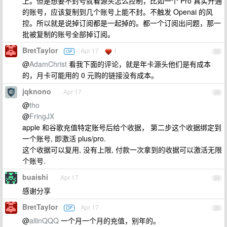
上。但是想要不封号就看源头怎么控制，比如一个 Pro 真实开通
的账号，应该复制到几个账号上能不封。不触发 Openai 的风
控。所以就是说掉订阅都是一起掉的。都一个订阅出问题，那一
批被复制的账号全部掉订阅。
BretTaylor
Apr 17
1
OP
32
@
AdamChrist
看我下面的评论，就是年卡源头他们是有成本
的，月卡可能用的 0 元购的链接没有成本。
jqknono
Apr 17
33
@
tho
@
FringJX
apple 和谷歌充值特定账号后给个收据， 第二步这个收据绑定到
一个账号, 即激活 plus/pro.
这个收据可以复用, 没有上限, 付款一次拿到的收据可以激活无限
个账号.
buaishi
Apr 17
34
感谢分享
BretTaylor
Apr 17
OP
35
@
allinQQQ
一个月一个月的充值，别年的。