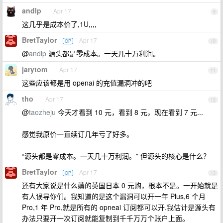
andlp
Apr 17
9
这几乎是成本价了,1U,,,,
BretTaylor
Apr 17
OP
10
@
andlp
源头都是零成本。一天几十万利润。
jarytom
Apr 17
11
这些应该都是用 openai 的充值漏洞冲的吧
tho
Apr 17
12
@
taozheju
今天才看到 10 元，看到 8 元，现在看到 7 元...
感觉我原价一直续订几年亏了好多。
“源头都是零成本。一天几十万利润。” 但源头的核心是什么？
BretTaylor
Apr 17
OP
13
还有大家说是什么薅的英国日本 0 元购，根本不是。一开始就是
有人误导你们。我知道的是这个漏洞可以开一年 Plus,6 个月
Pro,1 年 Pro,就是所有的 opneai 订阅都可以开.我估计是源头有
办法只要开一次订阅就能复制到千千万万个账户上面。