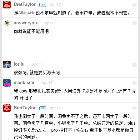
BretTaylor
Apr 17
OP
4
@
Alias4ck
说不定早就知道了，要用户量，或者根本不想管。
answeryou
Apr 17
5
你就说能不能用吧
iorilu
Apr 17
6
很强阿, 就是要买源头阿
mankismi
Apr 17
7
我 cow 那我扎扎实实帮别人用海外卡刷是不是 sb 了...还有 7 元
的 开眼了
BretTaylor
Apr 17
OP
8
我也倒卖了一段时间，闲鱼卖不了之后，还开卡网卖了一段时
间。闲鱼卖了几百单，小铺卖了几千单。总结异常的稳定，plus
掉订率 0.5%左右，pro 掉订率 1%左右.至于封号基本都是你自
己号的问题。