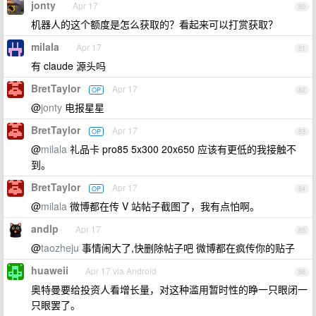
jonty
Apr 17
80
机器人的这个额度是怎么获取的？看起来可以打赏获取？
milala
Apr 17
81
有 claude 源头吗
BretTaylor
Apr 17
OP
82
@
jonty
电报星星
BretTaylor
Apr 17
OP
83
@
milala
礼品卡 pro85 5x300 20x650 应该有更低的我接触不
到。
BretTaylor
Apr 17
OP
84
@
milala
微博都在传 V 站帖子截图了，我有点怕啊。
andlp
Apr 17
85
@
taozheju
事情闹大了,快删除帖子吧 微博都在疯传你的贴子
huaweii
Apr 17 via Android
86
奥特曼要给投资人看增长量，对这种滥用暂时性的睁一只眼闭一
只眼罢了。