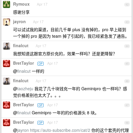
Rymoux
Apr 17
42
感谢分享
jayron
Apr 17
43
可以试试我的渠道，目前几千单 plus 没有掉的，pro 早上碰到
一个掉的 pro 是因为 team 掉了引起的，我已经紧急发了通告。
finalcut
Apr 17
44
我想知道这跟官方原价充的，效果一样吗？还是更降智？
BretTaylor
Apr 17
OP
45
@
finalcut
一样的
finalcut
Apr 17
46
@
taozheju
我花了几十块钱充一年的 Geminipro 也一样吗？感
觉价格差别也太大了。。。
BretTaylor
Apr 17
OP
47
@
finalcut
Geminipro 一年的的价格源头 8 块。
BretTaylor
Apr 17
OP
48
@
jayron
https://auto-subscribe.com/cat/2
你的这个套壳的代理