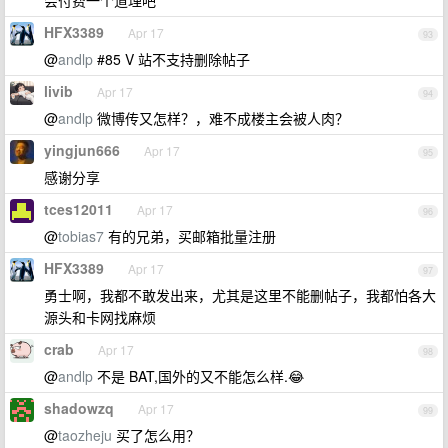
会付费一个道理吧
HFX3389
Apr 17
93
@
andlp
#85 V 站不支持删除帖子
livib
Apr 17
94
@
andlp
微博传又怎样？，难不成楼主会被人肉？
yingjun666
Apr 17
95
感谢分享
tces12011
Apr 17
96
@
tobias7
有的兄弟，买邮箱批量注册
HFX3389
Apr 17
97
勇士啊，我都不敢发出来，尤其是这里不能删帖子，我都怕各大
源头和卡网找麻烦
crab
Apr 17
98
@
andlp
不是 BAT,国外的又不能怎么样.😂
shadowzq
Apr 17
99
@
taozheju
买了怎么用？