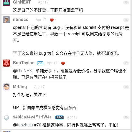
GinNEXT
Apr 17
75
这是自己的不好卖，干脆开始砸盘了吗
nbndco
Apr 17
4
76
openai 自己的实现有 bug ，没有验证 storekit 支付的 receipt 是
不是已经使用过了，导致一个 receipt 可以用来给无限的账号
开。
至于这么蠢的 bug 为什么会存在并且无人修，就不知道了。
BretTaylor
Apr 17
1
OP
77
@
GinNEXT
单纯分享下，砸盘是降低价格，分享我这个啥也不
赚。已经有同行在电报骂我了。
MrLing
Apr 17
78
打个标记，关注下
GPT 新图像生成模型感觉有点东西
940i3s34v4F1HW41
Apr 17
PRO
79
@
taozheju
#76 碰到这种事，同行也就嘴上骂骂了，不怕！