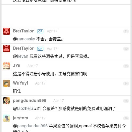
BretTaylor
Apr 17
OP
21
@
ramcasky
不会，会覆盖。
BretTaylor
Apr 17
OP
22
@
kevan
我看这些源头卖过，但是容易掉。
JYii
Apr 17
23
这是不得注册小号使用，主号充值害怕啊
WuYuyi
Apr 17
24
码住
pangdundun996
Apr 17
25
@
taozheju
#21 会覆盖? 那感觉就是刷的免费试用漏洞了
jarytom
Apr 17
26
@
pangdundun996
苹果充值的漏洞,openai 不校验苹果支付令