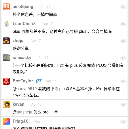
amoSjiang
Apr 17
14
补全信息差，干掉中间商
LeonChenX
Apr 17
15
plus 价格都差不多，这种充自己号的 plus ，会容易掉吗
zhujq
Apr 17
16
感谢分享
ramcasky
Apr 17
17
问一个比较小白的问题，已经有 plus 反复充值 PLUS 会叠加有
效期吗？
BretTaylor
Apr 17
OP
18
@
canyu9512
看我的评论 plus0.5%基本不掉，Pro 掉单率在
1%-1.5%左右。
kevan
Apr 17
19
@
taozheju
怎么 pro 一年
FringJX
Apr 17
20
这么便宜是啥原理？奥特曼亲戚吗？