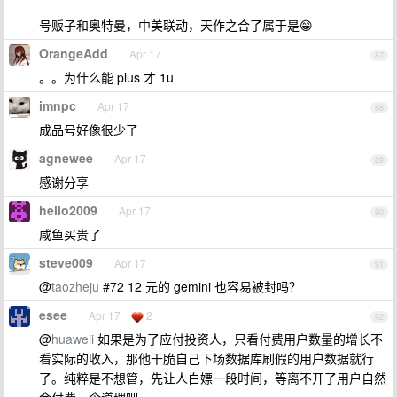
号贩子和奥特曼，中美联动，天作之合了属于是😁
OrangeAdd
Apr 17
87
。。为什么能 plus 才 1u
imnpc
Apr 17
88
成品号好像很少了
agnewee
Apr 17
89
感谢分享
hello2009
Apr 17
90
咸鱼买贵了
steve009
Apr 17
91
@
taozheju
#72 12 元的 gemini 也容易被封吗？
esee
Apr 17
2
92
@
huaweii
如果是为了应付投资人，只看付费用户数量的增长不
看实际的收入，那他干脆自己下场数据库刷假的用户数据就行
了。纯粹是不想管，先让人白嫖一段时间，等离不开了用户自然