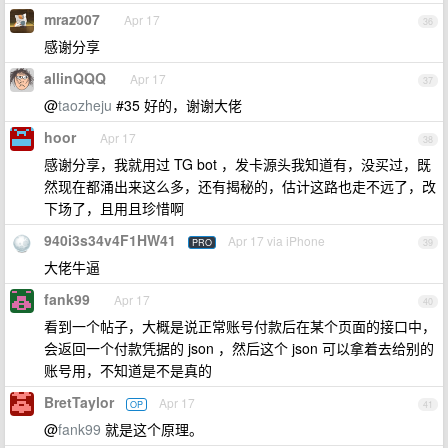
mraz007
Apr 17
36
感谢分享
allinQQQ
Apr 17
37
@
taozheju
#35 好的，谢谢大佬
hoor
Apr 17
38
感谢分享，我就用过 TG bot ，发卡源头我知道有，没买过，既
然现在都涌出来这么多，还有揭秘的，估计这路也走不远了，改
下场了，且用且珍惜啊
940i3s34v4F1HW41
Apr 17 via iPhone
PRO
39
大佬牛逼
fank99
Apr 17
40
看到一个帖子，大概是说正常账号付款后在某个页面的接口中，
会返回一个付款凭据的 json ，然后这个 json 可以拿着去给别的
账号用，不知道是不是真的
BretTaylor
Apr 17
OP
41
@
fank99
就是这个原理。