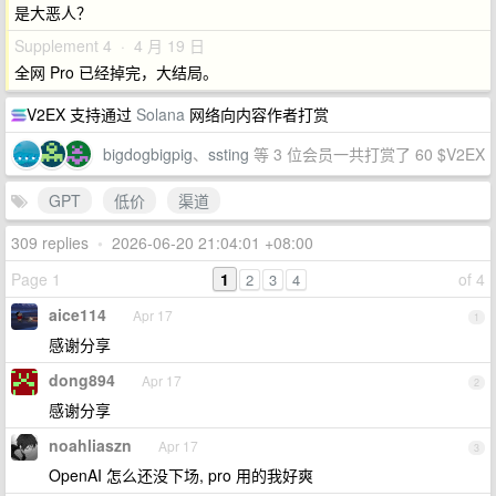
是大恶人？
Supplement 4 · 4 月 19 日
全网 Pro 已经掉完，大结局。
V2EX 支持通过
Solana
网络向内容作者打赏
bigdogbigpig
、
ssting
等 3 位会员一共打赏了 60 $V2EX
GPT
低价
渠道
309 replies
•
2026-06-20 21:04:01 +08:00
Page 1
1
of 4
2
3
4
aice114
Apr 17
1
感谢分享
dong894
Apr 17
2
感谢分享
noahliaszn
Apr 17
3
OpenAI 怎么还没下场, pro 用的我好爽