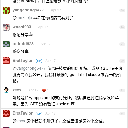
度只剩 80%了，而且没看到 5 小时刷新的？
yangchong5477
Apr 17
69
@
taozheju
#47 在你的店铺看到了
woshi233
Apr 17
70
感谢分享👍
todddd628
Apr 17
71
感谢分享
BretTaylor
Apr 17
OP
72
@
yangchong5477
我也是转卖的原价 8 块。成品 12 。帖子热
度再高点我公布，我找打最低的 gemini 和 claude 礼品卡的价
格。
zeex
Apr 17
1
73
听说是拦截 appstore 的支付凭证，然后自己打包请求发给苹
果，因为 GPT 没有验证 appleid 啊
BretTaylor
Apr 17
OP
74
@
zeex
这个我就不知道了，原理应该是这么个原理。