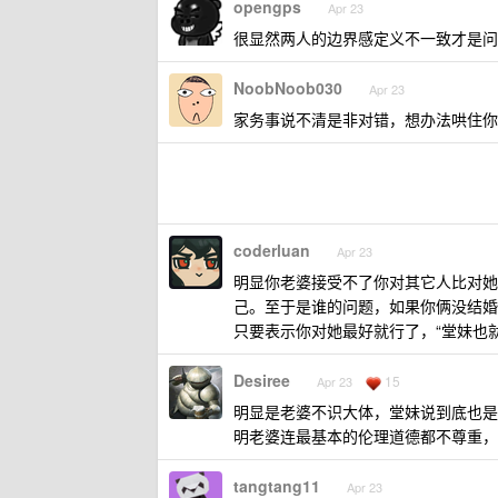
opengps
Apr 23
很显然两人的边界感定义不一致才是问
NoobNoob030
Apr 23
家务事说不清是非对错，想办法哄住你
coderluan
Apr 23
明显你老婆接受不了你对其它人比对她
己。至于是谁的问题，如果你俩没结婚
只要表示你对她最好就行了，“堂妹也
Desiree
15
Apr 23
明显是老婆不识大体，堂妹说到底也是
明老婆连最基本的伦理道德都不尊重，
tangtang11
Apr 23