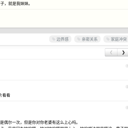
孩子，就是我妹妹。
边界感
亲密关系
家庭冲突
❮
❯
片看看
是偶尔一次，但是你对你老婆有这么上心吗。