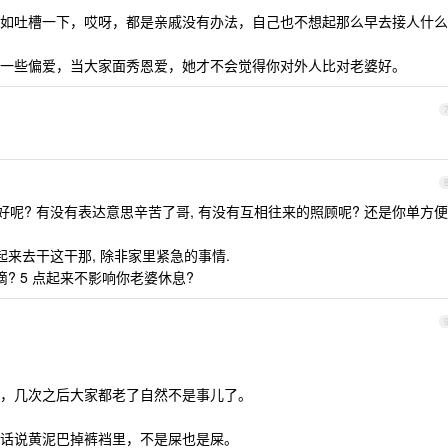
如吐槽一下，哎呀，都是亲戚没有办法，自己也不想起那么早去接人什么
一些偏爱，当大家面秀恩爱，她才不会觉得你对外人比对老婆好。
息好呢? 有没有表达意思辛苦了哥, 有没有互相往来的照顾呢? 还是你单方便
起来去干这干那, 除非家里紧急的事情.
滴滴? 5 点起来不影响你老婆休息?
，几次之后大家都老了自然不是事儿了。
话说黄泥巴掉裤裆里，不是屎也是屎。