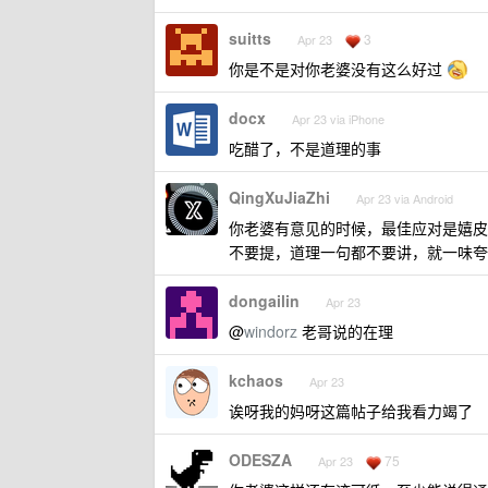
suitts
3
Apr 23
你是不是对你老婆没有这么好过
docx
Apr 23 via iPhone
吃醋了，不是道理的事
QingXuJiaZhi
Apr 23 via Android
你老婆有意见的时候，最佳应对是嬉皮
不要提，道理一句都不要讲，就一味夸老
dongailin
Apr 23
@
windorz
老哥说的在理
kchaos
Apr 23
诶呀我的妈呀这篇帖子给我看力竭了
ODESZA
75
Apr 23