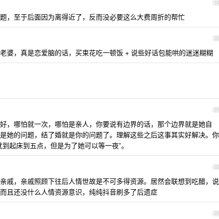
1
题，至于后面因为离得近了，反而没必要这么大费周折的帮忙
2
老婆，真是恋爱脑的话，买束花吃一顿饭 + 说些好话包能哄的迷迷糊糊
2
好，哪怕就一次，哪怕是亲人，你要说有边界的话，那个边界就是她自
是她的问题，结了婚就是你的问题了。理解这些之后这事其实好解决。你
就到起床到五点，但是为了她可以等一夜”。
2
亲戚，亲戚照顾下往后人情世故是不可多得资源。居然会联想到吃醋，说
而且还没什么人情资源意识，纯纯抖音刷多了后遗症
2