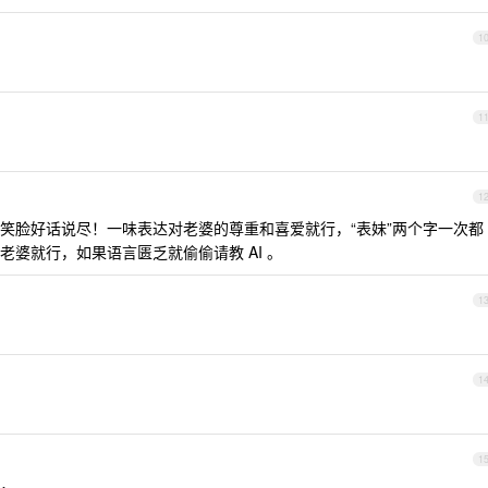
1
1
1
笑脸好话说尽！一味表达对老婆的尊重和喜爱就行，“表妹”两个字一次都
婆就行，如果语言匮乏就偷偷请教 AI 。
1
1
1