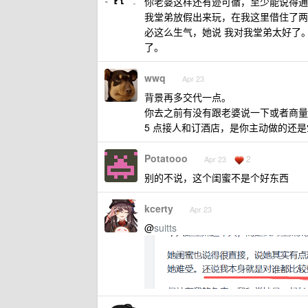
你老婆这样还有迹可循，至少能说得通
我堂弟放假出来玩，在我这里借住了两
必这么生气，她说 我对我堂弟太好了
了。
wwq
Apr 23
背景再多交代一点。
你去之前有没有跟老婆说一下或者商量
5 点接人和订酒店，是你主动做的还
Potatooo
2
Apr 23
别的不说，这个闺蜜不是个好东西
kcerty
Apr 23
@
suitts