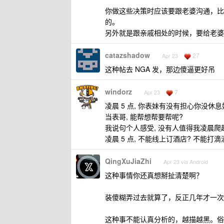
你做这些决策时应该要跟老婆沟通，比
的。
另外就是跟亲戚相处的时候，要给老婆
catazshadow
27
Apr 23
这种帖去 NGA 发，那边傻逼更好吊
windorz
7
Apr 23
凌晨 5 点, 你表妹有没有担心你没休
当表哥, 能帮想帮要帮呢?
我说句个人感受, 没有人值得我凌晨爬
凌晨 5 点, 不能线上订酒店? 不能打
QingXuJiaZhi
Apr 23 via Android
这种事情你还真想掰扯清楚啊？
装傻糊弄过去就算了，反正几年才一次
这种事不能认真分析的，越描越黑。俗