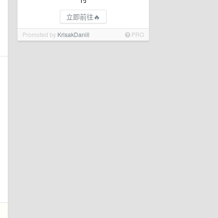
立即前往🔥
Promoted by
KrisakDaniil
PRO