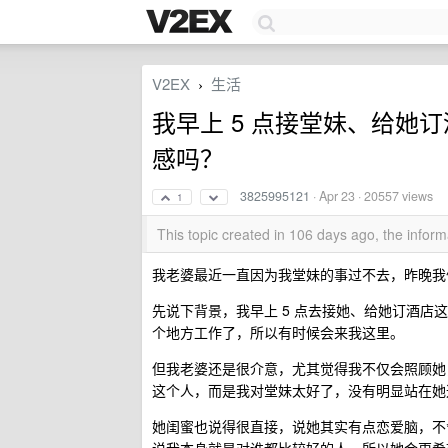
V2EX
生活
›
我早上 5 点接堂妹、给她
感吗？
3825995121
·
Apr 23
· 20557 views
1
This topic created in 106 days ago, the info
我老婆最近一直因为我堂妹的事过不去，昨晚我
先说下背景，我早上 5 点去接她、给她订酒
个地方工作了，所以有时候会来我这里。
但我老婆还是很介意，尤其觉得我不仅会照顾她
这个人，而是我对堂妹太好了，没有明显站在她
她闺蜜也说得很直接，说她其实有点恋爱脑，不