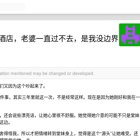
订酒店，老婆一直过不去，是我没边界
rmation mentioned may be changed or developed.
们又因为这个吵起来了。
店这件事，其实三年里就这一次，不是经常这样。现在是因为她刚好和我在一
，还会说些漂亮话，让她心里很不舒服。她觉得她介意的可能不只是堂妹
这边。
舍得怪我，所以才把情绪转到堂妹身上，觉得是这个“源头”让她难受。还