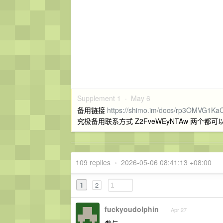
Supplement 1 ·
May 6
备用链接
https://shimo.im/docs/rp3OMVG1K
究极备用联系方式 Z2FveWEyNTAw 两个都可以，
109 replies
•
2026-05-06 08:41:13 +08:00
1
2
fuckyoudolphin
Apr 27