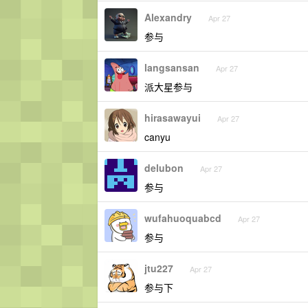
Alexandry
Apr 27
参与
langsansan
Apr 27
派大星参与
hirasawayui
Apr 27
canyu
delubon
Apr 27
参与
wufahuoquabcd
Apr 27
参与
jtu227
Apr 27
参与下