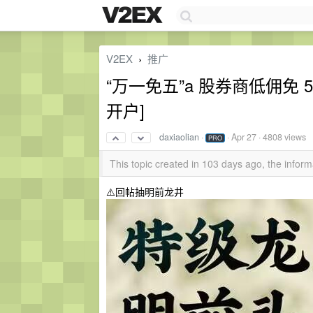
V2EX
推广
›
“万一免五”a 股券商低佣免 
开户]
daxiaolian
·
·
Apr 27
· 4808 views
PRO
This topic created in 103 days ago, the info
⚠️回帖抽明前龙井