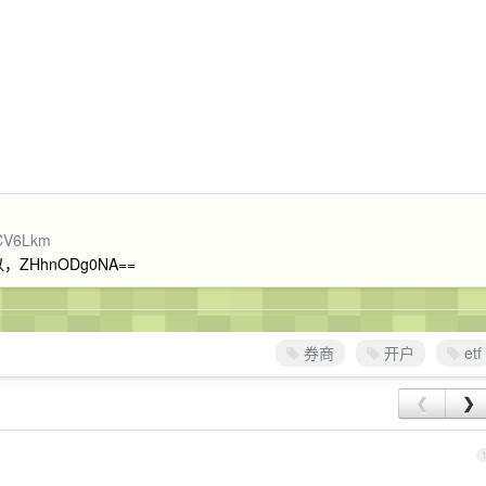
aCV6Lkm
ZHhnODg0NA==
券商
开户
etf
❮
❯