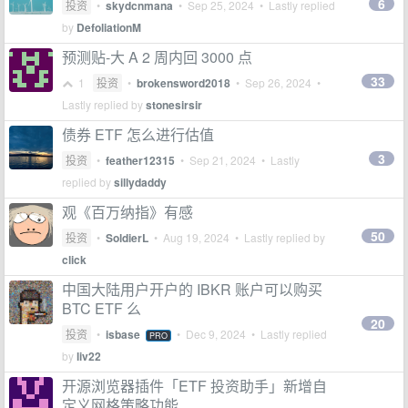
6
投资
•
skydcnmana
•
Sep 25, 2024
• Lastly replied
by
DefoliationM
预测贴-大 A 2 周内回 3000 点
33
1
投资
•
brokensword2018
•
Sep 26, 2024
•
Lastly replied by
stonesirsir
债券 ETF 怎么进行估值
3
投资
•
feather12315
•
Sep 21, 2024
• Lastly
replied by
sillydaddy
观《百万纳指》有感
50
投资
•
SoldierL
•
Aug 19, 2024
• Lastly replied by
click
中国大陆用户开户的 IBKR 账户可以购买
BTC ETF 么
20
投资
•
isbase
•
Dec 9, 2024
• Lastly replied
PRO
by
liv22
开源浏览器插件「ETF 投资助手」新增自
定义网格策略功能