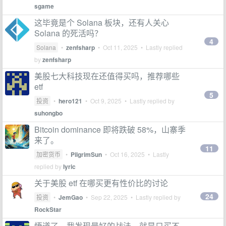
sgame
这毕竟是个 Solana 板块，还有人关心
Solana 的死活吗？
4
Solana
•
zenfsharp
•
Oct 11, 2025
• Lastly replied
by
zenfsharp
美股七大科技现在还值得买吗，推荐哪些
etf
5
投资
•
hero121
•
Oct 9, 2025
• Lastly replied by
suhongbo
Bitcoin dominance 即将跌破 58%，山寨季
来了。
11
加密货币
•
PilgrimSun
•
Oct 16, 2025
• Lastly
replied by
lyric
关于美股 etf 在哪买更有性价比的讨论
24
投资
•
JemGao
•
Sep 22, 2025
• Lastly replied by
RockStar
悟道了，我发现最好的战法，就是只买不