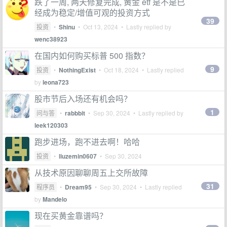
跌了一周, 两天修复完成, 黄金 etf 是不是已
经成为稳定/增值可观的投资方式
39
投资
•
Shinu
•
Oct 13, 2024
• Lastly replied by
wenc38923
在国内如何购买标普 500 指数？
9
投资
•
NothingExist
•
Oct 18, 2024
• Lastly replied
by
leona723
股市节后入场还有机会吗？
1
问与答
•
rabbbit
•
Sep 30, 2024
• Lastly replied by
leek120303
跑步进场，跑不进去啊！哈哈
投资
•
liuzemin0607
•
Sep 30, 2024
从技术原因聊聊周五上交所故障
31
程序员
•
Dream95
•
Sep 30, 2024
• Lastly replied
by
Mandelo
现在买黄金靠谱吗？