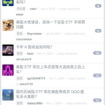
有吗？
4
问与答
•
clacf
•
Jan 3, 2025
• Lastly replied by
adoal
美股大佬请进，咨询一下定投 ETF 手续费
问题
9
投资
•
Rayvonme
•
Jan 8, 2025
• Lastly replied by
churchmice
今年 A 股收益如何啦？
18
投资
•
biuxi
•
Nov 9, 2024
• Lastly replied by
JerryLee13
美股 ETF 现在上车还是等大选结束之后上
车？
12
投资
•
qq135449773
•
Nov 1, 2024
• Lastly replied
by
ooxx2123
国内买纳指 ETF 和在美股券商买 QQQ 能
有多大差距?
12
投资
•
GalaxyWbh
•
Nov 1, 2024
• Lastly replied by