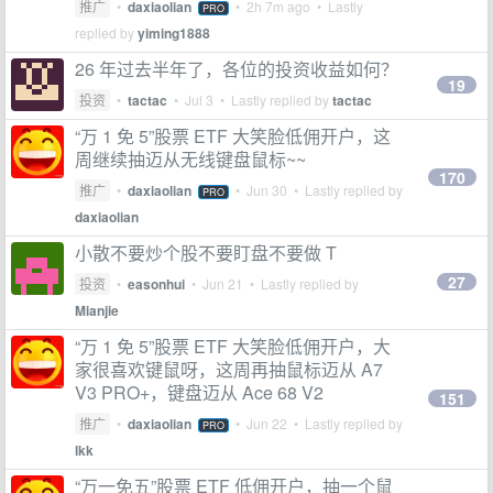
推广
•
daxiaolian
•
2h 7m ago
• Lastly
PRO
replied by
yiming1888
26 年过去半年了，各位的投资收益如何？
19
投资
•
tactac
•
Jul 3
• Lastly replied by
tactac
“万 1 免 5”股票 ETF 大笑脸低佣开户，这
周继续抽迈从无线键盘鼠标~~
170
推广
•
daxiaolian
•
Jun 30
• Lastly replied by
PRO
daxiaolian
小散不要炒个股不要盯盘不要做 T
27
投资
•
easonhui
•
Jun 21
• Lastly replied by
Mianjie
“万 1 免 5”股票 ETF 大笑脸低佣开户，大
家很喜欢键鼠呀，这周再抽鼠标迈从 A7
V3 PRO+，键盘迈从 Ace 68 V2
151
推广
•
daxiaolian
•
Jun 22
• Lastly replied by
PRO
lkk
“万一免五”股票 ETF 低佣开户，抽一个鼠