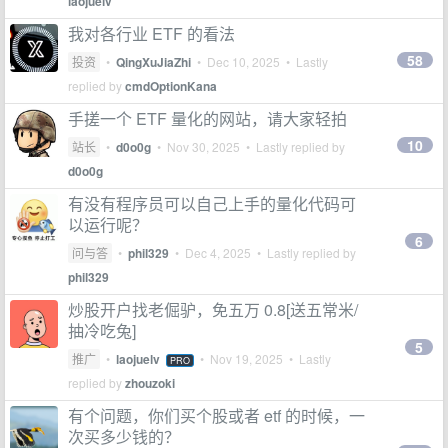
laojuelv
我对各行业 ETF 的看法
58
投资
•
QingXuJiaZhi
•
Dec 10, 2025
• Lastly
replied by
cmdOptionKana
手搓一个 ETF 量化的网站，请大家轻拍
10
站长
•
d0o0g
•
Nov 30, 2025
• Lastly replied by
d0o0g
有没有程序员可以自己上手的量化代码可
以运行呢？
6
问与答
•
phil329
•
Dec 4, 2025
• Lastly replied by
phil329
炒股开户找老倔驴，免五万 0.8[送五常米/
抽冷吃兔]
5
推广
•
laojuelv
•
Nov 19, 2025
• Lastly
PRO
replied by
zhouzoki
有个问题，你们买个股或者 etf 的时候，一
次买多少钱的？