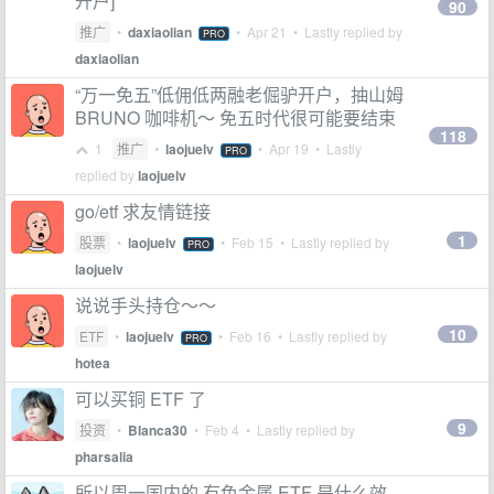
开户]
90
推广
•
daxiaolian
•
Apr 21
• Lastly replied by
PRO
daxiaolian
“万一免五”低佣低两融老倔驴开户，抽山姆
BRUNO 咖啡机～ 免五时代很可能要结束
118
1
推广
•
laojuelv
•
Apr 19
• Lastly
PRO
replied by
laojuelv
go/etf 求友情链接
1
股票
•
laojuelv
•
Feb 15
• Lastly replied by
PRO
laojuelv
说说手头持仓～～
10
ETF
•
laojuelv
•
Feb 16
• Lastly replied by
PRO
hotea
可以买铜 ETF 了
9
投资
•
Blanca30
•
Feb 4
• Lastly replied by
pharsalia
所以周一国内的 有色金属 ETF 是什么效