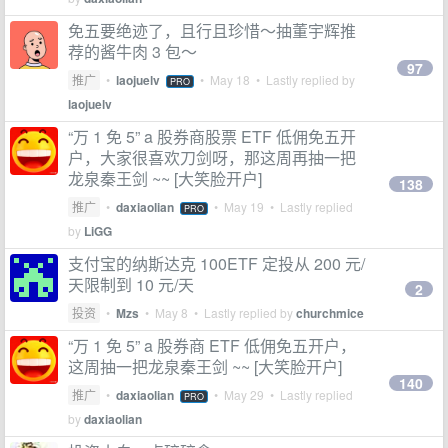
免五要绝迹了，且行且珍惜～抽董宇辉推
荐的酱牛肉 3 包～
97
推广
•
laojuelv
•
May 18
• Lastly replied by
PRO
laojuelv
“万 1 免 5” a 股券商股票 ETF 低佣免五开
户，大家很喜欢刀剑呀，那这周再抽一把
龙泉秦王剑 ~~ [大笑脸开户]
138
推广
•
daxiaolian
•
May 19
• Lastly replied
PRO
by
LiGG
支付宝的纳斯达克 100ETF 定投从 200 元/
天限制到 10 元/天
2
投资
•
Mzs
•
May 8
• Lastly replied by
churchmice
“万 1 免 5” a 股券商 ETF 低佣免五开户，
这周抽一把龙泉秦王剑 ~~ [大笑脸开户]
140
推广
•
daxiaolian
•
May 29
• Lastly replied
PRO
by
daxiaolian