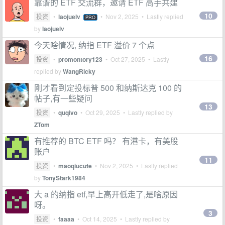
靠谱的 ETF 交流群，邀请 ETF 高手共建
10
投资
•
laojuelv
•
Nov 2, 2025
• Lastly replied
PRO
by
laojuelv
今天啥情况, 纳指 ETF 溢价 7 个点
16
投资
•
promontory123
•
Oct 27, 2025
• Lastly
replied by
WangRicky
刚才看到定投标普 500 和纳斯达克 100 的
帖子,有一些疑问
13
投资
•
quqivo
•
Oct 29, 2025
• Lastly replied by
ZTom
有推荐的 BTC ETF 吗？ 有港卡，有美股
账户
11
投资
•
maoqiucute
•
Nov 2, 2025
• Lastly replied
by
TonyStark1984
大 a 的纳指 etf,早上高开低走了,是啥原因
呀。
3
投资
•
faaaa
•
Oct 14, 2025
• Lastly replied by