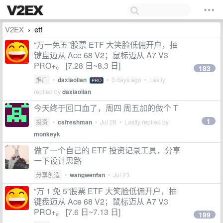
V2EX
etf
›
“万一免五”股票 ETF 大笑脸低佣开户，抽
键盘迈从 Ace 68 V2；鼠标迈从 A7 V3
PRO+。 [7.28 日~8.3 日]
183
推广
•
daxiaolian
•
3 days ago
• Lastly
PRO
replied by
daxiaolian
今天终于回口血了，周四 周五加的做个 T
1
投资
•
csfreshman
•
Jul 28
• Lastly replied by
monkeyk
做了一个自己的 ETF 投资记录工具，分享
一下设计思路
分享创造
•
wangwenfan
•
Jul 23
“万 1 免 5”股票 ETF 大笑脸低佣开户，抽
键盘迈从 Ace 68 V2；鼠标迈从 A7 V3
PRO+。 [7.6 日~7.13 日]
199