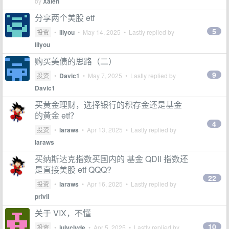
by
Xalen
分享两个美股 etf
5
投资
•
lilyou
•
May 14, 2025
• Lastly replied by
lilyou
购买美债的思路（二）
9
投资
•
Davic1
•
May 7, 2025
• Lastly replied by
Davic1
买黄金理财，选择银行的积存金还是基金
的黄金 etf？
4
投资
•
laraws
•
Apr 13, 2025
• Lastly replied by
laraws
买纳斯达克指数买国内的 基金 QDII 指数还
是直接美股 etf QQQ?
22
投资
•
laraws
•
Apr 16, 2025
• Lastly replied by
privil
关于 VIX，不懂
10
投资
•
julyclyde
•
Apr 5, 2025
• Lastly replied by