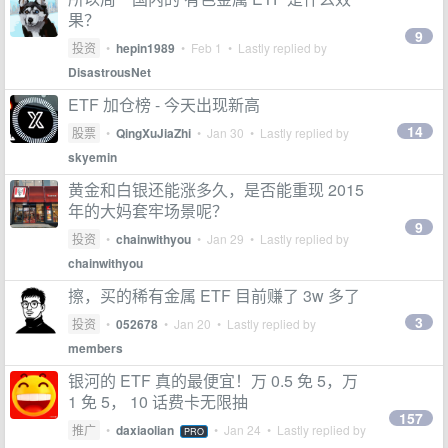
果？
9
投资
•
hepin1989
•
Feb 1
• Lastly replied by
DisastrousNet
ETF 加仓榜 - 今天出现新高
14
股票
•
QingXuJiaZhi
•
Jan 30
• Lastly replied by
skyemin
黄金和白银还能涨多久，是否能重现 2015
年的大妈套牢场景呢？
9
投资
•
chainwithyou
•
Jan 29
• Lastly replied by
chainwithyou
擦，买的稀有金属 ETF 目前赚了 3w 多了
3
投资
•
052678
•
Jan 20
• Lastly replied by
members
银河的 ETF 真的最便宜！万 0.5 免 5，万
1 免 5， 10 话费卡无限抽
157
推广
•
daxiaolian
•
Jan 24
• Lastly replied by
PRO