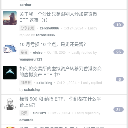
xarthur
关于我一个沙比兄弟跟别人炒加密货币
ETF 这事（1）
10
分享发现
•
zerone0086
•
Oct 24, 2024
• Lastly
replied by
zerone0086
10 月亏损 10 个点，是走还是留？
26
投资
•
efeire
•
Oct 18, 2024
• Lastly replied by
wanguorui123
如何将交易所的虚拟资产转移到香港券商
的虚拟资产 ETF 中？
6
问与答
•
sxbaixing
•
Oct 21, 2024
• Lastly replied
by
sxbaixing
标普 500 和 纳指 ETF， 你们都在什么平
台上买？
31
投资
•
ShiBuYi
•
Oct 27, 2024
• Lastly replied by
adwords