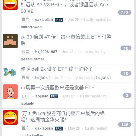
标迈从 A7 V3 PRO+，或者键盘迈从 Ace
68 V2
213
推广
•
daxiaolian
•
Jun 25
• Lastly replied by
PRO
tomorrowan
从 30 倍到 47 倍：给小市值装上 ETF 引擎
后
10
股票
•
hxj20061987
•
Jun 18
• Lastly replied by
DesertCamel
昨晚 dell 2x 做多 ETF 终于解套了
10
投资
•
heijiahei
•
Jun 2
• Lastly replied by
heijiahei
市场再一次提醒散户还是宽基 ETF
3
ETF
•
laojuelv
•
May 27
• Lastly replied by
PRO
laojuelv
“万 1 免 5”a 股券商低门槛开户最后的绝
唱！这周抽金华火腿！
148
推广
•
daxiaolian
•
May 26
• Lastly replied
PRO
by
daxiaolian