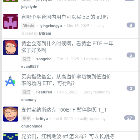
julyclyde
有哪个平台国内用户可以买 btc 的 etf 吗
8
Bitcoin
•
yingxiangyu
•
Mar 16, 2025
• Lastly
replied by
Bitram
黄金会涨到什么时候啊，看黄金 ETF 一年
涨了好多啊
5
投资
•
songche
•
Feb 11, 2025
• Lastly replied by
evan9527
买卖指数基金，从高溢价率切换到低溢价
率的场内 ETF，可行吗？
3
投资
•
Features
•
Feb 6, 2025
• Lastly replied by
chenuny
支付宝纳斯达克 100ETF 暂停购买 T_T
27
投资
•
brittyu
•
Jan 8, 2025
• Lastly replied by
churchmice
兄弟们，红利地波 etf 怎么样？可以长期持