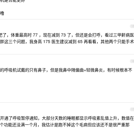
噜
1
了，体重最高时 77 ，现在减到 73 了，但还是会打呼，看过三甲鼾病医
这三个问题，我身高 175 医生建议减到 65 再看看，其他两个只能手术
1
的呼吸机试戴的只有鼻子，但是我鼻中隔偏曲+轻微鼻炎，有时候根本不
1
h 睡觉，开通了呼吸暂停通知，大部分天数的睡眠都显示呼吸紊乱值上升，数值在
通这个功能还没满一个月，我估计是跑不掉这个毛病但应该还不是很严重那