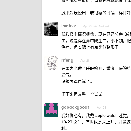
减肥对我没用，我很瘦的时候一样打呼
imnhv2
Apr 28 via Android
我和楼主情况很像，现在已经分房+减肥
生，说是存在鼻中隔歪曲，小下颌，肥胖
治疗，但实际上有点类似整形了
rrfeng
Apr 28
在国内也做了睡眠检测，重度。医院给
通气。
没换面罩再试了。
闲下来再去整一个试试
goodokgood1
Apr 28
我好像也有，我戴 apple watc
10-20 之间，有时候是未上升，开
种。