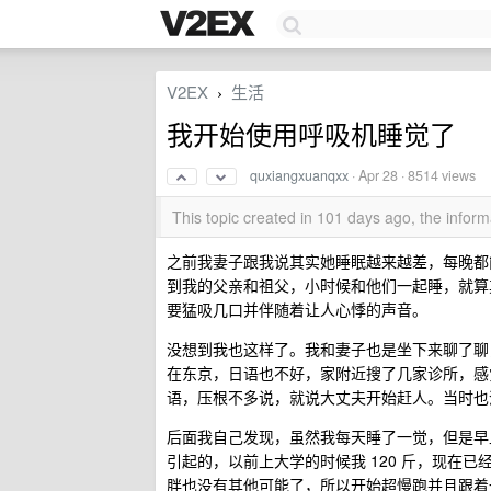
V2EX
生活
›
我开始使用呼吸机睡觉了
quxiangxuanqxx
·
Apr 28
· 8514 views
This topic created in 101 days ago, the info
之前我妻子跟我说其实她睡眠越来越差，每晚都
到我的父亲和祖父，小时候和他们一起睡，就算
要猛吸几口并伴随着让人心悸的声音。
没想到我也这样了。我和妻子也是坐下来聊了聊，
在东京，日语也不好，家附近搜了几家诊所，感
语，压根不多说，就说大丈夫开始赶人。当时也
后面我自己发现，虽然我每天睡了一觉，但是早
引起的，以前上大学的时候我 120 斤，现在已
胖也没有其他可能了，所以开始超慢跑并且跟着