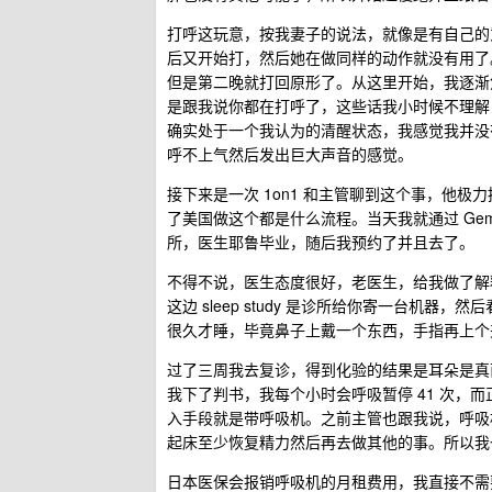
打呼这玩意，按我妻子的说法，就像是有自己的
后又开始打，然后她在做同样的动作就没有用了
但是第二晚就打回原形了。从这里开始，我逐渐
是跟我说你都在打呼了，这些话我小时候不理解
确实处于一个我认为的清醒状态，我感觉我并没
呼不上气然后发出巨大声音的感觉。
接下来是一次 1on1 和主管聊到这个事，他极力推
了美国做这个都是什么流程。当天我就通过 Ge
所，医生耶鲁毕业，随后我预约了并且去了。
不得不说，医生态度很好，老医生，给我做了解
这边 sleep study 是诊所给你寄一台机
很久才睡，毕竟鼻子上戴一个东西，手指再上个
过了三周我去复诊，得到化验的结果是耳朵是真
我下了判书，我每个小时会呼吸暂停 41 次，而
入手段就是带呼吸机。之前主管也跟我说，呼吸机 
起床至少恢复精力然后再去做其他的事。所以我
日本医保会报销呼吸机的月租费用，我直接不需