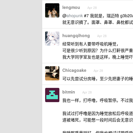
lengmou
Apr 28
@
ahopunk
#7 我就是，瑞迈特 g3b
就无意识摘了。面罩、鼻罩、鼻枕都试
huangqihong
Apr 28
经常听到有人要带呼吸机睡觉，
可是很少听到原因？为什么打鼾很严重
我大学同学室友也是这样，晚上睡觉吓
Chicagoake
Apr 28
可以先尝试分房睡，至少先把妻子的睡
bitmin
Apr 28
我也一样，打呼噜，呼吸暂停。不过我
我试过打呼噜是因为睡觉放松后呼吸道
道被堵死，可能憋一段时间后会无意识
我睡眠质量挺好，但我也想试试带呼吸