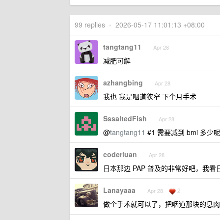
99 replies
•
2026-05-17 11:01:13 +08:00
tangtang11
Apr 28
减肥可解
azhangbing
Apr 28
我也 我是咽道狭窄 下个月手术
SssaltedFish
Apr 28
@
tangtang11
#1 需要减到 bmi 多少
coderluan
Apr 28
日本那边 PAP 普及的非常好吧，我
Lanayaaa
2
Apr 28
做个手术就可以了，把咽道那块的息肉