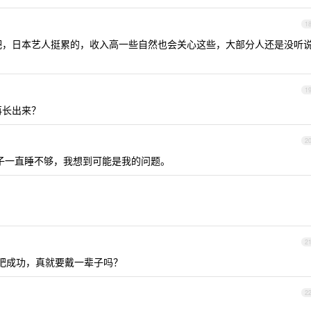
1
差吧，日本艺人挺累的，收入高一些自然也会关心这些，大部分人还是没听
1
再长出来？
2
妻子一直睡不够，我想到可能是我的问题。
2
减肥成功，真就要戴一辈子吗？
2