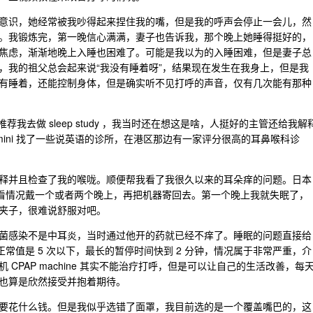
意识，她经常被我吵得起来捏住我的嘴，但是我的呼声会停止一会儿，然
。我锻炼完，第一晚信心满满，妻子也告诉我，那个晚上她睡得挺好的，
焦虑，渐渐地晚上入睡也困难了。可能是我以为的入睡困难，但是妻子总
，我的祖父总会起来说“我没有睡着呀”，结果现在发生在我身上，但是我
有睡着，还能控制身体，但是确实听不见打呼的声音，仅有几次能有那种
荐我去做 sleep study ，我当时还在想这是啥，人挺好的主管还给我解
mini 找了一些说英语的诊所，在港区那边有一家评分很高的耳鼻喉科诊
释并且检查了我的喉咙。顺便帮我看了我很久以来的耳朵痒的问题。日本
器，然后看情况戴一个或者两个晚上，再把机器寄回去。第一个晚上我就失眠了，
夹子，很难说舒服对吧。
菌感染不是中耳炎，当时通过他开的药就已经不痒了。睡眠的问题直接给
正常值是 5 次以下，最长的暂停时间快到 2 分钟，情况属于非常严重，介
CPAP machine 其实不能治疗打呼，但是可以让自己的生活改善，每
也算是欣然接受并抱着期待。
要花什么钱。但是我似乎选错了面罩，我目前选的是一个覆盖嘴巴的，这