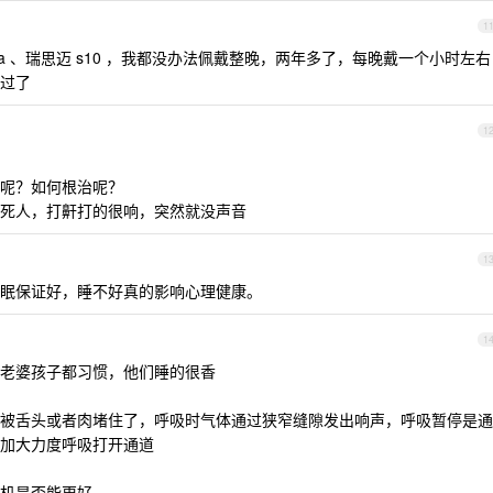
1
20a 、瑞思迈 s10 ，我都没办法佩戴整晚，两年多了，每晚戴一个小时左右
过了
1
呢？如何根治呢？
死人，打鼾打的很响，突然就没声音
1
眠保证好，睡不好真的影响心理健康。
1
老婆孩子都习惯，他们睡的很香
被舌头或者肉堵住了，呼吸时气体通过狭窄缝隙发出响声，呼吸暂停是通
加大力度呼吸打开通道
机是否能更好