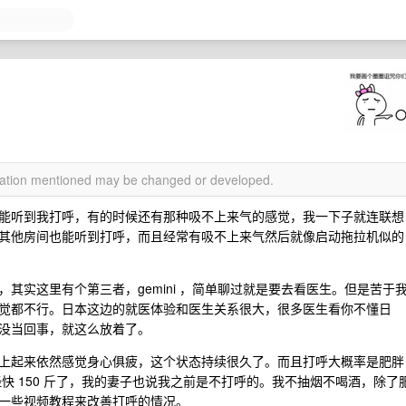
rmation mentioned may be changed or developed.
能听到我打呼，有的时候还有那种吸不上来气的感觉，我一下子就连联想
其他房间也能听到打呼，而且经常有吸不上来气然后就像启动拖拉机似的
其实这里有个第三者，gemini ，简单聊过就是要去看医生。但是苦于
觉都不行。日本这边的就医体验和医生关系很大，很多医生看你不懂日
没当回事，就这么放着了。
上起来依然感觉身心俱疲，这个状态持续很久了。而且打呼大概率是肥胖
经快 150 斤了，我的妻子也说我之前是不打呼的。我不抽烟不喝酒，除了
一些视频教程来改善打呼的情况。