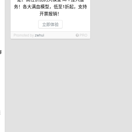
务！各大满血模型，低至1折起，支持
开票报销！
立即体验
Promoted by
zwhui
PRO
释
天