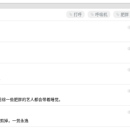
打呼
呼吸机
肥胖
呢
看日综一些肥胖的艺人都会带着睡觉。
剪掉，一劳永逸