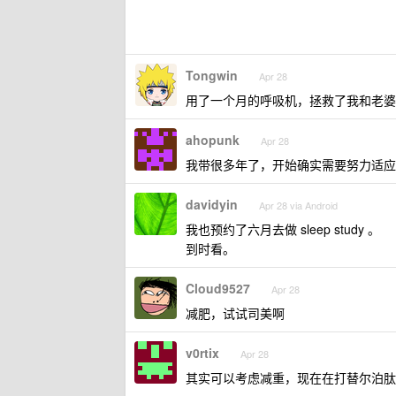
Tongwin
Apr 28
用了一个月的呼吸机，拯救了我和老婆
ahopunk
Apr 28
我带很多年了，开始确实需要努力适应
davidyin
Apr 28 via Android
我也预约了六月去做 sleep study 。
到时看。
Cloud9527
Apr 28
减肥，试试司美啊
v0rtix
Apr 28
其实可以考虑减重，现在在打替尔泊肽