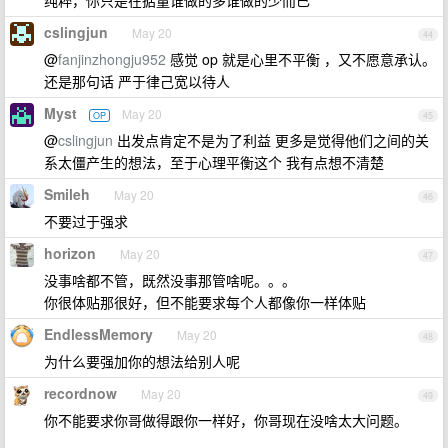
纯粹，你只是在掂量谁做的多谁做的少而已
cslingjun
May 20
44
@
fanjinzhongju952
感觉 op 就是心里不平衡 ，又不愿意承认。
还是那句话 严于律己宽以待人
Myst
May 20
OP
45
@
cslingjun
出发点肯定不是为了利益 更多是觉得他们之间的关
系太僵产生的想法，至于心理平衡这个 我有点想不清楚
Smileh
May 20
46
不要过于强求
horizon
May 20
47
没事啥都不管，既然没事那管啥呢。。。
你很体贴那很好，但不能要求每个人都像你一样体贴
EndlessMemory
May 20
48
为什么要强加你的想法给别人呢
recordnow
May 20
49
你不能要求你哥做得跟你一样好，你哥现在没啥太大问题。