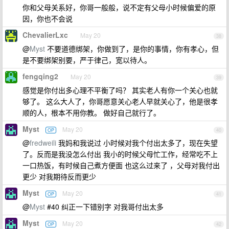
你和父母关系好，你哥一般般，说不定有父母小时候偏爱的原
因，你也不会说
ChevalierLxc
May 20
38
@
Myst
不要道德绑架，你做到了，是你的事情，你有孝心，但
是不要绑架别要，严于律己，宽以待人。
fengqing2
May 20
39
感觉是你付出多心理不平衡了吗？ 其实老人有你一个关心也就
够了。 这么大人了，你哥愿意关心老人早就关心了，他是很孝
顺的人，根本不用你教。 做好自己就行了。
Myst
May 20
OP
40
@
fredweili
我妈和我说过 小时候对我个付出太多了，现在失望
了。反而是我没怎么付出 我小的时候父母忙工作，经常吃不上
一口热饭，有时候自己煮方便面 也这么过来了 ，父母对我付出
更少 对我期待反而更少
Myst
May 20
OP
41
@
Myst
#40 纠正一下错别字 对我哥付出太多
Myst
May 20
OP
42