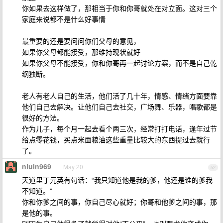
你如果去这样做了，那相当于你和你哥就处在对立面。这对三个
家庭来说都不是什么好事情
最重要的还是要问问你们父母的意见，
如果你父母都能接受，那维持现状就好
如果你父母不能接受，你和你哥再一起讨论方案，而不是自己乾
纲独断。
老人有老人自己的生活，他们活了几十年，情感、情绪方面要靠
他们自己去解决。让他们自己去社交，广场舞、乐器，唱歌都是
很好的方法。
作为儿子，每个月一起去看个两三次，经常打打电话，逢年过节
给点零花钱，买点米面粮油这些重量比较大的东西提过去就行
了。
niuin969
May 20
52
天道里丁元英有句话：“我只知道他是我的爹，他还是谁的爹我
不知道。”
你和你爹之间的事，你自己尽心就好；你哥和他爹之间的事，那
是他的事。