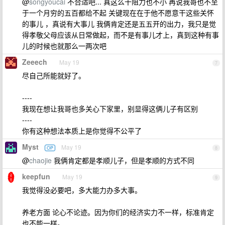
@
songyoucai
不合适吧... 真这么干阻力也不小 再说我哥也不至
于一个月穷的五百都给不起 关键现在在于他不愿意干这些关怀
的事儿 ，真说有大事儿 我俩肯定还是五五开的出力，我只是觉
得孝敬父母应该从日常做起，而不是有事儿才上，真到这种有事
儿的时候也就那么一两次吧
Zeeech
May 19
7
尽自己所能就好了。
----
我现在想让我哥也多关心下家里，别显得这俩儿子有区别
----
你有这种想法本质上是你觉得不公平了
Myst
May 19
OP
8
@
chaojie
我俩肯定都是孝顺儿子，但是孝顺的方式不同
keepfun
May 19
9
我觉得没必要吧，多大能力办多大事。
养老方面 论心不论迹。因为你们的经济实力不一样，标准肯定
也不能一样。