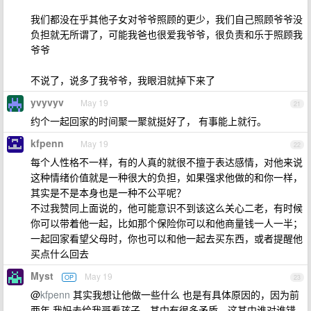
我们都没在乎其他子女对爷爷照顾的更少，我们自己照顾爷爷没
负担就无所谓了，可能我爸也很爱我爷爷，很负责和乐于照顾我
爷爷
不说了，说多了我爷爷，我眼泪就掉下来了
yvyvyv
May 19
21
约个一起回家的时间聚一聚就挺好了， 有事能上就行。
kfpenn
May 19
22
每个人性格不一样，有的人真的就很不擅于表达感情，对他来说
这种情绪价值就是一种很大的负担，如果强求他做的和你一样，
其实是不是本身也是一种不公平呢？
不过我赞同上面说的，他可能意识不到该这么关心二老，有时候
你可以带着他一起，比如那个保险你可以和他商量钱一人一半；
一起回家看望父母时，你也可以和他一起去买东西，或者提醒他
买点什么回去
Myst
May 19
OP
23
@
kfpenn
其实我想让他做一些什么 也是有具体原因的，因为前
两年 我妈去给我哥看孩子，其中有很多矛盾，这其中谁对谁错