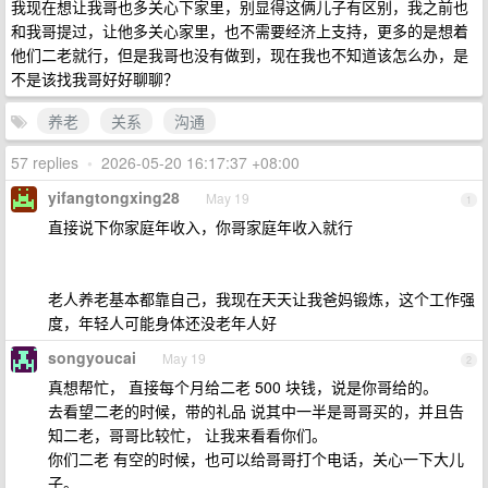
我现在想让我哥也多关心下家里，别显得这俩儿子有区别，我之前也
和我哥提过，让他多关心家里，也不需要经济上支持，更多的是想着
他们二老就行，但是我哥也没有做到，现在我也不知道该怎么办，是
不是该找我哥好好聊聊？
养老
关系
沟通
57 replies
•
2026-05-20 16:17:37 +08:00
yifangtongxing28
May 19
1
直接说下你家庭年收入，你哥家庭年收入就行
老人养老基本都靠自己，我现在天天让我爸妈锻炼，这个工作强
度，年轻人可能身体还没老年人好
songyoucai
May 19
2
真想帮忙， 直接每个月给二老 500 块钱，说是你哥给的。
去看望二老的时候，带的礼品 说其中一半是哥哥买的，并且告
知二老，哥哥比较忙， 让我来看看你们。
你们二老 有空的时候，也可以给哥哥打个电话，关心一下大儿
子。