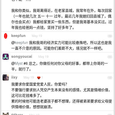
我和你类似，我哥离得近，在老家县城，我常年在外，每次回家
（一年也就几次 五一 十一 过年，最近几年我媳妇回县城了，偶
尔也会买点）我都给家里买一些东西，但是我哥基本没买过。过
年我也给爸妈一点钱，坚持了好多年了。
keepfun
May 19
10
@
keepfun
我和我哥的经济实力可能比较悬殊吧，所以这也是我
一直不介意的原因。可能你们差距不大，境况就不一样吧。
songyoucai
May 19
11
@
Myst
#6 总之，你做任何对你父母的好事，都带上你哥的一
半，就行了。
iixy
May 19
1
12
我要求你爱国爱党爱人民，你爱吗？
不要强行要求别人凭空产生本来没有的感情，尤其是情绪价值，
这可比花钱难多了。
累的时候他可能连老婆孩子都不想理，还得被弟弟要求给父母提
供情绪价值，想想就崩溃。
66beta
May 19