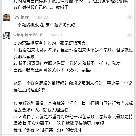
别因为自己做得多了就觉得对他“不公平”，也别强求他变成你。
各自对得起自己的心，就够了。
ivyliner
May 20
53
一个和尚挑水喝, 两个和尚没水喝
winglight2016
May 20
54
lz 的思路挺莫名其妙的，毫无逻辑可言：
1. 我看起来比哥哥孝顺，虽然他看起来也不是不孝顺，但是就没
我那么孝顺
2. 我不想哥哥在孝顺这件事上看起来和我不一样（比我差）
因此，我想让哥哥多关心下（父母）家里。
这是一个符合逻辑的推理吗？你想说服别人行动，至少要有个说
得过去的理由吧？
1. 孝顺这种事情，本来就没个标准，lz 自行把自己的行为当成标
准去要求别人，就很无理蛮横
2. lz 说白了，就是希望哥哥跟他一起在孝顺上卷起来（最好是持
续被 lz 用实力碾压），这样就能显得他更加孝顺
我除了觉得 lz 很搞笑，没别的看法🤷