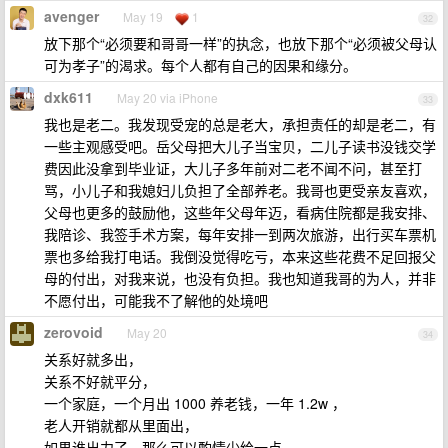
avenger
May 19
1
32
放下那个“必须要和哥哥一样”的执念，也放下那个“必须被父母认
可为孝子”的渴求。每个人都有自己的因果和缘分。
dxk611
May 20 via iPhone
33
我也是老二。我发现受宠的总是老大，承担责任的却是老二，有
一些主观感受吧。岳父母把大儿子当宝贝，二儿子读书没钱交学
费因此没拿到毕业证，大儿子多年前对二老不闻不问，甚至打
骂，小儿子和我媳妇儿负担了全部养老。我哥也更受亲友喜欢，
父母也更多的鼓励他，这些年父母年迈，看病住院都是我安排、
我陪诊、我签手术方案，每年安排一到两次旅游，出行买车票机
票也多给我打电话。我倒没觉得吃亏，本来这些花费不足回报父
母的付出，对我来说，也没有负担。我也知道我哥的为人，并非
不愿付出，可能我不了解他的处境吧
zerovoid
May 20
34
关系好就多出，
关系不好就平分，
一个家庭，一个月出 1000 养老钱，一年 1.2w ，
老人开销就都从里面出，
如果谁出力了，那么可以酌情少给一点。