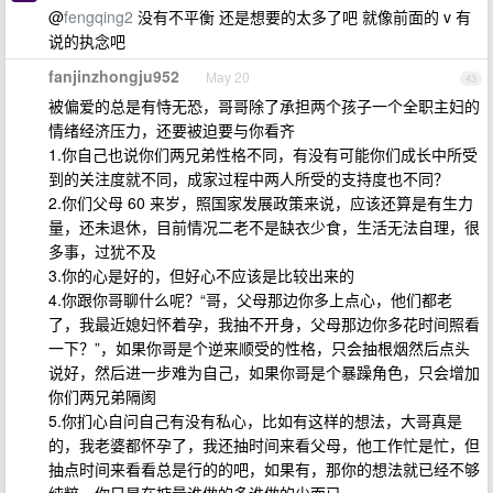
@
fengqing2
没有不平衡 还是想要的太多了吧 就像前面的 v 有
说的执念吧
fanjinzhongju952
May 20
43
被偏爱的总是有恃无恐，哥哥除了承担两个孩子一个全职主妇的
情绪经济压力，还要被迫要与你看齐
1.你自己也说你们两兄弟性格不同，有没有可能你们成长中所受
到的关注度就不同，成家过程中两人所受的支持度也不同？
2.你们父母 60 来岁，照国家发展政策来说，应该还算是有生力
量，还未退休，目前情况二老不是缺衣少食，生活无法自理，很
多事，过犹不及
3.你的心是好的，但好心不应该是比较出来的
4.你跟你哥聊什么呢？“哥，父母那边你多上点心，他们都老
了，我最近媳妇怀着孕，我抽不开身，父母那边你多花时间照看
一下？”，如果你哥是个逆来顺受的性格，只会抽根烟然后点头
说好，然后进一步难为自己，如果你哥是个暴躁角色，只会增加
你们两兄弟隔阂
5.你扪心自问自己有没有私心，比如有这样的想法，大哥真是
的，我老婆都怀孕了，我还抽时间来看父母，他工作忙是忙，但
抽点时间来看看总是行的的吧，如果有，那你的想法就已经不够