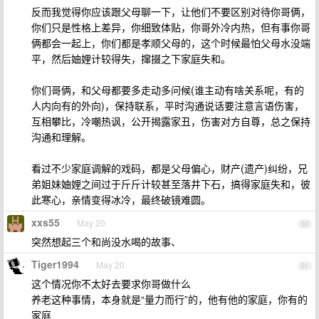
反而我觉得你应该跟父母聊一下，让他们不要区别对待你哥俩，
你们只是性格上差异，你细致体贴，你哥外冷内热，但有事你哥
俩都会一起上，你们都是孝顺父母的，这个时候最怕父母水没端
平，然后妯娌计较得失，撺掇之下家庭失和。
你们哥俩，和父母都要多走动多问候(谁主动有啥关系呢，有的
人内向有的外向)，保持联系，平时沟通说话要注意言语伤害，
互相攀比，冷嘲热讽，公开揭露家丑，伤害对方自尊，总之保持
沟通和理解。
看过不少家庭调解的戏码，都是父母偏心，财产(遗产)纠纷，兄
弟姐妹妯娌之间过于斤斤计较甚至落井下石，搞得家庭失和，彼
此寒心，亲情变得冰冷，最终破镜难圆。
xxs55
May 20
50
突然想起三个和尚没水喝的故事、
Tiger1994
May 20
51
这个情况你不太好去要求你哥做什么
养老这种事情，本身就是“量力而行”的，他有他的家庭，你有的
家庭