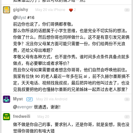
gigishy
May 20 via iPhone
2
35
@
Myst
#16
前边你也说了，你们哥俩都孝敬。
那么你所谈的话题属于小学生思维，也是完全不切实际的想法。
你做了什么，然后想你哥也同样做什么，这不是有意引发兄弟俩
竞争？况且你父母某方面可能只需要一份，你们给两份不光浪
费，还给父母出难题？
孝敬父母有各种方式，也不是作秀。谁时间多点条件具备点就多
做点，有必要攀比或者求等价？
而且你父母如果需要或者想念你哥哥，他们自然会呼唤他前往。
我家有位快 90 的老人最近一年多在玩 ai ，前不久赫尔墨斯搞不
定，天天电话、视频找我叔叔，最后把异地的他叫过去了，也没
见我叔要把他的也懂赫尔墨斯的兄弟姊妹一起弄过去老人那里？
Myst
May 20 via Android
OP
36
@
avenger
很通透，谢谢！
fredweili
May 20
37
做不做是你自己的事，要求别人，还是你哥，就是妄想，我也没
觉得你哥做的有啥大错