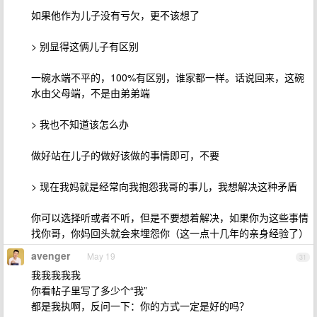
如果他作为儿子没有亏欠，更不该想了
> 别显得这俩儿子有区别
一碗水端不平的，100%有区别，谁家都一样。话说回来，这碗
水由父母端，不是由弟弟端
> 我也不知道该怎么办
做好站在儿子的做好该做的事情即可，不要
> 现在我妈就是经常向我抱怨我哥的事儿，我想解决这种矛盾
你可以选择听或者不听，但是不要想着解决，如果你为这些事情
找你哥，你妈回头就会来埋怨你（这一点十几年的亲身经验了）
avenger
May 19
31
我我我我我
你看帖子里写了多少个“我”
都是我执啊，反问一下：你的方式一定是好的吗？