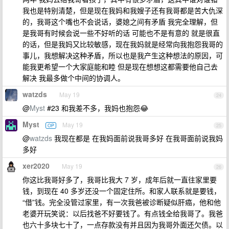
我也是特别清楚，但是现在我妈和我嫂子还有我哥都是苦大仇深
的，我哥这个嘴也不会说话，婆媳之间有矛盾 我完全理解，但
是我哥有时候会说一些不好听的话 可能也不是有意的 就是很直
的话，但是我妈又比较敏感，现在我妈就是经常向我抱怨我哥的
事儿，我想解决这种矛盾，所以也是我产生这种想法的原因，可
能我更希望一个大家庭能和睦 但是现在想想这都需要他自己去
解决 我最多做个中间的协调人。
watzds
May 19
24
@
Myst
#23 和我差不多，我妈也抱怨😂
Myst
May 19
OP
25
@
watzds
我现在都是 在我妈面前说我哥多好 在我哥面前说我妈
多好
xer2020
May 19
26
你这比我哥好多了，我哥比我大 7 岁，成年后就一直往家里要
钱，到现在 40 多岁还没一个固定住所。和家人联系就是要钱，
“借”钱。完全没管过家里，有一次我爸被诊断疑似肝癌，他和他
老婆开玩笑说：以后找爸不好要钱了。有点钱全给我哥了。我爸
也六十多块七十了，一点存款没有并且因为我哥外面还欠债。以