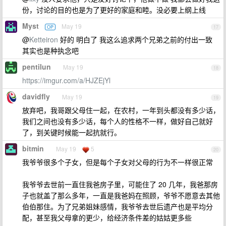
份，讨论的目的也是为了更好的家庭和睦。没必要上纲上线
Myst
May 19
OP
17
@
Ketteiron
好的 明白了 我这么追求两个兄弟之前的付出一致
其实也是种执念吧
pentilun
May 19
18
https://imgur.com/a/HJZEjYl
davidfly
May 19
19
放弃吧，我哥跟父母住一起，在农村，一年到头都没有多少话，
我们之间也没有多少话，每个人的性格不一样，做好自己就好
了，到关键时候能一起抗就行。
bitmin
May 19
5
20
我爷爷很多个子女，但是每个子女对父母的行为不一样很正常
我爷爷去世前一直住我爸房子里，可能住了 20 几年，我爸那房
子也就盖了那么多年，一直是我爸妈在照顾，爷爷不愿意去其他
伯伯那住。为了兄弟姐妹感情，我爷爷去世后遗产也是平均分
配，甚至我父母拿的更少，给经济条件差的姑姑更多些