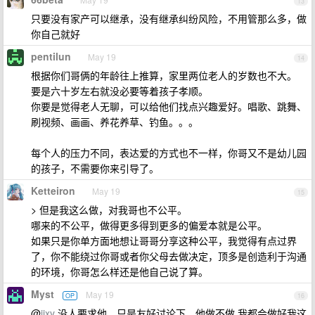
13
只要没有家产可以继承，没有继承纠纷风险，不用管那么多，做
你自己就好
pentilun
May 19
14
根据你们哥俩的年龄往上推算，家里两位老人的岁数也不大。
要是六十岁左右就没必要等着孩子孝顺。
你要是觉得老人无聊，可以给他们找点兴趣爱好。唱歌、跳舞、
刷视频、画画、养花养草、钓鱼。。。
每个人的压力不同，表达爱的方式也不一样，你哥又不是幼儿园
的孩子，不需要你来引导了。
Ketteiron
May 19
15
> 但是我这么做，对我哥也不公平。
哪来的不公平，做得更多得到更多的偏爱本就是公平。
如果只是你单方面地想让哥哥分享这种公平，我觉得有点过界
了，你不能绕过你哥或者你父母去做决定，顶多是创造利于沟通
的环境，你哥怎么样还是他自己说了算。
Myst
May 19
OP
16
@
iixy
没人要求他，只是友好讨论下，他做不做 我都会做好我这