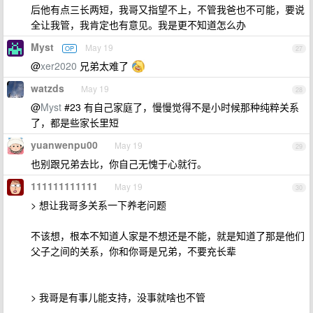
后他有点三长两短，我哥又指望不上，不管我爸也不可能，要说
全让我管，我肯定也有意见。我是更不知道怎么办
Myst
May 19
OP
27
@
xer2020
兄弟太难了
watzds
May 19
28
@
Myst
#23 有自己家庭了，慢慢觉得不是小时候那种纯粹关系
了，都是些家长里短
yuanwenpu00
May 19
29
也别跟兄弟去比，你自己无愧于心就行。
111111111111
May 19
30
> 想让我哥多关系一下养老问题
不该想，根本不知道人家是不想还是不能，就是知道了那是他们
父子之间的关系，你和你哥是兄弟，不要充长辈
> 我哥是有事儿能支持，没事就啥也不管