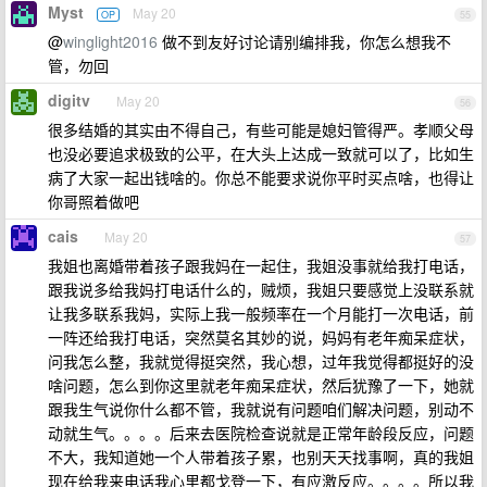
Myst
May 20
OP
55
@
winglight2016
做不到友好讨论请别编排我，你怎么想我不
管，勿回
digitv
May 20
56
很多结婚的其实由不得自己，有些可能是媳妇管得严。孝顺父母
也没必要追求极致的公平，在大头上达成一致就可以了，比如生
病了大家一起出钱啥的。你总不能要求说你平时买点啥，也得让
你哥照着做吧
cais
May 20
57
我姐也离婚带着孩子跟我妈在一起住，我姐没事就给我打电话，
跟我说多给我妈打电话什么的，贼烦，我姐只要感觉上没联系就
让我多联系我妈，实际上我一般频率在一个月能打一次电话，前
一阵还给我打电话，突然莫名其妙的说，妈妈有老年痴呆症状，
问我怎么整，我就觉得挺突然，我心想，过年我觉得都挺好的没
啥问题，怎么到你这里就老年痴呆症状，然后犹豫了一下，她就
跟我生气说你什么都不管，我就说有问题咱们解决问题，别动不
动就生气。。。。后来去医院检查说就是正常年龄段反应，问题
不大，我知道她一个人带着孩子累，也别天天找事啊，真的我姐
现在给我来电话我心里都戈登一下，有应激反应。。。。所以我