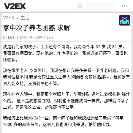
V2EX
生活
›
家中次子养老困惑 求解
By
Myst
at May 19 · 5095 views
我是我们家的次子，上面还有个哥哥，我哥哥今年 37 岁 我 31 岁，
我哥哥有俩闺女。现在他的工作也挺忙的，我最近媳妇怀孕，事情也
比较多。
现在家里老人 身体欠佳，我现在想让我哥多关系一下养老问题，我和
我哥性格不同 我是比较注重关注老人的情绪 比较体贴那种，我哥是有
事儿能支持，没事就啥也不管。
现在在老人眼中，我是那个孝顺儿子，毕竟体贴 逢年过节都礼物 钱什
么的。 这不是我想看到的，但我也不能像我哥一样做，那样就冷落了
二老。但是我这么做，对我哥也不公平。
我经济上比我哥稍好一些，前一阵子我和我媳妇还给二老买了每年
1000 多的商业保险，这事儿我也没和我哥说，怕给他压力。