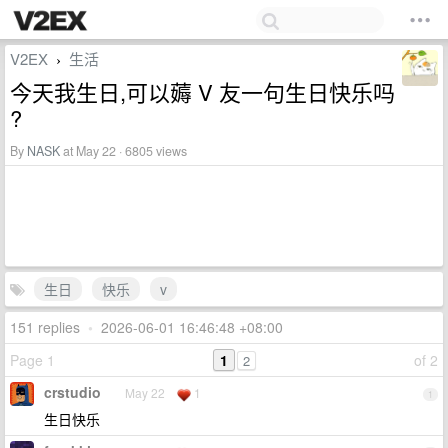
V2EX
生活
›
今天我生日,可以薅 V 友一句生日快乐吗
?
By
NASK
at May 22 · 6805 views
生日
快乐
v
151 replies
•
2026-06-01 16:46:48 +08:00
Page 1
1
of 2
2
crstudio
May 22
1
1
生日快乐