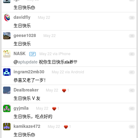
生日快乐🎂
davidfly
May 22
38
生日快乐
geese1028
May 22
39
生日快乐
NASK
May 22 via iPhone
OP
40
@
aptupdate
祝你生日快乐🍰🎁🎊
ingram22mb30
May 22 via Android
41
恭喜又老了一岁！
Dealbreaker
May 22
1
42
生日快乐 V 友
gyjmila
May 22
1
43
生日快乐，吃点好的
kamikaze472
May 22
1
44
生日快乐🎂