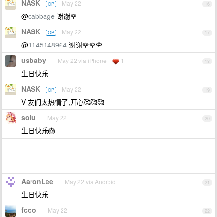
NASK
May 22
OP
16
@
cabbage
谢谢🌹
NASK
May 22
OP
17
@
1145148964
谢谢🌹🌹🌹
usbaby
May 22 via iPhone
1
18
生日快乐
NASK
May 22
OP
19
V 友们太热情了,开心🥰🥰🥰
solu
May 22
20
生日快乐🎂
AaronLee
May 22 via Android
21
生日快乐
fcoo
May 22
22