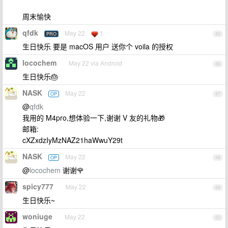
周末愉快
qfdk
May 22
1
PRO
45
生日快乐 要是 macOS 用户 送你个 voila 的授权
locochem
May 22 via Android
46
生日快乐🎂
NASK
May 22
OP
47
@
qfdk
我用的 M4pro,想体验一下,谢谢 V 友的礼物🎁
邮箱:
cXZxdzIyMzNAZ21haWwuY29t
NASK
May 22
OP
48
@
locochem
谢谢🌹
spicy777
May 22
49
生日快乐~
woniuge
May 22
50