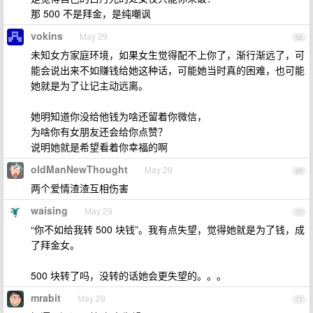
那 500 不是拜金，是纯嘲讽
vokins
May 29
68
未知女方家庭环境，如果女生觉得配不上你了，渐行渐远了，可
能会说出来不如赚钱给她这种话，可能她当时真的困难，也可能
她就是为了让记主动远离。
她明知道你没给他钱为啥还留着你微信，
为啥你有女朋友还会给你点赞？
说明她就是希望看着你幸福的啊
oldManNewThought
May 29
69
两个爱情渣渣互相伤害
waising
May 29
70
“你不如给我转 500 块钱”。我有点失望，觉得她就是为了钱，成
了拜金女。
500 块转了吗，没转的话她会更失望的。。。
mrabit
May 29
71