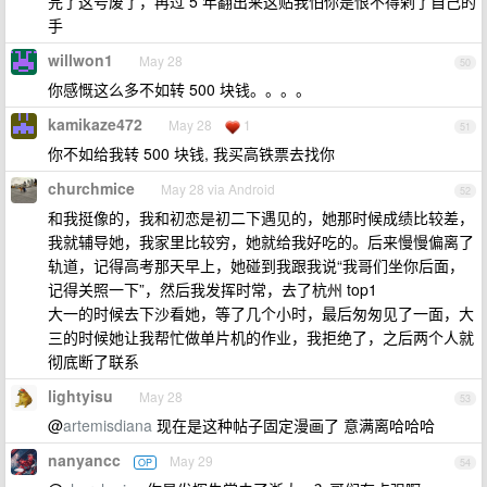
完了这号废了，再过 5 年翻出来这贴我怕你是恨不得剁了自己的
手
willwon1
May 28
50
你感慨这么多不如转 500 块钱。。。。
kamikaze472
May 28
1
51
你不如给我转 500 块钱, 我买高铁票去找你
churchmice
May 28 via Android
52
和我挺像的，我和初恋是初二下遇见的，她那时候成绩比较差，
我就辅导她，我家里比较穷，她就给我好吃的。后来慢慢偏离了
轨道，记得高考那天早上，她碰到我跟我说“我哥们坐你后面，
记得关照一下”，然后我发挥时常，去了杭州 top1
大一的时候去下沙看她，等了几个小时，最后匆匆见了一面，大
三的时候她让我帮忙做单片机的作业，我拒绝了，之后两个人就
彻底断了联系
lightyisu
May 28
53
@
artemisdiana
现在是这种帖子固定漫画了 意满离哈哈哈
nanyancc
May 29
OP
54