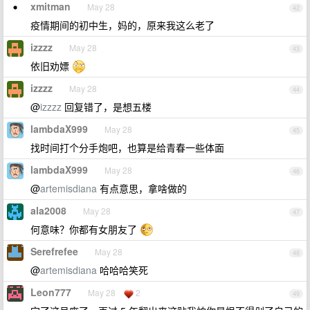
xmitman
May 28
42
疫情期间的初中生，妈的，原来我这么老了
izzzz
May 28
43
依旧劝嫖
izzzz
May 28
44
@
izzzz
回复错了，是想五楼
lambdaX999
May 28
45
找时间打个分手炮吧，也算是给青春一些体面
lambdaX999
May 28
46
@
artemisdiana
有点意思，拿啥做的
ala2008
May 28
47
何意味？你都有女朋友了
Serefrefee
May 28
48
@
artemisdiana
哈哈哈笑死
Leon777
May 28
2
49