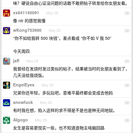
味？硬说自由心证没问题的话敢不敢把帖子转发给你女朋友看。
xx841140091
May 28
25
像 ntr 的感觉我懂
wKong753900
May 28
26
“你不如给我转 500 块钱”，差点看成 “你不如 V 我 50”
今天周四
jaff
May 28
27
我曾经在发烧时发过类似的帖子，结果被当时的女朋友看到了，
几天没给我烧饭。
EngelEyes
May 28
28
兄弟你还年轻，多玩玩吧，意难平最终都会变成去他妈
snowfuck
May 28
29
有时我在想，陷入这样的求不得是不是也是种无间地狱。
AIgogo
May 28
30
女生是容易更现实一些，也不知道造物主啥脑回路