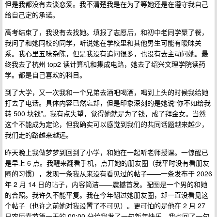
但是我都没有去谈恋爱。我不清楚我是在为了等她还是在遵守我自己
给自己定的承诺。
高考结束了，我没有去找她。填报了志愿后，和初中老同学聚了餐，
我问了和她同校的同学，听说她在学校里和其他男生可能有暧昧关
系。我心里五味杂陈，但是我没有追问很多，也没有去主动问她。最
终我去了杭州 top2 读计算机和集成电路，她去了绍兴文理学院读药
学。都是自己喜欢的科目。
到了大学，又一次我和一个兄弟去酒吧喝酒，喝到上头的时候我给她
打去了电话。具体内容已然忘却，但是印象深刻的是她说“你不如给我
转 500 块钱”。我有点失望，觉得她就是为了钱，成了拜金女。当然
这个不能成为定论，但我确实可以感觉到我们的共同话题越来越少，
我们走的路越来越远。
昨天晚上我做梦梦到回到了小学，和她在一起听老师授课。一惊醒已
是早上 6 点。我醒来翻看手机，点开她的朋友圈（我平时没有看朋友
圈的习惯），发现一条我从来没有看见过的帖子——一条发布于 2026
年 2 月 14 日的帖子，内容简洁——震撼首发。配图是一个男的和她
的合照。我许久不能平复。我在今年翻过她朋友圈，却一直没看见这
个帖子（也许之前她对我设置了不可见）。更可怕的是他在 2 月 27
日农历春节第一天的 00:00 分给我发了一句新年快乐。我也回了一句