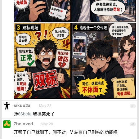
sikuu2al
May 28
40
@
66beta
我操笑死了
7beloved
May 28
41
开智了自己就删了，哦不对，V 站有自己删帖的功能吗