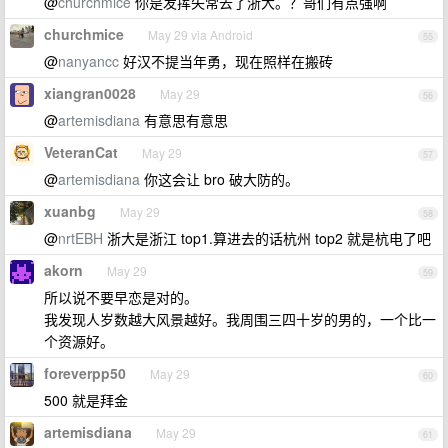
@
churchmice
你是发挥失常去了浙大。？哥们有点强啊
churchmice
May 29 via Android
55
@
nanyancc
好汉不提当年勇，现在照样在搬砖
xiangran0028
May 29
56
@
artemisdiana
有意思有意思
VeteranCat
May 29
57
@
artemisdiana
你这会让 bro 破大防的。
xuanbg
May 29
58
@
nrtEBH
浙大是浙江 top1.算进去的话杭州 top2 就是杭电了吧
akorn
May 29
59
所以说不要早恋是对的。
我发现人岁数越大风景越好。我周围三四十岁的男的，一个比一
个资源好。
foreverpp50
May 29
60
500 就是拜金
artemisdiana
May 29
61