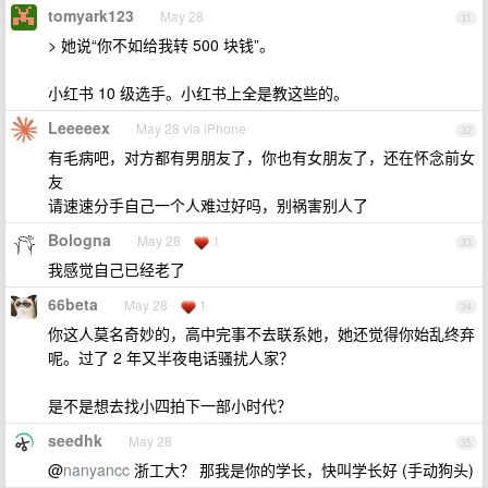
tomyark123
May 28
31
> 她说“你不如给我转 500 块钱”。
小红书 10 级选手。小红书上全是教这些的。
Leeeeex
May 28 via iPhone
32
有毛病吧，对方都有男朋友了，你也有女朋友了，还在怀念前女
友
请速速分手自己一个人难过好吗，别祸害别人了
Bologna
May 28
1
33
我感觉自己已经老了
66beta
May 28
1
34
你这人莫名奇妙的，高中完事不去联系她，她还觉得你始乱终弃
呢。过了 2 年又半夜电话骚扰人家？
是不是想去找小四拍下一部小时代？
seedhk
May 28
35
@
nanyancc
浙工大？ 那我是你的学长，快叫学长好 (手动狗头)