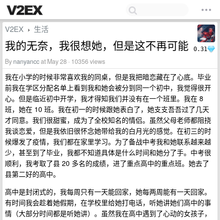
V2EX
生活
›
我的无奈，我很想她，但是这不再可能
0.31
By
nanyancc
at May 28 · 10356 views
我在小学的时候非常喜欢我的同桌，但是我把暗恋藏在了心底。毕业
前我在学区分配名单上看到我和她会被分到同一个初中，我觉得很开
心。但是临近初中开学，我才得知我们并没有在一个班里。我在 8
班，她在 10 班。我在初一的时候跟她表白了，她支支吾吾过了几天
才同意。我们很甜蜜，成为了全校知名的情侣。虽然父母老师都阻挠
我谈恋爱，但是我依旧很怀念她带给我的白月光的感觉。在初三的时
候爆发了疫情，我们都在家里学习。为了备战中考我和她联系越来越
少，甚至到了毕业，我都不知道具体是什么时间和她分了手。中考很
顺利，我考取了县 20 多名的成绩，进了重点高中的重点班。她去了
县第二好的高中。
高中是封闭式的，我每周只有一天能回家，她每两周能有一天回家。
有时间我会趁着她假期，在学校里给她打电话，听她讲她们高中的事
情（大部分时间都是听她讲）。虽然我在高中遇到了心动的女孩子，