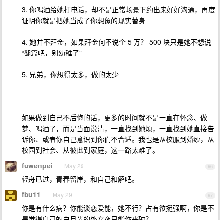
3. 你喝酒给她打电话，却不是正常场景下约出来好好沟通，再度
证明你就是把她当成了你想象的现实替身
4. 她并不拜金，如果拜金何不说个 5 万？ 500 块只是她不想说
“翻篇吧，别幼稚了”
5. 兄弟，你想得太多，做的太少
如果做到自己不后悔的话，更多的时间就不是一直在怀念、做
梦、喝酒了，而是当面说清，一直找到她烦，一直找到她直接告
诉你、或者你自己意识到你们不合适。我也是从校服到婚纱，从
校园到社会、从彼此到家庭，这一路太难了。
fuwenpei
May 29
66
轻舟已过，青春留岸，和自己和解吧。
fbu11
May 29
67
你是有什么病？你能谈恋爱能，她不行？占有欲挺强啊，你是不
是觉得自己的白月光的处女夜只能你来破？