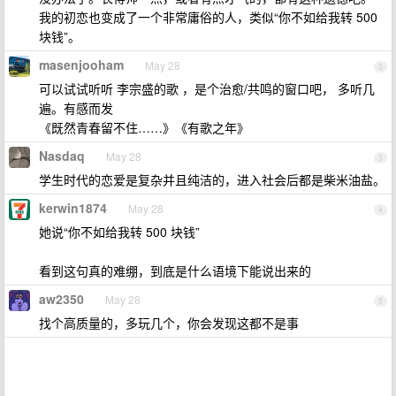
我的初恋也变成了一个非常庸俗的人，类似“你不如给我转 500
块钱”。
masenjooham
May 28
2
可以试试听听 李宗盛的歌 ，是个治愈/共鸣的窗口吧， 多听几
遍。有感而发
《既然青春留不住……》《有歌之年》
Nasdaq
May 28
3
学生时代的恋爱是复杂并且纯洁的，进入社会后都是柴米油盐。
kerwin1874
May 28
4
她说“你不如给我转 500 块钱”
看到这句真的难绷，到底是什么语境下能说出来的
aw2350
May 28
5
找个高质量的，多玩几个，你会发现这都不是事