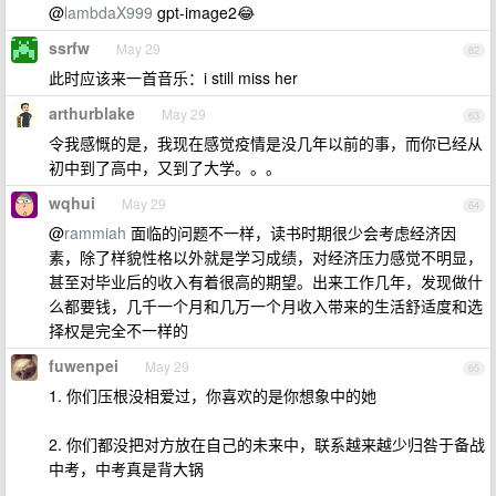
@
lambdaX999
gpt-image2😂
ssrfw
May 29
62
此时应该来一首音乐：i still miss her
arthurblake
May 29
63
令我感慨的是，我现在感觉疫情是没几年以前的事，而你已经从
初中到了高中，又到了大学。。。
wqhui
May 29
64
@
rammiah
面临的问题不一样，读书时期很少会考虑经济因
素，除了样貌性格以外就是学习成绩，对经济压力感觉不明显，
甚至对毕业后的收入有着很高的期望。出来工作几年，发现做什
么都要钱，几千一个月和几万一个月收入带来的生活舒适度和选
择权是完全不一样的
fuwenpei
May 29
65
1. 你们压根没相爱过，你喜欢的是你想象中的她
2. 你们都没把对方放在自己的未来中，联系越来越少归咎于备战
中考，中考真是背大锅