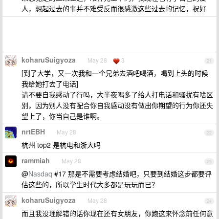
人，想起过去的事并不难受反而很感激这些过去的记忆，祝好
koharuSuigyoza
May 28
3
21
[到了大学，又一次我和一个兄弟去酒吧喝酒，喝到上头的时候
我给她打去了电话]
请不要自我感动了行吗，大半夜喝多了给人打电话和骚扰有啥区
别，因为别人没有配合你自我感动没有做出你期望的行为你还失
望上了，你当自己是谁啊。
nrtEBH
May 28
22
杭州 top2 是杭电和浙大吗
rammiah
May 28
23
@
Nasdaq
#17 那是不需要考虑结婚吧，只要到结婚这步都要评
估这些的，所以学生时代大多都是玩玩而已？
koharuSuigyoza
May 28
24
而且我没理解错的话你现在还有女朋友，你跑这来怀念前任何意