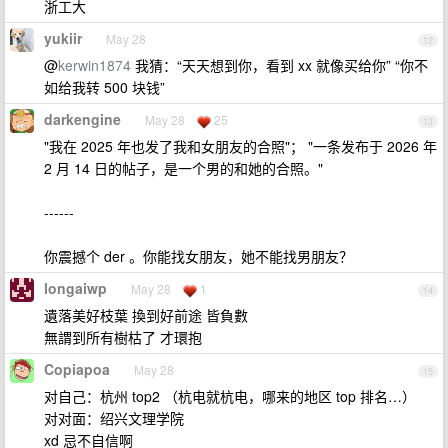
浙工大
yukiir
May 28
12
@
kerwin1874
我猜：“天天想到你，看到 xx 就像买给你” “你不
如给我转 500 块钱”
darkengine
May 28
25
13
"我在 2025 年也发了我和女朋友的合照"； "一条发布于 2026 年
2 月 14 日的帖子，是一个男的和她的合照。"
------
你震撼个 der 。你能找女朋友，她不能找男朋友？
longaiwp
May 28
1
14
遺落美好枝葉 換到好前途 皆負數
無謂到所有樹枯了 才環抱
Copiapoa
May 28
15
对自己：杭州 top2 （杭电就杭电，哪来的地区 top 排名…）
对对面：绍兴文理学院
xd 忌不自信啊