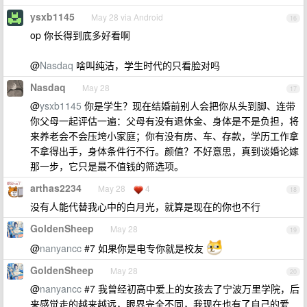
ysxb1145
May 28 via Android
16
op 你长得到底多好看啊
@
Nasdaq
啥叫纯洁，学生时代的只看脸对吗
Nasdaq
May 28
17
@
ysxb1145
你是学生？现在结婚前别人会把你从头到脚、连带
你父母一起评估一遍：父母有没有退休金、身体是不是负担，将
来养老会不会压垮小家庭；你有没有房、车、存款，学历工作拿
不拿得出手，身体条件行不行。颜值？不好意思，真到谈婚论嫁
那一步，它只是最不值钱的筛选项。
arthas2234
May 28
4
18
没有人能代替我心中的白月光，就算是现在的你也不行
GoldenSheep
May 28
19
@
nanyancc
#7 如果你是电专你就是校友
GoldenSheep
May 28
20
@
nanyancc
#7 我曾经初高中爱上的女孩去了宁波万里学院，后
来感觉走的越来越远，眼界完全不同，我现在也有了自己的爱