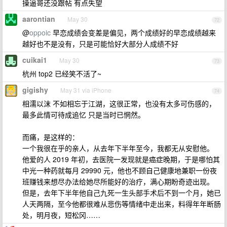
操逼哥还没跟帖 有点失望
aarontian
May 30
72
@
oppoic
早恋成绩会变差是偏见，两个成绩好的早恋成绩越来
越好也不是没有，只是可能恰好大部分人成绩不好
cuikai1
May 30
73
杭州 top2 已经笑不活了~
gigishy
May 31 via iPhone
74
相濡以沫 不如相忘于江湖，这很正常，也没有太多可伤感的，
最多此情可待成追忆 只是当时已惘然。
而痛，是这样的：
一个我很在乎的亲人，从去年下半年至今，我都无从安慰他。
他爱的人 2019 年初，去医院一发现就是癌症晚期，于是哪怕其
中光一种药就每月 29990 元，他也不顾自己健康地兼职一份夜
班赚钱来想尽办法给她尽所能好的治疗，满心期盼奇迹出现。
但是，去年下半年他自己九死一生头部手术后不到一个月，她已
人天两隔，至今他都很难从悲伤等情绪中走出来，料得年年断肠
处，明月夜，短松冈……