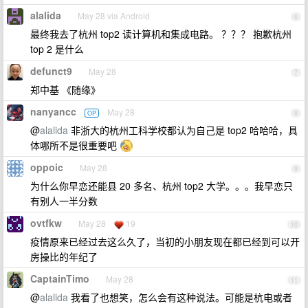
alalida
May 28 via Android
6
最终我去了杭州 top2 读计算机和集成电路。 ？？？ 抱歉杭州
top 2 是什么
defunct9
May 28
7
郑中基 《随缘》
nanyancc
May 28
OP
8
@
alalida
非浙大的杭州工科学校都认为自己是 top2 哈哈哈，具
体哪所不是很重要吧
oppoic
May 28
9
为什么你早恋还能县 20 多名、杭州 top2 大学。。。我早恋只
有别人一半分数
ovtfkw
May 28
19
10
疫情原来已经过去这么久了，当初的小朋友现在都已经到可以开
房操比的年纪了
CaptainTimo
May 28
11
@
alalida
我看了也想笑，怎么会有这种说法。可能是杭电或者