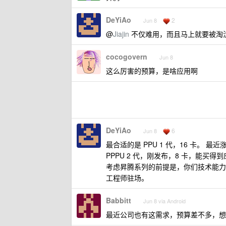
DeYiAo
2
Jun 8
@
Jiajin
不仅难用，而且马上就要被淘
cocogovern
Jun 8
这么厉害的预算，是啥应用啊
DeYiAo
6
Jun 8
最合适的是 PPU 1 代，16 卡。 
PPPU 2 代，刚发布，8 卡，能买得
考虑昇腾系列的前提是，你们技术能力极
工程师驻场。
Babbitt
Jun 8 via Android
最近公司也有这需求，预算差不多，想部署 d