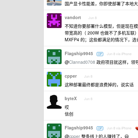
国产显卡性能差，你即使部署了本地大
vandort
Jun 8
不知道你要部署什么模型，但是现在模
带宽高的（ 200W 也做不了多机互
MXFP4 的；这些都满足的情况下，
Flagship9945
Jun 8 via iPhone
OP
@
Clannad0708
政府项目就这样，领
cpper
Jun 8
这种部署最终都是浪费掉的，说实话
byteX
Jun 8
哎
信创
Flagship9945
Jun 8 via iPhone
OP
@
cpper
整条线上的人赚钱了，😃