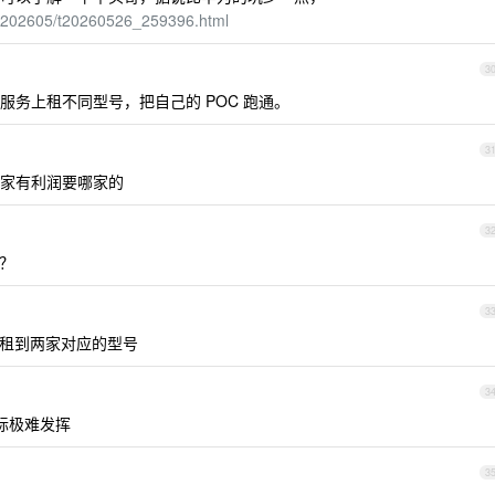
gg/202605/t20260526_259396.html
3
务上租不同型号，把自己的 POC 跑通。
3
家有利润要哪家的
3
？
3
租到两家对应的型号
3
际极难发挥
3