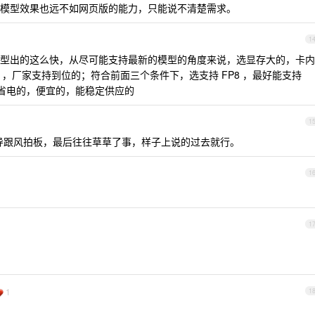
模型效果也远不如网页版的能力，只能说不清楚需求。
1
型出的这么快，从尽可能支持最新的模型的角度来说，选显存大的，卡内
联），厂家支持到位的；符合前面三个条件下，选支持 FP8 ，最好能支持
选省电的，便宜的，能稳定供应的
1
导跟风拍板，最后往往草草了事，样子上说的过去就行。
1
1
1
1