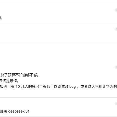
汰
最近涨价了预算不知道够不够。
到应该是最佳。
强且有 10 几人的底层工程师可以调试改 bug ，或者财大气粗让华为的
eepseek v4