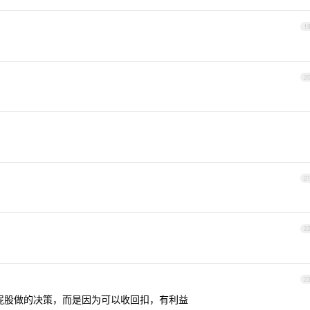
1
2
2
2
2
屁股做的决策，而是因为可以收回扣，有利益