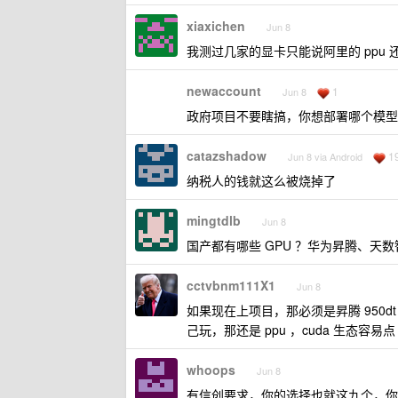
xiaxichen
Jun 8
我测过几家的显卡只能说阿里的 ppu 
newaccount
1
Jun 8
政府项目不要瞎搞，你想部署哪个模型
catazshadow
1
Jun 8 via Android
纳税人的钱就这么被烧掉了
mingtdlb
Jun 8
国产都有哪些 GPU ？华为昇腾、天
cctvbnm111X1
Jun 8
如果现在上项目，那必须是昇腾 950d
己玩，那还是 ppu ，cuda 生态容易点
whoops
Jun 8
有信创要求，你的选择也就这九个，你