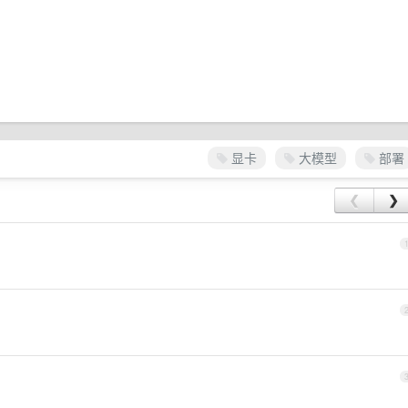
显卡
大模型
部署
❮
❯