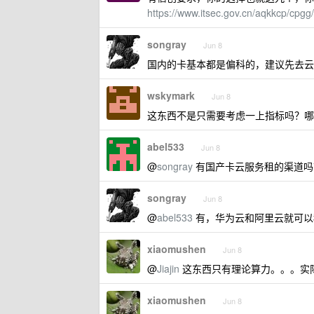
https://www.itsec.gov.cn/aqkkcp/cp
songray
Jun 8
国内的卡基本都是偏科的，建议先去云服
wskymark
Jun 8
这东西不是只需要考虑一上指标吗？哪
abel533
Jun 8
@
songray
有国产卡云服务租的渠道吗
songray
Jun 8
@
abel533
有，华为云和阿里云就可以
xiaomushen
Jun 8
@
Jiajin
这东西只有理论算力。。。实
xiaomushen
Jun 8