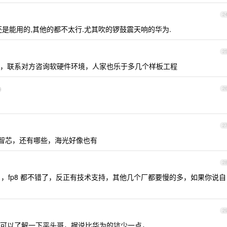
2
还是能用的,其他的都不太行.尤其吹的锣鼓震天响的华为.
2
，联系对方咨询软硬件环境，人家也乐于多几个样板工程
9
2
2
数智芯，还有哪些，海光好像也有
2
t ，fp8 都不错了，反正有技术支持，其他几个厂都要慢的多，如果你说自
2
可以了解一下平头哥，据说比华为的坑少一点，