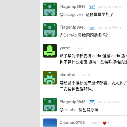
Flagship9945
Jun 8 via iPhone
OP
@
cocogovern
这预算算少的了
Flagship9945
Jun 8 via iPhone
OP
@
DeYiAo
昇腾问题很多吗？
yyttrr
Jun 8
除了华为卡都支持 cuda,但是 cu
也不算什么难事.避坑一些特殊规格的
skuuhui
Jun 8
没经验不推荐国产显卡部署，坑太多了
门安装包售后那种。
Flagship9945
Jun 8 via iPhone
OP
@
skuuhui
信创没办法
Clannad0708
1
Jun 8