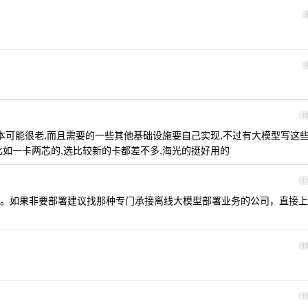
1
da 版本可能很老,而且需要的一些其他基础设施要自己实现,不过有大模型写这
比如一卡两芯的,选比较新的卡都差不多,海光的挺好用的
1
。如果非要部署建议找那种专门承接离线大模型部署业务的公司，直接上
1
1