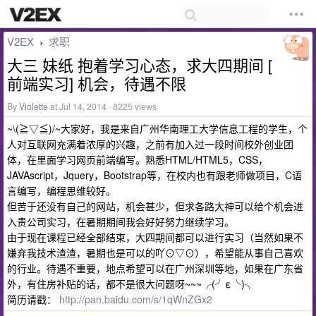
V2EX
求职
›
大三 妹纸 抱着学习心态，求大四期间 [
前端实习] 机会，待遇不限
By
Violette
at Jul 14, 2014 · 8225 views
~\(≧▽≦)/~大家好，我是来自广州华南理工大学信息工程的学生，个
人对互联网充满着浓厚的兴趣，之前有加入过一段时间校外创业团
体，在里面学习网页前端编写。熟悉HTML/HTML5，CSS，
JAVAscript，Jquery，Bootstrap等，在校内也有跟老师做项目，C语
言编写，编程思维较好。
但苦于还没有自己的网站，机会甚少，但求各路大神可以给个机会进
入贵公司实习，在暑期期间我会好好努力继续学习。
由于现在课程已经全部结束，大四期间都可以进行实习（当然如果不
嫌弃我技术渣渣，暑期也是可以的吖⊙▽⊙），希望能从事自己喜欢
的行业。待遇不重要，地点希望可以在广州深圳等地，如果在广东省
外，有住房补贴的话，都不是很大问题呀~~~╭(╯ε╰)╮
简历请戳：
http://pan.baidu.com/s/1qWnZGx2