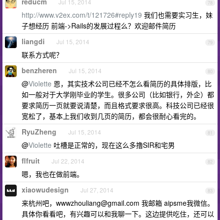
reducm
Jul 15, 2014
78
http://www.v2ex.com/t/121726#reply19
我们也需要实习生，妹
子想经历 前端->Rails的发展过程么？欢迎邮件简历
liangdi
Jul 15, 2014
79
联系方式呢？
benzheren
Jul 15, 2014
80
@
Violette
恩，其实技术公司已经不怎么看简历的具体排版，比
如一般对于大学刚毕业的学生。很多公司（比如银行，外企）都
要求简历一页就要说清楚，而且格式要求很高。科技公司已经很
宽松了，基本上我们收到几页的简历，都会很耐心看完的。
RyuZheng
Jul 15, 2014
81
@
Violette
吐槽是正常的，现在这么多撸SIR和宅男
flfruit
Jul 22, 2014
82
嗯，我也在做前端。
xiaowudesign
Jul 27, 2014
83
来杭州吧，
wwwzhouliang@gmail.com
我邮箱 aipsme我微信。
具体你看看吧，有兴趣可以和我聊一下。这边提供吃住，还可以