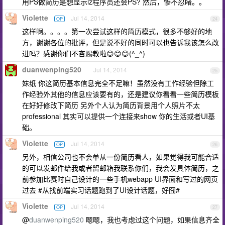
用PS做简历是想显示lz程序员还会PS? 然后，惨不忍睹。。
Violette
Jul 14, 2014
OP
24
这样啊。。。。第一次尝试这样的简历模式，很多不够好的地
方，谢谢各位的批评，但是说不好的同时可以也告诉我该怎么改
进吗？感谢你们不吝赐教啦😊😊😊(^_^)
duanwenping520
Jul 14, 2014
25
妹纸 你这简历基本信息完全不足嘛！虽然没有工作经验但除工
作经验外其他的信息应该要有的，还是建议你看看一些简历模板
在好好修改下简历 另外个人认为简历背景用个人照片不太
professional 其实可以提供一个连接来show 你的生活或者UI基
础。
Violette
Jul 14, 2014
OP
26
另外，相信公司也不会单从一份简历看人，如果觉得我可能合适
的可以发邮件给我或者留邮箱我联系你们，我会发具体简历，之
前参加比赛时自己设计的一些手机webapp UI界面和写过的网页
过去 #从找前端实习话题跑到了UI设计话题，好囧#
Violette
Jul 14, 2014
OP
27
@
duanwenping520
嗯嗯，我也考虑过这个问题，如果信息齐全