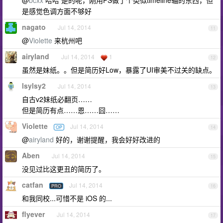
@
bcxx
哈哈 是的呢，刚用PS做了个类似timeline轴的东西，但
是感觉色调方面不够好
nagato
Jul 14, 2014
11
@
Violette
来杭州吧
airyland
Jul 14, 2014
1
12
虽然是妹纸。。但是简历好Low，暴露了UI审美不过关的缺点。
lsylsy2
Jul 14, 2014
13
自古v2妹纸必翻页……
但是简历有点……恩……囧……
Violette
Jul 14, 2014
OP
14
@
airyland
好的，谢谢提醒，我会好好改进的
Aben
Jul 14, 2014
15
没见过比这更丑的简历了。
catfan
Jul 14, 2014
PRO
16
和我同校...可惜不是 iOS 的...
flyever
Jul 14, 2014
17