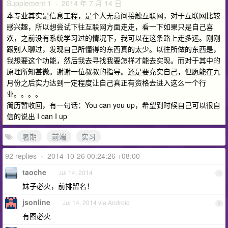
Supplement 1 · 2014 年 7 月 14 日
本专业其实是信息工程，是个人无意间接触互联网，对于互联网比较
感兴趣，所以想尝试下往互联网方面走走，看一下如果只是自己喜
欢，之前没有系统学习过的情况下，我可以在这条路上走多远。刚刚
跟别人聊过，发现自己所懂得的东西真的太少。以往所做的东西是，
我想要这个功能，然后我去寻找我要怎样才能去实现。而对于其中的
原理所知甚微。谢谢一位叔叔的指导。还是要充实自己，但愿能在九
月份之后实力达到一定程度让自己真正有资格去进入这么一个行
业。。。。
简历暂收回，有一句话：You can you up，希望到时候自己可以很自
信的说出 I can I up
暑期
前端
实习
92 replies
•
2014-10-26 00:24:26 +08:00
taoche
Jul 14, 2014
1
妹子必火，前排留名！
jsonline
Jul 14, 2014 via Android
2
有图必火