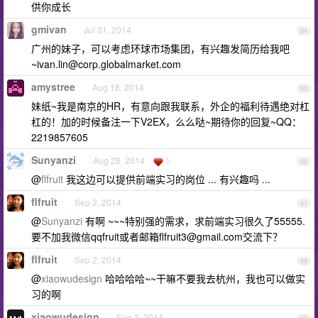
供你成长
gmivan
Jul 31, 2014
84
广州的妹子，可以考虑环球市场集团，有兴趣发简历给我吧
~ivan.lin@corp.globalmarket.com
amystree
Aug 18, 2014
85
妹纸~我是南京的HR，有意向跟我联系，外企的福利待遇绝对杠
杠的！加的时候备注一下V2EX，么么哒~期待你的回复~QQ：
2219857605
Sunyanzi
Aug 28, 2014
1
86
@
flfruit
我这边可以提供前端实习的岗位 ... 有兴趣吗 ...
flfruit
Sep 2, 2014
87
@
Sunyanzi
有啊 ~~~特别强的需求，求前端实习很久了55555.
要不加我微信qqfruit或者邮箱
flfruit3@gmail.com
交流下？
flfruit
Sep 2, 2014
88
@
xiaowudesign
哈哈哈哈~~干嘛不要我去杭州，我也可以做实
习的啊
xiaowudesign
Sep 3, 2014