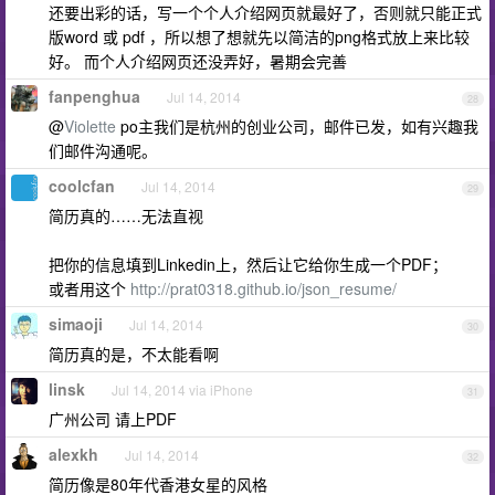
还要出彩的话，写一个个人介绍网页就最好了，否则就只能正式
版word 或 pdf ，所以想了想就先以简洁的png格式放上来比较
好。 而个人介绍网页还没弄好，暑期会完善
fanpenghua
Jul 14, 2014
28
@
Violette
po主我们是杭州的创业公司，邮件已发，如有兴趣我
们邮件沟通呢。
coolcfan
Jul 14, 2014
29
简历真的……无法直视
把你的信息填到Linkedin上，然后让它给你生成一个PDF；
或者用这个
http://prat0318.github.io/json_resume/
simaoji
Jul 14, 2014
30
简历真的是，不太能看啊
linsk
Jul 14, 2014 via iPhone
31
广州公司 请上PDF
alexkh
Jul 14, 2014
32
简历像是80年代香港女星的风格