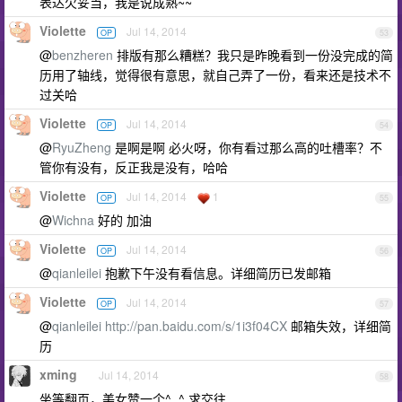
表达欠妥当，我是说成熟~~
Violette
Jul 14, 2014
OP
53
@
benzheren
排版有那么糟糕？我只是昨晚看到一份没完成的简
历用了轴线，觉得很有意思，就自己弄了一份，看来还是技术不
过关哈
Violette
Jul 14, 2014
OP
54
@
RyuZheng
是啊是啊 必火呀，你有看过那么高的吐槽率？不
管你有没有，反正我是没有，哈哈
Violette
Jul 14, 2014
1
OP
55
@
Wichna
好的 加油
Violette
Jul 14, 2014
OP
56
@
qianleilei
抱歉下午没有看信息。详细简历已发邮箱
Violette
Jul 14, 2014
OP
57
@
qianleilei
http://pan.baidu.com/s/1i3f04CX
邮箱失效，详细简
历
xming
Jul 14, 2014
58
坐等翻页，美女赞一个^_^,求交往