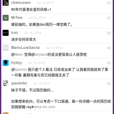
chairuosen
Jul 14, 2014
40
80年代香港女星的风格+1
MrTwo
Jul 14, 2014
41
做前端的，如果是doc简历一律忽略了。
lcxz
Jul 14, 2014
42
进步空间非常大
MarioLuisGarcia
Jul 14, 2014
43
@
Aben
觉得@
airyland
的说法更容易让人接受呢
hydyy
Jul 14, 2014
44
@
sammo
我只是个人看法 已经发出来了 让我看到我就有了第
一印象 暑期完善与否已经跟我无关了
qianleilei
Jul 14, 2014
45
妹子不错，不过简历做的....
如果想来杭州，可以考虑一下口袋通，做一份详细一点的简历给
到我邮箱 ray#
qima-inc.com