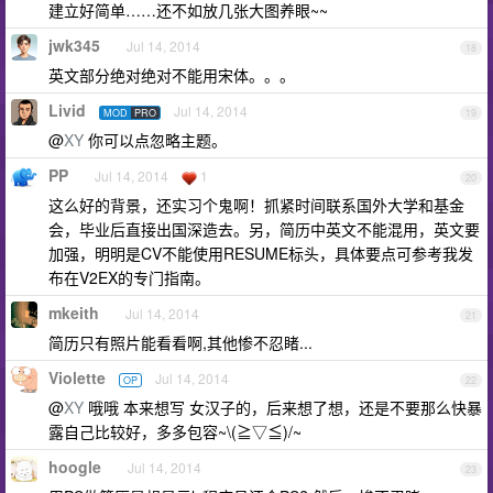
建立好简单……还不如放几张大图养眼~~
jwk345
Jul 14, 2014
18
英文部分绝对绝对不能用宋体。。。
Livid
Jul 14, 2014
MOD
PRO
19
@
XY
你可以点忽略主题。
PP
Jul 14, 2014
1
20
这么好的背景，还实习个鬼啊！抓紧时间联系国外大学和基金
会，毕业后直接出国深造去。另，简历中英文不能混用，英文要
加强，明明是CV不能使用RESUME标头，具体要点可参考我发
布在V2EX的专门指南。
mkeith
Jul 14, 2014
21
简历只有照片能看看啊,其他惨不忍睹...
Violette
Jul 14, 2014
OP
22
@
XY
哦哦 本来想写 女汉子的，后来想了想，还是不要那么快暴
露自己比较好，多多包容~\(≧▽≦)/~
hoogle
Jul 14, 2014
23