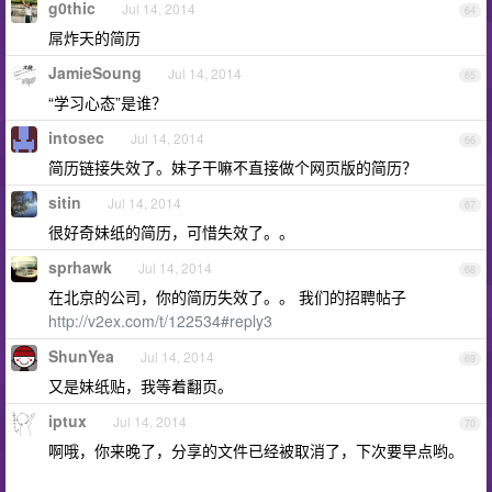
g0thic
Jul 14, 2014
64
屌炸天的简历
JamieSoung
Jul 14, 2014
65
“学习心态”是谁？
intosec
Jul 14, 2014
66
简历链接失效了。妹子干嘛不直接做个网页版的简历？
sitin
Jul 14, 2014
67
很好奇妹纸的简历，可惜失效了。。
sprhawk
Jul 14, 2014
68
在北京的公司，你的简历失效了。。 我们的招聘帖子
http://v2ex.com/t/122534#reply3
ShunYea
Jul 14, 2014
69
又是妹纸贴，我等着翻页。
iptux
Jul 14, 2014
70
啊哦，你来晚了，分享的文件已经被取消了，下次要早点哟。