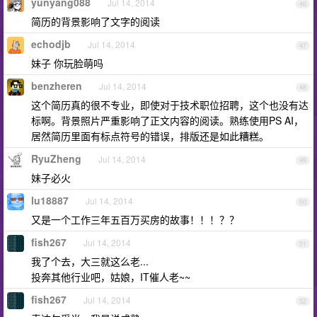
yunyang088
Jul 14, 2014
46
简历的背景影响了文字的阅读
echodjb
Jul 14, 2014
47
妹子 你玩脸萌吗
benzheren
Jul 14, 2014
48
这个简历真的很不专业，即使对于技术职位招聘，这个也没有达
标啊。背景照片严重影响了正文内容的阅读。熟练使用PS AI，
居然简历里面有标点符号的错误，排版还是如此糟糕。
RyuZheng
Jul 14, 2014
49
妹子必火
lu18887
Jul 14, 2014
50
又是一个工作三年五百万买房的故事！！！？？
fish267
Jul 14, 2014
51
我了个去，大三就这么老...
投奔其他行业吧，姑娘，IT催人老~~
fish267
Jul 14, 2014
52