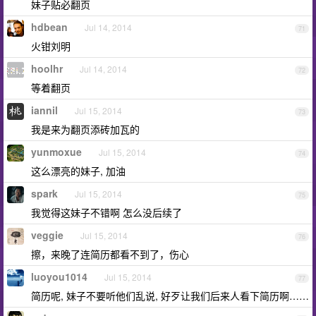
妹子贴必翻页
hdbean
Jul 14, 2014
71
火钳刘明
hoolhr
Jul 14, 2014
72
等着翻页
iannil
Jul 15, 2014
73
我是来为翻页添砖加瓦的
yunmoxue
Jul 15, 2014
74
这么漂亮的妹子, 加油
spark
Jul 15, 2014
75
我觉得这妹子不错啊 怎么没后续了
veggie
Jul 15, 2014
76
擦，来晚了连简历都看不到了，伤心
luoyou1014
Jul 15, 2014
77
简历呢, 妹子不要听他们乱说, 好歹让我们后来人看下简历啊……