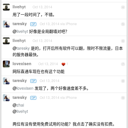
livehyt
Oct 13, 2014
4
用了一段时间了，不错。
taresky
Oct 13, 2014 via iPhone
OP
5
@
livehyt
好像是全局翻墙对吧？
livehyt
Oct 13, 2014
6
@
taresky
是的，打开后所有软件可以翻，限时不限流量，日本
的服务器最快。
lovexisen
Oct 13, 2014
1
7
网际直通车现在也有这个功能
taresky
Oct 13, 2014
OP
8
@
lovexisen
发现了，两个好像速度差不多。
taresky
Oct 13, 2014 via iPhone
OP
9
@
zhai
@
livehyt
两位有没有使用免费试用的功能？我点击了确实没有扣费。