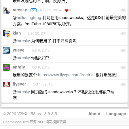
最近发现也用不了啊，没办法了
taresky
Nov 25, 2014
1
OP
16
@
helloqingfeng
我现在用shadowsocks，这是iOS目前最完美的
方案。YouTube 1080P可以秒开。
kiah
Dec 20, 2014
17
@
taresky
为何我用了 打不开网页呢
yueye
Jun 6, 2015
18
@
taresky
你越狱了？
snhfly
Oct 8, 2015
19
我用的是这个
https://www.flyvpn.com/freetrial
很好用感觉！
flyever
Oct 14, 2015
20
@
taresky
网页版的 shadowsocks ？不越狱没法用客户端
啊。。。
© 2026 V2EX · 58ms · 3.9.8.5
About
·
Language
ChameleonUltra 开源 NFC 读写模拟玩具