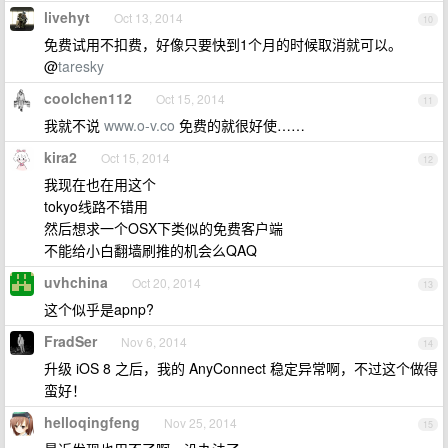
livehyt
Oct 13, 2014
10
免费试用不扣费，好像只要快到1个月的时候取消就可以。
@
taresky
coolchen112
Oct 15, 2014
11
我就不说
www.o-v.co
免费的就很好使……
kira2
Oct 15, 2014
12
我现在也在用这个
tokyo线路不错用
然后想求一个OSX下类似的免费客户端
不能给小白翻墙刷推的机会么QAQ
uvhchina
Oct 20, 2014
13
这个似乎是apnp?
FradSer
Nov 6, 2014
14
升级 iOS 8 之后，我的 AnyConnect 稳定异常啊，不过这个做得
蛮好！
helloqingfeng
Nov 25, 2014
15