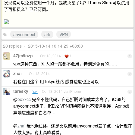
发现说可以免费使用一个月，是我火星了吗？iTunes Store可以试用
了再扣费么？已经订阅。
anyconnect
ark
VPN
20 replies
•
2015-10-14 10:14:29 +08:00
47jm9ozp
Oct 13, 2014
1
1
vpn这种东西，别人的一般都不敢用，特别是免费的……
zhai
Oct 13, 2014
2
我也在用这个 用Tokyo线路 感觉速度也还可以
taresky
Oct 13, 2014 via iPhone
OP
3
@
ooxxcc
完全不懂代码，自己折腾时间成本太高了。iOS8的
anyconnect废了，IKEv2 VPN切换网络也不知道重连，Apnp嫌
弃响应速度和白名单…
@
zhai
我也tk线路。还是比以前用anyconnect差了点，估计现在
人数太多。晚上高峰看看。