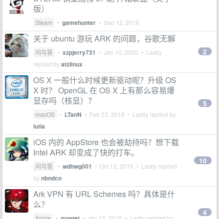
版）
Steam
•
gamehunter
•
Sep 12, 2016
关于 ubuntu 游玩 ARK 的问题，谷歌无解
2
问与答
•
xzpjerry731
•
Jan 10, 2020
• Lastly
replied by
atzlinux
OS X 一般什么时候更新驱动呢？升级 OS
X 时？ OpenGL 在 OS X 上有那么容易爆
显存吗（核显）？
5
macOS
•
LTanN
•
Feb 23, 2016
• Lastly replied by
lutla
iOS 内的 AppStore 也会被劫持吗？想下载
Intel ARK 却变成了快的打车。
10
问与答
•
wdhwg001
•
Oct 12, 2015
• Lastly replied
by
nbndco
Ark VPN 有 URL Schemes 吗？具体是什
么？
4
Apple
•
nugget
•
Jan 12, 2015
• Lastly replied by