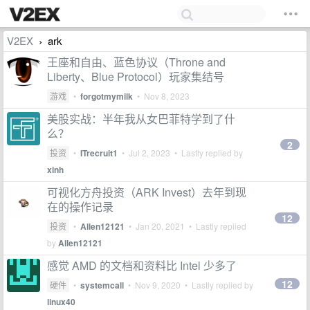
V2EX
ark
›
王座和自由、蓝色协议（Throne and
Liberty、Blue Protocol）玩家集结号
游戏
•
forgotmymilk
•
Nov 8, 2023
美股实战：半年我从女巴菲特学到了什
么？
2
投资
•
ITrecruit1
•
Jul 2, 2023
• Lastly replied by
xinh
可视化方舟投资（ARK Invest）去年到现
在的操作记录
12
投资
•
Allen12121
•
Jan 20, 2021
• Lastly replied
by
Allen12121
感觉 AMD 的文档和资料比 Intel 少多了
12
硬件
•
systemcall
•
Nov 9, 2020
• Lastly replied by
linux40