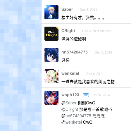
Saber
Dec 6, 2014
楼主好有才，狂赞。。。
CRight
Dec 6, 2014 via iPad
满屏的渣诚啊...
nn574204775
Dec 6, 2014
好棒
wenketel
Dec 6, 2014
一进去就是我喜欢的美丽之物
wsph123
Dec 6, 2014
OP
@
Saber
谢谢OwQ
@
CRight
那是哪一首歌呢~?
@
nn574204775
嘿嘿嘿
@
wenketel
OwQ