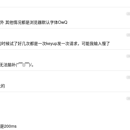
2
之外 其他情况都是浏览器默认字体OwQ
2
时候试了好几次都是一次keyup发一次请求，可能我输入慢了
2
法脑补("▔□▔)/。
2
大的
2
200ms