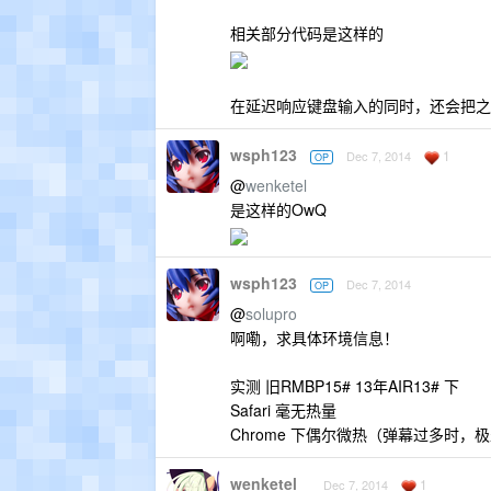
相关部分代码是这样的
在延迟响应键盘输入的同时，还会把之
wsph123
1
Dec 7, 2014
OP
@
wenketel
是这样的OwQ
wsph123
Dec 7, 2014
OP
@
solupro
啊嘞，求具体环境信息！
实测 旧RMBP15# 13年AIR13# 下
Safari 毫无热量
Chrome 下偶尔微热（弹幕过多时，极少
wenketel
1
Dec 7, 2014