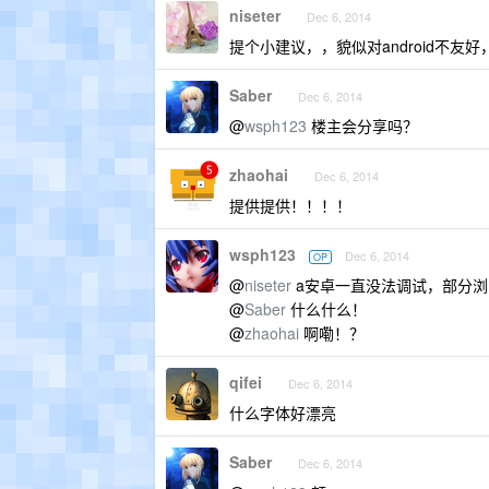
niseter
Dec 6, 2014
提个小建议，，貌似对android不友
Saber
Dec 6, 2014
@
wsph123
楼主会分享吗？
zhaohai
Dec 6, 2014
提供提供！！！！
wsph123
Dec 6, 2014
OP
@
niseter
a安卓一直没法调试，部分浏
@
Saber
什么什么！
@
zhaohai
啊嘞！？
qifei
Dec 6, 2014
什么字体好漂亮
Saber
Dec 6, 2014