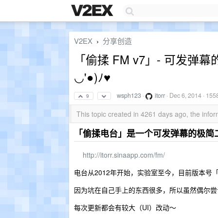
V2EX
分享创造
›
「偷揉 FM v7」- 可发弹
◡'●)ﾉ♥
wsph123
·
itorr
·
Dec 6, 2014
· 155
9
This topic created in 4261 days ago, the inf
「偷揉电台」是一个可发弹幕的极简
http://itorr.sinaapp.com/fm/
电台从2012年开始，实验室至今，目前版本号
因为坑在自己手上的东西很多，所以虽然偶尔尝
每次更新都会有较大（UI）改动～