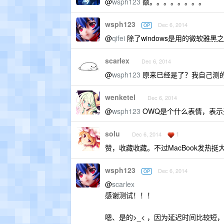
@
wsph123
额。。。。。。。。
wsph123
Dec 6, 2014
OP
@
qifei
除了windows是用的微软雅黑
scarlex
Dec 6, 2014
@
wsph123
原来已经是了？我自己测的
wenketel
Dec 6, 2014
@
wsph123
OWQ是个什么表情，表示无
solu
1
Dec 6, 2014
赞，收藏收藏。不过MacBook发热挺
wsph123
Dec 6, 2014
OP
@
scarlex
感谢测试！！！
嗯、是的>_< ，因为延迟时间比较短，是