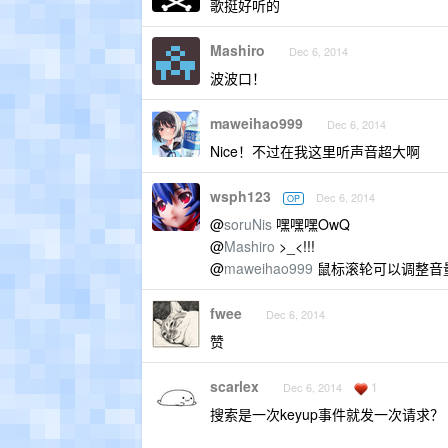
歌挺好听的
Mashiro
Dec 6, 2014
波波口！
maweihao999
Dec 6, 2014
Nice！不过在我这里听声音超大啊
wsph123
Dec 6, 2014
OP
@
soruNis
嘿嘿嘿OwQ
@
Mashiro
>_<!!!
@
maweihao999
鼠标滚轮可以调整音
fwee
Dec 6, 2014
赞
scarlex
1
Dec 6, 2014
搜索是一次keyup事件就发一次请求？