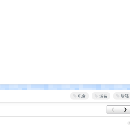
电台
域名
增强
❮
❯