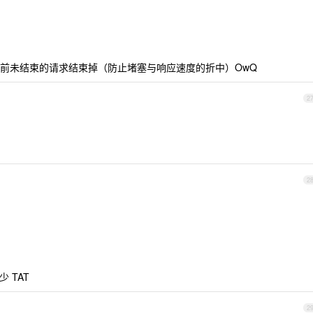
前未结束的请求结束掉（防止堵塞与响应速度的折中）OwQ
2
2
 TAT
2