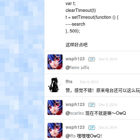
var t;
clearTimeout(t)
t = setTimeout(function () {
----search
}, 500);
这样好点吧
wsph123
Dec 6, 2014
OP
@
fwee
>///<
ffts
Dec 6, 2014
赞，感觉不错！原来电台还可以这么玩
wsph123
Dec 6, 2014
OP
@
scarlex
现在不就是嘛～OwQ
wsph123
Dec 6, 2014
OP
@
ffts
嘿嘿嘿OwQ！