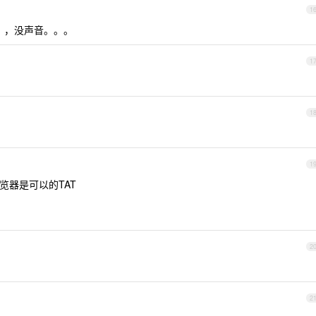
1
好，，没声音。。。
1
1
1
览器是可以的TAT
2
2