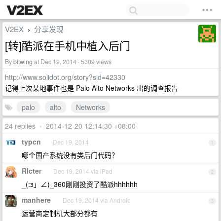
V2EX
分享发现
›
[转]酷派在手机中植入后门
By
bitwing
at Dec 19, 2014 · 5309 views
http://www.solidot.org/story?sid=42330
记得上次某地事件也是 Palo Alto Networks 出的调查报告
palo
alto
Networks
24 replies
•
2014-12-20 12:14:30 +08:00
typcn
Dec 19, 2014
1
哪个国产系统没有类后门代码？
RIcter
Dec 19, 2014 via iPad
2
_(:з」∠)_360刚刚投资了酷派hhhhhh
manhere
Dec 19, 2014 via Android
3
运营商定制机大部分都有