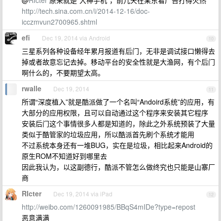
@
RIcter
原来就是“大神手机”，前几天在某东看广告打得火热
http://tech.sina.com.cn/i/2014-12-16/doc-
icczmvun2700965.shtml
efi
Dec 19, 2014 via Android
10
三星系列各种设备经年累月报道有后门，无非是调试接口懒得去
掉或者故意忘记去掉。移动平台的安全性就是大渔网，有个后门
啊什么的，不要期望太高。
rwalle
Dec 19, 2014
11
所谓“深度植入”就是酷派做了一个名叫“Andoird系统”的应用，有
大部分的应用权限，且可以自动通过这个程序来安装其它程序
安装后门这个事情很多人都是知道的，除此之外系统预装了大量
类似于酷管家的垃圾应用，所以酷派首先刷个系统才能用
不过系统本身还有一堆BUG，实在是垃圾，相比起来Android的
原生ROM不知道好到哪里去
因此我认为，以这副德行，酷派不管怎么做终究也只能是山寨厂
商
RIcter
Dec 19, 2014 via iPad
12
http://weibo.com/1260091985/BBqS4mIDe?type=repost
恶意满满