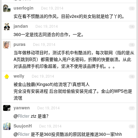
userlogin
Dec 19, 2014
13
实在看不惯酷派的作风，目前v2ex的处女贴就是给了丫的。
jandan
Dec 19, 2014
14
360一定是找志同道合的合作，一定。
puras
Dec 19, 2014
15
当年做移动项目时，测试手机中有酷派的，每次联网（指的是从
A页跳到B页）都需要输入用户名密码，折腾的快要崩溃。从此
对该品牌手机印象超差，坚决不使用该品牌手机。。。
welly
Dec 19, 2014
16
被金山独霸(Kingsoft)给流氓了!真想骂人
完全没有安装进程 后台就给偷偷安装完成了。金山的WPS也是
流氓
yanwen
Dec 19, 2014
17
@
RIcter
ztz 是谁？
SuujonH
Dec 19, 2014
18
@
RIcter
是不是360投资酷派的原因就是推送360一家hhh