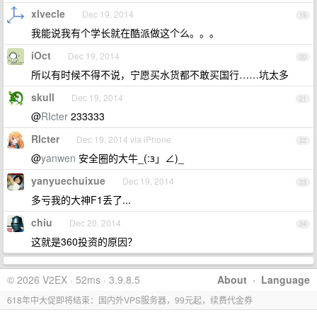
xlvecle
Dec 19, 2014
19
我能说我有个学长就在酷派做这个么。。。
iOct
Dec 19, 2014
20
所以有时候不得不说，宁愿买水货都不敢买国行……坑太多
skull
Dec 19, 2014
21
@
RIcter
233333
RIcter
Dec 19, 2014 via iPhone
22
@
yanwen
安全圈的大牛_(:з」∠)_
yanyuechuixue
Dec 19, 2014
23
多亏我的大神F1丢了...
chiu
Dec 20, 2014
24
这就是360投资的原因？
© 2026 V2EX · 52ms · 3.9.8.5
About
·
Language
618年中大促即将结束：国内外VPS服务器，99元起，续费代金券