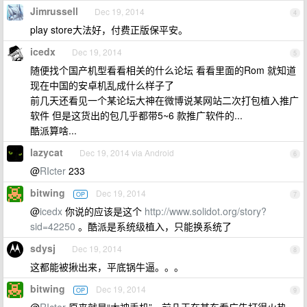
Jimrussell
Dec 19, 2014
4
play store大法好，付费正版保平安。
icedx
Dec 19, 2014
5
随便找个国产机型看看相关的什么论坛 看看里面的Rom 就知道
现在中国的安卓机乱成什么样子了
前几天还看见一个某论坛大神在微博说某网站二次打包植入推广
软件 但是这货出的包几乎都带5~6 款推广软件的...
酷派算啥...
lazycat
Dec 19, 2014 via Android
6
@
RIcter
233
bitwing
Dec 19, 2014
OP
7
@
icedx
你说的应该是这个
http://www.solidot.org/story?
sid=42250
。酷派是系统级植入，只能换系统了
sdysj
Dec 19, 2014
8
这都能被揪出来，平底锅牛逼。。。
bitwing
Dec 19, 2014
OP
9