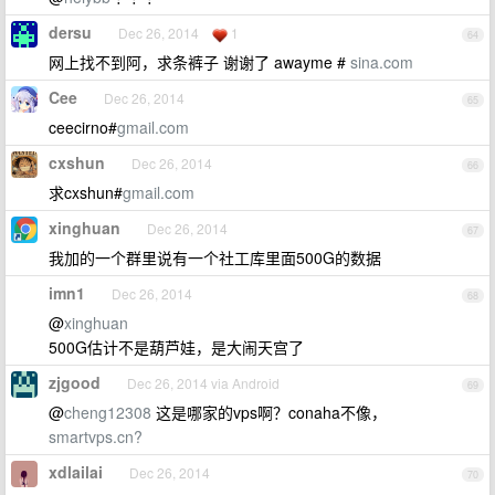
dersu
Dec 26, 2014
1
64
网上找不到阿，求条裤子 谢谢了 awayme #
sina.com
Cee
Dec 26, 2014
65
ceecirno#
gmail.com
cxshun
Dec 26, 2014
66
求cxshun#
gmail.com
xinghuan
Dec 26, 2014
67
我加的一个群里说有一个社工库里面500G的数据
imn1
Dec 26, 2014
68
@
xinghuan
500G估计不是葫芦娃，是大闹天宫了
zjgood
Dec 26, 2014 via Android
69
@
cheng12308
这是哪家的vps啊？conaha不像，
smartvps.cn?
xdlailai
Dec 26, 2014
70