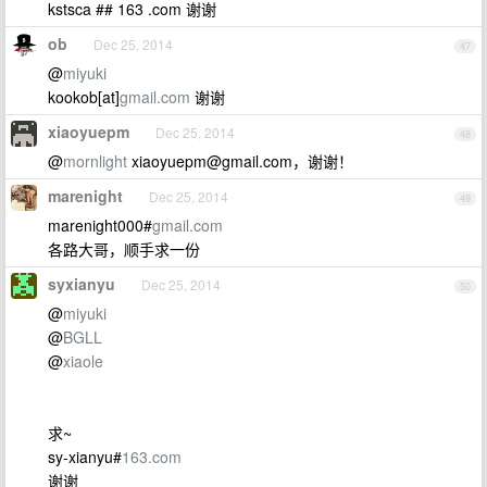
kstsca ## 163 .com 谢谢
ob
Dec 25, 2014
47
@
miyuki
kookob[at]
gmail.com
谢谢
xiaoyuepm
Dec 25, 2014
48
@
mornlight
xiaoyuepm@gmail.com
，谢谢！
marenight
Dec 25, 2014
49
marenight000#
gmail.com
各路大哥，顺手求一份
syxianyu
Dec 25, 2014
50
@
miyuki
@
BGLL
@
xiaole
求~
sy-xianyu#
163.com
谢谢