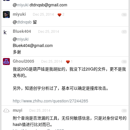
@
miyuki
dtdnqsb@gmail.com
miyuki
Dec 25, 2014
2
16
@
dtdnqsb
留
Bluek404
Dec 25, 2014
17
@
miyuki
Bluek404@gmail.com
多谢
Ghoul2005
Dec 25, 2014
1
18
我说20G是葫芦娃是我胡扯的，我没下过20G的文件，更不是我
发布的。
另外，知道创宇分析过了，基本可以确定是撞库攻击。
http://www.zhihu.com/question/27244285
muyi
Dec 25, 2014
19
附个查询是否泄漏的工具，无任何敏感信息，只是对身份证号的
hash值进行比对而已。