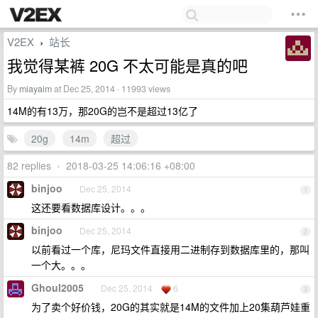
V2EX
站长
›
我觉得某裤 20G 不太可能是真的吧
By
miayaim
at Dec 25, 2014 · 11993 views
14M的有13万，那20G的岂不是超过13亿了
20g
14m
超过
82 replies
•
2018-03-25 14:06:16 +08:00
binjoo
Dec 25, 2014
1
这还要看数据库设计。。。
binjoo
Dec 25, 2014
2
以前看过一个库，尼玛文件直接用二进制存到数据库里的，那叫
一个大。。。
Ghoul2005
Dec 25, 2014
6
3
为了卖个好价钱，20G的其实就是14M的文件加上20集葫芦娃重