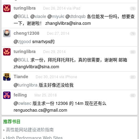
turinglibra
Dec 26, 2014 via iPad
78
@
BGLL
@
xiaole
@
miyuki
@
dtdnqsb
各位能发一份吗，想要查
一下，谢谢啦！
zhanglvlibra@sina.com
cheng12308
Dec 27, 2014
79
@
zjgood
smartvps的
turinglibra
Dec 29, 2014
80
@
BGLL
求一份，拜托拜托拜托，真的很需要，谢谢啊 邮箱
zhanglvlibra@sina.com
Tiande
Dec 30, 2014 via iPhone
81
@
turinglibra
版主好像还没给我
feiling
Mar 25, 2018
82
@
owlsec
版主求一份 12306 的 14m 现在还有么
renguochao.cs@gmail.com
推荐书目
高性能网站建设进阶指南
›
High Performance Web Sites
›