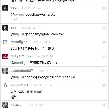
zxy
Dec 25, 2014
40
@
owlsec
godchaw@gmail.com
thx！
zxy
Dec 25, 2014
41
@
miyuki
godchaw@gmail.com
thx
mornlight
Dec 25, 2014
42
20G的那个是假的，亲手确认
miayaim
Dec 25, 2014
OP
43
@
mornlight
真是葫芦娃呀ʘʚʘ
abcdabcd987
Dec 25, 2014
44
@
miyuki
chenlequn22@126.com
Thanks!
243205964
Dec 25, 2014
45
LIMIKEUI 圈圈 gmail
谢谢
kstsca
Dec 25, 2014
46