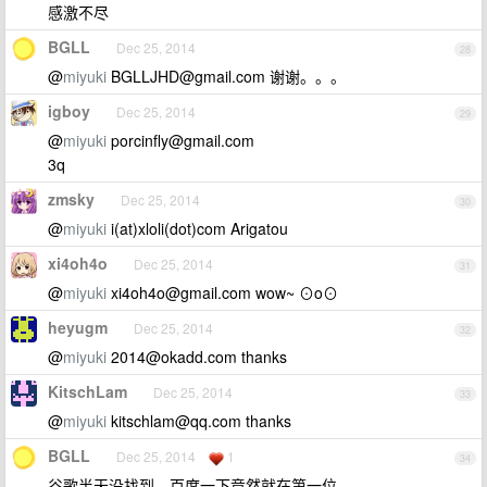
感激不尽
BGLL
Dec 25, 2014
28
@
miyuki
BGLLJHD@gmail.com
谢谢。。。
igboy
Dec 25, 2014
29
@
miyuki
porcinfly@gmail.com
3q
zmsky
Dec 25, 2014
30
@
miyuki
i(at)xloli(dot)com Arigatou
xi4oh4o
Dec 25, 2014
31
@
miyuki
xi4oh4o@gmail.com
wow~ ⊙o⊙
heyugm
Dec 25, 2014
32
@
miyuki
2014@okadd.com
thanks
KitschLam
Dec 25, 2014
33
@
miyuki
kitschlam@qq.com
thanks
BGLL
Dec 25, 2014
1
34
谷歌半天没找到，百度一下竟然就在第一位