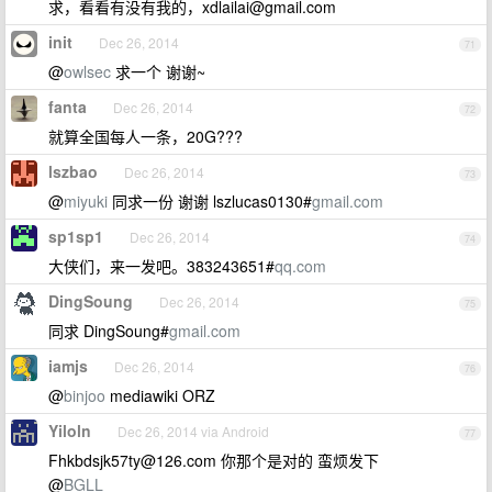
求，看看有没有我的，
xdlailai@gmail.com
init
Dec 26, 2014
71
@
owlsec
求一个 谢谢~
fanta
Dec 26, 2014
72
就算全国每人一条，20G???
lszbao
Dec 26, 2014
73
@
miyuki
同求一份 谢谢 lszlucas0130#
gmail.com
sp1sp1
Dec 26, 2014
74
大侠们，来一发吧。383243651#
qq.com
DingSoung
Dec 26, 2014
75
同求 DingSoung#
gmail.com
iamjs
Dec 26, 2014
76
@
binjoo
mediawiki ORZ
Yiloln
Dec 26, 2014 via Android
77
Fhkbdsjk57ty@126.com
你那个是对的 蛮烦发下
@
BGLL