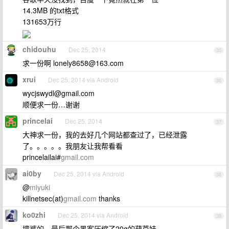
14.3MB 的txt格式
131653万行
chidouhu
Dec 25, 2014
35
求一份啊
lonely8658@163.com
xrui
Dec 25, 2014 via Android
36
wycjswydl@gmail.com
顺便求一份…谢谢
princelai
Dec 25, 2014
37
大神求一份，我的去好几个网站都查过了，已经泄露
了。。。。。我朋友让我帮看看
princelailai#
gmail.com
ai0by
Dec 25, 2014 via Android
38
@
miyuki
killnetsec(at)
gmail.com
thanks
ko0zhi
Dec 25, 2014 via Android
39
撞裤的。最后那个黑客压缩了20g的葫芦娃。