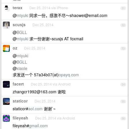
terax
Dec 25, 2014 via iPhone
51
@
miyuki
同求一份，感激不尽～
shaowei@email.com
scusjs
Dec 25, 2014
52
@
BGLL
@
miyuki
求一份谢谢~scusjs AT foxmail
oz
Dec 25, 2014
53
@
miyuki
@
BGLL
@
xiaole
求发送一个 57a34b07(at)
opayq.com
facert
Dec 25, 2014 via Android
54
zhangcr1992@163.com
谢啦
staticor
Dec 25, 2014
55
staticor#
aol.com
谢谢`~
fileyeah
Dec 25, 2014 via Android
56
fileyeah#
gmail.com