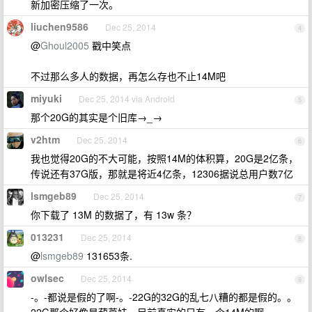
新加密压缩了一次。
liuchen9586
Dec 25, 2014
4
@
Ghoul2005
戳中笑点
不过那么多人的数据，再怎么存也不止14M吧
miyuki
Dec 25, 2014 via Android
5
那个20G的其实是个旧库→_→
v2htm
Dec 25, 2014
6
我也觉得20G的不大可能，按照14M的体积算，20G是2亿条，
传说还有37G版，那就是将近4亿条，12306据说总用户数7亿
lsmgeb89
Dec 25, 2014
7
你下载了 13M 的数据了，有 13w 条？
013231
Dec 25, 2014
8
@
lsmgeb89
131653条.
owlsec
Dec 25, 2014
9
-。-都说是假的了啊-。-22G的32G的乱七八糟的都是假的。。