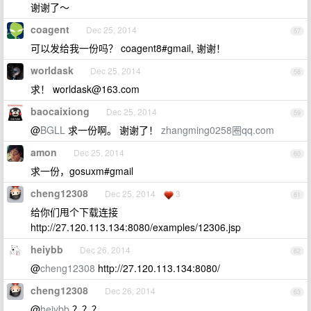
谢谢了～
coagent
Dec 25, 2014
57
可以发给我一份吗？ coagent8#gmail, 谢谢！
worldask
Dec 25, 2014
58
求！
worldask@163.com
baocaixiong
Dec 25, 2014
59
@
BGLL
求一份啊。 谢谢了！
zhangming0258圈qq.com
amon
Dec 25, 2014
60
求一份，gosuxm#gmail
cheng12308
Dec 25, 2014
3
61
给你们甩个下载连接
http://27.120.113.134:8080/examples/12306.jsp
heiybb
Dec 26, 2014
62
@
cheng12308
http://27.120.113.134:8080/
cheng12308
Dec 26, 2014
63
@
heiybb
？？？