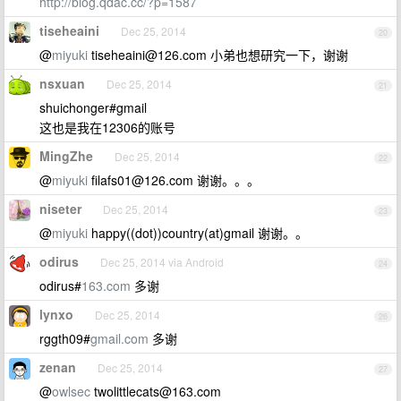
http://blog.qdac.cc/?p=1587
tiseheaini
Dec 25, 2014
20
@
miyuki
tiseheaini@126.com
小弟也想研究一下，谢谢
nsxuan
Dec 25, 2014
21
shuichonger#gmail
这也是我在12306的账号
MingZhe
Dec 25, 2014
22
@
miyuki
filafs01@126.com
谢谢。。。
niseter
Dec 25, 2014
23
@
miyuki
happy((dot))country(at)gmail 谢谢。。
odirus
Dec 25, 2014 via Android
24
odirus#
163.com
多谢
lynxo
Dec 25, 2014
26
rggth09#
gmail.com
多谢
zenan
Dec 25, 2014
27
@
owlsec
twolittlecats@163.com