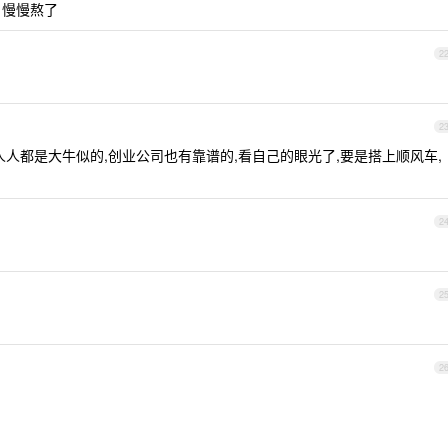
，慢慢熬了
2
2
人人都是大牛似的,创业公司也有靠谱的,看自己的眼光了,要是搭上顺风车,
2
2
2