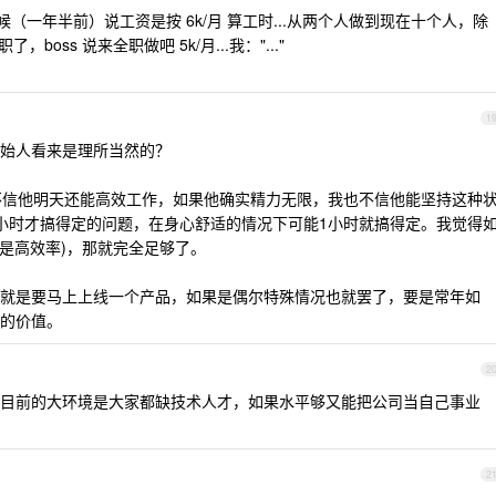
（一年半前）说工资是按 6k/月 算工时...从两个人做到现在十个人，除
oss 说来全职做吧 5k/月...我："..."
1
始人看来是理所当然的？
不信他明天还能高效工作，如果他确实精力无限，我也不信他能坚持这种
小时才搞得定的问题，在身心舒适的情况下可能1小时就搞得定。我觉得
，是高效率)，那就完全足够了。
就是要马上上线一个产品，如果是偶尔特殊情况也就罢了，要是常年如
的价值。
2
目前的大环境是大家都缺技术人才，如果水平够又能把公司当自己事业
2