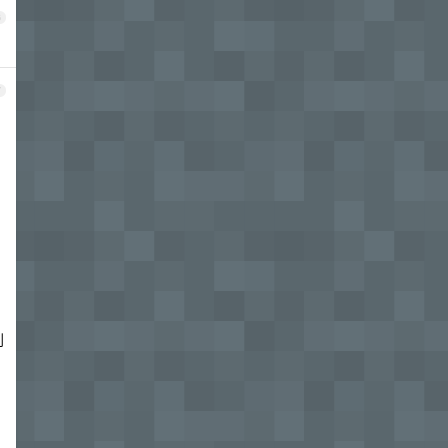
6
7
到