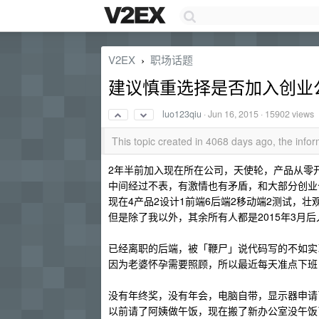
V2EX
职场话题
›
建议慎重选择是否加入创业
luo123qiu
·
Jun 16, 2015
· 15902 views
This topic created in 4068 days ago, the inf
2年半前加入现在所在公司，天使轮，产品从零开
中间经过不表，有激情也有矛盾，和大部分创业
现在4产品2设计1前端6后端2移动端2测试，壮
但是除了我以外，其余所有人都是2015年3月后
已经离职的后端，被「鞭尸」说代码写的不如实
因为老婆怀孕需要照顾，所以最近每天准点下班
没有年终奖，没有年会，电脑自带，显示器申请
以前请了阿姨做午饭，现在搬了新办公室没午饭