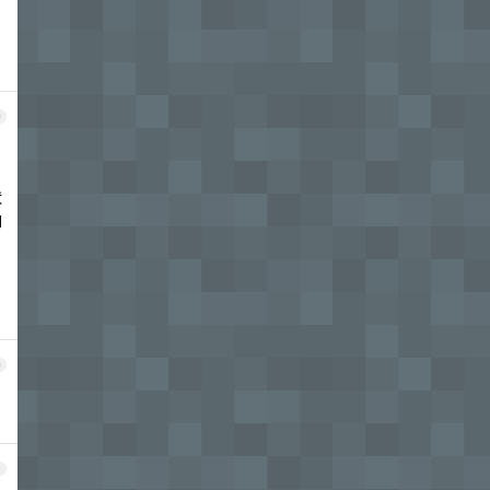
9
状
如
0
1