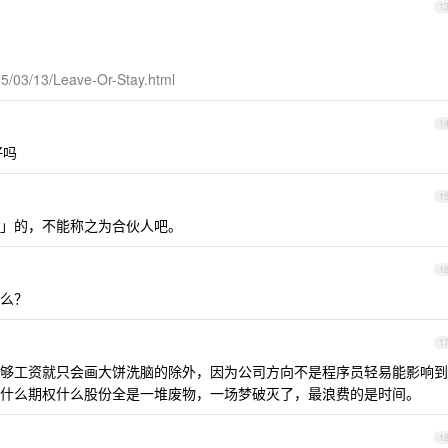
1
015/03/13/Leave-Or-Stay.html
1
好吗
1
」的，不能称之为合伙人吧。
1
么？
1
够工资就只会画大饼洗脑的除外，因为公司方向不是程序员轻易能影响到
什么期权什么股份全是一堆废物，一场梦破灭了，最浪费的是时间。
1