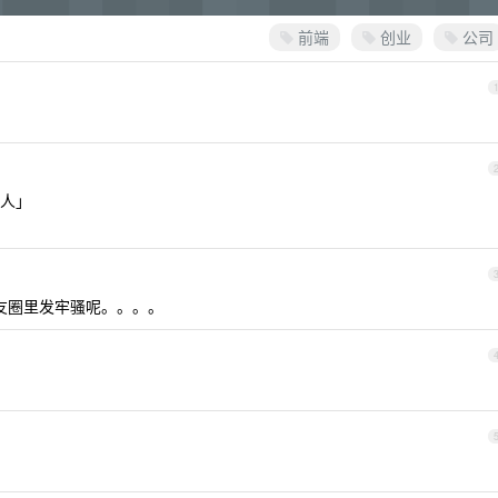
前端
创业
公司
人」
友圈里发牢骚呢。。。。