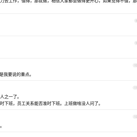
力去工作，值得，那就做，相信大家都会做得更开心，如果觉得不值，那
1
是我要说的重点。
1
人之一了。
时下班，员工关系能否准时下班。上班做啥没人问了。
1
。