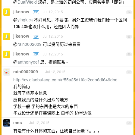
@
DualWield
您好，是上海的初创公司，应用名字是「即刻」
jikenow
Jul 12, 2015
OP
54
@
yingluck
不好意思，不要瞎，另外工资我们我们给一个区间
10k-40k也没什么用，还是因人而异
jikenow
Jul 12, 2015
OP
55
@
rain0002009
可以投简历过来看看
jikenow
Jul 12, 2015
OP
56
@
anthonyeef
恩，提前联系~
rain0002009
Jul 12, 2015
57
http://cv.qiaobutang.com/r/55a25d1f0cf2cdb6df649dbd
我的简历
就写了些基本信息
感觉我真的没什么出众的地方
学校一般 学的东西也是大众的东西
毕业设计还是在慕课网上 自学的 边学边做
mns
Jul 12, 2015
58
有没有什么具体的东西，让我自己衡量下。。。