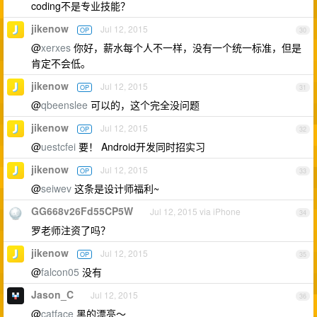
coding不是专业技能？
jikenow
Jul 12, 2015
OP
30
@
xerxes
你好，薪水每个人不一样，没有一个统一标准，但是
肯定不会低。
jikenow
Jul 12, 2015
OP
31
@
qbeenslee
可以的，这个完全没问题
jikenow
Jul 12, 2015
OP
32
@
uestcfei
要！ Android开发同时招实习
jikenow
Jul 12, 2015
OP
33
@
seiwev
这条是设计师福利~
GG668v26Fd55CP5W
Jul 12, 2015 via iPhone
34
罗老师注资了吗？
jikenow
Jul 12, 2015
OP
35
@
falcon05
没有
Jason_C
Jul 12, 2015
36
@
catface
黑的漂亮～