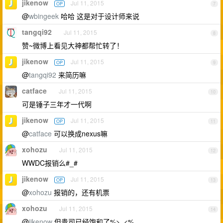
jikenow
Jul 11, 2015
OP
7
@
wbingeek
哈哈 这是对于设计师来说
tangqi92
Jul 11, 2015
8
赞~微博上看见大神都帮忙转了！
jikenow
Jul 11, 2015
OP
9
@
tangqi92
来简历嘛
catface
Jul 11, 2015
10
可是锤子三年才一代啊
jikenow
Jul 11, 2015
OP
11
@
catface
可以换成nexus嘛
xohozu
Jul 11, 2015
12
WWDC报销么#_#
jikenow
Jul 11, 2015
OP
13
@
xohozu
报销的，还有机票
xohozu
Jul 11, 2015
14
@
jikenow
但贵司已经饱和了%>_<%