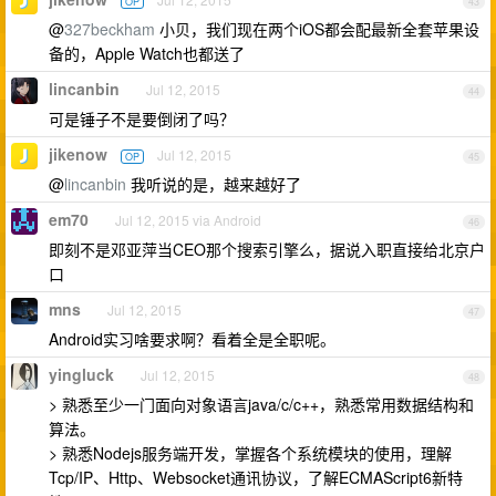
OP
43
@
327beckham
小贝，我们现在两个iOS都会配最新全套苹果设
备的，Apple Watch也都送了
lincanbin
Jul 12, 2015
44
可是锤子不是要倒闭了吗？
jikenow
Jul 12, 2015
OP
45
@
lincanbin
我听说的是，越来越好了
em70
Jul 12, 2015 via Android
46
即刻不是邓亚萍当CEO那个搜索引擎么，据说入职直接给北京户
口
mns
Jul 12, 2015
47
Android实习啥要求啊？看着全是全职呢。
yingluck
Jul 12, 2015
48
> 熟悉至少一门面向对象语言java/c/c++，熟悉常用数据结构和
算法。
> 熟悉Nodejs服务端开发，掌握各个系统模块的使用，理解
Tcp/IP、Http、Websocket通讯协议，了解ECMAScript6新特