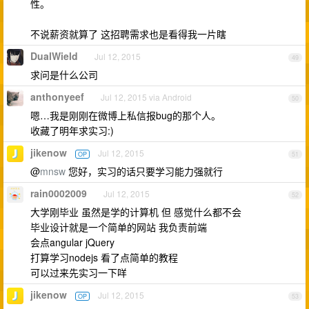
性。
不说薪资就算了 这招聘需求也是看得我一片瞎
DualWield
Jul 12, 2015
49
求问是什么公司
anthonyeef
Jul 12, 2015 via Android
50
嗯…我是刚刚在微博上私信报bug的那个人。
收藏了明年求实习:)
jikenow
Jul 12, 2015
OP
51
@
mnsw
您好，实习的话只要学习能力强就行
rain0002009
Jul 12, 2015
52
大学刚毕业 虽然是学的计算机 但 感觉什么都不会
毕业设计就是一个简单的网站 我负责前端
会点angular jQuery
打算学习nodejs 看了点简单的教程
可以过来先实习一下咩
jikenow
Jul 12, 2015
OP
53