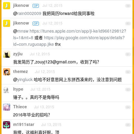
jikenow
Jul 12, 2015
OP
59
@
rain0002009
我把简历forward给我同事啦
jikenow
Jul 12, 2015
OP
60
@
mnsw
https://itunes.apple.com/cn/app/ji-ke/id966129812?
ls=1&mt=8
或者
https://play.google.com/store/apps/details?
id=com.ruguoapp.jike
thx
zyjiu
Jul 12, 2015
61
我发简历了,
zouyj123@gmail.com
，收到了吗？
themez
Jul 12, 2015
62
@
yingluck
哈哈不好意思网上东拼西凑来的，没注意到问题
ltype
Jul 12, 2015
63
锤子。。真的不是侮辱吗
Thiece
Jul 13, 2015
64
2016年毕业的招吗？
m1911star
Jul 13, 2015
65
我擦，这福利真好啊，顶