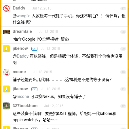
Daddy
Jul 12, 2015
37
@
wanglie
人家送每一代锤子手机，你还不明白？！ 情怀啊，谈
什么钱呢？
dreamtale
Jul 12, 2015
38
“每年Google I/O全程报销” 赞👍
jikenow
Jul 12, 2015
OP
39
@
Daddy
可以谈钱，但是根据个体谈，不然我列个价格也没用
啊
mcone
Jul 12, 2015
40
锤子还能再出几代啊…………这福利是不是约等于没有？
jikenow
Jul 12, 2015
OP
41
@
mcone
可以换Nexus，如果没有锤子了
327beckham
Jul 12, 2015
42
这些装备不错啊！要是招iOS工程师，给配每一代iphone和
apple watch么，哈哈~~~
jikenow
Jul 12, 2015