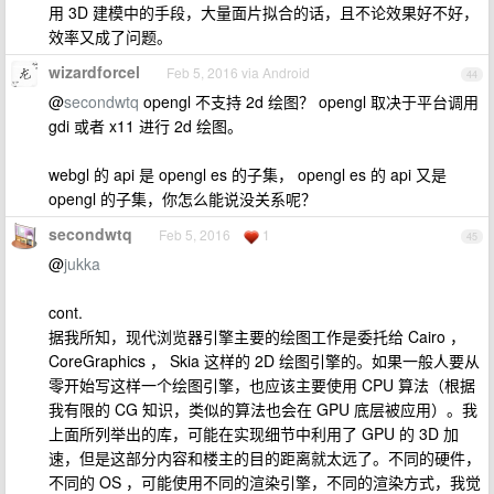
用 3D 建模中的手段，大量面片拟合的话，且不论效果好不好，
效率又成了问题。
wizardforcel
Feb 5, 2016 via Android
44
@
secondwtq
opengl 不支持 2d 绘图？ opengl 取决于平台调用
gdi 或者 x11 进行 2d 绘图。
webgl 的 api 是 opengl es 的子集， opengl es 的 api 又是
opengl 的子集，你怎么能说没关系呢？
secondwtq
Feb 5, 2016
1
45
@
jukka
cont.
据我所知，现代浏览器引擎主要的绘图工作是委托给 Cairo ，
CoreGraphics ， Skia 这样的 2D 绘图引擎的。如果一般人要从
零开始写这样一个绘图引擎，也应该主要使用 CPU 算法（根据
我有限的 CG 知识，类似的算法也会在 GPU 底层被应用）。我
上面所列举出的库，可能在实现细节中利用了 GPU 的 3D 加
速，但是这部分内容和楼主的目的距离就太远了。不同的硬件，
不同的 OS ，可能使用不同的渲染引擎，不同的渲染方式，我觉