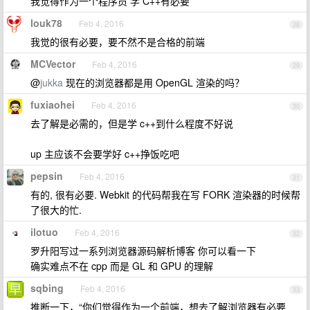
我觉得作为一个程序员 学 C++有必要
louk78
Feb 4, 2016
28
我觉的很有必要，要不然不是合格的前端
MCVector
Feb 4, 2016
29
@
jukka
现在的浏览器都是用 OpenGL 渲染的吗？
fuxiaohei
Feb 4, 2016
30
去了解是必需的，但是学 c++到什么程度不好说
up 主应该不会要学好 c++挣饭吃吧
pepsin
Feb 4, 2016
31
有的, 很有必要. Webkit 的代码帮我在写 FORK 渲染器的时候帮
了很大的忙.
ilotuo
Feb 4, 2016
32
罗升阳写过一系列浏览器源码解析博客 你可以看一下
确实难点不在 cpp 而是 GL 和 GPU 的理解
sqbing
Feb 4, 2016
33
推断一下，“你们觉得作为一个前端，想去了解浏览器有必要