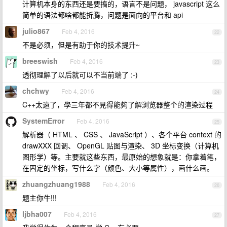
计算机本身的东西还是要搞的，语言不是问题， javascript 这么
简单的语法都啥都能折腾，问题是面向的平台和 api
julio867
Feb 4, 2016
22
不是必须，但是有助于你的技术提升~
breeswish
Feb 4, 2016
23
透彻理解了以后就可以不当前端了 :-)
chchwy
Feb 4, 2016
24
C++太遠了，學三年都不見得能夠了解浏览器整个的渲染过程
SystemError
Feb 4, 2016
25
解析器（ HTML 、 CSS 、 JavaScript ）、各个平台 context 的
drawXXX 回调、 OpenGL 贴图与渲染、 3D 坐标变换（计算机
图形学）等。主要就这些东西，最原始的想象就是：你拿着笔，
在固定的坐标，写什么字（颜色、大小等属性），画什么画。
zhuangzhuang1988
Feb 4, 2016
26
题主你牛!!!
ljbha007
Feb 4, 2016
27