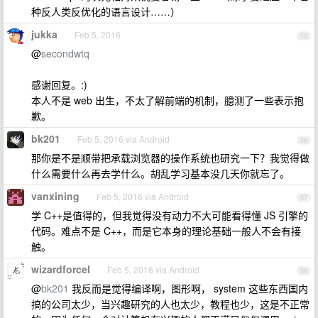
种反人类反优化的语言设计……）
jukka
Feb 5, 2016
55
@
secondwtq
感谢回复。:)
本人不是 web 出生，不太了解前端的机制，臆测了一些表示抱
歉。
bk201
Feb 5, 2016 via Android
56
那你是不是顺带把承载浏览器的操作系统也研究一下？我觉得做
什么需要什么再去学什么。胡乱学习基本没几天你就忘了。
vanxining
Feb 5, 2016 via Android
57
学 C++是值得的，但我觉得没有动力不大可能看得懂 JS 引擎的
代码。难点不是 C++，而是它本身的理论基础一般人不会有接
触。
wizardforcel
Feb 5, 2016 via Android
58
@
bk201
我反而是觉得编译啊，图形啊， system 这些东西国内
搞的公司太少，当兴趣研究的人也太少，教程也少，这是不正常