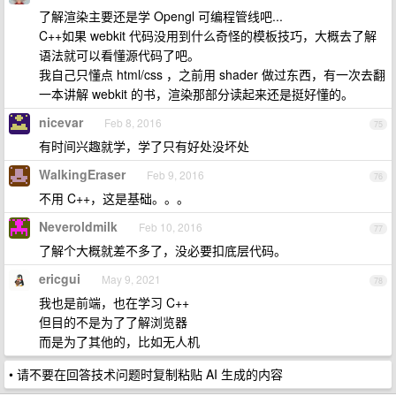
了解渲染主要还是学 Opengl 可编程管线吧...
C++如果 webkit 代码没用到什么奇怪的模板技巧，大概去了解
语法就可以看懂源代码了吧。
我自己只懂点 html/css ，之前用 shader 做过东西，有一次去翻
一本讲解 webkit 的书，渲染那部分读起来还是挺好懂的。
nicevar
Feb 8, 2016
75
有时间兴趣就学，学了只有好处没坏处
WalkingEraser
Feb 9, 2016
76
不用 C++，这是基础。。。
Neveroldmilk
Feb 10, 2016
77
了解个大概就差不多了，没必要扣底层代码。
ericgui
May 9, 2021
78
我也是前端，也在学习 C++
但目的不是为了了解浏览器
而是为了其他的，比如无人机
• 请不要在回答技术问题时复制粘贴 AI 生成的内容