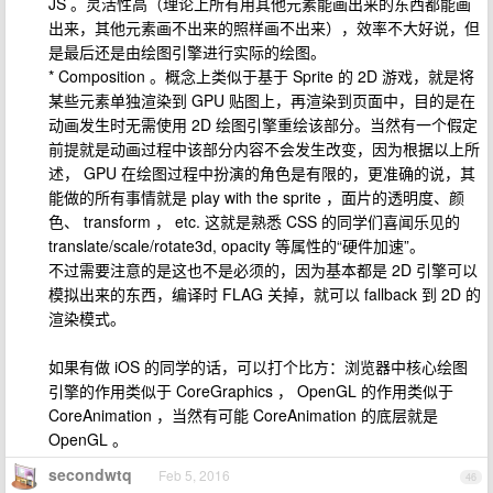
JS 。灵活性高（理论上所有用其他元素能画出来的东西都能画
出来，其他元素画不出来的照样画不出来），效率不大好说，但
是最后还是由绘图引擎进行实际的绘图。
* Composition 。概念上类似于基于 Sprite 的 2D 游戏，就是将
某些元素单独渲染到 GPU 贴图上，再渲染到页面中，目的是在
动画发生时无需使用 2D 绘图引擎重绘该部分。当然有一个假定
前提就是动画过程中该部分内容不会发生改变，因为根据以上所
述， GPU 在绘图过程中扮演的角色是有限的，更准确的说，其
能做的所有事情就是 play with the sprite ，面片的透明度、颜
色、 transform ， etc. 这就是熟悉 CSS 的同学们喜闻乐见的
translate/scale/rotate3d, opacity 等属性的“硬件加速”。
不过需要注意的是这也不是必须的，因为基本都是 2D 引擎可以
模拟出来的东西，编译时 FLAG 关掉，就可以 fallback 到 2D 的
渲染模式。
如果有做 iOS 的同学的话，可以打个比方：浏览器中核心绘图
引擎的作用类似于 CoreGraphics ， OpenGL 的作用类似于
CoreAnimation ，当然有可能 CoreAnimation 的底层就是
OpenGL 。
secondwtq
Feb 5, 2016
46