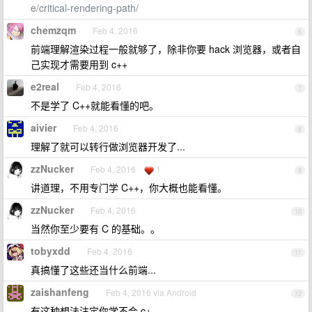
e/critical-rendering-path/
chemzqm
Feb 4, 2016
6
前端理解渲染过程一般就够了，除非你要 hack 浏览器，或者自
己实现才需要用到 c++
e2real
Feb 4, 2016
7
不是学了 C++就能看懂的吧。
aivier
Feb 4, 2016
8
理解了就可以转行做浏览器开发了...
zzNucker
Feb 4, 2016
1
9
讲道理，不用专门学 C++，你大概也能看懂。
zzNucker
Feb 4, 2016
10
当然你至少要有 C 的基础。。
tobyxdd
Feb 4, 2016
11
真搞懂了这些还当什么前端...
zaishanfeng
Feb 4, 2016 via Android
12
有这种想法注定你学不会 c+