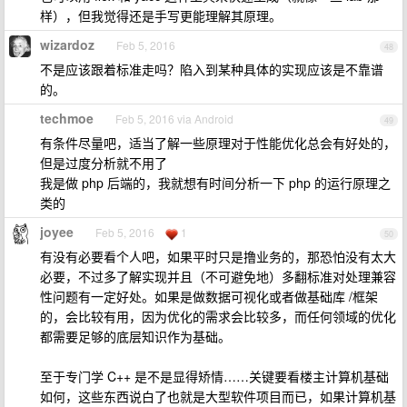
样），但我觉得还是手写更能理解其原理。
wizardoz
Feb 5, 2016
48
不是应该跟着标准走吗？陷入到某种具体的实现应该是不靠谱
的。
techmoe
Feb 5, 2016 via Android
49
有条件尽量吧，适当了解一些原理对于性能优化总会有好处的，
但是过度分析就不用了
我是做 php 后端的，我就想有时间分析一下 php 的运行原理之
类的
joyee
Feb 5, 2016
1
50
有没有必要看个人吧，如果平时只是撸业务的，那恐怕没有太大
必要，不过多了解实现并且（不可避免地）多翻标准对处理兼容
性问题有一定好处。如果是做数据可视化或者做基础库 /框架
的，会比较有用，因为优化的需求会比较多，而任何领域的优化
都需要足够的底层知识作为基础。
至于专门学 C++ 是不是显得矫情……关键要看楼主计算机基础
如何，这些东西说白了也就是大型软件项目而已，如果计算机基