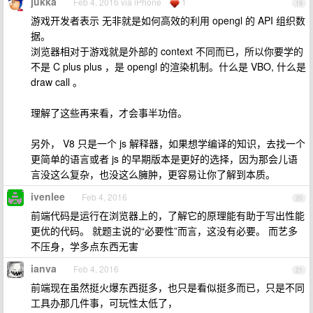
jukka
Feb 4, 2016 via iPhone
1
19
游戏开发者表示 无非就是如何高效的利用 opengl 的 API 组织数
据。
浏览器相对于游戏就是外部的 context 不同而已，所以你要学的
不是 C plus plus ，是 opengl 的渲染机制。什么是 VBO, 什么是
draw call 。
理解了这些再来看，才会事半功倍。
另外， V8 只是一个 js 解释器，如果想学编译的知识，去找一个
更简单的语言或者 js 的早期版本是更好的选择，因为那会儿语
言没这么复杂，也没这么臃肿，更容易让你了解到本质。
ivenlee
Feb 4, 2016
20
前端代码是运行在浏览器上的，了解它的原理能有助于写出性能
更优的代码。 就题主说的“必要性”而言，这没有必要。 而艺多
不压身，学多点东西无害
ianva
Feb 4, 2016
21
前端现在虽然挺火爆东西挺多，也只是看似挺多而已，只是不同
工具办那几件事，可玩性太低了，