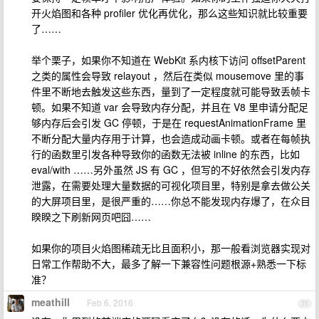
开火焰图和各种 profiler 优化再优化，那么这些知识就比较重要
了……
举个栗子，如果你不知道在 WebKit 系内核下访问 offsetParent
之类的属性会导致 relayout ，然后在类似 mousemove 里的事
件里不断地去触发这些东西，量到了一定程度就可能导致丢帧卡
顿。如果不知道 var 会导致内存分配，并且在 V8 里申请分配足
够内存后会引发 GC 停顿，于是在 requestAnimationFrame 里
不断分配大量内存用于计算，也会造成动画卡顿。或者在每帧执
行的函数里引发各种导致你的函数无法被 inline 的东西，比如
eval/with ……另外虽然 JS 有 GC ，但写的不好依然会引发内存
泄露，在需要处理大量数据的可视化项目里，特别是拿去做公关
的大屏项目里，是很严重的……你总不能发现内存爆了，在众目
睽睽之下刷新网页吧囧……
如果你的项目火焰图稀疏无比且面积小，那一般看浏览器实现对
日常工作帮助不大，最多了解一下兼容性问题根源+熟悉一下标
准？
meathill
Feb 6, 2016
71