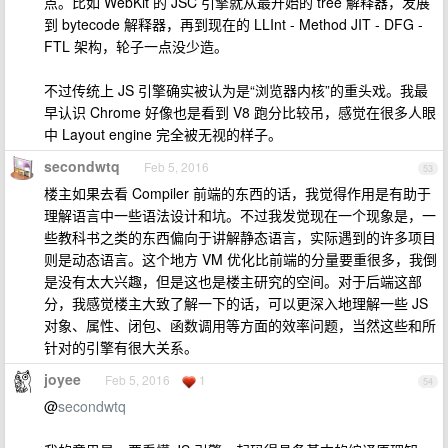
点。比如 WebKit 的 JSC 引擎就从最开始的 tree 解释器，发展
到 bytecode 解释器，再到现在的 LLInt - Method JIT - DFG -
FTL 架构，轮子一点没少造。
不过传统上 JS 引擎确实被认为是“浏览器内核”的重头戏。我最
早认识 Chrome 好像也是看到 V8 跑分比较吊，感觉在很多人眼
中 Layout engine 完全被无视的样子。
secondwtq
Feb 5, 2016
53
楼主如果去看 Compiler 前端的东西的话，我觉得作用是有助于
理解语言中一些语法设计和坑。不过我发觉现在一个现象是，一
些教科书之类的东西偏向于讲解静态语言，实际遇到的许多项目
则是动态语言。这个地方 VM 优化比前端的分量要重很多，我倒
是没有太大兴趣，但是这也是楼主研究的空间。对于后端这部
分，我感觉楼主大致了解一下的话，可以更深入地理解一些 JS
对象、属性、闭包、函数调用等方面的效率问题，当然这些和所
针对的引擎有很大关系。
joyee
Feb 5, 2016
1
54
@
secondwtq