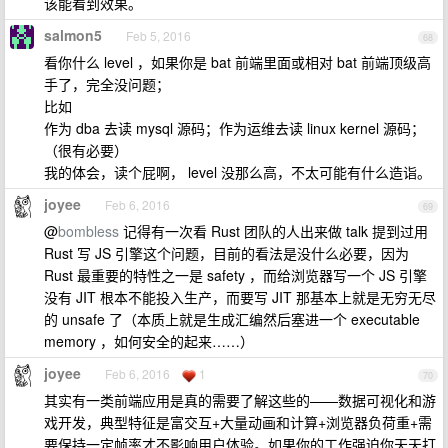
该能看到效果。
salmon5
Feb 5, 2016
68
看你什么 level ，如果你是 bat 前端里面或相对 bat 前端顶级高
手了，完全没问题；
比如
作为 dba 去读 mysql 源码；作为运维去读 linux kernel 源码；
（很有必要）
我的体会，读个屁啊， level 没那么高，不太可能有什么造诣。
joyee
Feb 6, 2016
69
@
bombless
记得有一次看 Rust 团队的人出来做 talk 提到过用
Rust 写 JS 引擎这个问题，目前的看法是没什么必要，因为
Rust 最重要的特性之一是 safety ，而给浏览器写一个 JS 引擎
没有 JIT 根本不能投入生产，而要写 JIT 那基本上就是无穷无尽
的 unsafe 了（本质上就是生成汇编然后塞进一个 executable
memory ，如何安全的起来……）
joyee
Feb 6, 2016
1
70
其实有一类前端应用是真的需要了解这些的——数据可视化和游
戏开发，典型特征是富交互+大量动画和计算+浏览器负荷重+需
要保持一定帧率才不影响用户体验。如果你的工作强迫你天天打