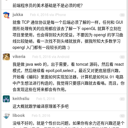
前端程序员的美术基础是不是必须的呢？
jukka
Feb 4, 2016 via iPhone
39
就像 TCP 通信协议是每一个后端必须了解的一样，任何和 GUI
图形处理有关的应用都应该去了解一下 openGL 就算不立刻在
项目里使用，也会得到较大的受益，不要因为 opengl 的学习曲
线比较陡峭，看一次找不到头绪就放弃，据我所知大多数学习
opengl 入门都有一段较长的路 :)
vikeria
Feb 5, 2016 via Android
40
我是做 java web 的，出于需要，看 tomcat 源码，然后看 react
模式，然后继续看 epoll,poll,select 。最近又对更底层感兴趣，
开始看《编码》里面如何实现加法器，计算机是如何从 01 电路
中产生想法进行构造的，我觉得只要感兴趣就去看咯。而且，你
会发现这些在将来都会有作用。
keithsliu
Feb 5, 2016
41
这大概就跟学编译原理差不多吧
libook
Feb 5, 2016
42
没啥不好的，就是个性价比问题，如果你有余力还有兴趣还是个