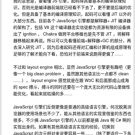
我的意思是，要看懂 JS 引擎，起码得具备基本的编译原理知
识，否则光是编译器前端就已经看不下去了，更不要提后端的优
化。但是具备了基本的编译原理知识，起码可以看懂 JIT 以外的
大部分东西。目前各个 JavaScript 引擎都是解释器+ JIT 编译器
的架构了，包括 V8 这个编译器忠实信徒都为资源有限的设备搞
出了 ignition ， Chakra 做跨平台移植也是先不管 JIT ，将解释
器移植起来再说。所以可以先看懂前端+解释器+GC 的部分，再
去深入研究 JIT ，因为后者起码还得对汇编和计算机组成原理有
足够的了解才能向下看，恐怕对于前端来说跑得更偏了……
不过和 layout engine 相比，显然 JavaScript 引擎更有趣吧（更
像一个 big clean problem ，虽然跟其他语言比一点都不 clean
……）， layout engine 感觉就是在跟 W3C 和后面那成山成海
的 spec 搏斗，搏斗的同时还要在一个庞大无比的代码山里做性
能优化，看起来就枯燥的多……
JavaScript 引擎们反倒更像是普通的高级语言引擎，何况脱离浏
览器的使用场景也不少了，能从其他语言的实现里借鉴的东西也
很多，不少搞 JavaScript 引擎的人以前都是搞 Java 啊 C# 啊的
实现出身的。如果有其他高级语言实现的经验，切换到
JavaScript 的次元相对来说要容易一些……（除了要适应一下各