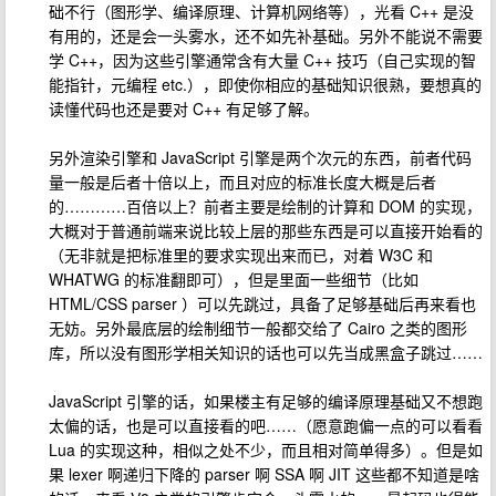
础不行（图形学、编译原理、计算机网络等），光看 C++ 是没
有用的，还是会一头雾水，还不如先补基础。另外不能说不需要
学 C++，因为这些引擎通常含有大量 C++ 技巧（自己实现的智
能指针，元编程 etc.），即使你相应的基础知识很熟，要想真的
读懂代码也还是要对 C++ 有足够了解。
另外渲染引擎和 JavaScript 引擎是两个次元的东西，前者代码
量一般是后者十倍以上，而且对应的标准长度大概是后者
的…………百倍以上？前者主要是绘制的计算和 DOM 的实现，
大概对于普通前端来说比较上层的那些东西是可以直接开始看的
（无非就是把标准里的要求实现出来而已，对着 W3C 和
WHATWG 的标准翻即可），但是里面一些细节（比如
HTML/CSS parser ）可以先跳过，具备了足够基础后再来看也
无妨。另外最底层的绘制细节一般都交给了 Cairo 之类的图形
库，所以没有图形学相关知识的话也可以先当成黑盒子跳过……
JavaScript 引擎的话，如果楼主有足够的编译原理基础又不想跑
太偏的话，也是可以直接看的吧……（愿意跑偏一点的可以看看
Lua 的实现这种，相似之处不少，而且相对简单得多）。但是如
果 lexer 啊递归下降的 parser 啊 SSA 啊 JIT 这些都不知道是啥