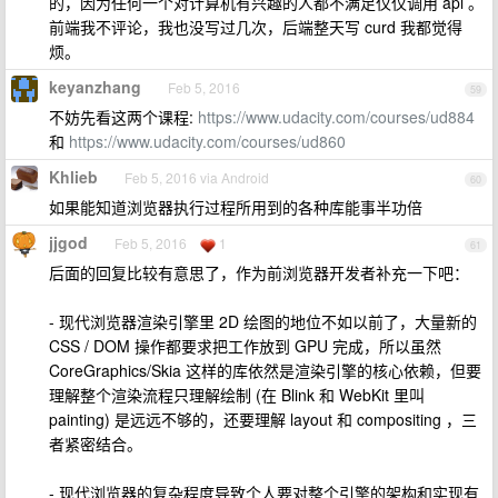
的，因为任何一个对计算机有兴趣的人都不满足仅仅调用 api 。
前端我不评论，我也没写过几次，后端整天写 curd 我都觉得
烦。
keyanzhang
Feb 5, 2016
59
不妨先看这两个课程:
https://www.udacity.com/courses/ud884
和
https://www.udacity.com/courses/ud860
Khlieb
Feb 5, 2016 via Android
60
如果能知道浏览器执行过程所用到的各种库能事半功倍
jjgod
Feb 5, 2016
1
61
后面的回复比较有意思了，作为前浏览器开发者补充一下吧：
- 现代浏览器渲染引擎里 2D 绘图的地位不如以前了，大量新的
CSS / DOM 操作都要求把工作放到 GPU 完成，所以虽然
CoreGraphics/Skia 这样的库依然是渲染引擎的核心依赖，但要
理解整个渲染流程只理解绘制 (在 Blink 和 WebKit 里叫
painting) 是远远不够的，还要理解 layout 和 compositing ，三
者紧密结合。
- 现代浏览器的复杂程度导致个人要对整个引擎的架构和实现有