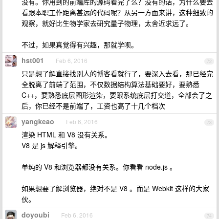
没有。你用到的前端库的源码看完了么？没有的话，为什么要去
看跟本职工作距离甚远的代码呢？从另一方面来讲，这种细致的
观察，就好比生物学家去研究量子物理，太舍近求远了。
不过，如果真觉得有兴趣，那就学呗。
hst001
Feb 6, 2016
72
只是想了解直接找别人的博客看就行了，要深入去看，那已经完
全脱离了前端了范围，不仅数据结构算法基础要好，要熟悉
C++，要熟悉底层图形渲染，要跟系统底层打交道，全部会了之
后，你已经不是前端了，工资也高了十几个档次
yangkeao
Feb 6, 2016
73
渲染 HTML 和 V8 没有关系。
V8 是 js 解释引擎。
单纯的 V8 和浏览器都没有关系。你看看 node.js 。
如果想要了解浏览器，绝对不是 V8 。而是 Webkit 这样的大家
伙。
doyoubi
Feb 6, 2016
74