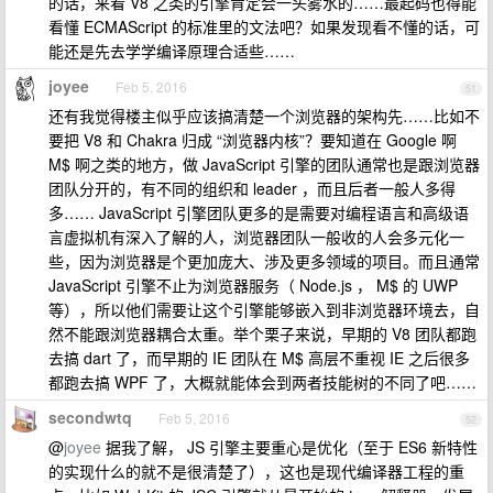
的话，来看 V8 之类的引擎肯定会一头雾水的……最起码也得能
看懂 ECMAScript 的标准里的文法吧？如果发现看不懂的话，可
能还是先去学学编译原理合适些……
joyee
Feb 5, 2016
51
还有我觉得楼主似乎应该搞清楚一个浏览器的架构先……比如不
要把 V8 和 Chakra 归成 “浏览器内核”？要知道在 Google 啊
M$ 啊之类的地方，做 JavaScript 引擎的团队通常也是跟浏览器
团队分开的，有不同的组织和 leader ，而且后者一般人多得
多…… JavaScript 引擎团队更多的是需要对编程语言和高级语
言虚拟机有深入了解的人，浏览器团队一般收的人会多元化一
些，因为浏览器是个更加庞大、涉及更多领域的项目。而且通常
JavaScript 引擎不止为浏览器服务（ Node.js ， M$ 的 UWP
等），所以他们需要让这个引擎能够嵌入到非浏览器环境去，自
然不能跟浏览器耦合太重。举个栗子来说，早期的 V8 团队都跑
去搞 dart 了，而早期的 IE 团队在 M$ 高层不重视 IE 之后很多
都跑去搞 WPF 了，大概就能体会到两者技能树的不同了吧……
secondwtq
Feb 5, 2016
52
@
joyee
据我了解， JS 引擎主要重心是优化（至于 ES6 新特性
的实现什么的就不是很清楚了），这也是现代编译器工程的重