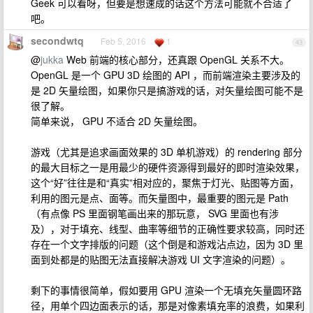
Geek 可以看呀，但要是想速成的话这个方法可能就不合适了
吧。
secondwtq
Feb 5, 2016
1
43
@
jukka
Web 前端的核心部分，还真跟 OpenGL 关系不大。
OpenGL 是一个 GPU 3D 绘图的 API ，而前端渲染主要涉及的
是 2D 矢量绘图，如果你只是搞游戏的话，对矢量绘图可能不是
很了解。
简单来说， GPU 不适合 2D 矢量绘图。
游戏（尤其是追求画面效果的 3D 单机游戏）的 rendering 部分
的最大目标之一是用最少的硬件资源得到最好的即时渲染效果，
这个“好”往往是和“真实”相对应的，聚焦于灯光、贴图等方面，
利用的图元是点、面等。而矢量图中，最重要的图元是 Path
（有点像 PS 里面钢笔画出来的那玩意， SVG 里面也有涉
及），对于填充、线型、曲率等细节的正确性要求较高，同时还
存在一个文字排版的问题（这个倒是和游戏沾点边，因为 3D 里
面到处都是的贴图无法直接解决游戏 UI 文字渲染的问题）。
剩下的事情很简单，假如要用 GPU 渲染一个无填充矢量圆环路
径，用单个四边面表示的话，那是对像素填充率的浪费，如果利